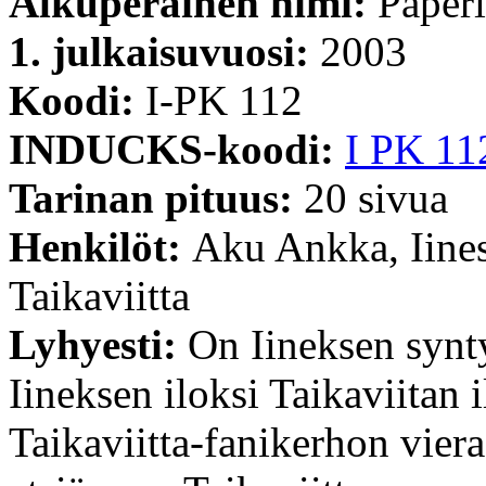
Alkuperäinen nimi:
Paperi
1. julkaisuvuosi:
2003
Koodi:
I-PK 112
INDUCKS-koodi:
I PK 11
Tarinan pituus:
20 sivua
Henkilöt:
Aku Ankka, Iine
Taikaviitta
Lyhyesti:
On Iineksen synt
Iineksen iloksi Taikaviitan
Taikaviitta-fanikerhon viera