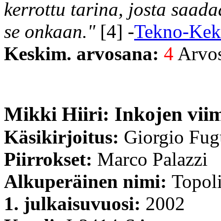
kerrottu tarina, josta saa
se onkaan."
[4] -
Tekno-Ke
Keskim. arvosana:
4
Arvost
Mikki Hiiri: Inkojen viim
Käsikirjoitus:
Giorgio Fug
Piirrokset:
Marco Palazzi
Alkuperäinen nimi:
Topoli
1. julkaisuvuosi:
2002