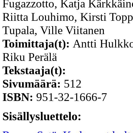
Fugazzotto, Katja Kärkkäin
Riitta Louhimo, Kirsti Top
Tupala, Ville Viitanen
Toimittaja(t):
Antti Hulkko
Riku Perälä
Tekstaaja(t):
Sivumäärä:
512
ISBN:
951-32-1666-7
Sisällysluettelo: