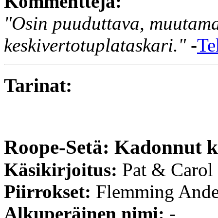
Kommentteja:
"Osin puuduttava, muutama
keskivertotuplataskari."
-
Te
Tarinat:
Roope-Setä: Kadonnut k
Käsikirjoitus:
Pat & Carol
Piirrokset:
Flemming Ande
Alkuperäinen nimi:
-