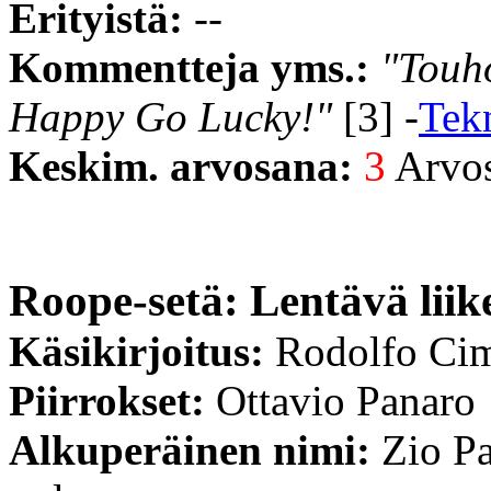
Erityistä:
--
Kommentteja yms.:
"Touho
Happy Go Lucky!"
[3] -
Tek
Keskim. arvosana:
3
Arvost
Roope-setä: Lentävä liik
Käsikirjoitus:
Rodolfo Ci
Piirrokset:
Ottavio Panaro
Alkuperäinen nimi:
Zio Pa