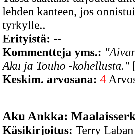
lehden kanteen, jos onnistui
tyrkylle..
Erityistä:
--
Kommentteja yms.:
"Aivan
Aku ja Touho -kohellusta."
[
Keskim. arvosana:
4
Arvost
Aku Ankka: Maalaisserk
Käsikirjoitus:
Terry Laban