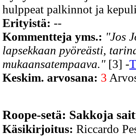
hulppeat palkinnot ja kepuli
Erityistä:
--
Kommentteja yms.:
"Jos J
lapsekkaan pyöreästi, tarina
mukaansatempaava."
[3] -
T
Keskim. arvosana:
3
Arvost
Roope-setä: Sakkoja sai
Käsikirjoitus:
Riccardo Pe