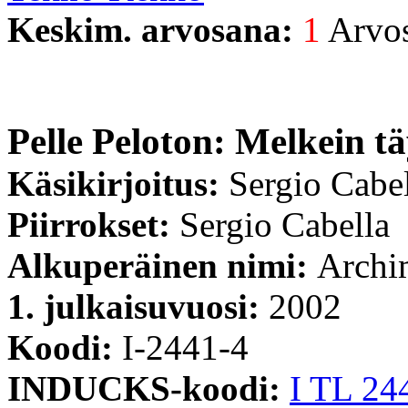
Keskim. arvosana:
1
Arvost
Pelle Peloton: Melkein tä
Käsikirjoitus:
Sergio Cabe
Piirrokset:
Sergio Cabella
Alkuperäinen nimi:
Archim
1. julkaisuvuosi:
2002
Koodi:
I-2441-4
INDUCKS-koodi:
I TL 24