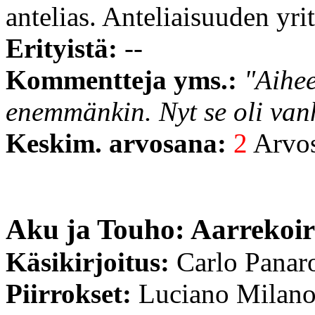
antelias. Anteliaisuuden yri
Erityistä:
--
Kommentteja yms.:
"Aihee
enemmänkin. Nyt se oli vanh
Keskim. arvosana:
2
Arvost
Aku ja Touho: Aarrekoi
Käsikirjoitus:
Carlo Panar
Piirrokset:
Luciano Milan