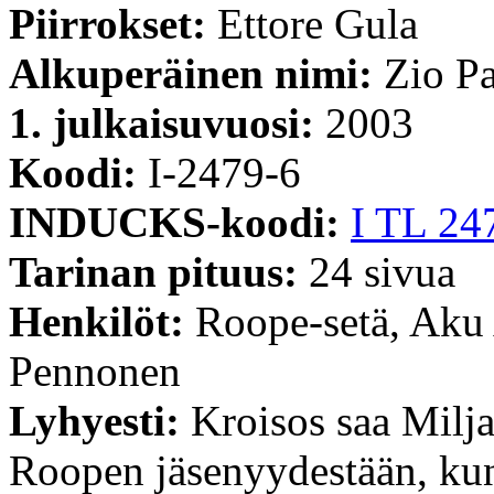
Piirrokset:
Ettore Gula
Alkuperäinen nimi:
Zio Pa
1. julkaisuvuosi:
2003
Koodi:
I-2479-6
INDUCKS-koodi:
I TL 24
Tarinan pituus:
24 sivua
Henkilöt:
Roope-setä, Aku
Pennonen
Lyhyesti:
Kroisos saa Milj
Roopen jäsenyydestään, kun