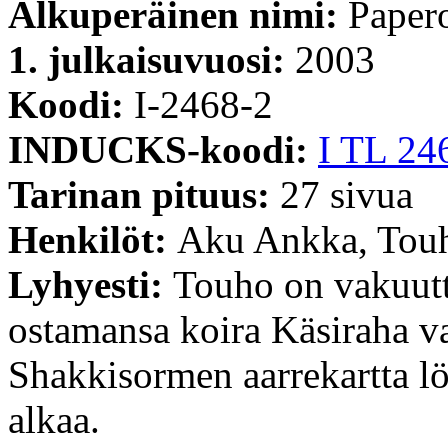
Alkuperäinen nimi:
Papero
1. julkaisuvuosi:
2003
Koodi:
I-2468-2
INDUCKS-koodi:
I TL 24
Tarinan pituus:
27 sivua
Henkilöt:
Aku Ankka, Touh
Lyhyesti:
Touho on vakuutt
ostamansa koira Käsiraha va
Shakkisormen aarrekartta löy
alkaa.