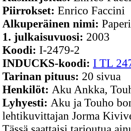
Piirrokset:
Enrico Faccini
Alkuperäinen nimi:
Paperi
1. julkaisuvuosi:
2003
Koodi:
I-2479-2
INDUCKS-koodi:
I TL 24
Tarinan pituus:
20 sivua
Henkilöt:
Aku Ankka, Touh
Lyhyesti:
Aku ja Touho bon
lehtikuvittajan Jorma Kiviv
Tässä saattaisi tarjoutua ain