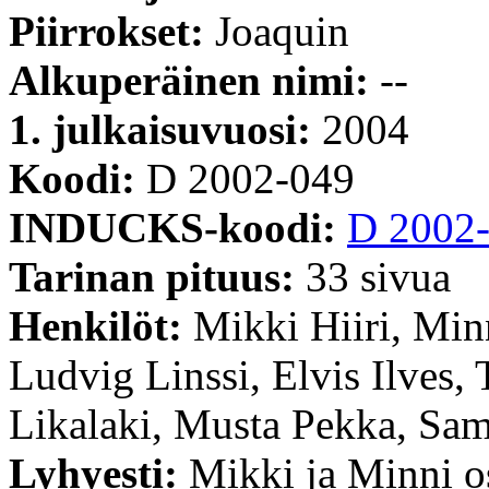
Piirrokset:
Joaquin
Alkuperäinen nimi:
--
1. julkaisuvuosi:
2004
Koodi:
D 2002-049
INDUCKS-koodi:
D 2002
Tarinan pituus:
33 sivua
Henkilöt:
Mikki Hiiri, Minn
Ludvig Linssi, Elvis Ilves,
Likalaki, Musta Pekka, Sam
Lyhyesti:
Mikki ja Minni os