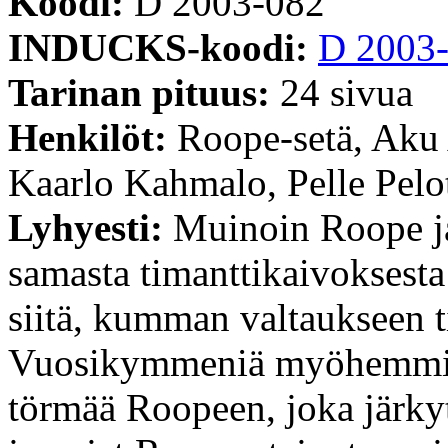
Koodi:
D 2003-082
INDUCKS-koodi:
D 2003
Tarinan pituus:
24 sivua
Henkilöt:
Roope-setä, Aku
Kaarlo Kahmalo, Pelle Pelo
Lyhyesti:
Muinoin Roope ja
samasta timanttikaivoksesta 
siitä, kumman valtaukseen t
Vuosikymmeniä myöhemmin
törmää Roopeen, joka järkyt