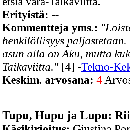
etsiä vara-Taikaviitta.
Erityistä:
--
Kommentteja yms.:
"Loist
henkilöllisyys paljastetaan.
asun alla on Aku, mutta kuk
Taikaviitta."
[4] -
Tekno-Ke
Keskim. arvosana:
4
Arvost
Tupu, Hupu ja Lupu: Rii
Käsikirjoitus:
Giustina Por