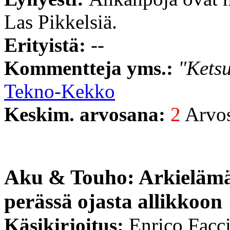
Las Pikkelsiä.
Erityistä:
--
Kommentteja yms.:
"Ketsu
Tekno-Kekko
Keskim. arvosana:
2
Arvost
Aku & Touho: Arkielämän 
perässä ojasta allikkoon
Käsikirjoitus:
Enrico Facc