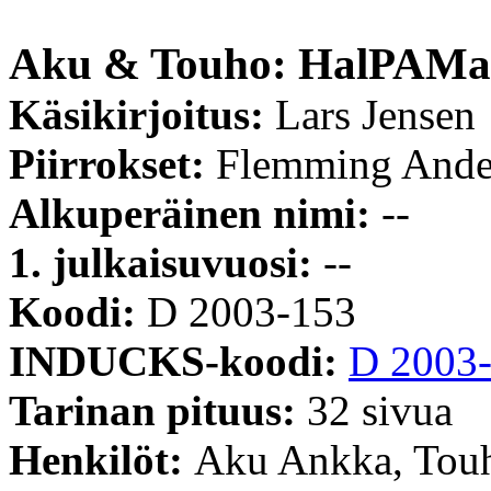
Aku & Touho: HalPAMai
Käsikirjoitus:
Lars Jensen
Piirrokset:
Flemming Ande
Alkuperäinen nimi:
--
1. julkaisuvuosi:
--
Koodi:
D 2003-153
INDUCKS-koodi:
D 2003
Tarinan pituus:
32 sivua
Henkilöt:
Aku Ankka, Touh