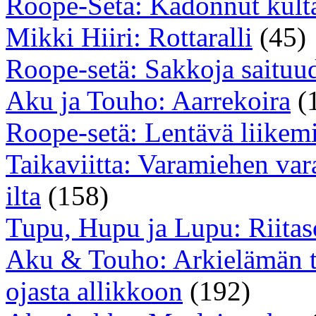
Roope-Setä: Kadonnut kult
Mikki Hiiri: Rottaralli
(45)
Roope-setä: Sakkoja saituu
Aku ja Touho: Aarrekoira
(
Roope-setä: Lentävä liikem
Taikaviitta: Varamiehen vara
ilta
(158)
Tupu, Hupu ja Lupu: Riitas
Aku & Touho: Arkielämän tai
ojasta allikkoon
(192)