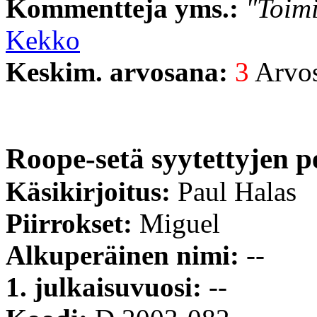
Kommentteja yms.:
"Toimi
Kekko
Keskim. arvosana:
3
Arvost
Roope-setä syytettyjen p
Käsikirjoitus:
Paul Halas
Piirrokset:
Miguel
Alkuperäinen nimi:
--
1. julkaisuvuosi:
--