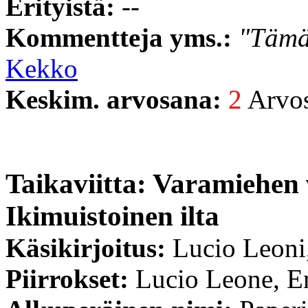
Erityistä:
--
Kommentteja yms.:
"Tämä 
Kekko
Keskim. arvosana:
2
Arvost
Taikaviitta: Varamiehen v
Ikimuistoinen ilta
Käsikirjoitus:
Lucio Leoni
Piirrokset:
Lucio Leone, E