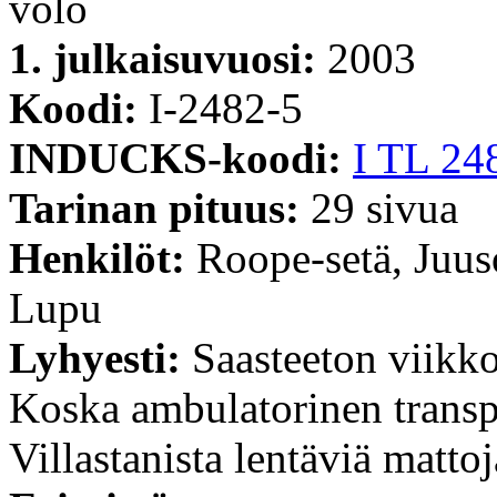
volo
1. julkaisuvuosi:
2003
Koodi:
I-2482-5
INDUCKS-koodi:
I TL 24
Tarinan pituus:
29 sivua
Henkilöt:
Roope-setä, Juu
Lupu
Lyhyesti:
Saasteeton viikk
Koska ambulatorinen transp
Villastanista lentäviä mattoj