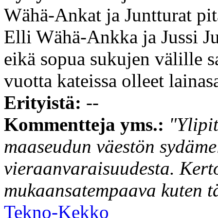
Wähä-Ankat ja Juntturat pit
Elli Wähä-Ankka ja Jussi Jun
eikä sopua sukujen välille 
vuotta kateissa olleet lainas
Erityistä:
--
Kommentteja yms.:
"Ylipi
maaseudun väestön sydämell
vieraanvaraisuudesta. Kert
mukaansatempaava kuten täl
Tekno-Kekko