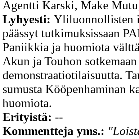
Agentti Karski, Make Mutu
Lyhyesti:
Yliluonnollisten
päässyt tutkimuksissaan PAM
Paniikkia ja huomiota vältt
Akun ja Touhon sotkemaan 
demonstraatiotilaisuutta. T
sumusta Kööpenhaminan kadu
huomiota.
Erityistä:
--
Kommentteja yms.:
"Lois