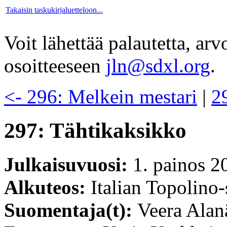
Takaisin taskukirjaluetteloon...
Voit lähettää palautetta, ar
osoitteeseen
jln@sdxl.org
.
<- 296: Melkein mestari
|
2
297: Tähtikaksikko
Julkaisuvuosi:
1. painos 2
Alkuteos:
Italian Topolino-
Suomentaja(t):
Veera Alan