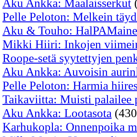
Aku Ankka: Maalaisserkut
Pelle Peloton: Melkein täyd
Aku & Touho: HalPAMaine
Mikki Hiiri: Inkojen viimei
Roope-setä syytettyjen penk
Aku Ankka: Auvoisin aurin
Pelle Peloton: Harmia hiires
Taikaviitta: Muisti palailee 
Aku Ankka: Lootasota
(430
Karhukopla: Onnenpoika m