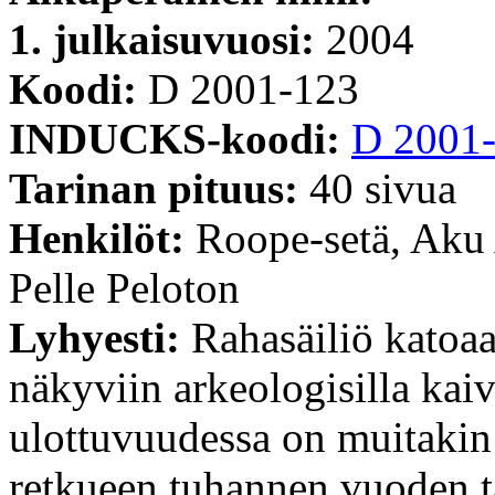
1. julkaisuvuosi:
2004
Koodi:
D 2001-123
INDUCKS-koodi:
D 2001
Tarinan pituus:
40 sivua
Henkilöt:
Roope-setä, Aku
Pelle Peloton
Lyhyesti:
Rahasäiliö katoa
näkyviin arkeologisilla kai
ulottuvuudessa on muitakin h
retkueen tuhannen vuoden t