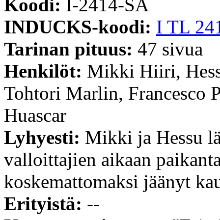
Koodi:
I-2414-SA
INDUCKS-koodi:
I TL 24
Tarinan pituus:
47 sivua
Henkilöt:
Mikki Hiiri, Hes
Tohtori Marlin, Francesco P
Huascar
Lyhyesti:
Mikki ja Hessu lä
valloittajien aikaan paikan
koskemattomaksi jäänyt ka
Erityistä:
--