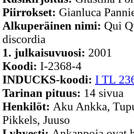
Piirrokset:
Gianluca Pannie
Alkuperäinen nimi:
Qui Qu
discordia
1. julkaisuvuosi:
2001
Koodi:
I-2368-4
INDUCKS-koodi:
I TL 23
Tarinan pituus:
14 sivua
Henkilöt:
Aku Ankka, Tupu
Pikkels, Juuso
Lyhyesti:
Ankanpoja ovat h