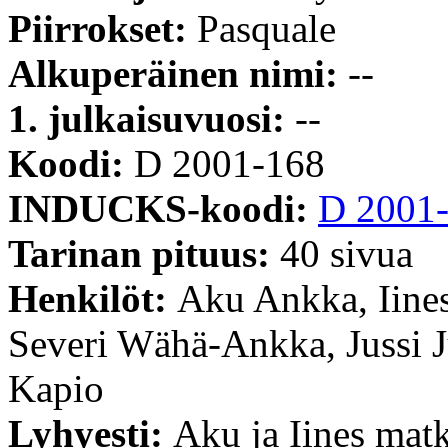
Piirrokset:
Pasquale
Alkuperäinen nimi:
--
1. julkaisuvuosi:
--
Koodi:
D 2001-168
INDUCKS-koodi:
D 2001
Tarinan pituus:
40 sivua
Henkilöt:
Aku Ankka, Iine
Severi Wähä-Ankka, Jussi Ju
Kapio
Lyhyesti:
Aku ja Iines matk