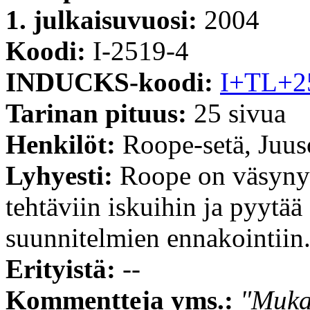
1. julkaisuvuosi:
2004
Koodi:
I-2519-4
INDUCKS-koodi:
I+TL+2
Tarinan pituus:
25 sivua
Henkilöt:
Roope-setä, Juus
Lyhyesti:
Roope on väsynyt 
tehtäviin iskuihin ja pyytää
suunnitelmien ennakointiin
Erityistä:
--
Kommentteja yms.:
"Mukav