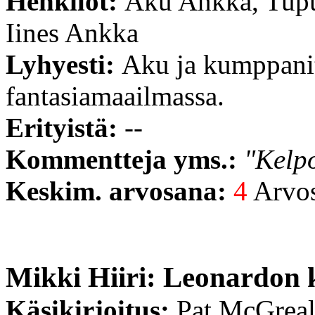
Henkilöt:
Aku Ankka, Tupu
Iines Ankka
Lyhyesti:
Aku ja kumppanit
fantasiamaailmassa.
Erityistä:
--
Kommentteja yms.:
"Kelpo
Keskim. arvosana:
4
Arvost
Mikki Hiiri: Leonardon 
Käsikirjoitus:
Pat McGreal