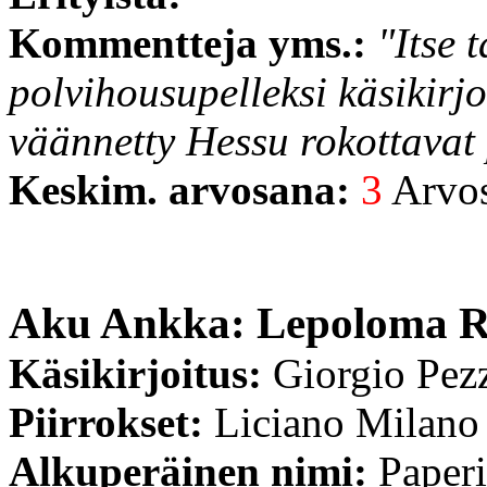
Kommentteja yms.:
"Itse 
polvihousupelleksi käsikirjo
väännetty Hessu rokottavat p
Keskim. arvosana:
3
Arvost
Aku Ankka: Lepoloma R
Käsikirjoitus:
Giorgio Pez
Piirrokset:
Liciano Milano
Alkuperäinen nimi:
Paperi