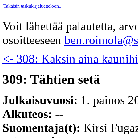
Takaisin taskukirjaluetteloon...
Voit lähettää palautetta, ar
osoitteeseen
ben.roimola@sc
<- 308: Kaksin aina kaunih
309: Tähtien setä
Julkaisuvuosi:
1. painos 2
Alkuteos:
--
Suomentaja(t):
Kirsi Fuga