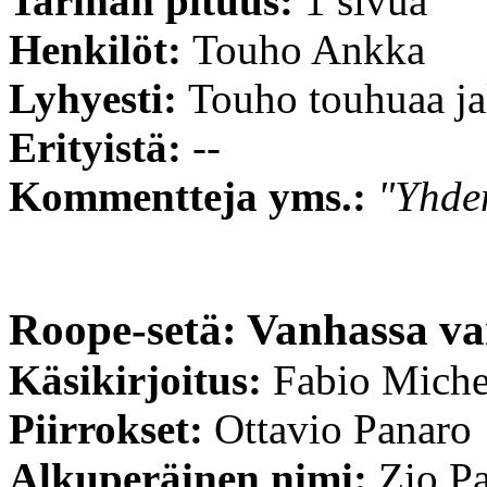
Tarinan pituus:
1 sivua
Henkilöt:
Touho Ankka
Lyhyesti:
Touho touhuaa ja
Erityistä:
--
Kommentteja yms.:
"Yhden
Roope-setä: Vanhassa v
Käsikirjoitus:
Fabio Miche
Piirrokset:
Ottavio Panaro
Alkuperäinen nimi:
Zio Pa