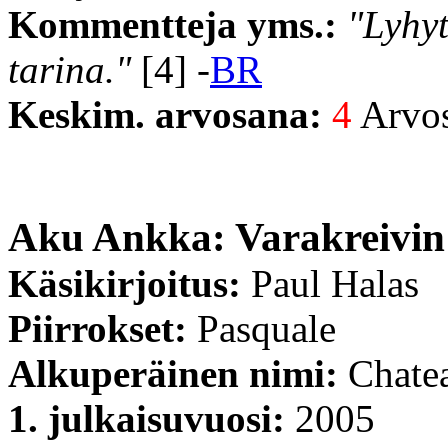
Kommentteja yms.:
"Lyhyt
tarina."
[4] -
BR
Keskim. arvosana:
4
Arvost
Aku Ankka: Varakreivin 
Käsikirjoitus:
Paul Halas
Piirrokset:
Pasquale
Alkuperäinen nimi:
Chate
1. julkaisuvuosi:
2005