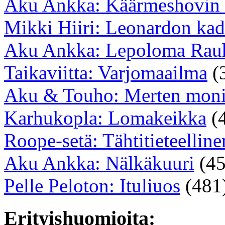
Aku Ankka: Käärmeshovin 
Mikki Hiiri: Leonardon kad
Aku Ankka: Lepoloma Rauh
Taikaviitta: Varjomaailma
(
Aku & Touho: Merten moni
Karhukopla: Lomakeikka
(
Roope-setä: Tähtitieteellin
Aku Ankka: Nälkäkuuri
(45
Pelle Peloton: Ituliuos
(481
Erityishuomioita: