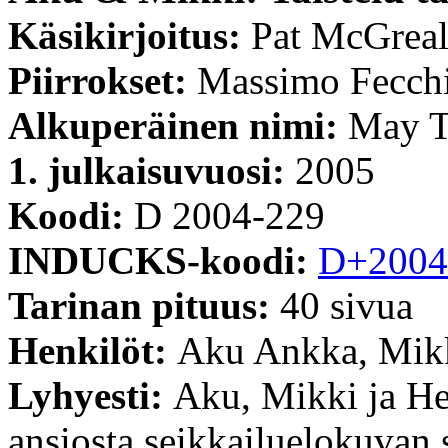
Käsikirjoitus:
Pat McGreal
Piirrokset:
Massimo Fecch
Alkuperäinen nimi:
May T
1. julkaisuvuosi:
2005
Koodi:
D 2004-229
INDUCKS-koodi:
D+2004
Tarinan pituus:
40 sivua
Henkilöt:
Aku Ankka, Mikk
Lyhyesti:
Aku, Mikki ja He
ansiosta seikkailuelokuvan 