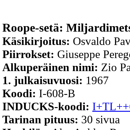
Roope-setä: Miljardimet
Käsikirjoitus:
Osvaldo Pav
Piirrokset:
Giuseppe Pereg
Alkuperäinen nimi:
Zio Pa
1. julkaisuvuosi:
1967
Koodi:
I-608-B
INDUCKS-koodi:
I+TL++
Tarinan pituus:
30 sivua