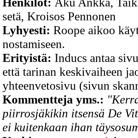
Henkilöt:
Aku Ankka, Taik
setä, Kroisos Pennonen
Lyhyesti:
Roope aikoo käytt
nostamiseen.
Erityistä:
Inducs antaa sivu
että tarinan keskivaiheen ja
yhteenvetosivu (sivun skann
Kommentteja yms.:
"Kerra
piirrosjäkikin itsensä De Vi
ei kuitenkaan ihan täysosu