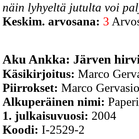
näin lyhyeltä jutulta voi pa
Keskim. arvosana:
3
Arvost
Aku Ankka: Järven hirv
Käsikirjoitus:
Marco Gerv
Piirrokset:
Marco Gervasi
Alkuperäinen nimi:
Paperi
1. julkaisuvuosi:
2004
Koodi:
I-2529-2