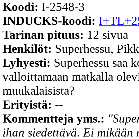
Koodi:
I-2548-3
INDUCKS-koodi:
I+TL+2
Tarinan pituus:
12 sivua
Henkilöt:
Superhessu, Pikk
Lyhyesti:
Superhessu saa k
valloittamaan matkalla ole
muukalaisista?
Erityistä:
--
Kommentteja yms.:
"Super
ihan siedettävä. Ei mikään