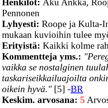
Henkilöt:
Aku Ankka, Roope
Pennonen
Lyhyesti:
Roope ja Kulta-In
mukaan kuvioihin tulee my
Erityistä:
Kaikki kolme rah
Kommentteja yms.:
"Pereg
vaikka se nostalginen tuul
taskariseikkailuajoilta onki
oikein hyvä."
[5] -
BR
Keskim. arvosana:
5
Arvost