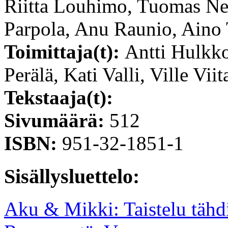
Riitta Louhimo, Tuomas Ne
Parpola, Anu Raunio, Aino
Toimittaja(t):
Antti Hulkk
Perälä, Kati Valli, Ville Vii
Tekstaaja(t):
Sivumäärä:
512
ISBN:
951-32-1851-1
Sisällysluettelo:
Aku & Mikki: Taistelu tähd