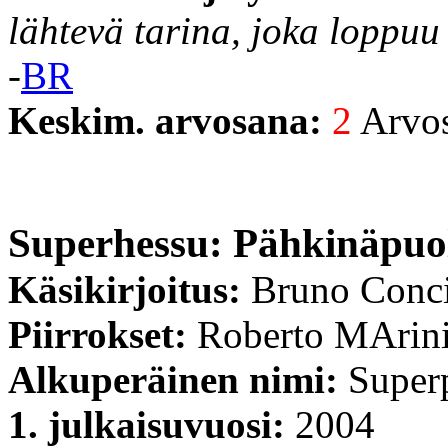
lähtevä tarina, joka loppuu 
-
BR
Keskim. arvosana:
2
Arvost
Superhessu: Pähkinäpuo
Käsikirjoitus:
Bruno Conc
Piirrokset:
Roberto MArin
Alkuperäinen nimi:
Super
1. julkaisuvuosi:
2004