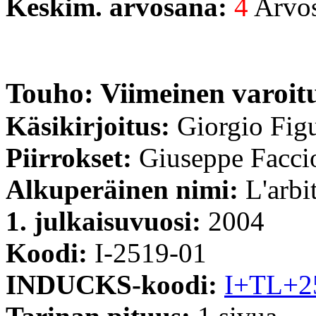
Keskim. arvosana:
4
Arvost
Touho: Viimeinen varoit
Käsikirjoitus:
Giorgio Fig
Piirrokset:
Giuseppe Facci
Alkuperäinen nimi:
L'arbi
1. julkaisuvuosi:
2004
Koodi:
I-2519-01
INDUCKS-koodi:
I+TL+2