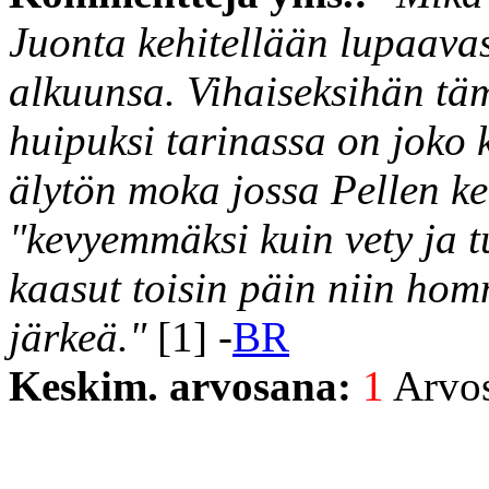
Juonta kehitellään lupaavas
alkuunsa. Vihaiseksihän tä
huipuksi tarinassa on joko k
älytön moka jossa Pellen k
"kevyemmäksi kuin vety ja t
kaasut toisin päin niin ho
järkeä."
[1] -
BR
Keskim. arvosana:
1
Arvost