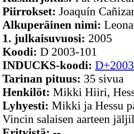
Piirrokset:
Joaquín Cañiza
Alkuperäinen nimi:
Leonar
1. julkaisuvuosi:
2005
Koodi:
D 2003-101
INDUCKS-koodi:
D+2003
Tarinan pituus:
35 sivua
Henkilöt:
Mikki Hiiri, He
Lyhyesti:
Mikki ja Hessu p
Vincin salaisen aarteen jäljil
Erityistä:
--