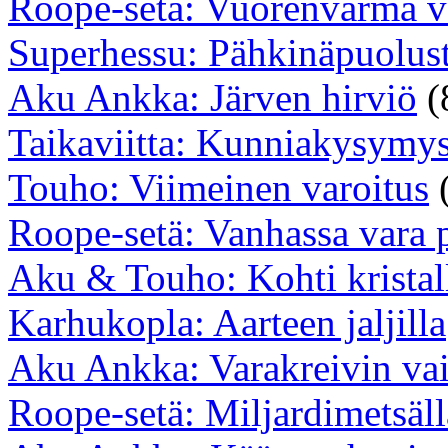
Roope-setä: Vuorenvarma v
Superhessu: Pähkinäpuolus
Aku Ankka: Järven hirviö
(
Taikaviitta: Kunniakysymy
Touho: Viimeinen varoitus
Roope-setä: Vanhassa vara 
Aku & Touho: Kohti kristal
Karhukopla: Aarteen jaljilla
Aku Ankka: Varakreivin vai
Roope-setä: Miljardimetsäll