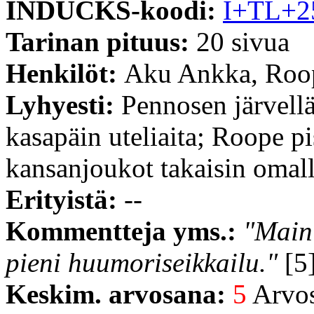
INDUCKS-koodi:
I+TL+2
Tarinan pituus:
20 sivua
Henkilöt:
Aku Ankka, Roop
Lyhyesti:
Pennosen järvellä
kasapäin uteliaita; Roope p
kansanjoukot takaisin omall
Erityistä:
--
Kommentteja yms.:
"Maini
pieni huumoriseikkailu."
[5]
Keskim. arvosana:
5
Arvost