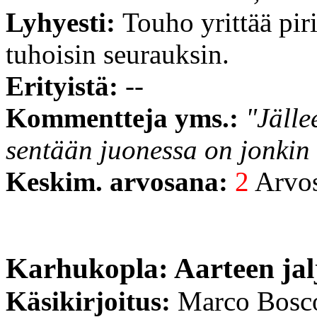
Lyhyesti:
Touho yrittää piri
tuhoisin seurauksin.
Erityistä:
--
Kommentteja yms.:
"Jälle
sentään juonessa on jonkin 
Keskim. arvosana:
2
Arvost
Karhukopla: Aarteen jalj
Käsikirjoitus:
Marco Bosco