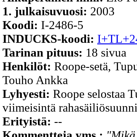
1. julkaisuvuosi:
2003
Koodi:
I-2486-5
INDUCKS-koodi:
I+TL+2
Tarinan pituus:
18 sivua
Henkilöt:
Roope-setä, Tup
Touho Ankka
Lyhyesti:
Roope selostaa T
viimeisintä rahasäiliösuunn
Erityistä:
--
Kommentteja yms.:
"Mikä 