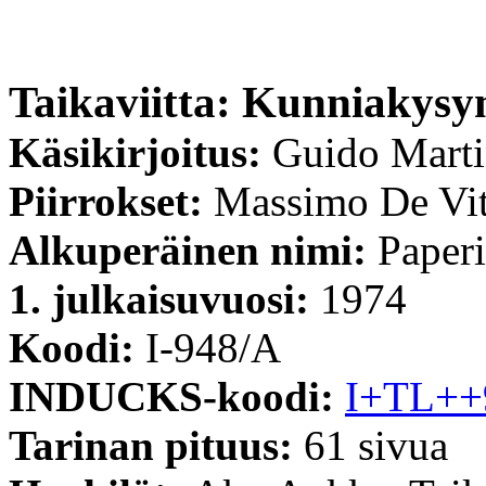
Taikaviitta: Kunniakys
Käsikirjoitus:
Guido Mart
Piirrokset:
Massimo De Vi
Alkuperäinen nimi:
Paperi
1. julkaisuvuosi:
1974
Koodi:
I-948/A
INDUCKS-koodi:
I+TL++
Tarinan pituus:
61 sivua