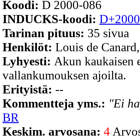
Koodi:
D 2000-086
INDUCKS-koodi:
D+2000
Tarinan pituus:
35 sivua
Henkilöt:
Louis de Canard
Lyhyesti:
Akun kaukaisen e
vallankumouksen ajoilta.
Erityistä:
--
Kommentteja yms.:
"Ei ha
BR
Keskim. arvosana:
4
Arvost