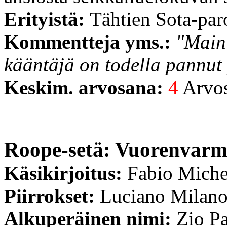
Erityistä:
Tähtien Sota-par
Kommentteja yms.:
"Maini
kääntäjä on todella pannut
Keskim. arvosana:
4
Arvost
Roope-setä: Vuorenvarma
Käsikirjoitus:
Fabio Miche
Piirrokset:
Luciano Milan
Alkuperäinen nimi:
Zio Pa