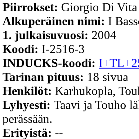
Piirrokset:
Giorgio Di Vita
Alkuperäinen nimi:
I Bass
1. julkaisuvuosi:
2004
Koodi:
I-2516-3
INDUCKS-koodi:
I+TL+2
Tarinan pituus:
18 sivua
Henkilöt:
Karhukopla, Tou
Lyhyesti:
Taavi ja Touho lä
perässään.
Erityistä:
--