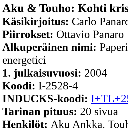
Aku & Touho: Kohti kris
Käsikirjoitus:
Carlo Panar
Piirrokset:
Ottavio Panaro
Alkuperäinen nimi:
Paperi
energetici
1. julkaisuvuosi:
2004
Koodi:
I-2528-4
INDUCKS-koodi:
I+TL+2
Tarinan pituus:
20 sivua
Henkilöt:
Aku Ankka, Touh