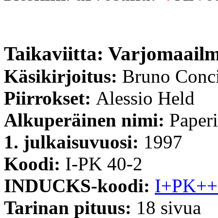
Taikaviitta: Varjomaail
Käsikirjoitus:
Bruno Conc
Piirrokset:
Alessio Held
Alkuperäinen nimi:
Paperi
1. julkaisuvuosi:
1997
Koodi:
I-PK 40-2
INDUCKS-koodi:
I+PK++
Tarinan pituus:
18 sivua