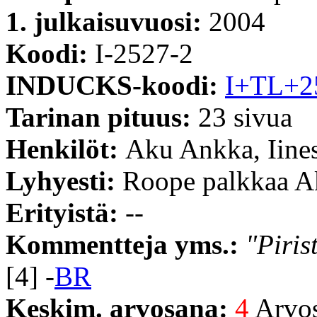
1. julkaisuvuosi:
2004
Koodi:
I-2527-2
INDUCKS-koodi:
I+TL+2
Tarinan pituus:
23 sivua
Henkilöt:
Aku Ankka, Iine
Lyhyesti:
Roope palkkaa A
Erityistä:
--
Kommentteja yms.:
"Piris
[4] -
BR
Keskim. arvosana:
4
Arvost