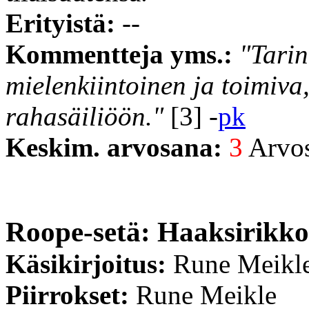
Erityistä:
--
Kommentteja yms.:
"Tarin
mielenkiintoinen ja toimiva,
rahasäiliöön."
[3] -
pk
Keskim. arvosana:
3
Arvost
Roope-setä: Haaksirikko
Käsikirjoitus:
Rune Meikl
Piirrokset:
Rune Meikle