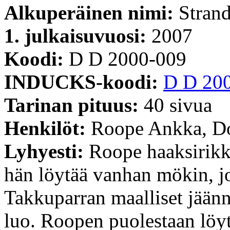
Alkuperäinen nimi:
Stran
1. julkaisuvuosi:
2007
Koodi:
D D 2000-009
INDUCKS-koodi:
D D 20
Tarinan pituus:
40 sivua
Henkilöt:
Roope Ankka, Do
Lyhyesti:
Roope haaksirikko
hän löytää vanhan mökin, j
Takkuparran maalliset jäänn
luo. Roopen puolestaan löy