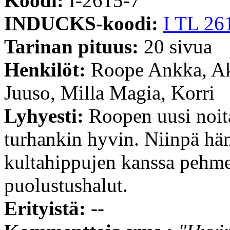
Koodi:
I-2615-7
INDUCKS-koodi:
I TL 26
Tarinan pituus:
20 sivua
Henkilöt:
Roope Ankka, Ak
Juuso, Milla Magia, Korri
Lyhyesti:
Roopen uusi noit
turhankin hyvin. Niinpä hän
kultahippujen kanssa pehm
puolustushalut.
Erityistä:
--