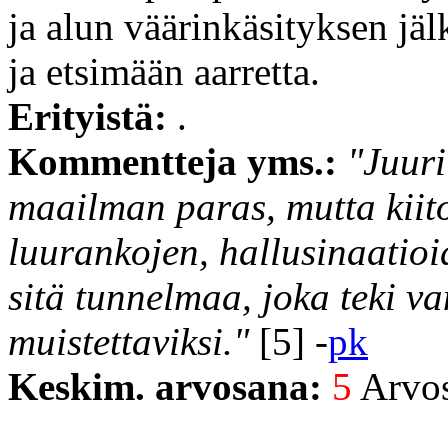
ja alun väärinkäsityksen jä
ja etsimään aarretta.
Erityistä:
.
Kommentteja yms.:
"Juuri
maailman paras, mutta kiit
luurankojen, hallusinaatioi
sitä tunnelmaa, joka teki va
muistettaviksi."
[5] -
pk
Keskim. arvosana:
5
Arvost