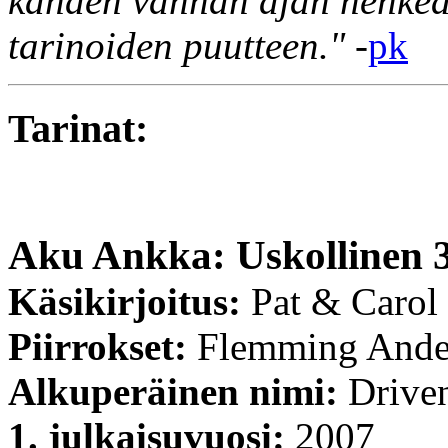
kahden vanhan ajan henkeä
tarinoiden puutteen."
-
pk
Tarinat:
Aku Ankka: Uskollinen 
Käsikirjoitus:
Pat & Carol
Piirrokset:
Flemming Ande
Alkuperäinen nimi:
Driven
1. julkaisuvuosi:
2007