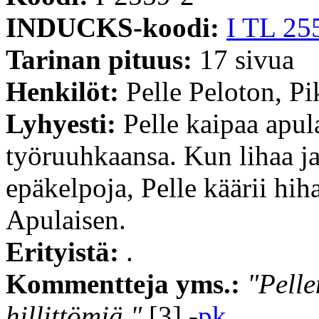
INDUCKS-koodi:
I TL 25
Tarinan pituus:
17 sivua
Henkilöt:
Pelle Peloton, P
Lyhyesti:
Pelle kaipaa apul
työruuhkaansa. Kun lihaa ja 
epäkelpoja, Pelle käärii hih
Apulaisen.
Erityistä:
.
Kommentteja yms.:
"Pelle
hillittömiä."
[3] -
pk