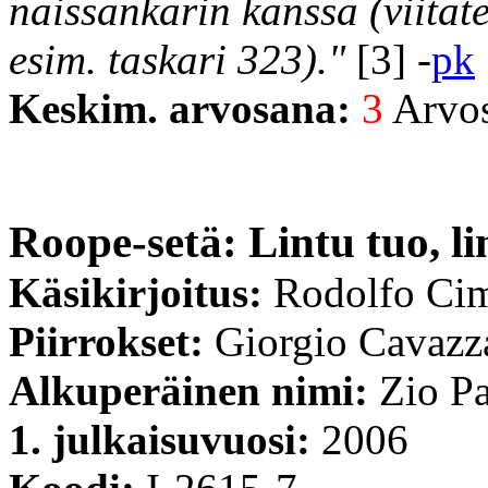
naissankarin kanssa (viitat
esim. taskari 323)."
[3] -
pk
Keskim. arvosana:
3
Arvost
Roope-setä: Lintu tuo, li
Käsikirjoitus:
Rodolfo Ci
Piirrokset:
Giorgio Cavazz
Alkuperäinen nimi:
Zio Pa
1. julkaisuvuosi:
2006