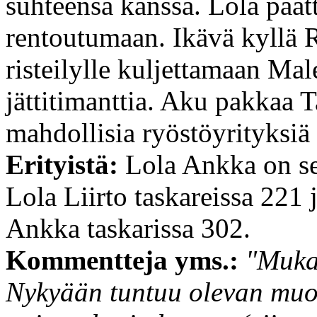
suhteensa kanssa. Lola päättä
rentoutumaan. Ikävä kyllä 
risteilylle kuljettamaan Male
jättitimanttia. Aku pakkaa 
mahdollisia ryöstöyrityksiä 
Erityistä:
Lola Ankka on se
Lola Liirto taskareissa 221
Ankka taskarissa 302.
Kommentteja yms.:
"Mukav
Nykyään tuntuu olevan muot