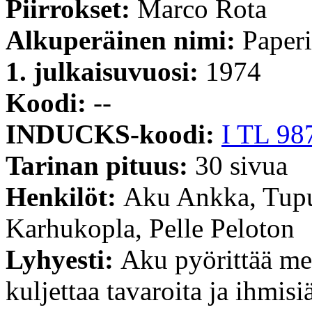
Piirrokset:
Marco Rota
Alkuperäinen nimi:
Paperi
1. julkaisuvuosi:
1974
Koodi:
--
INDUCKS-koodi:
I TL 98
Tarinan pituus:
30 sivua
Henkilöt:
Aku Ankka, Tup
Karhukopla, Pelle Peloton
Lyhyesti:
Aku pyörittää me
kuljettaa tavaroita ja ihmi