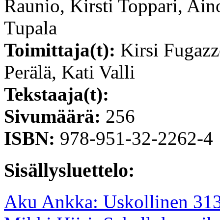
Raunio, Kirsti Toppari, Ai
Tupala
Toimittaja(t):
Kirsi Fugazz
Perälä, Kati Valli
Tekstaaja(t):
Sivumäärä:
256
ISBN:
978-951-32-2262-4
Sisällysluettelo:
Aku Ankka: Uskollinen 31