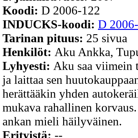
Koodi:
D 2006-122
INDUCKS-koodi:
D 2006
Tarinan pituus:
25 sivua
Henkilöt:
Aku Ankka, Tupu
Lyhyesti:
Aku saa viimein 
ja laittaa sen huutokauppaa
herättääkin yhden autokerä
mukava rahallinen korvaus.
ankan mieli häilyväinen.
Erityistä:
--