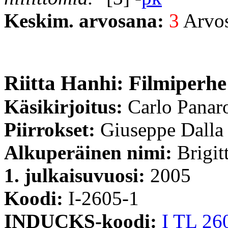
Keskim. arvosana:
3
Arvost
Riitta Hanhi: Filmiperhe
Käsikirjoitus:
Carlo Panar
Piirrokset:
Giuseppe Dalla
Alkuperäinen nimi:
Brigit
1. julkaisuvuosi:
2005
Koodi:
I-2605-1
INDUCKS-koodi:
I TL 26