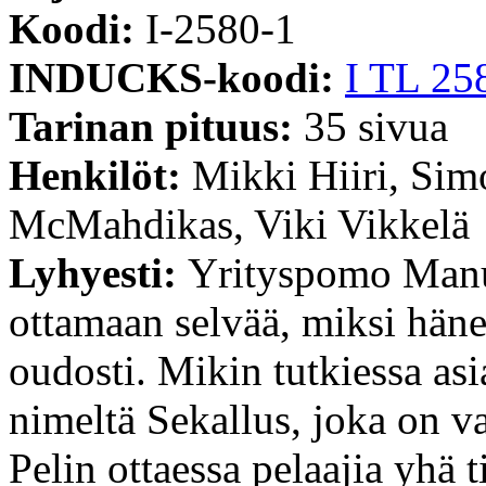
Koodi:
I-2580-1
INDUCKS-koodi:
I TL 25
Tarinan pituus:
35 sivua
Henkilöt:
Mikki Hiiri, Sim
McMahdikas, Viki Vikkelä
Lyhyesti:
Yrityspomo Man
ottamaan selvää, miksi häne
oudosti. Mikin tutkiessa as
nimeltä Sekallus, joka on v
Pelin ottaessa pelaajia yhä