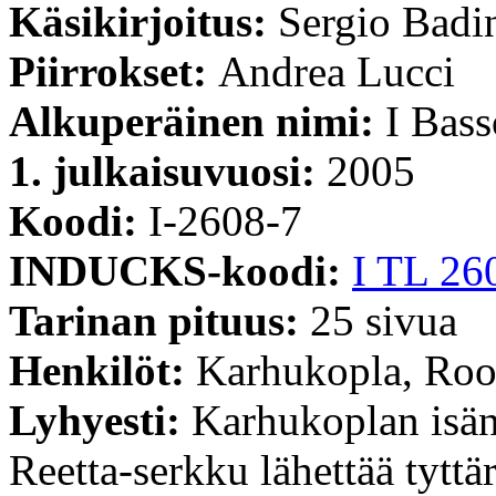
Käsikirjoitus:
Sergio Badi
Piirrokset:
Andrea Lucci
Alkuperäinen nimi:
I Bass
1. julkaisuvuosi:
2005
Koodi:
I-2608-7
INDUCKS-koodi:
I TL 26
Tarinan pituus:
25 sivua
Henkilöt:
Karhukopla, Roo
Lyhyesti:
Karhukoplan isän
Reetta-serkku lähettää tytt