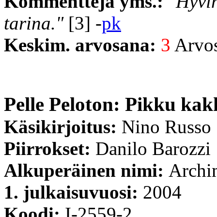
Kommentteja yms.:
"Hyvin
tarina."
[3] -
pk
Keskim. arvosana:
3
Arvost
Pelle Peloton: Pikku ka
Käsikirjoitus:
Nino Russo
Piirrokset:
Danilo Barozzi
Alkuperäinen nimi:
Archi
1. julkaisuvuosi:
2004
Koodi:
I-2559-2