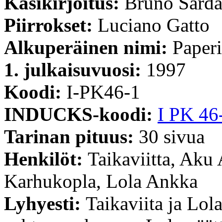
Käsikirjoitus:
Bruno Sard
Piirrokset:
Luciano Gatto
Alkuperäinen nimi:
Paperi
1. julkaisuvuosi:
1997
Koodi:
I-PK46-1
INDUCKS-koodi:
I PK 46
Tarinan pituus:
30 sivua
Henkilöt:
Taikaviitta, Ak
Karhukopla, Lola Ankka
Lyhyesti:
Taikaviita ja Lol