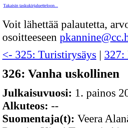
Takaisin taskukirjaluetteloon...
Voit lähettää palautetta, ar
osoitteeseen
pkannine@cc.h
<- 325: Turistirysäys
|
327:
326: Vanha uskollinen
Julkaisuvuosi:
1. painos 2
Alkuteos:
--
Suomentaja(t):
Veera Alan