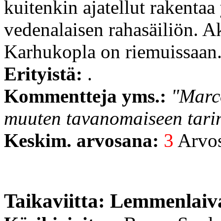
kuitenkin ajatellut rakentaa
vedenalaisen rahasäiliön. Ak
Karhukopla on riemuissaan
Erityistä:
.
Kommentteja yms.:
"Marco
muuten tavanomaiseen tari
Keskim. arvosana:
3
Arvost
Taikaviitta: Lemmenlaiv