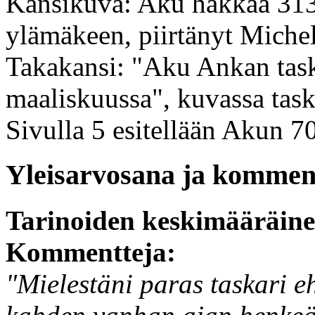
Kansikuva: Aku hakkaa 313
ylämäkeen, piirtänyt Miche
Takakansi: "Aku Ankan taskuk
maaliskuussa", kuvassa task
Sivulla 5 esitellään Akun 70
Yleisarvosana ja komment
Tarinoiden keskimääräin
Kommentteja:
"Mielestäni paras taskari eh