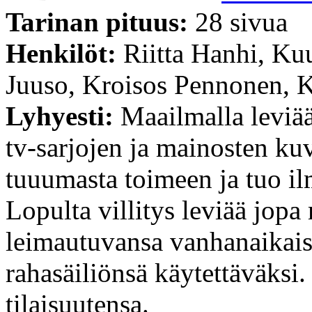
Tarinan pituus:
28 sivua
Henkilöt:
Riitta Hanhi, K
Juuso, Kroisos Pennonen, 
Lyhyesti:
Maailmalla leviää
tv-sarjojen ja mainosten kuv
tuuumasta toimeen ja tuo i
Lopulta villitys leviää jopa
leimautuvansa vanhanaikai
rahasäiliönsä käytettäväksi
tilaisuutensa.