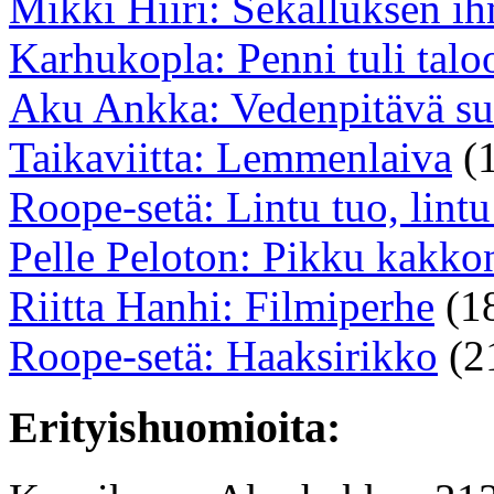
Mikki Hiiri: Sekalluksen 
Karhukopla: Penni tuli talo
Aku Ankka: Vedenpitävä su
Taikaviitta: Lemmenlaiva
(
Roope-setä: Lintu tuo, lintu
Pelle Peloton: Pikku kakko
Riitta Hanhi: Filmiperhe
(1
Roope-setä: Haaksirikko
(2
Erityishuomioita: