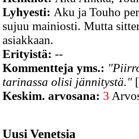
Lyhyesti:
Aku ja Touho per
sujuu mainiosti. Mutta sitte
asiakkaan.
Erityistä:
--
Kommentteja yms.:
"Piirr
tarinassa olisi jännitystä."
[
Keskim. arvosana:
3
Arvost
Uusi Venetsia