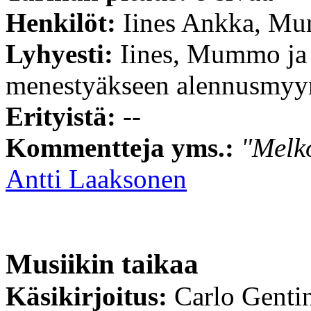
Henkilöt:
Iines Ankka, Mu
Lyhyesti:
Iines, Mummo ja 
menestyäkseen alennusmyyn
Erityistä:
--
Kommentteja yms.:
"Melko
Antti Laaksonen
Musiikin taikaa
Käsikirjoitus:
Carlo Genti