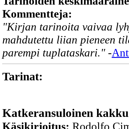
Tarinoiden keskimääräin
Kommentteja:
"Kirjan tarinoita vaivaa lyh
mahdutettu liian pieneen ti
parempi tuplataskari."
-
Ant
Tarinat:
Katkeransuloinen kakku
Käsikirjoitus:
Rodolfo Ci