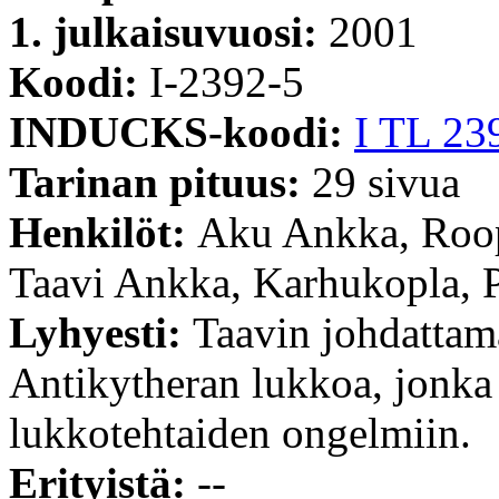
1. julkaisuvuosi:
2001
Koodi:
I-2392-5
INDUCKS-koodi:
I TL 23
Tarinan pituus:
29 sivua
Henkilöt:
Aku Ankka, Roop
Taavi Ankka, Karhukopla, P
Lyhyesti:
Taavin johdattam
Antikytheran lukkoa, jonka 
lukkotehtaiden ongelmiin.
Erityistä:
--