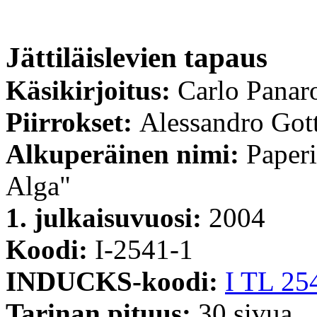
Jättiläislevien tapaus
Käsikirjoitus:
Carlo Panar
Piirrokset:
Alessandro Got
Alkuperäinen nimi:
Paperi
Alga"
1. julkaisuvuosi:
2004
Koodi:
I-2541-1
INDUCKS-koodi:
I TL 25
Tarinan pituus:
30 sivua