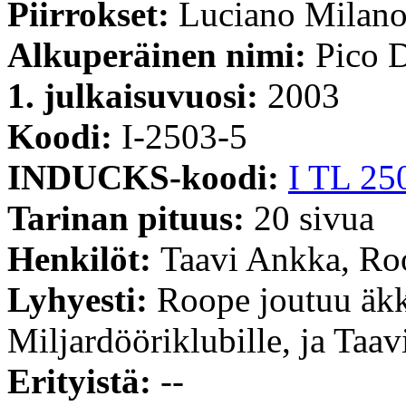
Piirrokset:
Luciano Milan
Alkuperäinen nimi:
Pico D
1. julkaisuvuosi:
2003
Koodi:
I-2503-5
INDUCKS-koodi:
I TL 25
Tarinan pituus:
20 sivua
Henkilöt:
Taavi Ankka, Ro
Lyhyesti:
Roope joutuu äkk
Miljardööriklubille, ja Taav
Erityistä:
--