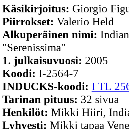
Käsikirjoitus:
Giorgio Fig
Piirrokset:
Valerio Held
Alkuperäinen nimi:
Indian
"Serenissima"
1. julkaisuvuosi:
2005
Koodi:
I-2564-7
INDUCKS-koodi:
I TL 25
Tarinan pituus:
32 sivua
Henkilöt:
Mikki Hiiri, Ind
Lyhyesti:
Mikki tapaa Venet