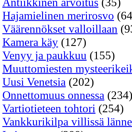
Antiikkinen arvoitus
(35)
Hajamielinen merirosvo
(64
Väärennökset valloillaan
(9
Kamera käy
(127)
Venyy ja paukkuu
(155)
Muuttomiesten mysteerikei
Uusi Venetsia
(202)
Onnettomuus onnessa
(234
Vartiotieteen tohtori
(254)
Vankkurikilpa villissä länne