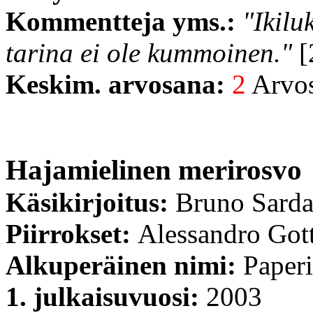
Kommentteja yms.:
"Ikilu
tarina ei ole kummoinen."
[
Keskim. arvosana:
2
Arvost
Hajamielinen merirosvo
Käsikirjoitus:
Bruno Sard
Piirrokset:
Alessandro Got
Alkuperäinen nimi:
Paperi
1. julkaisuvuosi:
2003