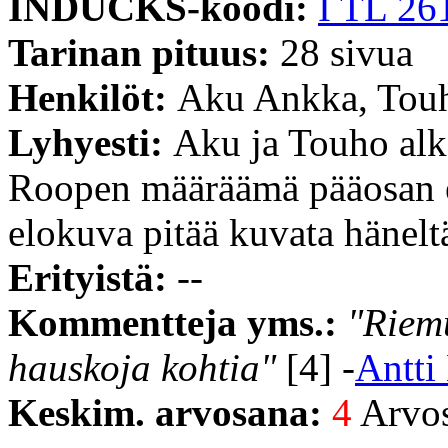
INDUCKS-koodi:
I TL 26
Tarinan pituus:
28 sivua
Henkilöt:
Aku Ankka, Touh
Lyhyesti:
Aku ja Touho alk
Roopen määräämä pääosan esi
elokuva pitää kuvata häneltä
Erityistä:
--
Kommentteja yms.:
"Riemu
hauskoja kohtia"
[4] -
Antti
Keskim. arvosana:
4
Arvost