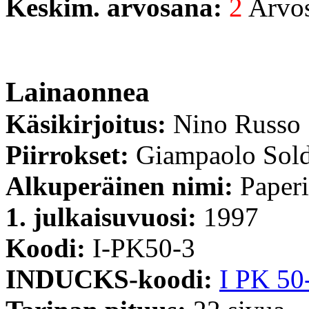
Keskim. arvosana:
2
Arvost
Lainaonnea
Käsikirjoitus:
Nino Russo
Piirrokset:
Giampaolo Sold
Alkuperäinen nimi:
Paperi
1. julkaisuvuosi:
1997
Koodi:
I-PK50-3
INDUCKS-koodi:
I PK 50