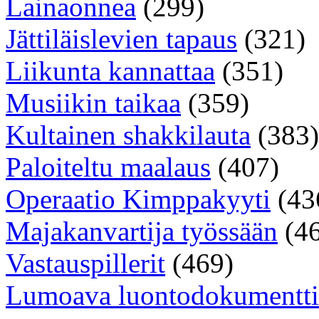
Lainaonnea
(299)
Jättiläislevien tapaus
(321)
Liikunta kannattaa
(351)
Musiikin taikaa
(359)
Kultainen shakkilauta
(383)
Paloiteltu maalaus
(407)
Operaatio Kimppakyyti
(43
Majakanvartija työssään
(46
Vastauspillerit
(469)
Lumoava luontodokumentti