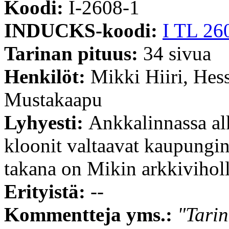
Koodi:
I-2608-1
INDUCKS-koodi:
I TL 26
Tarinan pituus:
34 sivua
Henkilöt:
Mikki Hiiri, Hes
Mustakaapu
Lyhyesti:
Ankkalinnassa alk
kloonit valtaavat kaupungin.
takana on Mikin arkkivihol
Erityistä:
--
Kommentteja yms.:
"Tarin