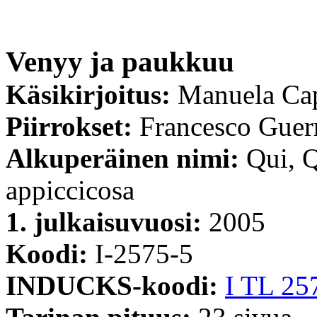
Venyy ja paukkuu
Käsikirjoitus:
Manuela Cap
Piirrokset:
Francesco Guerr
Alkuperäinen nimi:
Qui, 
appiccicosa
1. julkaisuvuosi:
2005
Koodi:
I-2575-5
INDUCKS-koodi:
I TL 25