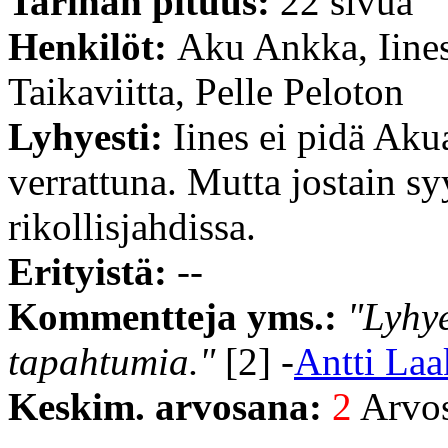
Tarinan pituus:
22 sivua
Henkilöt:
Aku Ankka, Iine
Taikaviitta, Pelle Peloton
Lyhyesti:
Iines ei pidä Ak
verrattuna. Mutta jostain sy
rikollisjahdissa.
Erityistä:
--
Kommentteja yms.:
"Lyhye
tapahtumia."
[2] -
Antti La
Keskim. arvosana:
2
Arvost