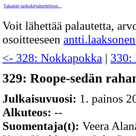
Takaisin taskukirjaluetteloon...
Voit lähettää palautetta, ar
osoitteeseen
antti.laaksone
<- 328: Nokkapokka
|
330: 
329: Roope-sedän raha
Julkaisuvuosi:
1. painos 2
Alkuteos:
--
Suomentaja(t):
Veera Alan