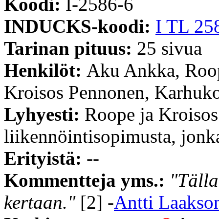
Koodi:
I-2586-6
INDUCKS-koodi:
I TL 25
Tarinan pituus:
25 sivua
Henkilöt:
Aku Ankka, Roop
Kroisos Pennonen, Karhukop
Lyhyesti:
Roope ja Kroisos 
liikennöintisopimusta, jonka
Erityistä:
--
Kommentteja yms.:
"Tälla
kertaan."
[2] -
Antti Laakso