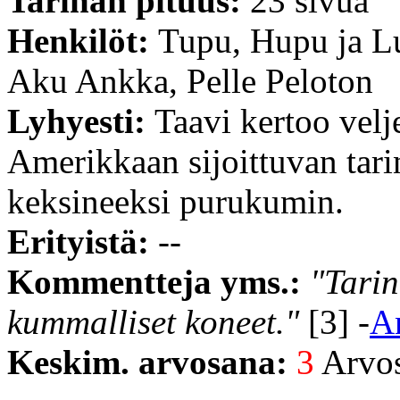
Tarinan pituus:
23 sivua
Henkilöt:
Tupu, Hupu ja L
Aku Ankka, Pelle Peloton
Lyhyesti:
Taavi kertoo velj
Amerikkaan sijoittuvan tarin
keksineeksi purukumin.
Erityistä:
--
Kommentteja yms.:
"Tarin
kummalliset koneet."
[3] -
A
Keskim. arvosana:
3
Arvost