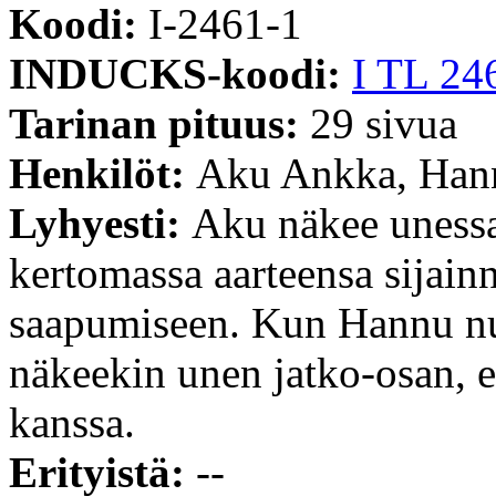
Koodi:
I-2461-1
INDUCKS-koodi:
I TL 24
Tarinan pituus:
29 sivua
Henkilöt:
Aku Ankka, Hann
Lyhyesti:
Aku näkee unessa
kertomassa aarteensa sijain
saapumiseen. Kun Hannu n
näkeekin unen jatko-osan, e
kanssa.
Erityistä:
--