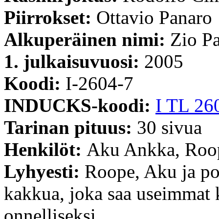
Piirrokset:
Ottavio Panaro
Alkuperäinen nimi:
Zio Pa
1. julkaisuvuosi:
2005
Koodi:
I-2604-7
INDUCKS-koodi:
I TL 26
Tarinan pituus:
30 sivua
Henkilöt:
Aku Ankka, Roop
Lyhyesti:
Roope, Aku ja poj
kakkua, joka saa useimmat k
onnelliseksi.