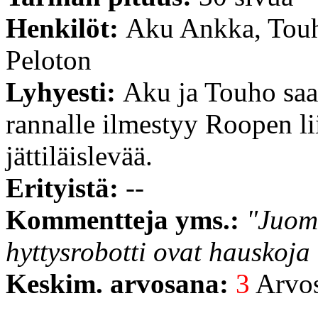
Henkilöt:
Aku Ankka, Touh
Peloton
Lyhyesti:
Aku ja Touho saav
rannalle ilmestyy Roopen li
jättiläislevää.
Erityistä:
--
Kommentteja yms.:
"Juom
hyttysrobotti ovat hauskoja 
Keskim. arvosana:
3
Arvost