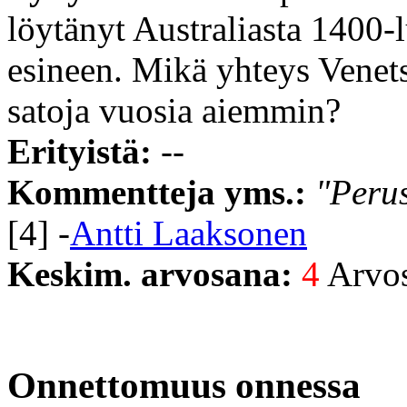
löytänyt Australiasta 1400-l
esineen. Mikä yhteys Venetsi
satoja vuosia aiemmin?
Erityistä:
--
Kommentteja yms.:
"Perus
[4] -
Antti Laaksonen
Keskim. arvosana:
4
Arvost
Onnettomuus onnessa