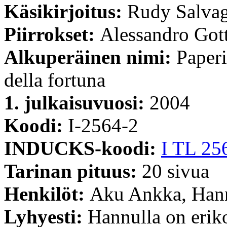
Käsikirjoitus:
Rudy Salvag
Piirrokset:
Alessandro Got
Alkuperäinen nimi:
Paperi
della fortuna
1. julkaisuvuosi:
2004
Koodi:
I-2564-2
INDUCKS-koodi:
I TL 25
Tarinan pituus:
20 sivua
Henkilöt:
Aku Ankka, Han
Lyhyesti:
Hannulla on erik