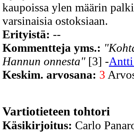
kaupoissa ylen määrin palki
varsinaisia ostoksiaan.
Erityistä:
--
Kommentteja yms.:
"Koht
Hannun onnesta"
[3] -
Antt
Keskim. arvosana:
3
Arvost
Vartiotieteen tohtori
Käsikirjoitus:
Carlo Panar