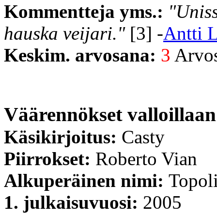
Kommentteja yms.:
"Unis
hauska veijari."
[3] -
Antti 
Keskim. arvosana:
3
Arvost
Väärennökset valloillaan
Käsikirjoitus:
Casty
Piirrokset:
Roberto Vian
Alkuperäinen nimi:
Topoli
1. julkaisuvuosi:
2005