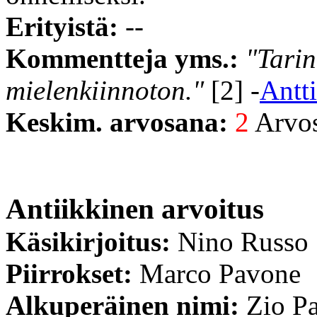
Erityistä:
--
Kommentteja yms.:
"Tarin
mielenkiinnoton."
[2] -
Antt
Keskim. arvosana:
2
Arvost
Antiikkinen arvoitus
Käsikirjoitus:
Nino Russo
Piirrokset:
Marco Pavone
Alkuperäinen nimi:
Zio Pa