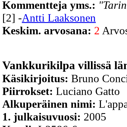
Kommentteja yms.:
"Tarin
[2] -
Antti Laaksonen
Keskim. arvosana:
2
Arvost
Vankkurikilpa villissä lä
Käsikirjoitus:
Bruno Conc
Piirrokset:
Luciano Gatto
Alkuperäinen nimi:
L'appa
1. julkaisuvuosi:
2005