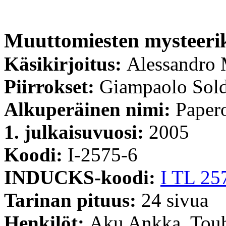
Muuttomiesten mysteeri
Käsikirjoitus:
Alessandro 
Piirrokset:
Giampaolo Sold
Alkuperäinen nimi:
Papero
1. julkaisuvuosi:
2005
Koodi:
I-2575-6
INDUCKS-koodi:
I TL 25
Tarinan pituus:
24 sivua
Henkilöt:
Aku Ankka, Tou