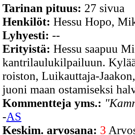
Tarinan pituus:
27 sivua
Henkilöt:
Hessu Hopo, Mikk
Lyhyesti:
--
Erityistä:
Hessu saapuu Mi
kantrilaulukilpailuun. Kylä
roiston, Luikauttaja-Jaakon
juoni maan ostamiseksi halv
Kommentteja yms.:
"Kamm
-
AS
Keskim. arvosana:
3
Arvost