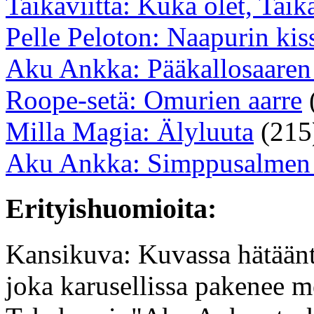
Taikaviitta: Kuka olet, Taika
Pelle Peloton: Naapurin kis
Aku Ankka: Pääkallosaaren 
Roope-setä: Omurien aarre
Milla Magia: Älyluuta
(215
Aku Ankka: Simppusalmen
Erityishuomioita:
Kansikuva: Kuvassa hätäänt
joka karusellissa pakenee m