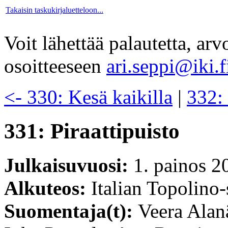
Takaisin taskukirjaluetteloon...
Voit lähettää palautetta, ar
osoitteeseen
ari.seppi@iki.f
<- 330: Kesä kaikilla
|
332: 
331: Piraattipuisto
Julkaisuvuosi:
1. painos 2
Alkuteos:
Italian Topolino-
Suomentaja(t):
Veera Alan