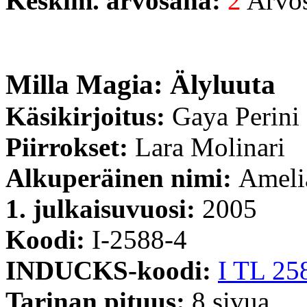
Keskim. arvosana:
2
Arvost
Milla Magia: Älyluuta
Käsikirjoitus:
Gaya Perini
Piirrokset:
Lara Molinari
Alkuperäinen nimi:
Amelia
1. julkaisuvuosi:
2005
Koodi:
I-2588-4
INDUCKS-koodi:
I TL 25
Tarinan pituus:
8 sivua