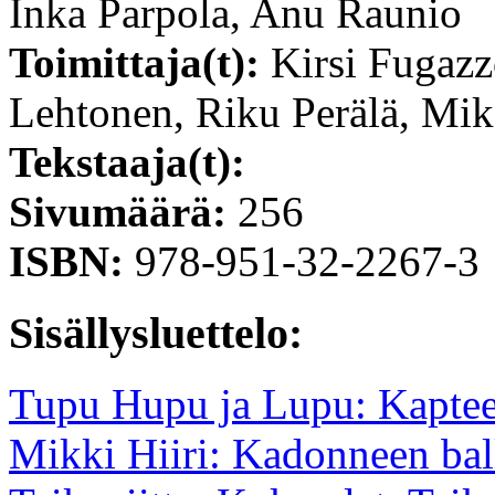
Inka Parpola, Anu Raunio
Toimittaja(t):
Kirsi Fugazzo
Lehtonen, Riku Perälä, Mik
Tekstaaja(t):
Sivumäärä:
256
ISBN:
978-951-32-2267-3
Sisällysluettelo:
Tupu Hupu ja Lupu: Kaptee
Mikki Hiiri: Kadonneen bal