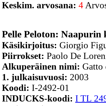
Keskim. arvosana:
4
Arvost
Pelle Peloton: Naapurin 
Käsikirjoitus:
Giorgio Fig
Piirrokset:
Paolo De Loren
Alkuperäinen nimi:
Gatto 
1. julkaisuvuosi:
2003
Koodi:
I-2492-01
INDUCKS-koodi:
I TL 24