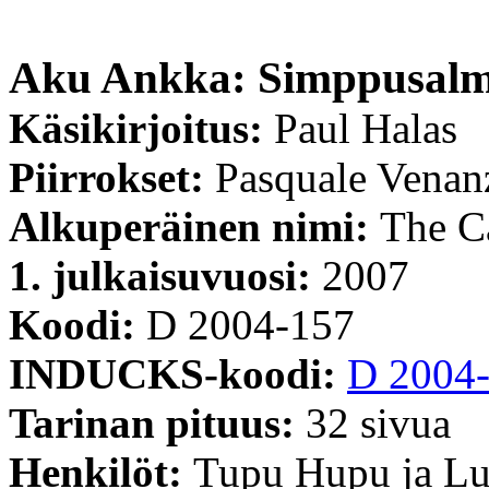
Aku Ankka: Simppusalm
Käsikirjoitus:
Paul Halas
Piirrokset:
Pasquale Venan
Alkuperäinen nimi:
The C
1. julkaisuvuosi:
2007
Koodi:
D 2004-157
INDUCKS-koodi:
D 2004
Tarinan pituus:
32 sivua
Henkilöt:
Tupu Hupu ja Lu