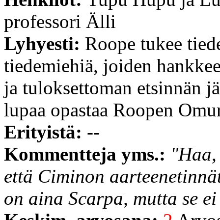
professori Älli
Lyhyesti:
Roope tukee tiede
tiedemiehiä, joiden hankkeet
ja tuloksettoman etsinnän jä
lupaa opastaa Roopen Omuri
Erityistä:
--
Kommentteja yms.:
"Haa, 
että Ciminon aarteenetinnät
on aina Scarpa, mutta se ei