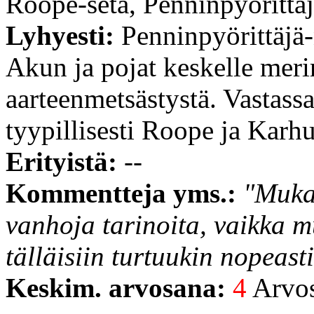
Roope-setä, Penninpyörittä
Lyhyesti:
Penninpyörittäjä
Akun ja pojat keskelle meri
aarteenmetsästystä. Vastassa
tyypillisesti Roope ja Karh
Erityistä:
--
Kommentteja yms.:
"Muka
vanhoja tarinoita, vaikka m
tälläisiin turtuukin nopeasti
Keskim. arvosana:
4
Arvost