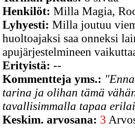
Henkilöt:
Milla Magia, Ro
Lyhyesti:
Milla joutuu vie
huoltoajaksi saa onneksi la
apujärjestelmineen vaikuttaa
Erityistä:
--
Kommentteja yms.:
"Ennal
tarina ja olihan tämä vähän
tavallisimmalla tapaa erila
Keskim. arvosana:
3
Arvost