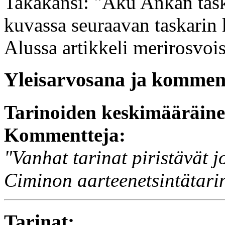
Takakansi: "Aku Ankan tasku
kuvassa seuraavan taskarin 
Alussa artikkeli merirosvois
Yleisarvosana ja komment
Tarinoiden keskimääräin
Kommentteja:
"Vanhat tarinat piristävät 
Ciminon aarteenetsintätari
Tarinat: