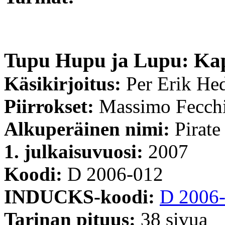
Tupu Hupu ja Lupu: Kap
Käsikirjoitus:
Per Erik H
Piirrokset:
Massimo Fecch
Alkuperäinen nimi:
Pirate
1. julkaisuvuosi:
2007
Koodi:
D 2006-012
INDUCKS-koodi:
D 2006
Tarinan pituus:
38 sivua