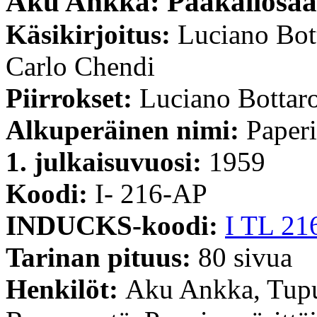
Aku Ankka: Pääkallosaa
Käsikirjoitus:
Luciano Bott
Carlo Chendi
Piirrokset:
Luciano Bottar
Alkuperäinen nimi:
Paperi
1. julkaisuvuosi:
1959
Koodi:
I- 216-AP
INDUCKS-koodi:
I TL 21
Tarinan pituus:
80 sivua
Henkilöt:
Aku Ankka, Tupu