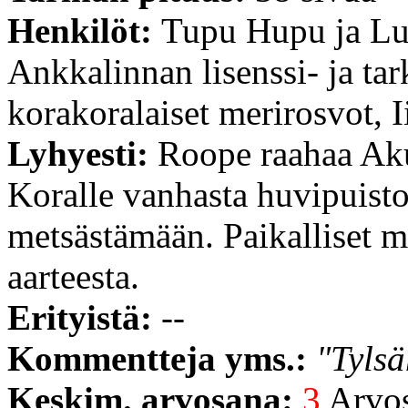
Henkilöt:
Tupu Hupu ja Lu
Ankkalinnan lisenssi- ja ta
korakoralaiset merirosvot,
Lyhyesti:
Roope raahaa Akun
Koralle vanhasta huvipuisto
metsästämään. Paikalliset m
aarteesta.
Erityistä:
--
Kommentteja yms.:
"Tylsä
Keskim. arvosana:
3
Arvost