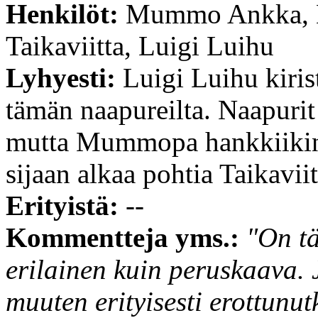
Henkilöt:
Mummo Ankka, H
Taikaviitta, Luigi Luihu
Lyhyesti:
Luigi Luihu kiri
tämän naapureilta. Naapurit 
mutta Mummopa hankkiikin 
sijaan alkaa pohtia Taikaviit
Erityistä:
--
Kommentteja yms.:
"On t
erilainen kuin peruskaava. Jo
muuten erityisesti erottunut