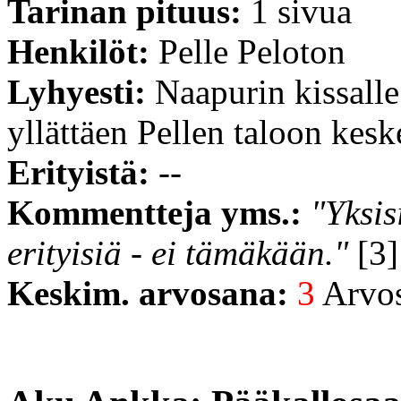
Tarinan pituus:
1 sivua
Henkilöt:
Pelle Peloton
Lyhyesti:
Naapurin kissalle
yllättäen Pellen taloon kes
Erityistä:
--
Kommentteja yms.:
"Yksis
erityisiä - ei tämäkään."
[3]
Keskim. arvosana:
3
Arvost