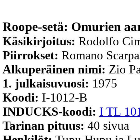
Roope-setä: Omurien aa
Käsikirjoitus:
Rodolfo Ci
Piirrokset:
Romano Scarpa,
Alkuperäinen nimi:
Zio Pa
1. julkaisuvuosi:
1975
Koodi:
I-1012-B
INDUCKS-koodi:
I TL 10
Tarinan pituus:
40 sivua
Henkilöt:
Tupu Hupu ja Lu