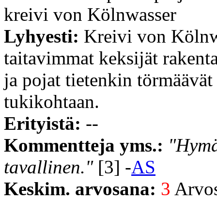
kreivi von Kölnwasser
Lyhyesti:
Kreivi von Köln
taitavimmat keksijät rakent
ja pojat tietenkin törmäävät 
tukikohtaan.
Erityistä:
--
Kommentteja yms.:
"Hymäh
tavallinen."
[3] -
AS
Keskim. arvosana:
3
Arvost