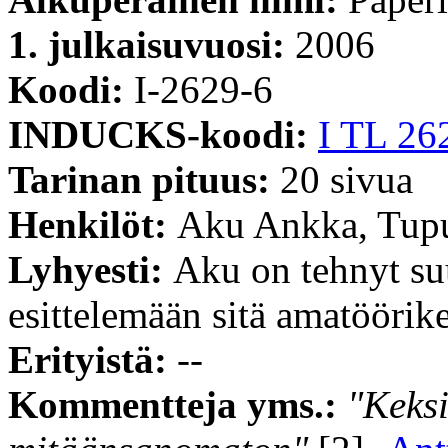
1. julkaisuvuosi:
2006
Koodi:
I-2629-6
INDUCKS-koodi:
I TL 26
Tarinan pituus:
20 sivua
Henkilöt:
Aku Ankka, Tupu
Lyhyesti:
Aku on tehnyt su
esittelemään sitä amatöörik
Erityistä:
--
Kommentteja yms.:
"Keksi