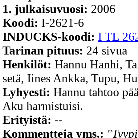
1. julkaisuvuosi:
2006
Koodi:
I-2621-6
INDUCKS-koodi:
I TL 26
Tarinan pituus:
24 sivua
Henkilöt:
Hannu Hanhi, Ta
setä, Iines Ankka, Tupu, H
Lyhyesti:
Hannu tahtoo pääs
Aku harmistuisi.
Erityistä:
--
Kommentteja yms.:
"Tyypi