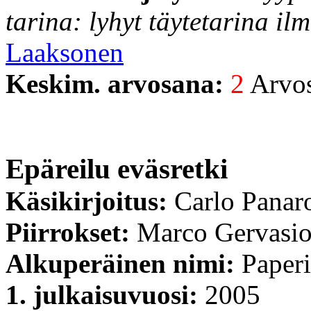
tarina: lyhyt täytetarina il
Laaksonen
Keskim. arvosana:
2
Arvost
Epäreilu eväsretki
Käsikirjoitus:
Carlo Panar
Piirrokset:
Marco Gervasi
Alkuperäinen nimi:
Paperi
1. julkaisuvuosi:
2005