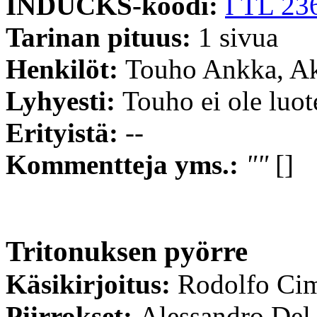
INDUCKS-koodi:
I TL 23
Tarinan pituus:
1 sivua
Henkilöt:
Touho Ankka, A
Lyhyesti:
Touho ei ole luote
Erityistä:
--
Kommentteja yms.:
""
[]
Tritonuksen pyörre
Käsikirjoitus:
Rodolfo Ci
Piirrokset:
Alessandro Del