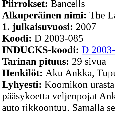
Piirrokset:
Bancells
Alkuperäinen nimi:
The L
1. julkaisuvuosi:
2007
Koodi:
D 2003-085
INDUCKS-koodi:
D 2003
Tarinan pituus:
29 sivua
Henkilöt:
Aku Ankka, Tupu
Lyhyesti:
Koomikon urasta 
pääsykoetta veljenpojat An
auto rikkoontuu. Samalla se