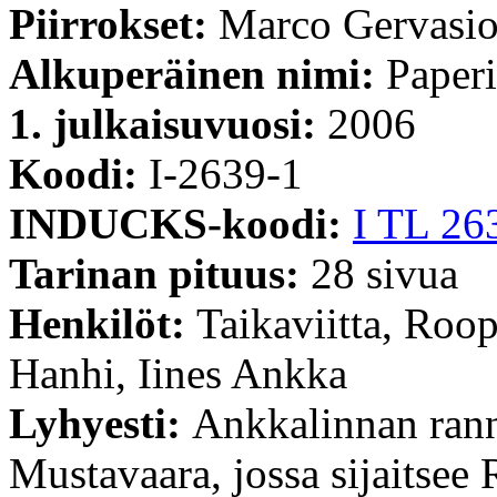
Piirrokset:
Marco Gervasi
Alkuperäinen nimi:
Paperi
1. julkaisuvuosi:
2006
Koodi:
I-2639-1
INDUCKS-koodi:
I TL 26
Tarinan pituus:
28 sivua
Henkilöt:
Taikaviitta, Roo
Hanhi, Iines Ankka
Lyhyesti:
Ankkalinnan rann
Mustavaara, jossa sijaitsee