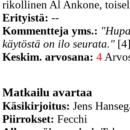
rikollinen Al Ankone, toise
Erityistä:
--
Kommentteja yms.:
"Hupai
käytöstä on ilo seurata."
[4]
Keskim. arvosana:
4
Arvost
Matkailu avartaa
Käsikirjoitus:
Jens Hanseg
Piirrokset:
Fecchi