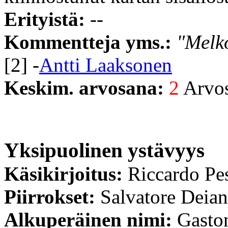
Erityistä:
--
Kommentteja yms.:
"Melko
[2] -
Antti Laaksonen
Keskim. arvosana:
2
Arvost
Yksipuolinen ystävyys
Käsikirjoitus:
Riccardo Pe
Piirrokset:
Salvatore Deia
Alkuperäinen nimi:
Gaston