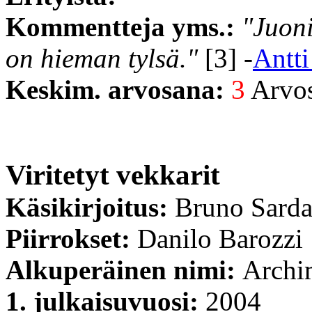
Kommentteja yms.:
"Juoni
on hieman tylsä."
[3] -
Antt
Keskim. arvosana:
3
Arvost
Viritetyt vekkarit
Käsikirjoitus:
Bruno Sard
Piirrokset:
Danilo Barozzi
Alkuperäinen nimi:
Archim
1. julkaisuvuosi:
2004