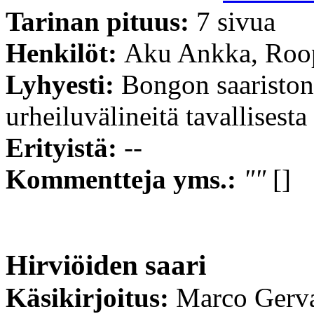
Tarinan pituus:
7 sivua
Henkilöt:
Aku Ankka, Roop
Lyhyesti:
Bongon saariston
urheiluvälineitä tavallisesta
Erityistä:
--
Kommentteja yms.:
""
[]
Hirviöiden saari
Käsikirjoitus:
Marco Gerv