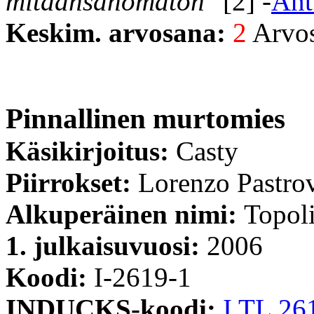
mitäänsanomaton"
[2] -
Ant
Keskim. arvosana:
2
Arvost
Pinnallinen murtomies
Käsikirjoitus:
Casty
Piirrokset:
Lorenzo Pastro
Alkuperäinen nimi:
Topoli
1. julkaisuvuosi:
2006
Koodi:
I-2619-1
INDUCKS-koodi:
I TL 26