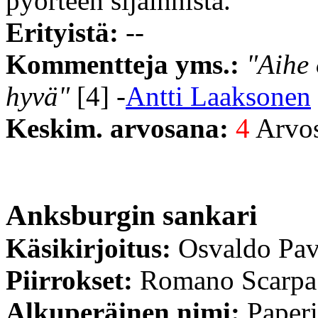
pyörteen sijainnista.
Erityistä:
--
Kommentteja yms.:
"Aihe
hyvä"
[4] -
Antti Laaksonen
Keskim. arvosana:
4
Arvost
Anksburgin sankari
Käsikirjoitus:
Osvaldo Pav
Piirrokset:
Romano Scarpa
Alkuperäinen nimi:
Paper