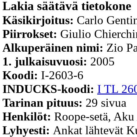
Lakia säätävä tietokone
Käsikirjoitus:
Carlo Genti
Piirrokset:
Giulio Chierchi
Alkuperäinen nimi:
Zio Pa
1. julkaisuvuosi:
2005
Koodi:
I-2603-6
INDUCKS-koodi:
I TL 26
Tarinan pituus:
29 sivua
Henkilöt:
Roope-setä, Aku
Lyhyesti:
Ankat lähtevät K