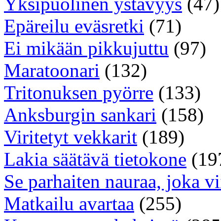
Yksipuolinen ystävyys
(47)
Epäreilu eväsretki
(71)
Ei mikään pikkujuttu
(97)
Maratoonari
(132)
Tritonuksen pyörre
(133)
Anksburgin sankari
(158)
Viritetyt vekkarit
(189)
Lakia säätävä tietokone
(19
Se parhaiten nauraa, joka v
Matkailu avartaa
(255)