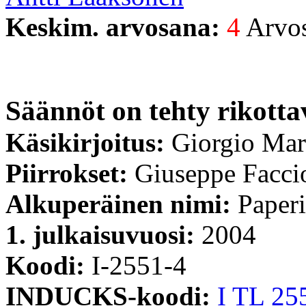
Keskim. arvosana:
4
Arvost
Säännöt on tehty rikotta
Käsikirjoitus:
Giorgio Mar
Piirrokset:
Giuseppe Facci
Alkuperäinen nimi:
Paperi
1. julkaisuvuosi:
2004
Koodi:
I-2551-4
INDUCKS-koodi:
I TL 25