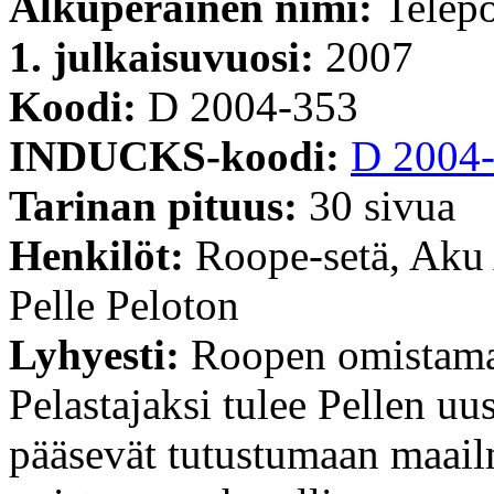
Alkuperäinen nimi:
Telepo
1. julkaisuvuosi:
2007
Koodi:
D 2004-353
INDUCKS-koodi:
D 2004
Tarinan pituus:
30 sivua
Henkilöt:
Roope-setä, Aku
Pelle Peloton
Lyhyesti:
Roopen omistama h
Pelastajaksi tulee Pellen uus
pääsevät tutustumaan maail