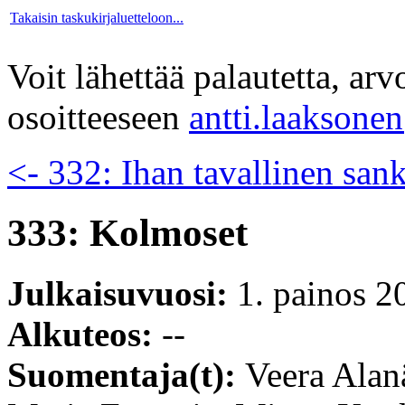
Takaisin taskukirjaluetteloon...
Voit lähettää palautetta, ar
osoitteeseen
antti.laaksone
<- 332: Ihan tavallinen sank
333: Kolmoset
Julkaisuvuosi:
1. painos 2
Alkuteos:
--
Suomentaja(t):
Veera Alan