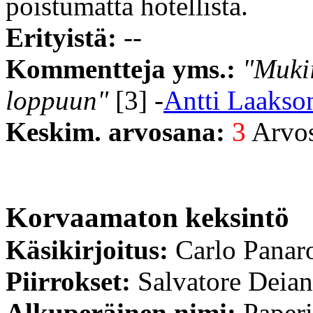
poistumatta hotellista.
Erityistä:
--
Kommentteja yms.:
"Muki
loppuun"
[3] -
Antti Laakso
Keskim. arvosana:
3
Arvost
Korvaamaton keksintö
Käsikirjoitus:
Carlo Panar
Piirrokset:
Salvatore Deia
Alkuperäinen nimi:
Paperi