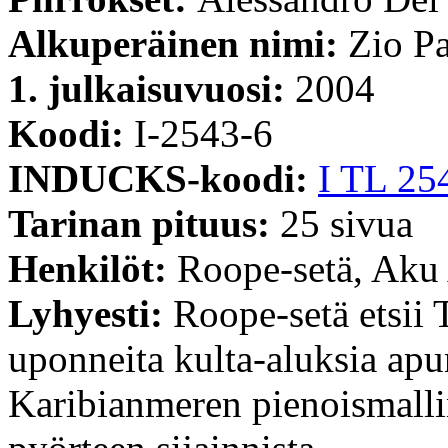
Alkuperäinen nimi:
Zio Pa
1. julkaisuvuosi:
2004
Koodi:
I-2543-6
INDUCKS-koodi:
I TL 25
Tarinan pituus:
25 sivua
Henkilöt:
Roope-setä, Aku
Lyhyesti:
Roope-setä etsii 
uponneita kulta-aluksia apu
Karibianmeren pienoismallin 