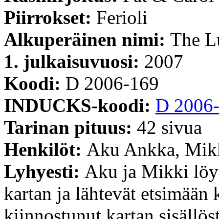
Piirrokset:
Ferioli
Alkuperäinen nimi:
The L
1. julkaisuvuosi:
2007
Koodi:
D 2006-169
INDUCKS-koodi:
D 2006
Tarinan pituus:
42 sivua
Henkilöt:
Aku Ankka, Mikk
Lyhyesti:
Aku ja Mikki löy
kartan ja lähtevät etsimään
kiinnostunut kartan sisällöst