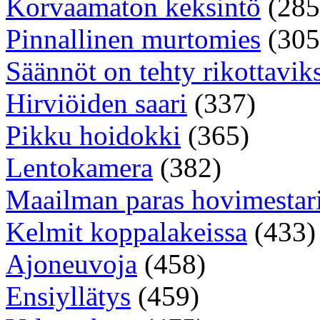
Korvaamaton keksintö
(285
Pinnallinen murtomies
(305
Säännöt on tehty rikottavik
Hirviöiden saari
(337)
Pikku hoidokki
(365)
Lentokamera
(382)
Maailman paras hovimestar
Kelmit koppalakeissa
(433)
Ajoneuvoja
(458)
Ensiyllätys
(459)