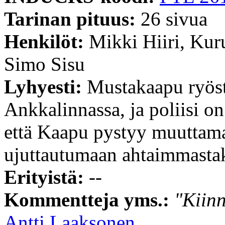
Tarinan pituus:
26 sivua
Henkilöt:
Mikki Hiiri, Kur
Simo Sisu
Lyhyesti:
Mustakaapu ryös
Ankkalinnassa, ja poliisi o
että Kaapu pystyy muuttamaa
ujuttautumaan ahtaimmastak
Erityistä:
--
Kommentteja yms.:
"Kiinn
Antti Laaksonen