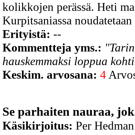
kolikkojen perässä. Heti maa
Kurpitsaniassa noudatetaan 
Erityistä:
--
Kommentteja yms.:
"Tari
hauskemmaksi loppua kohti
Keskim. arvosana:
4
Arvost
Se parhaiten nauraa, jok
Käsikirjoitus:
Per Hedman