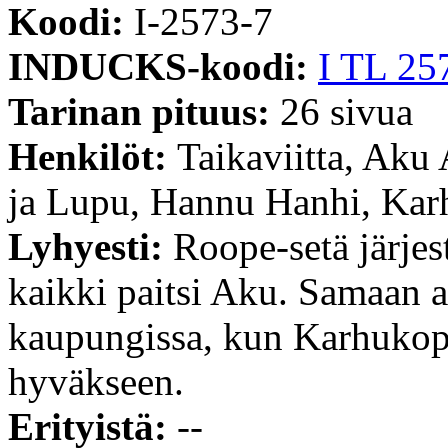
Koodi:
I-2573-7
INDUCKS-koodi:
I TL 25
Tarinan pituus:
26 sivua
Henkilöt:
Taikaviitta, Aku
ja Lupu, Hannu Hanhi, Kar
Lyhyesti:
Roope-setä järjes
kaikki paitsi Aku. Samaan ai
kaupungissa, kun Karhukopla
hyväkseen.
Erityistä:
--