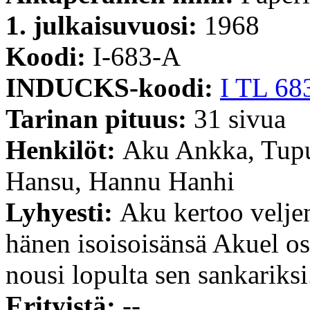
1. julkaisuvuosi:
1968
Koodi:
I-683-A
INDUCKS-koodi:
I TL 68
Tarinan pituus:
31 sivua
Henkilöt:
Aku Ankka, Tupu
Hansu, Hannu Hanhi
Lyhyesti:
Aku kertoo veljen
hänen isoisoisänsä Akuel osa
nousi lopulta sen sankariksi
Erityistä:
--