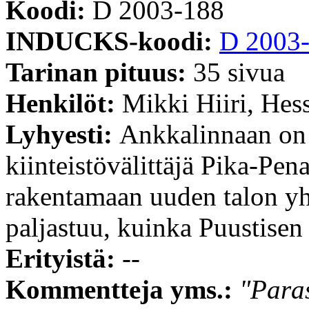
Koodi:
D 2003-188
INDUCKS-koodi:
D 2003
Tarinan pituus:
35 sivua
Henkilöt:
Mikki Hiiri, Hes
Lyhyesti:
Ankkalinnaan on 
kiinteistövälittäjä Pika-Pen
rakentamaan uuden talon yh
paljastuu, kuinka Puustisen
Erityistä:
--
Kommentteja yms.:
"Para