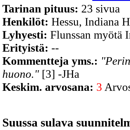
Tarinan pituus:
23 sivua
Henkilöt:
Hessu, Indiana 
Lyhyesti:
Flunssan myötä In
Erityistä:
--
Kommentteja yms.:
"Perin
huono."
[3] -JHa
Keskim. arvosana:
3
Arvost
Suussa sulava suunnitel