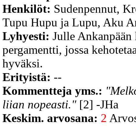
Henkilöt:
Sudenpennut, Kr
Tupu Hupu ja Lupu, Aku A
Lyhyesti:
Julle Ankanpään 
pergamentti, jossa kehoteta
hyväksi.
Erityistä:
--
Kommentteja yms.:
"Melko
liian nopeasti."
[2] -JHa
Keskim. arvosana:
2
Arvost