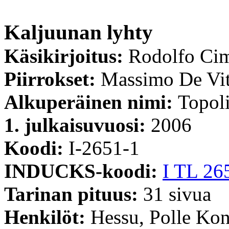
Kaljuunan lyhty
Käsikirjoitus:
Rodolfo Ci
Piirrokset:
Massimo De Vi
Alkuperäinen nimi:
Topoli
1. julkaisuvuosi:
2006
Koodi:
I-2651-1
INDUCKS-koodi:
I TL 26
Tarinan pituus:
31 sivua
Henkilöt:
Hessu, Polle Kon