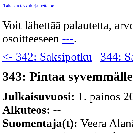
Takaisin taskukirjaluetteloon...
Voit lähettää palautetta, ar
osoitteeseen
---
.
<- 342: Saksipotku
|
344: S
343: Pintaa syvemmälle
Julkaisuvuosi:
1. painos 2
Alkuteos:
--
Suomentaja(t):
Veera Alan