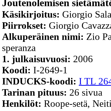
Joutenolemisen sietämät
Käsikirjoitus:
Giorgio Sala
Piirrokset:
Giorgio Cavazz
Alkuperäinen nimi:
Zio Pa
speranza
1. julkaisuvuosi:
2006
Koodi:
I-2649-1
INDUCKS-koodi:
I TL 26
Tarinan pituus:
26 sivua
Henkilöt:
Roope-setä, Nei