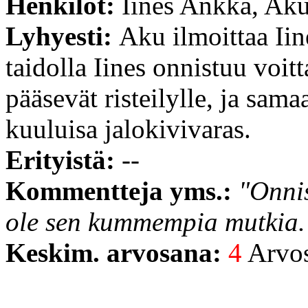
Henkilöt:
Iines Ankka, Ak
Lyhyesti:
Aku ilmoittaa Iin
taidolla Iines onnistuu voit
pääsevät risteilylle, ja sam
kuuluisa jalokivivaras.
Erityistä:
--
Kommentteja yms.:
"Onnis
ole sen kummempia mutkia.
Keskim. arvosana:
4
Arvost