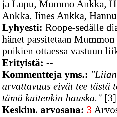
ja Lupu, Mummo Ankka, Han
Ankka, Iines Ankka, Hannu
Lyhyesti:
Roope-sedälle di
hänet passitetaan Mummon 
poikien ottaessa vastuun lii
Erityistä:
--
Kommentteja yms.:
"Liian
arvattavuus eivät tee tästä
tämä kuitenkin hauska."
[3]
Keskim. arvosana:
3
Arvost