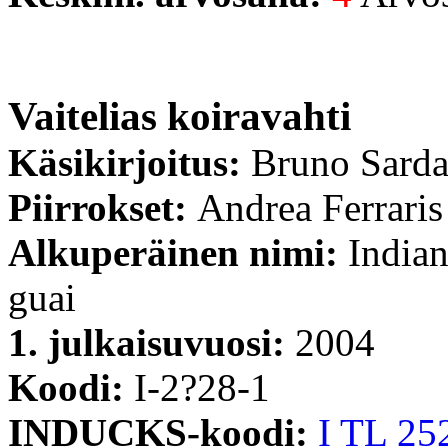
Vaitelias koiravahti
Käsikirjoitus:
Bruno Sard
Piirrokset:
Andrea Ferraris
Alkuperäinen nimi:
Indian
guai
1. julkaisuvuosi:
2004
Koodi:
I-2?28-1
INDUCKS-koodi:
I TL 25