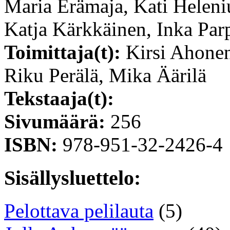
Maria Erämaja, Kati Heleni
Katja Kärkkäinen, Inka Par
Toimittaja(t):
Kirsi Ahonen
Riku Perälä, Mika Äärilä
Tekstaaja(t):
Sivumäärä:
256
ISBN:
978-951-32-2426-4
Sisällysluettelo:
Pelottava pelilauta
(5)