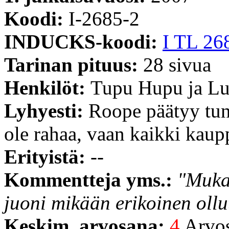
Koodi:
I-2685-2
INDUCKS-koodi:
I TL 26
Tarinan pituus:
28 sivua
Henkilöt:
Tupu Hupu ja Lu
Lyhyesti:
Roope päätyy tunt
ole rahaa, vaan kaikki kaup
Erityistä:
--
Kommentteja yms.:
"Mukav
juoni mikään erikoinen ollu
Keskim. arvosana:
4
Arvost