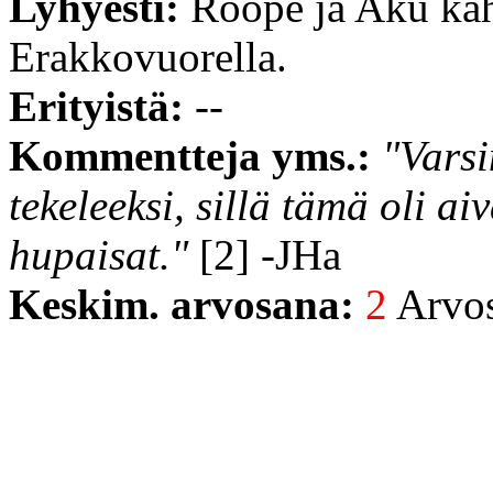
Lyhyesti:
Roope ja Aku kah
Erakkovuorella.
Erityistä:
--
Kommentteja yms.:
"Vars
tekeleeksi, sillä tämä oli ai
hupaisat."
[2] -JHa
Keskim. arvosana:
2
Arvost