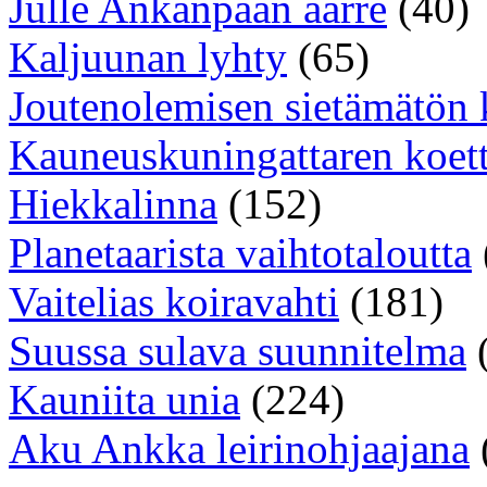
Julle Ankanpään aarre
(40)
Kaljuunan lyhty
(65)
Joutenolemisen sietämätön
Kauneuskuningattaren koet
Hiekkalinna
(152)
Planetaarista vaihtotaloutta
Vaitelias koiravahti
(181)
Suussa sulava suunnitelma
Kauniita unia
(224)
Aku Ankka leirinohjaajana