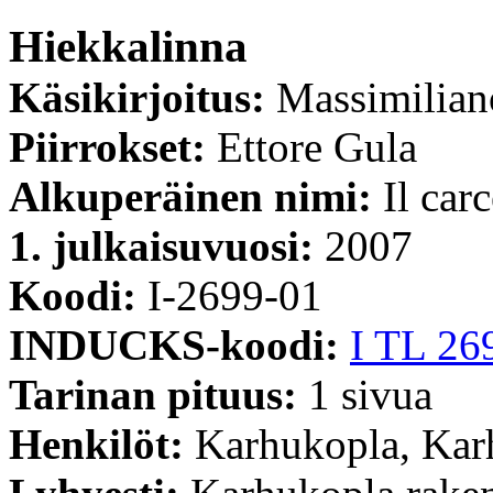
Hiekkalinna
Käsikirjoitus:
Massimilian
Piirrokset:
Ettore Gula
Alkuperäinen nimi:
Il car
1. julkaisuvuosi:
2007
Koodi:
I-2699-01
INDUCKS-koodi:
I TL 26
Tarinan pituus:
1 sivua
Henkilöt:
Karhukopla, Kar