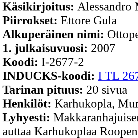
Käsikirjoitus:
Alessandro 
Piirrokset:
Ettore Gula
Alkuperäinen nimi:
Ottope
1. julkaisuvuosi:
2007
Koodi:
I-2677-2
INDUCKS-koodi:
I TL 26
Tarinan pituus:
20 sivua
Henkilöt:
Karhukopla, Mu
Lyhyesti:
Makkaranhajuise
auttaa Karhukoplaa Roopen 