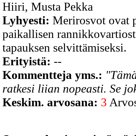
Hiiri, Musta Pekka
Lyhyesti:
Merirosvot ovat p
paikallisen rannikkovartios
tapauksen selvittämiseksi.
Erityistä:
--
Kommentteja yms.:
"Tämäk
ratkesi liian nopeasti. Se jo
Keskim. arvosana:
3
Arvost