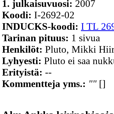
1. julkaisuvuosi:
2007
Koodi:
I-2692-02
INDUCKS-koodi:
I TL 26
Tarinan pituus:
1 sivua
Henkilöt:
Pluto, Mikki Hiir
Lyhyesti:
Pluto ei saa nuk
Erityistä:
--
Kommentteja yms.:
""
[]