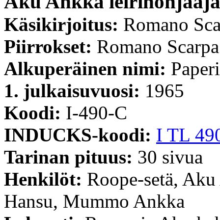
Aku Ankka leirinohjaaj
Käsikirjoitus:
Romano Sca
Piirrokset:
Romano Scarpa
Alkuperäinen nimi:
Paperi
1. julkaisuvuosi:
1965
Koodi:
I-490-C
INDUCKS-koodi:
I TL 49
Tarinan pituus:
30 sivua
Henkilöt:
Roope-setä, Aku
Hansu, Mummo Ankka