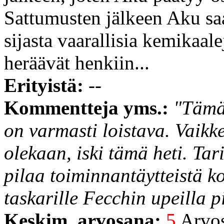
Sattumusten jälkeen Aku sa
sijasta vaarallisia kemikaal
heräävät henkiin...
Erityistä:
--
Kommentteja yms.:
"Tämän
on varmasti loistava. Vaikk
olekaan, iski tämä heti. Tari
pilaa toiminnantäytteistä k
taskarille Fecchin upeilla pi
Keskim. arvosana:
5
Arvost