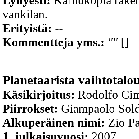
Lyhyesti:
Karhukopla rake
vankilan.
Erityistä:
--
Kommentteja yms.:
""
[]
Planetaarista vaihtotalo
Käsikirjoitus:
Rodolfo Ci
Piirrokset:
Giampaolo Sold
Alkuperäinen nimi:
Zio Pa
1. julkaisuvuosi:
2007