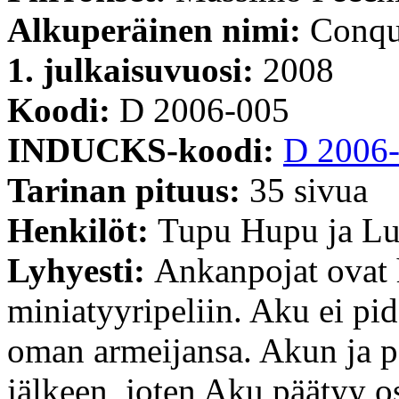
Alkuperäinen nimi:
Conqu
1. julkaisuvuosi:
2008
Koodi:
D 2006-005
INDUCKS-koodi:
D 2006
Tarinan pituus:
35 sivua
Henkilöt:
Tupu Hupu ja Lu
Lyhyesti:
Ankanpojat ovat 
miniatyyripeliin. Aku ei pid
oman armeijansa. Akun ja po
jälkeen, joten Aku päätyy os