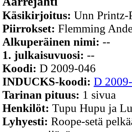
Aarrejahti
Käsikirjoitus:
Unn Printz-
Piirrokset:
Flemming Ande
Alkuperäinen nimi:
--
1. julkaisuvuosi:
--
Koodi:
D 2009-046
INDUCKS-koodi:
D 2009
Tarinan pituus:
1 sivua
Henkilöt:
Tupu Hupu ja Lu
Lyhyesti:
Roope-setä pelkä