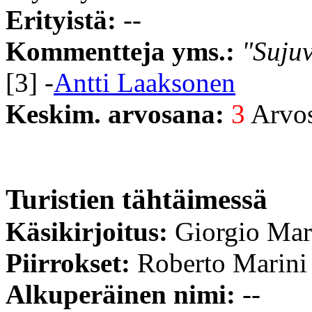
Erityistä:
--
Kommentteja yms.:
"Suju
[3] -
Antti Laaksonen
Keskim. arvosana:
3
Arvost
Turistien tähtäimessä
Käsikirjoitus:
Giorgio Mar
Piirrokset:
Roberto Marini
Alkuperäinen nimi:
--