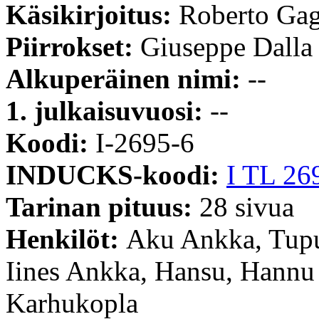
Käsikirjoitus:
Roberto Ga
Piirrokset:
Giuseppe Dalla
Alkuperäinen nimi:
--
1. julkaisuvuosi:
--
Koodi:
I-2695-6
INDUCKS-koodi:
I TL 26
Tarinan pituus:
28 sivua
Henkilöt:
Aku Ankka, Tupu
Iines Ankka, Hansu, Hannu
Karhukopla