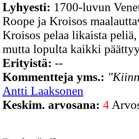
Lyhyesti:
1700-luvun Venets
Roope ja Kroisos maalautta
Kroisos pelaa likaista peliä
mutta lopulta kaikki päätty
Erityistä:
--
Kommentteja yms.:
"Kiinn
Antti Laaksonen
Keskim. arvosana:
4
Arvost