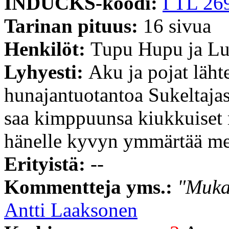
INDUCKS-koodi:
I TL 26
Tarinan pituus:
16 sivua
Henkilöt:
Tupu Hupu ja Lu
Lyhyesti:
Aku ja pojat läh
hunajantuotantoa Sukeltajas
saa kimppuunsa kiukkuiset m
hänelle kyvyn ymmärtää meh
Erityistä:
--
Kommentteja yms.:
"Mukav
Antti Laaksonen