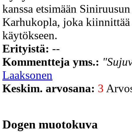
kanssa etsimään Siniruusun 
Karhukopla, joka kiinnittä
käytökseen.
Erityistä:
--
Kommentteja yms.:
"Sujuv
Laaksonen
Keskim. arvosana:
3
Arvost
Dogen muotokuva