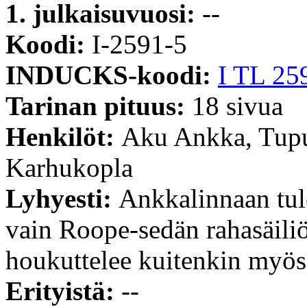
1. julkaisuvuosi:
--
Koodi:
I-2591-5
INDUCKS-koodi:
I TL 25
Tarinan pituus:
18 sivua
Henkilöt:
Aku Ankka, Tupu
Karhukopla
Lyhyesti:
Ankkalinnaan tule
vain Roope-sedän rahasäiliös
houkuttelee kuitenkin myö
Erityistä:
--