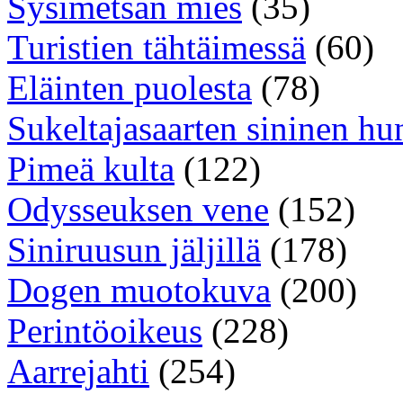
Sysimetsän mies
(35)
Turistien tähtäimessä
(60)
Eläinten puolesta
(78)
Sukeltajasaarten sininen hu
Pimeä kulta
(122)
Odysseuksen vene
(152)
Siniruusun jäljillä
(178)
Dogen muotokuva
(200)
Perintöoikeus
(228)
Aarrejahti
(254)