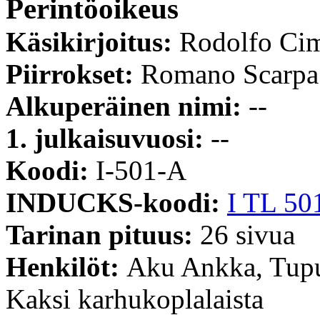
Perintöoikeus
Käsikirjoitus:
Rodolfo Ci
Piirrokset:
Romano Scarpa
Alkuperäinen nimi:
--
1. julkaisuvuosi:
--
Koodi:
I-501-A
INDUCKS-koodi:
I TL 50
Tarinan pituus:
26 sivua
Henkilöt:
Aku Ankka, Tupu
Kaksi karhukoplalaista