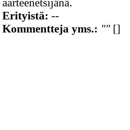
aarteenetsijänä.
Erityistä:
--
Kommentteja yms.:
""
[]