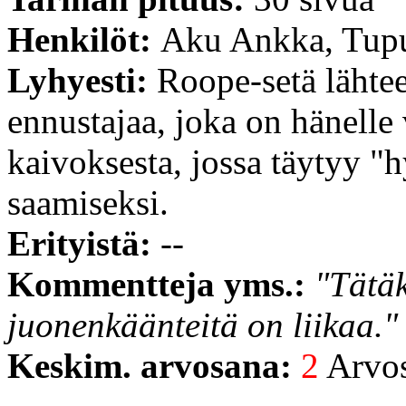
Henkilöt:
Aku Ankka, Tupu
Lyhyesti:
Roope-setä lähte
ennustajaa, joka on hänelle
kaivoksesta, jossa täytyy "
saamiseksi.
Erityistä:
--
Kommentteja yms.:
"Tätäk
juonenkäänteitä on liikaa."
Keskim. arvosana:
2
Arvost