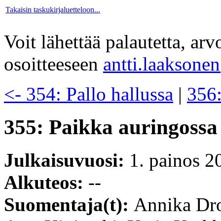
Takaisin taskukirjaluetteloon...
Voit lähettää palautetta, ar
osoitteeseen
antti.laaksone
<- 354: Pallo hallussa
|
356:
355: Paikka auringossa
Julkaisuvuosi:
1. painos 2
Alkuteos:
--
Suomentaja(t):
Annika Dro