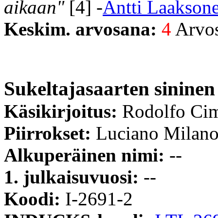
aikaan"
[4] -
Antti Laakson
Keskim. arvosana:
4
Arvost
Sukeltajasaarten sinine
Käsikirjoitus:
Rodolfo Ci
Piirrokset:
Luciano Milan
Alkuperäinen nimi:
--
1. julkaisuvuosi:
--
Koodi:
I-2691-2