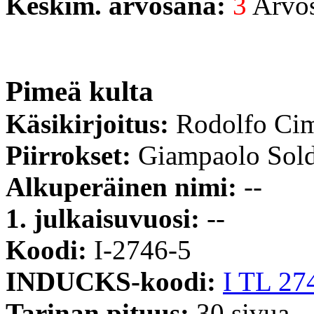
Keskim. arvosana:
3
Arvost
Pimeä kulta
Käsikirjoitus:
Rodolfo Ci
Piirrokset:
Giampaolo Sold
Alkuperäinen nimi:
--
1. julkaisuvuosi:
--
Koodi:
I-2746-5
INDUCKS-koodi:
I TL 27
Tarinan pituus:
30 sivua