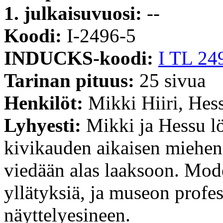
1. julkaisuvuosi:
--
Koodi:
I-2496-5
INDUCKS-koodi:
I TL 24
Tarinan pituus:
25 sivua
Henkilöt:
Mikki Hiiri, Hes
Lyhyesti:
Mikki ja Hessu lö
kivikauden aikaisen miehen,
viedään alas laaksoon. Mod
yllätyksiä, ja museon profe
näyttelyesineen.