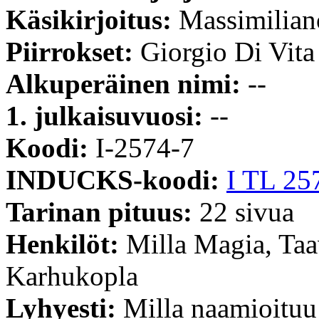
Käsikirjoitus:
Massimilian
Piirrokset:
Giorgio Di Vita
Alkuperäinen nimi:
--
1. julkaisuvuosi:
--
Koodi:
I-2574-7
INDUCKS-koodi:
I TL 25
Tarinan pituus:
22 sivua
Henkilöt:
Milla Magia, Taa
Karhukopla
Lyhyesti:
Milla naamioituu