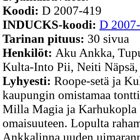
Koodi:
D 2007-419
INDUCKS-koodi:
D 2007
Tarinan pituus:
30 sivua
Henkilöt:
Aku Ankka, Tupu
Kulta-Into Pii, Neiti Näpsä
Lyhyesti:
Roope-setä ja Kul
kaupungin omistamaa tontti
Milla Magia ja Karhukopla
omaisuuteen. Lopulta rahami
Ankkalinna uuden uimaran