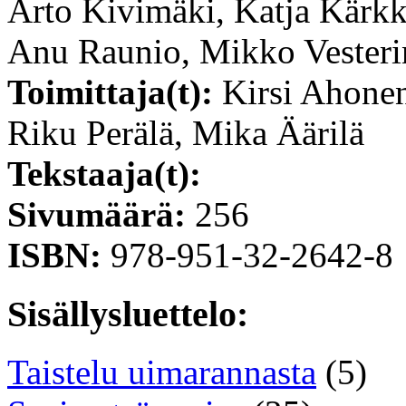
Arto Kivimäki, Katja Kärkk
Anu Raunio, Mikko Vesteri
Toimittaja(t):
Kirsi Ahonen
Riku Perälä, Mika Äärilä
Tekstaaja(t):
Sivumäärä:
256
ISBN:
978-951-32-2642-8
Sisällysluettelo:
Taistelu uimarannasta
(5)