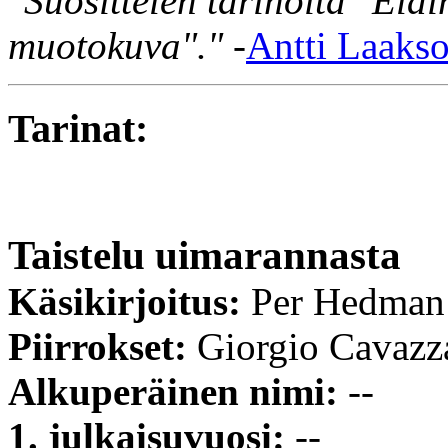
"Suosittelen tarinoita "Elä
muotokuva"."
-
Antti Laaks
Tarinat:
Taistelu uimarannasta
Käsikirjoitus:
Per Hedman
Piirrokset:
Giorgio Cavazz
Alkuperäinen nimi:
--
1. julkaisuvuosi:
--