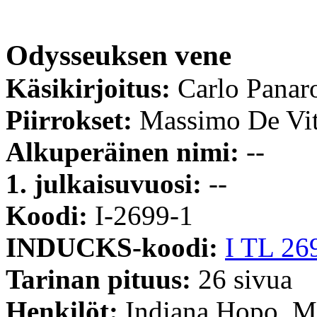
Odysseuksen vene
Käsikirjoitus:
Carlo Panar
Piirrokset:
Massimo De Vi
Alkuperäinen nimi:
--
1. julkaisuvuosi:
--
Koodi:
I-2699-1
INDUCKS-koodi:
I TL 26
Tarinan pituus:
26 sivua
Henkilöt:
Indiana Hopo, Mi