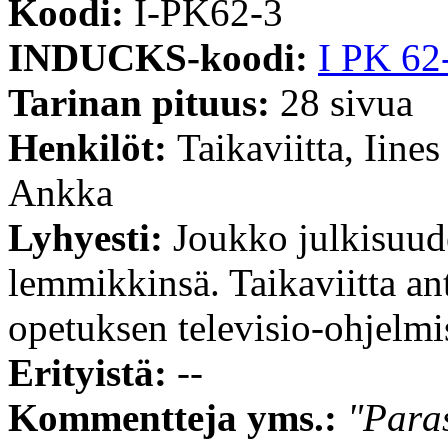
Koodi:
I-PK62-3
INDUCKS-koodi:
I PK 62
Tarinan pituus:
28 sivua
Henkilöt:
Taikaviitta, Iine
Ankka
Lyhyesti:
Joukko julkisuude
lemmikkinsä. Taikaviitta an
opetuksen televisio-ohjelmi
Erityistä:
--
Kommentteja yms.:
"Paras