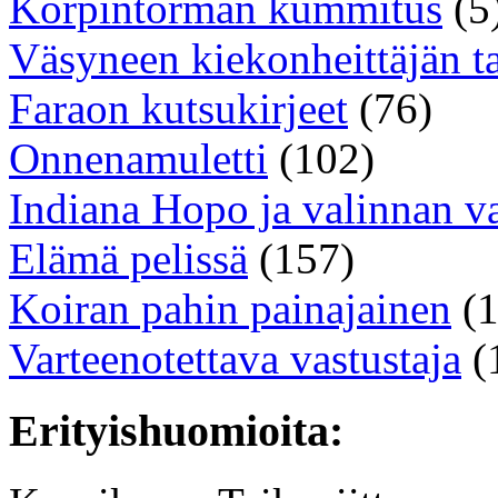
Korpintörmän kummitus
(5
Väsyneen kiekonheittäjän t
Faraon kutsukirjeet
(76)
Onnenamuletti
(102)
Indiana Hopo ja valinnan v
Elämä pelissä
(157)
Koiran pahin painajainen
(1
Varteenotettava vastustaja
(
Erityishuomioita: