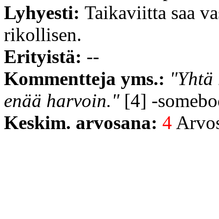
Lyhyesti:
Taikaviitta saa v
rikollisen.
Erityistä:
--
Kommentteja yms.:
"Yhtä 
enää harvoin."
[4] -somebo
Keskim. arvosana:
4
Arvost