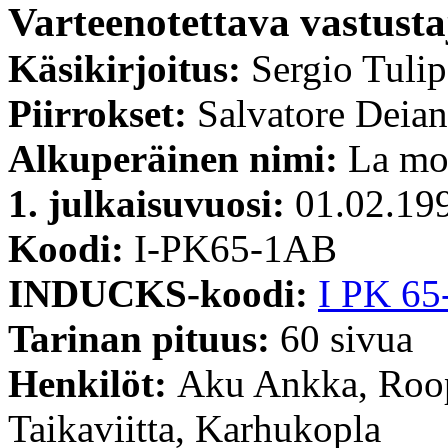
Varteenotettava vastusta
Käsikirjoitus:
Sergio Tuli
Piirrokset:
Salvatore Deia
Alkuperäinen nimi:
La mos
1. julkaisuvuosi:
01.02.19
Koodi:
I-PK65-1AB
INDUCKS-koodi:
I PK 65
Tarinan pituus:
60 sivua
Henkilöt:
Aku Ankka, Roop
Taikaviitta, Karhukopla