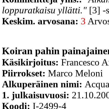
loppuratkaisu yllätti."
[3] 
Keskim. arvosana:
3
Arvost
Koiran pahin painajaine
Käsikirjoitus:
Francesco A
Piirrokset:
Marco Meloni
Alkuperäinen nimi:
Acqua
1. julkaisuvuosi:
21.10.20
Koodi:
I-2499-4