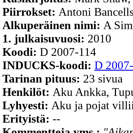
Piirrokset:
Antoni Bancell
Alkuperäinen nimi:
A Sim
1. julkaisuvuosi:
2010
Koodi:
D 2007-114
INDUCKS-koodi:
D 2007
Tarinan pituus:
23 sivua
Henkilöt:
Aku Ankka, Tupu
Lyhyesti:
Aku ja pojat villi
Erityistä:
--
Kommentteja yms.:
"Aikam