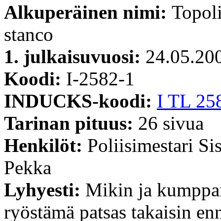
Alkuperäinen nimi:
Topoli
stanco
1. julkaisuvuosi:
24.05.20
Koodi:
I-2582-1
INDUCKS-koodi:
I TL 25
Tarinan pituus:
26 sivua
Henkilöt:
Poliisimestari Si
Pekka
Lyhyesti:
Mikin ja kumppa
ryöstämä patsas takaisin enn