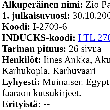
Alkuperäinen nimi:
Zio Pa
1. julkaisuvuosi:
30.10.20
Koodi:
I-2709-6
INDUCKS-koodi:
I TL 27
Tarinan pituus:
26 sivua
Henkilöt:
Iines Ankka, Ak
Karhukopla, Karhuvaari
Lyhyesti:
Muinaisen Egypt
faaraon kutsukirjeet.
Erityistä:
--