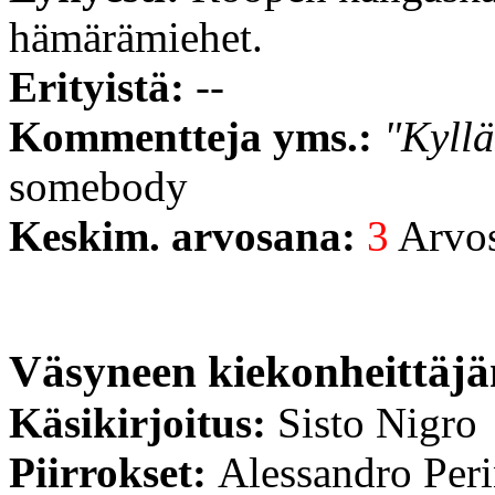
hämärämiehet.
Erityistä:
--
Kommentteja yms.:
"Kyllä
somebody
Keskim. arvosana:
3
Arvost
Väsyneen kiekonheittäjä
Käsikirjoitus:
Sisto Nigro
Piirrokset:
Alessandro Per