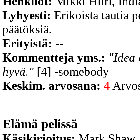
Henkilöt:
Mikki Hiiri, Ind
Lyhyesti:
Erikoista tautia 
päätöksiä.
Erityistä:
--
Kommentteja yms.:
"Idea 
hyvä."
[4] -somebody
Keskim. arvosana:
4
Arvost
Elämä pelissä
Käsikirjoitus:
Mark Shaw,