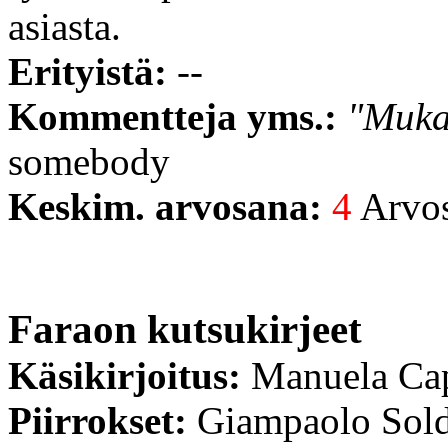
asiasta.
Erityistä:
--
Kommentteja yms.:
"Mukav
somebody
Keskim. arvosana:
4
Arvost
Faraon kutsukirjeet
Käsikirjoitus:
Manuela Cap
Piirrokset:
Giampaolo Sold