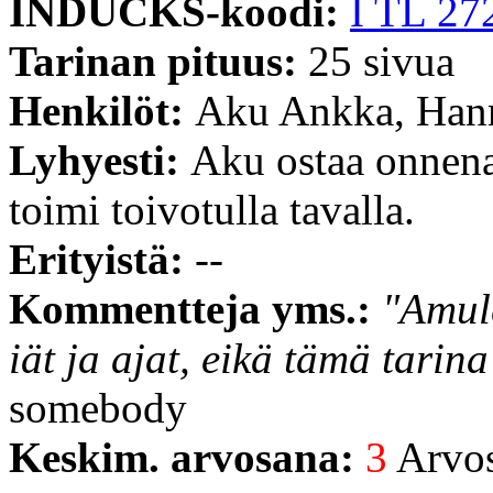
INDUCKS-koodi:
I TL 27
Tarinan pituus:
25 sivua
Henkilöt:
Aku Ankka, Han
Lyhyesti:
Aku ostaa onnena
toimi toivotulla tavalla.
Erityistä:
--
Kommentteja yms.:
"Amule
iät ja ajat, eikä tämä tarin
somebody
Keskim. arvosana:
3
Arvost