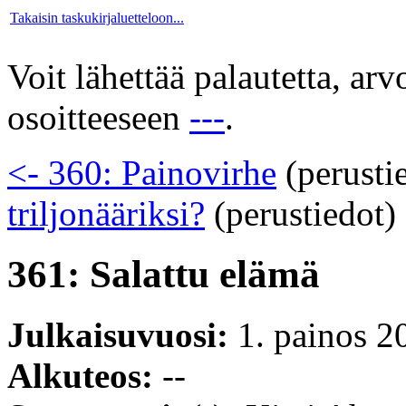
Takaisin taskukirjaluetteloon...
Voit lähettää palautetta, ar
osoitteeseen
---
.
<- 360: Painovirhe
(perusti
triljonääriksi?
(perustiedot)
361: Salattu elämä
Julkaisuvuosi:
1. painos 2
Alkuteos:
--