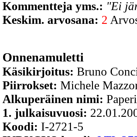
Kommentteja yms.:
"Ei jä
Keskim. arvosana:
2
Arvost
Onnenamuletti
Käsikirjoitus:
Bruno Conc
Piirrokset:
Michele Mazzo
Alkuperäinen nimi:
Paperi
1. julkaisuvuosi:
22.01.20
Koodi:
I-2721-5