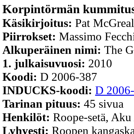
Korpintörmän kummitu
Käsikirjoitus:
Pat McGreal
Piirrokset:
Massimo Fecch
Alkuperäinen nimi:
The G
1. julkaisuvuosi:
2010
Koodi:
D 2006-387
INDUCKS-koodi:
D 2006
Tarinan pituus:
45 sivua
Henkilöt:
Roope-setä, Aku
Lyhyesti:
Roopen kangaskau