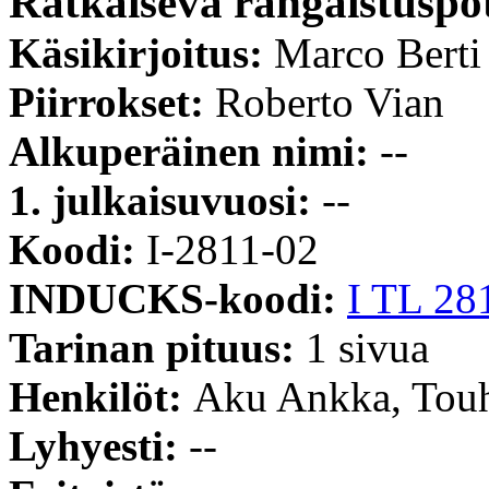
Ratkaiseva rangaistuspo
Käsikirjoitus:
Marco Berti
Piirrokset:
Roberto Vian
Alkuperäinen nimi:
--
1. julkaisuvuosi:
--
Koodi:
I-2811-02
INDUCKS-koodi:
I TL 28
Tarinan pituus:
1 sivua
Henkilöt:
Aku Ankka, Tou
Lyhyesti:
--