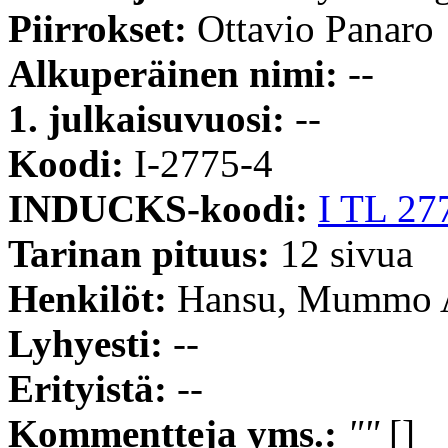
Piirrokset:
Ottavio Panaro
Alkuperäinen nimi:
--
1. julkaisuvuosi:
--
Koodi:
I-2775-4
INDUCKS-koodi:
I TL 27
Tarinan pituus:
12 sivua
Henkilöt:
Hansu, Mummo 
Lyhyesti:
--
Erityistä:
--
Kommentteja yms.:
""
[]