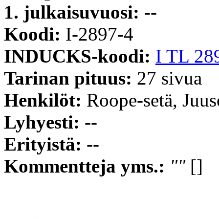
1. julkaisuvuosi:
--
Koodi:
I-2897-4
INDUCKS-koodi:
I TL 28
Tarinan pituus:
27 sivua
Henkilöt:
Roope-setä, Juus
Lyhyesti:
--
Erityistä:
--
Kommentteja yms.:
""
[]