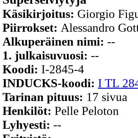
Käsikirjoitus:
Giorgio Fig
Piirrokset:
Alessandro Got
Alkuperäinen nimi:
--
1. julkaisuvuosi:
--
Koodi:
I-2845-4
INDUCKS-koodi:
I TL 28
Tarinan pituus:
17 sivua
Henkilöt:
Pelle Peloton
Lyhyesti:
--