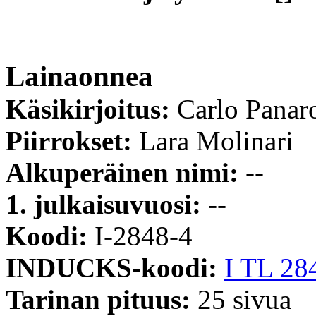
Lainaonnea
Käsikirjoitus:
Carlo Panar
Piirrokset:
Lara Molinari
Alkuperäinen nimi:
--
1. julkaisuvuosi:
--
Koodi:
I-2848-4
INDUCKS-koodi:
I TL 28
Tarinan pituus:
25 sivua