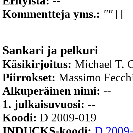
Erityistä:
--
Kommentteja yms.:
""
[]
Sankari ja pelkuri
Käsikirjoitus:
Michael T. G
Piirrokset:
Massimo Fecch
Alkuperäinen nimi:
--
1. julkaisuvuosi:
--
Koodi:
D 2009-019
INDUCKS-koodi:
D 2009