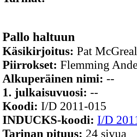
Pallo haltuun
Käsikirjoitus:
Pat McGreal
Piirrokset:
Flemming Ande
Alkuperäinen nimi:
--
1. julkaisuvuosi:
--
Koodi:
I/D 2011-015
INDUCKS-koodi:
I/D 201
Tarinan pituus:
24 sivua