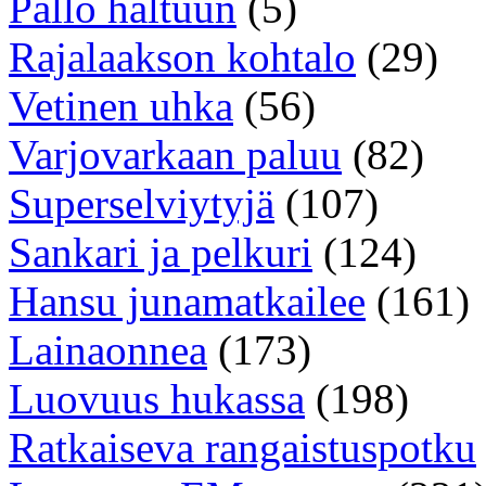
Pallo haltuun
(5)
Rajalaakson kohtalo
(29)
Vetinen uhka
(56)
Varjovarkaan paluu
(82)
Superselviytyjä
(107)
Sankari ja pelkuri
(124)
Hansu junamatkailee
(161)
Lainaonnea
(173)
Luovuus hukassa
(198)
Ratkaiseva rangaistuspotku