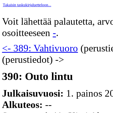
Takaisin taskukirjaluetteloon...
Voit lähettää palautetta, ar
osoitteeseen
-
.
<- 389: Vahtivuoro
(perusti
(perustiedot)
->
390: Outo lintu
Julkaisuvuosi:
1. painos 2
Alkuteos:
--