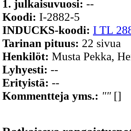
1. julkaisuvuosi:
--
Koodi:
I-2882-5
INDUCKS-koodi:
I TL 28
Tarinan pituus:
22 sivua
Henkilöt:
Musta Pekka, Hert
Lyhyesti:
--
Erityistä:
--
Kommentteja yms.:
""
[]