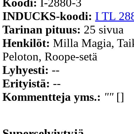
Koodi:
I-2880-3
INDUCKS-koodi:
I TL 28
Tarinan pituus:
25 sivua
Henkilöt:
Milla Magia, Tai
Peloton, Roope-setä
Lyhyesti:
--
Erityistä:
--
Kommentteja yms.:
""
[]
Superselviytyjä