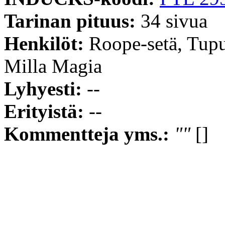
Tarinan pituus:
34 sivua
Henkilöt:
Roope-setä, Tup
Milla Magia
Lyhyesti:
--
Erityistä:
--
Kommentteja yms.:
""
[]