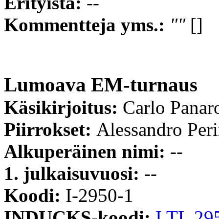
Erityistä:
--
Kommentteja yms.:
""
[]
Lumoava EM-turnaus
Käsikirjoitus:
Carlo Panar
Piirrokset:
Alessandro Per
Alkuperäinen nimi:
--
1. julkaisuvuosi:
--
Koodi:
I-2950-1
INDUCKS-koodi:
I TL 29