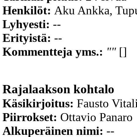
Henkilöt:
Aku Ankka, Tup
Lyhyesti:
--
Erityistä:
--
Kommentteja yms.:
""
[]
Rajalaakson kohtalo
Käsikirjoitus:
Fausto Vital
Piirrokset:
Ottavio Panaro
Alkuperäinen nimi:
--