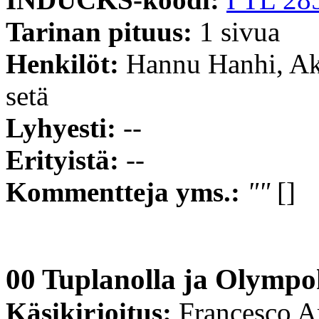
Tarinan pituus:
1 sivua
Henkilöt:
Hannu Hanhi, A
setä
Lyhyesti:
--
Erityistä:
--
Kommentteja yms.:
""
[]
00 Tuplanolla ja Olympo
Käsikirjoitus:
Francesco A