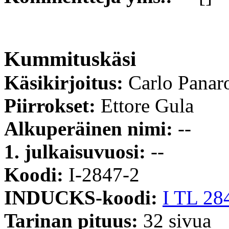
Kummituskäsi
Käsikirjoitus:
Carlo Panar
Piirrokset:
Ettore Gula
Alkuperäinen nimi:
--
1. julkaisuvuosi:
--
Koodi:
I-2847-2
INDUCKS-koodi:
I TL 28
Tarinan pituus:
32 sivua