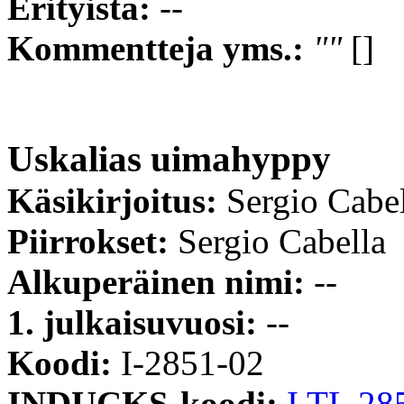
Erityistä:
--
Kommentteja yms.:
""
[]
Uskalias uimahyppy
Käsikirjoitus:
Sergio Cabe
Piirrokset:
Sergio Cabella
Alkuperäinen nimi:
--
1. julkaisuvuosi:
--
Koodi:
I-2851-02
INDUCKS-koodi:
I TL 28