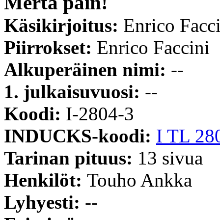
Merta päin!
Käsikirjoitus:
Enrico Facc
Piirrokset:
Enrico Faccini
Alkuperäinen nimi:
--
1. julkaisuvuosi:
--
Koodi:
I-2804-3
INDUCKS-koodi:
I TL 28
Tarinan pituus:
13 sivua
Henkilöt:
Touho Ankka
Lyhyesti:
--