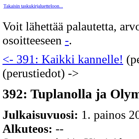
Takaisin taskukirjaluetteloon...
Voit lähettää palautetta, ar
osoitteeseen
-
.
<- 391: Kaikki kannelle!
(pe
(perustiedot)
->
392: Tuplanolla ja Oly
Julkaisuvuosi:
1. painos 2
Alkuteos:
--