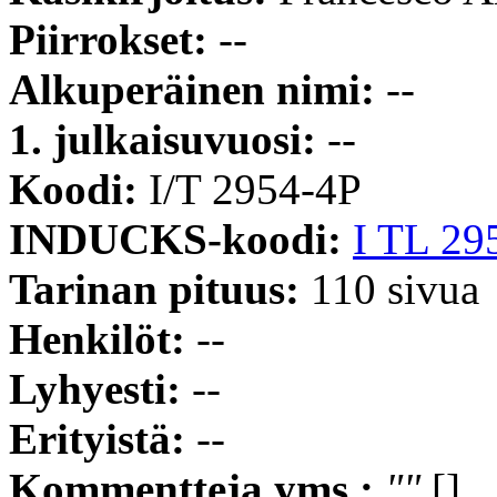
Piirrokset:
--
Alkuperäinen nimi:
--
1. julkaisuvuosi:
--
Koodi:
I/T 2954-4P
INDUCKS-koodi:
I TL 29
Tarinan pituus:
110 sivua
Henkilöt:
--
Lyhyesti:
--
Erityistä:
--
Kommentteja yms.:
""
[]