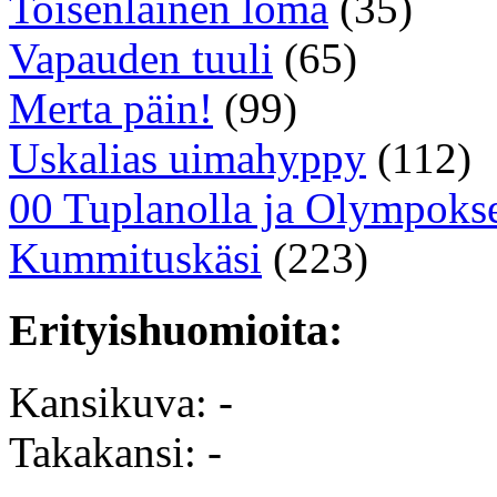
Toisenlainen loma
(35)
Vapauden tuuli
(65)
Merta päin!
(99)
Uskalias uimahyppy
(112)
00 Tuplanolla ja Olympokse
Kummituskäsi
(223)
Erityishuomioita:
Kansikuva: -
Takakansi: -