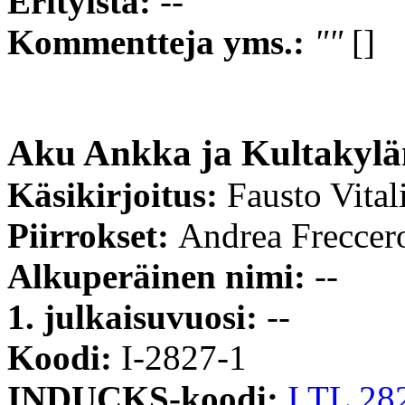
Erityistä:
--
Kommentteja yms.:
""
[]
Aku Ankka ja Kultakylä
Käsikirjoitus:
Fausto Vital
Piirrokset:
Andrea Freccer
Alkuperäinen nimi:
--
1. julkaisuvuosi:
--
Koodi:
I-2827-1
INDUCKS-koodi:
I TL 28