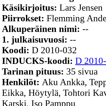
Käsikirjoitus:
Lars Jensen
Piirrokset:
Flemming Ande
Alkuperäinen nimi:
--
1. julkaisuvuosi:
--
Koodi:
D 2010-032
INDUCKS-koodi:
D 2010
Tarinan pituus:
35 sivua
Henkilöt:
Aku Ankka, Tepp
Eikka, Höytylä, Tohtori Kav
Karski, Iso Pamppu