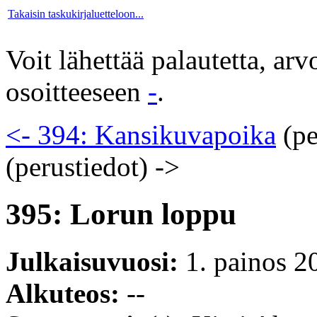
Takaisin taskukirjaluetteloon...
Voit lähettää palautetta, ar
osoitteeseen
-
.
<- 394: Kansikuvapoika
(pe
(perustiedot)
->
395: Lorun loppu
Julkaisuvuosi:
1. painos 2
Alkuteos:
--