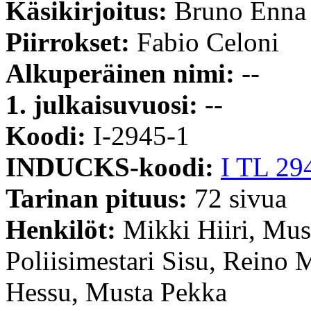
Käsikirjoitus:
Bruno Enna
Piirrokset:
Fabio Celoni
Alkuperäinen nimi:
--
1. julkaisuvuosi:
--
Koodi:
I-2945-1
INDUCKS-koodi:
I TL 29
Tarinan pituus:
72 sivua
Henkilöt:
Mikki Hiiri, Mus
Poliisimestari Sisu, Reino 
Hessu, Musta Pekka