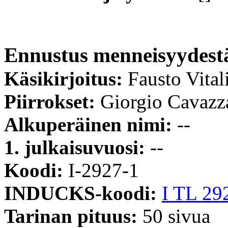
Ennustus menneisyydest
Käsikirjoitus:
Fausto Vital
Piirrokset:
Giorgio Cavazz
Alkuperäinen nimi:
--
1. julkaisuvuosi:
--
Koodi:
I-2927-1
INDUCKS-koodi:
I TL 29
Tarinan pituus:
50 sivua