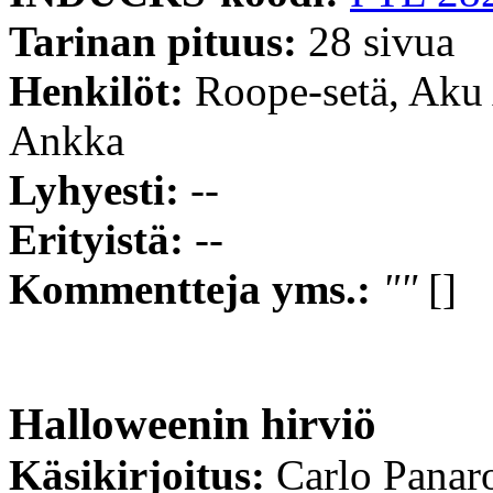
Tarinan pituus:
28 sivua
Henkilöt:
Roope-setä, Aku
Ankka
Lyhyesti:
--
Erityistä:
--
Kommentteja yms.:
""
[]
Halloweenin hirviö
Käsikirjoitus:
Carlo Panar