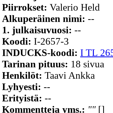
Piirrokset:
Valerio Held
Alkuperäinen nimi:
--
1. julkaisuvuosi:
--
Koodi:
I-2657-3
INDUCKS-koodi:
I TL 26
Tarinan pituus:
18 sivua
Henkilöt:
Taavi Ankka
Lyhyesti:
--
Erityistä:
--
Kommentteja yms.:
""
[]