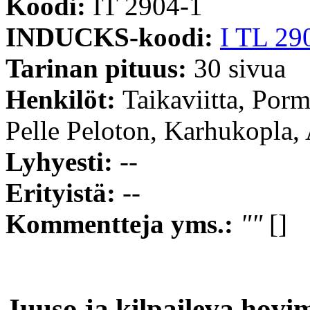
Koodi:
IT 2904-1
INDUCKS-koodi:
I TL 29
Tarinan pituus:
30 sivua
Henkilöt:
Taikaviitta, Porm
Pelle Peloton, Karhukopla
Lyhyesti:
--
Erityistä:
--
Kommentteja yms.:
""
[]
Juuso ja kilpaileva hovi