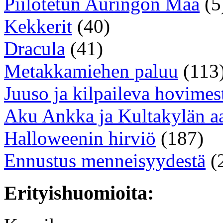
Piilotetun Auringon Maa
(5
Kekkerit
(40)
Dracula
(41)
Metakkamiehen paluu
(113
Juuso ja kilpaileva hovimes
Aku Ankka ja Kultakylän a
Halloweenin hirviö
(187)
Ennustus menneisyydestä
(
Erityishuomioita: