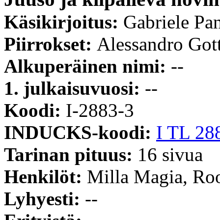
Käsikirjoitus:
Gabriele Pan
Piirrokset:
Alessandro Got
Alkuperäinen nimi:
--
1. julkaisuvuosi:
--
Koodi:
I-2883-3
INDUCKS-koodi:
I TL 28
Tarinan pituus:
16 sivua
Henkilöt:
Milla Magia, Roo
Lyhyesti:
--