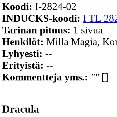
Koodi:
I-2824-02
INDUCKS-koodi:
I TL 28
Tarinan pituus:
1 sivua
Henkilöt:
Milla Magia, Kor
Lyhyesti:
--
Erityistä:
--
Kommentteja yms.:
""
[]
Dracula