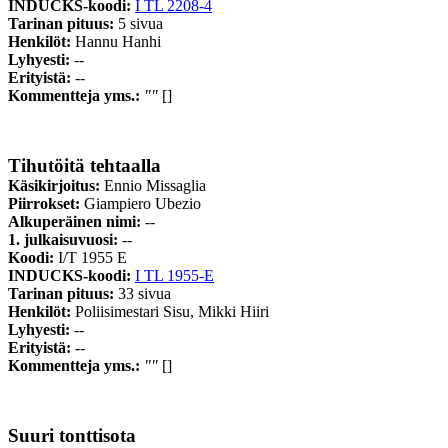
INDUCKS-koodi:
I TL 2208-4
Tarinan pituus:
5 sivua
Henkilöt:
Hannu Hanhi
Lyhyesti:
--
Erityistä:
--
Kommentteja yms.:
""
[]
Tihutöitä tehtaalla
Käsikirjoitus:
Ennio Missaglia
Piirrokset:
Giampiero Ubezio
Alkuperäinen nimi:
--
1. julkaisuvuosi:
--
Koodi:
I/T 1955 E
INDUCKS-koodi:
I TL 1955-E
Tarinan pituus:
33 sivua
Henkilöt:
Poliisimestari Sisu, Mikki Hiiri
Lyhyesti:
--
Erityistä:
--
Kommentteja yms.:
""
[]
Suuri tonttisota