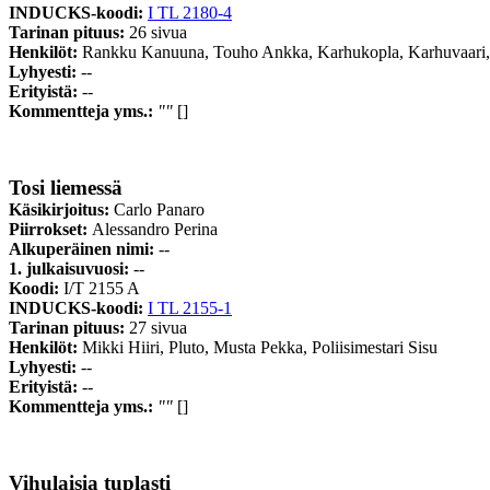
INDUCKS-koodi:
I TL 2180-4
Tarinan pituus:
26 sivua
Henkilöt:
Rankku Kanuuna, Touho Ankka, Karhukopla, Karhuvaari,
Lyhyesti:
--
Erityistä:
--
Kommentteja yms.:
""
[]
Tosi liemessä
Käsikirjoitus:
Carlo Panaro
Piirrokset:
Alessandro Perina
Alkuperäinen nimi:
--
1. julkaisuvuosi:
--
Koodi:
I/T 2155 A
INDUCKS-koodi:
I TL 2155-1
Tarinan pituus:
27 sivua
Henkilöt:
Mikki Hiiri, Pluto, Musta Pekka, Poliisimestari Sisu
Lyhyesti:
--
Erityistä:
--
Kommentteja yms.:
""
[]
Vihulaisia tuplasti