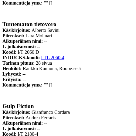
Kommentteja yms.:
""
[]
Tuntematon tietovoro
Käsikirjoitus:
Alberto Savini
Piirrokset:
Lara Molinari
Alkuperäinen nimi:
--
1. julkaisuvuosi:
--
Koodi:
I/T 2060 D
INDUCKS-koodi:
I TL 2060-4
Tarinan pituus:
28 sivua
Henkilöt:
Rankku Kanuuna, Roope-setä
Lyhyesti:
--
Erityistä:
--
Kommentteja yms.:
""
[]
Gulp Fiction
Käsikirjoitus:
Gianfranco Cordara
Piirrokset:
Andrea Ferraris
Alkuperäinen nimi:
--
1. julkaisuvuosi:
--
Koodi:
I/T 2180-4