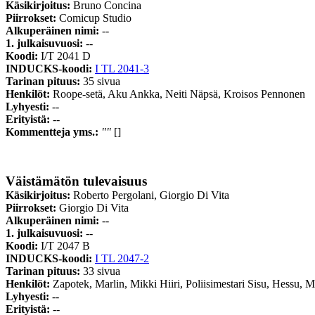
Käsikirjoitus:
Bruno Concina
Piirrokset:
Comicup Studio
Alkuperäinen nimi:
--
1. julkaisuvuosi:
--
Koodi:
I/T 2041 D
INDUCKS-koodi:
I TL 2041-3
Tarinan pituus:
35 sivua
Henkilöt:
Roope-setä, Aku Ankka, Neiti Näpsä, Kroisos Pennonen
Lyhyesti:
--
Erityistä:
--
Kommentteja yms.:
""
[]
Väistämätön tulevaisuus
Käsikirjoitus:
Roberto Pergolani, Giorgio Di Vita
Piirrokset:
Giorgio Di Vita
Alkuperäinen nimi:
--
1. julkaisuvuosi:
--
Koodi:
I/T 2047 B
INDUCKS-koodi:
I TL 2047-2
Tarinan pituus:
33 sivua
Henkilöt:
Zapotek, Marlin, Mikki Hiiri, Poliisimestari Sisu, Hessu, 
Lyhyesti:
--
Erityistä:
--