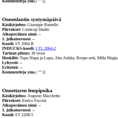
Kommentteja yms.:
""
[]
Onnenlantin syntymäpäivä
Käsikirjoitus:
Giuseppe Ramello
Piirrokset:
Comicup Studio
Alkuperäinen nimi:
--
1. julkaisuvuosi:
--
Koodi:
I/T 2064 B
INDUCKS-koodi:
I TL 2064-2
Tarinan pituus:
30 sivua
Henkilöt:
Tupu Hupu ja Lupu, Aku Ankka, Roope-setä, Milla Magia, 
Lyhyesti:
--
Erityistä:
--
Kommentteja yms.:
""
[]
Onnettaren lempipoika
Käsikirjoitus:
Augusto Macchetto
Piirrokset:
Enrico Faccini
Alkuperäinen nimi:
--
1. julkaisuvuosi:
--
Koodi:
I/T 2208-5