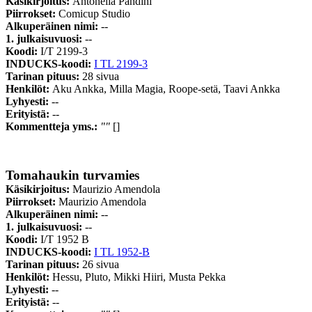
Käsikirjoitus:
Antonella Pandini
Piirrokset:
Comicup Studio
Alkuperäinen nimi:
--
1. julkaisuvuosi:
--
Koodi:
I/T 2199-3
INDUCKS-koodi:
I TL 2199-3
Tarinan pituus:
28 sivua
Henkilöt:
Aku Ankka, Milla Magia, Roope-setä, Taavi Ankka
Lyhyesti:
--
Erityistä:
--
Kommentteja yms.:
""
[]
Tomahaukin turvamies
Käsikirjoitus:
Maurizio Amendola
Piirrokset:
Maurizio Amendola
Alkuperäinen nimi:
--
1. julkaisuvuosi:
--
Koodi:
I/T 1952 B
INDUCKS-koodi:
I TL 1952-B
Tarinan pituus:
26 sivua
Henkilöt:
Hessu, Pluto, Mikki Hiiri, Musta Pekka
Lyhyesti:
--
Erityistä:
--