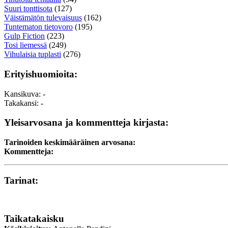
Suuri tonttisota
(127)
Väistämätön tulevaisuus
(162)
Tuntematon tietovoro
(195)
Gulp Fiction
(223)
Tosi liemessä
(249)
Vihulaisia tuplasti
(276)
Erityishuomioita:
Kansikuva: -
Takakansi: -
Yleisarvosana ja kommentteja kirjasta:
Tarinoiden keskimääräinen arvosana:
Kommentteja:
Tarinat:
Taikatakaisku