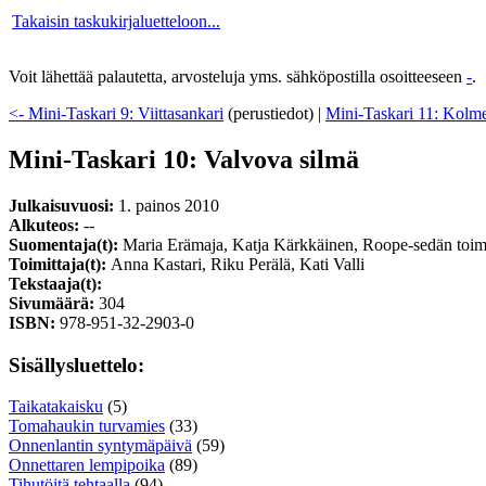
Takaisin taskukirjaluetteloon...
Voit lähettää palautetta, arvosteluja yms. sähköpostilla osoitteeseen
-
.
<- Mini-Taskari 9: Viittasankari
(perustiedot)
|
Mini-Taskari 11: Kolme 
Mini-Taskari 10: Valvova silmä
Julkaisuvuosi:
1. painos 2010
Alkuteos:
--
Suomentaja(t):
Maria Erämaja, Katja Kärkkäinen, Roope-sedän toim
Toimittaja(t):
Anna Kastari, Riku Perälä, Kati Valli
Tekstaaja(t):
Sivumäärä:
304
ISBN:
978-951-32-2903-0
Sisällysluettelo:
Taikatakaisku
(5)
Tomahaukin turvamies
(33)
Onnenlantin syntymäpäivä
(59)
Onnettaren lempipoika
(89)
Tihutöitä tehtaalla
(94)