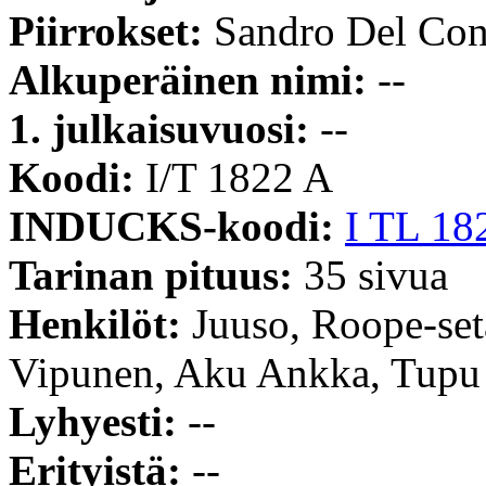
Piirrokset:
Sandro Del Con
Alkuperäinen nimi:
--
1. julkaisuvuosi:
--
Koodi:
I/T 1822 A
INDUCKS-koodi:
I TL 18
Tarinan pituus:
35 sivua
Henkilöt:
Juuso, Roope-set
Vipunen, Aku Ankka, Tupu
Lyhyesti:
--
Erityistä:
--