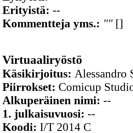
Erityistä:
--
Kommentteja yms.:
""
[]
Virtuaaliryöstö
Käsikirjoitus:
Alessandro S
Piirrokset:
Comicup Studi
Alkuperäinen nimi:
--
1. julkaisuvuosi:
--
Koodi:
I/T 2014 C