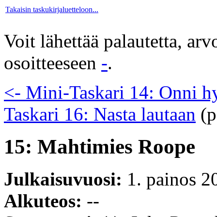
Takaisin taskukirjaluetteloon...
Voit lähettää palautetta, ar
osoitteeseen
-
.
<- Mini-Taskari 14: Onni h
Taskari 16: Nasta lautaan
(p
15: Mahtimies Roope
Julkaisuvuosi:
1. painos 2
Alkuteos:
--