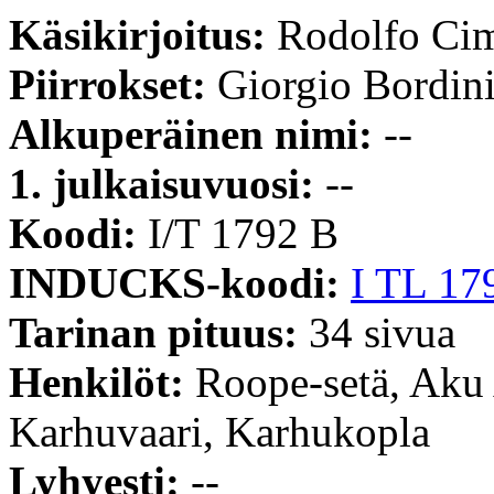
Käsikirjoitus:
Rodolfo Ci
Piirrokset:
Giorgio Bordin
Alkuperäinen nimi:
--
1. julkaisuvuosi:
--
Koodi:
I/T 1792 B
INDUCKS-koodi:
I TL 17
Tarinan pituus:
34 sivua
Henkilöt:
Roope-setä, Aku
Karhuvaari, Karhukopla
Lyhyesti:
--