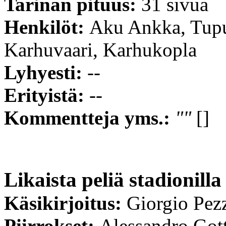
Tarinan pituus:
31 sivua
Henkilöt:
Aku Ankka, Tupu
Karhuvaari, Karhukopla
Lyhyesti:
--
Erityistä:
--
Kommentteja yms.:
""
[]
Likaista peliä stadionilla
Käsikirjoitus:
Giorgio Pez
Piirrokset:
Alessandro Got