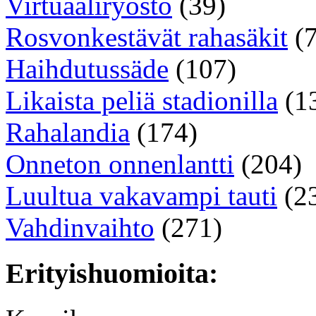
Virtuaaliryöstö
(39)
Rosvonkestävät rahasäkit
(7
Haihdutussäde
(107)
Likaista peliä stadionilla
(1
Rahalandia
(174)
Onneton onnenlantti
(204)
Luultua vakavampi tauti
(2
Vahdinvaihto
(271)
Erityishuomioita: