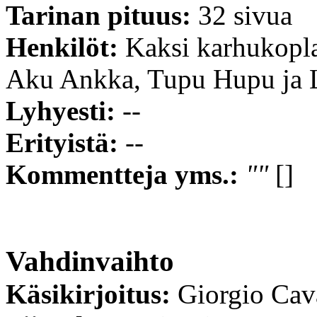
Tarinan pituus:
32 sivua
Henkilöt:
Kaksi karhukopla
Aku Ankka, Tupu Hupu ja 
Lyhyesti:
--
Erityistä:
--
Kommentteja yms.:
""
[]
Vahdinvaihto
Käsikirjoitus:
Giorgio Cav