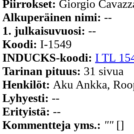
Piirrokset:
Giorgio Cavazz
Alkuperäinen nimi:
--
1. julkaisuvuosi:
--
Koodi:
I-1549
INDUCKS-koodi:
I TL 15
Tarinan pituus:
31 sivua
Henkilöt:
Aku Ankka, Roop
Lyhyesti:
--
Erityistä:
--
Kommentteja yms.:
""
[]