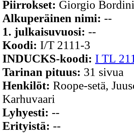
Piirrokset:
Giorgio Bordin
Alkuperäinen nimi:
--
1. julkaisuvuosi:
--
Koodi:
I/T 2111-3
INDUCKS-koodi:
I TL 21
Tarinan pituus:
31 sivua
Henkilöt:
Roope-setä, Juus
Karhuvaari
Lyhyesti:
--
Erityistä:
--