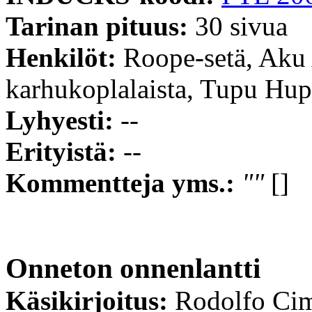
Tarinan pituus:
30 sivua
Henkilöt:
Roope-setä, Aku
karhukoplalaista, Tupu Hup
Lyhyesti:
--
Erityistä:
--
Kommentteja yms.:
""
[]
Onneton onnenlantti
Käsikirjoitus:
Rodolfo Ci