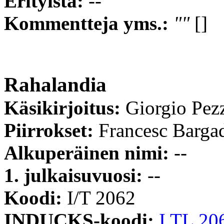
Erityistä:
--
Kommentteja yms.:
""
[]
Rahalandia
Käsikirjoitus:
Giorgio Pez
Piirrokset:
Francesc Barga
Alkuperäinen nimi:
--
1. julkaisuvuosi:
--
Koodi:
I/T 2062
INDUCKS-koodi:
I TL 20