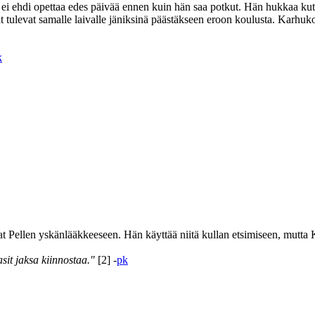
 ei ehdi opettaa edes päivää ennen kuin hän saa potkut. Hän hukkaa kuts
jat tulevat samalle laivalle jäniksinä päästäkseen eroon koulusta. Kar
k
t Pellen yskänlääkkeeseen. Hän käyttää niitä kullan etsimiseen, mutta 
sit jaksa kiinnostaa."
[2] -
pk