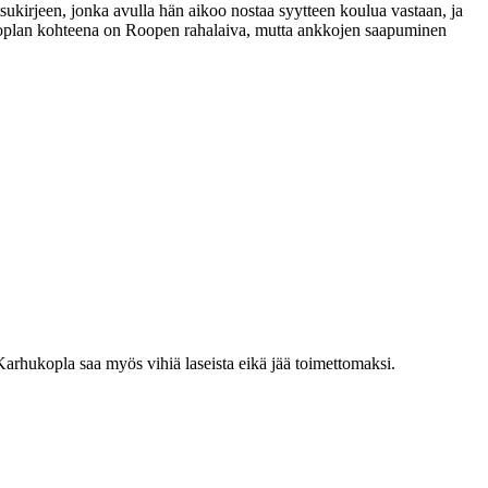
ukirjeen, jonka avulla hän aikoo nostaa syytteen koulua vastaan, ja
hukoplan kohteena on Roopen rahalaiva, mutta ankkojen saapuminen
Karhukopla saa myös vihiä laseista eikä jää toimettomaksi.