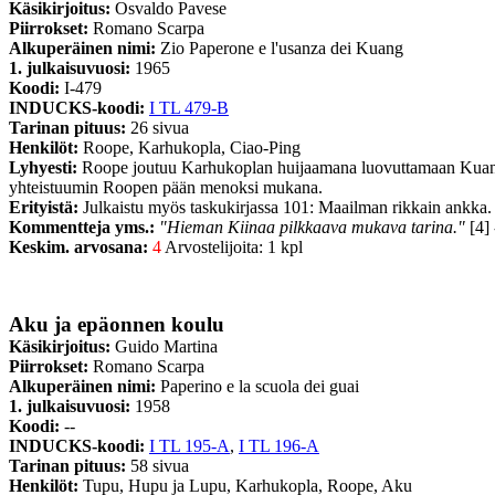
Käsikirjoitus:
Osvaldo Pavese
Piirrokset:
Romano Scarpa
Alkuperäinen nimi:
Zio Paperone e l'usanza dei Kuang
1. julkaisuvuosi:
1965
Koodi:
I-479
INDUCKS-koodi:
I TL 479-B
Tarinan pituus:
26 sivua
Henkilöt:
Roope, Karhukopla, Ciao-Ping
Lyhyesti:
Roope joutuu Karhukoplan huijaamana luovuttamaan Kuang-L
yhteistuumin Roopen pään menoksi mukana.
Erityistä:
Julkaistu myös taskukirjassa 101: Maailman rikkain ankka.
Kommentteja yms.:
"Hieman Kiinaa pilkkaava mukava tarina."
[4] 
Keskim. arvosana:
4
Arvostelijoita: 1 kpl
Aku ja epäonnen koulu
Käsikirjoitus:
Guido Martina
Piirrokset:
Romano Scarpa
Alkuperäinen nimi:
Paperino e la scuola dei guai
1. julkaisuvuosi:
1958
Koodi:
--
INDUCKS-koodi:
I TL 195-A
,
I TL 196-A
Tarinan pituus:
58 sivua
Henkilöt:
Tupu, Hupu ja Lupu, Karhukopla, Roope, Aku