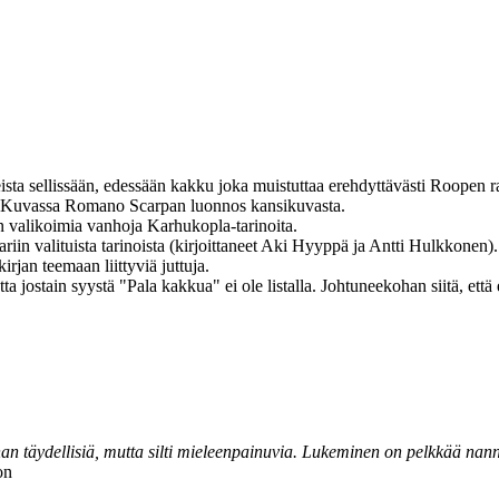
sta sellissään, edessään kakku joka muistuttaa erehdyttävästi Roopen ra
lla.Kuvassa Romano Scarpan luonnos kansikuvasta.
 valikoimia vanhoja Karhukopla-tarinoita.
ariin valituista tarinoista (kirjoittaneet Aki Hyyppä ja Antti Hulkkonen).
jan teemaan liittyviä juttuja.
tta jostain syystä "Pala kakkua" ei ole listalla. Johtuneekohan siitä, et
e ihan täydellisiä, mutta silti mieleenpainuvia. Lukeminen on pelkkää nan
on