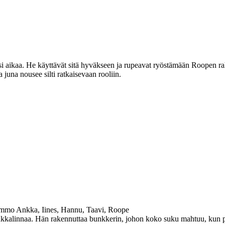
ksi aikaa. He käyttävät sitä hyväkseen ja rupeavat ryöstämään Roopen rah
a juna nousee silti ratkaisevaan rooliin.
ummo Ankka, Iines, Hannu, Taavi, Roope
kkalinnaa. Hän rakennuttaa bunkkerin, johon koko suku mahtuu, kun pi