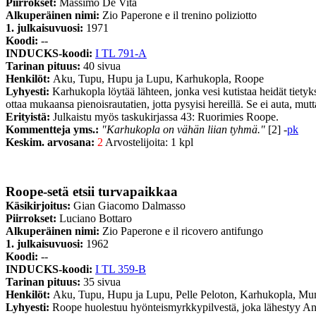
Piirrokset:
Massimo De Vita
Alkuperäinen nimi:
Zio Paperone e il trenino poliziotto
1. julkaisuvuosi:
1971
Koodi:
--
INDUCKS-koodi:
I TL 791-A
Tarinan pituus:
40 sivua
Henkilöt:
Aku, Tupu, Hupu ja Lupu, Karhukopla, Roope
Lyhyesti:
Karhukopla löytää lähteen, jonka vesi kutistaa heidät tiety
ottaa mukaansa pienoisrautatien, jotta pysyisi hereillä. Se ei auta, mutt
Erityistä:
Julkaistu myös taskukirjassa 43: Ruorimies Roope.
Kommentteja yms.:
"Karhukopla on vähän liian tyhmä."
[2] -
pk
Keskim. arvosana:
2
Arvostelijoita: 1 kpl
Roope-setä etsii turvapaikkaa
Käsikirjoitus:
Gian Giacomo Dalmasso
Piirrokset:
Luciano Bottaro
Alkuperäinen nimi:
Zio Paperone e il ricovero antifungo
1. julkaisuvuosi:
1962
Koodi:
--
INDUCKS-koodi:
I TL 359-B
Tarinan pituus:
35 sivua
Henkilöt:
Aku, Tupu, Hupu ja Lupu, Pelle Peloton, Karhukopla, M
Lyhyesti:
Roope huolestuu hyönteismyrkkypilvestä, joka lähestyy An