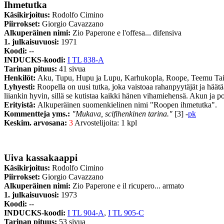
Ihmetutka
Käsikirjoitus:
Rodolfo Cimino
Piirrokset:
Giorgio Cavazzano
Alkuperäinen nimi:
Zio Paperone e l'offesa... difensiva
1. julkaisuvuosi:
1971
Koodi:
--
INDUCKS-koodi:
I TL 838-A
Tarinan pituus:
41 sivua
Henkilöt:
Aku, Tupu, Hupu ja Lupu, Karhukopla, Roope, Teemu Tai
Lyhyesti:
Roopella on uusi tutka, joka vaistoaa rahanpyytäjät ja hää
liiankin hyvin, sillä se kutistaa kaikki hänen vihamiehensä. Akun ja 
Erityistä:
Alkuperäinen suomenkielinen nimi "Roopen ihmetutka".
Kommentteja yms.:
"Mukava, scifihenkinen tarina."
[3] -
pk
Keskim. arvosana:
3
Arvostelijoita: 1 kpl
Uiva kassakaappi
Käsikirjoitus:
Rodolfo Cimino
Piirrokset:
Giorgio Cavazzano
Alkuperäinen nimi:
Zio Paperone e il ricupero... armato
1. julkaisuvuosi:
1973
Koodi:
--
INDUCKS-koodi:
I TL 904-A
,
I TL 905-C
Tarinan pituus:
53 sivua