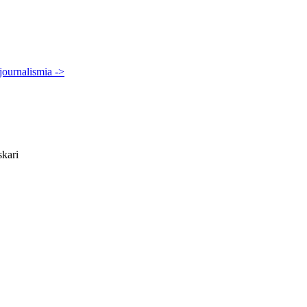
.
journalismia ->
skari