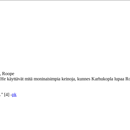
, Roope
He käyttävät mitä moninaisimpia keinoja, kunnes Karhukopla lupaa Roo
."
[4] -
pk