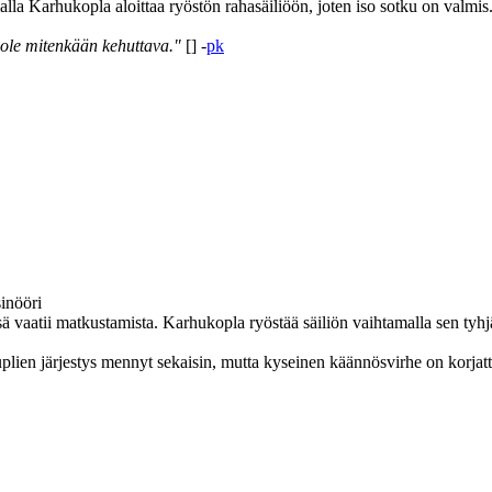
la Karhukopla aloittaa ryöstön rahasäiliöön, joten iso sotku on valmis
ole mitenkään kehuttava."
[] -
pk
inööri
 vaatii matkustamista. Karhukopla ryöstää säiliön vaihtamalla sen tyhjä
plien järjestys mennyt sekaisin, mutta kyseinen käännösvirhe on korjatt