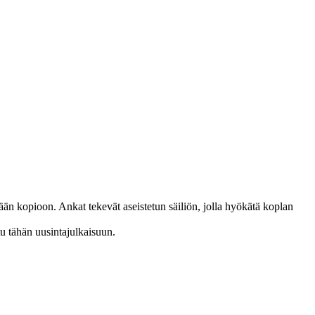
.
än kopioon. Ankat tekevät aseistetun säiliön, jolla hyökätä koplan
u tähän uusintajulkaisuun.