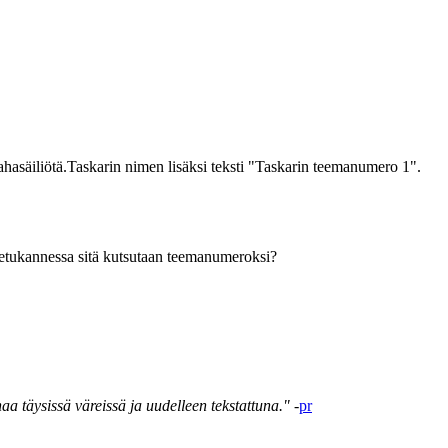
hasäiliötä.Taskarin nimen lisäksi teksti "Taskarin teemanumero 1".
tä etukannessa sitä kutsutaan teemanumeroksi?
naa täysissä väreissä ja uudelleen tekstattuna."
-
pr