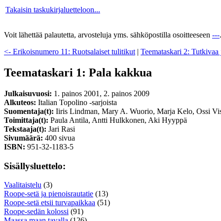
Takaisin taskukirjaluetteloon...
Voit lähettää palautetta, arvosteluja yms. sähköpostilla osoitteeseen
---
<- Erikoisnumero 11: Ruotsalaiset tulitikut
|
Teemataskari 2: Tutkivaa 
Teemataskari 1: Pala kakkua
Julkaisuvuosi:
1. painos 2001, 2. painos 2009
Alkuteos:
Italian Topolino -sarjoista
Suomentaja(t):
Iiris Lindman, Mary A. Wuorio, Marja Kelo, Ossi Vi
Toimittaja(t):
Paula Antila, Antti Hulkkonen, Aki Hyyppä
Tekstaaja(t):
Jari Rasi
Sivumäärä:
400 sivua
ISBN:
951-32-1183-5
Sisällysluettelo:
Vaalitaistelu
(3)
Roope-setä ja pienoisrautatie
(13)
Roope-setä etsii turvapaikkaa
(51)
Roope-sedän kolossi
(91)
Maassa maan tavalla
(126)