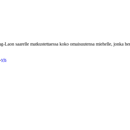
aon saarelle matkustettaessa koko omaisuutensa miehelle, jonka henge
-
vjs