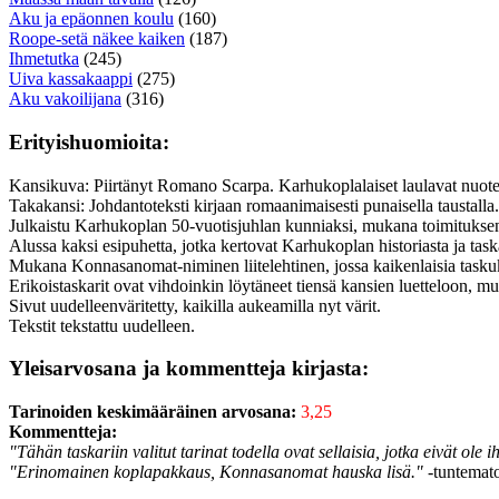
Aku ja epäonnen koulu
(160)
Roope-setä näkee kaiken
(187)
Ihmetutka
(245)
Uiva kassakaappi
(275)
Aku vakoilijana
(316)
Erityishuomioita:
Kansikuva: Piirtänyt Romano Scarpa. Karhukoplalaiset laulavat nuotei
Takakansi: Johdantoteksti kirjaan romaanimaisesti punaisella tausta
Julkaistu Karhukoplan 50-vuotisjuhlan kunniaksi, mukana toimituksen
Alussa kaksi esipuhetta, jotka kertovat Karhukoplan historiasta ja task
Mukana Konnasanomat-niminen liitelehtinen, jossa kaikenlaisia taskukir
Erikoistaskarit ovat vihdoinkin löytäneet tiensä kansien luetteloon, mu
Sivut uudelleenväritetty, kaikilla aukeamilla nyt värit.
Tekstit tekstattu uudelleen.
Yleisarvosana ja kommentteja kirjasta:
Tarinoiden keskimääräinen arvosana:
3,25
Kommentteja:
"Tähän taskariin valitut tarinat todella ovat sellaisia, jotka eivät ol
"Erinomainen koplapakkaus, Konnasanomat hauska lisä."
-tuntemat