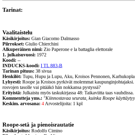
Tarinat:
Vaalitaistelu
Käsikirjoitus:
Gian Giacomo Dalmasso
Piirrokset:
Giulio Chierchini
Alkuperäinen nimi:
Zio Paperone e la battaglia elettorale
1. julkaisuvuosi:
1972
Koodi:
--
INDUCKS-koodi:
I TL 883-B
Tarinan pituus:
38 sivua
Henkilöt:
Tupu, Hupu ja Lupu, Aku, Kroisos Pennonen, Karhukopla
Lyhyesti:
Roope ja Kroisos pyrkivät molemmat kaupunginjohtajaksi. 
rosvojen tasolle vai pitääkö hän nokkansa pystyssä?
Erityistä:
Julkaistu myös taskukirjassa 48: Taikaviitta taas vauhdissa.
Kommentteja yms.:
"Kiinnostavaa seurata, kuinka Roope käyttäytyy
Keskim. arvosana:
4
Arvostelijoita: 1 kpl
Roope-setä ja pienoisrautatie
Käsikirjoitus:
Rodolfo Cimino