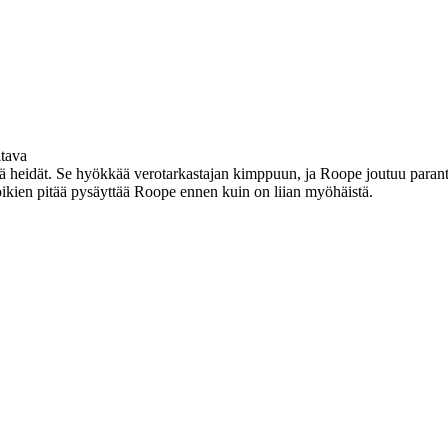
tava
tää heidät. Se hyökkää verotarkastajan kimppuun, ja Roope joutuu parant
poikien pitää pysäyttää Roope ennen kuin on liian myöhäistä.