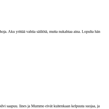
oja. Aku yrittää vahtia säiliötä, mutta nukahtaa aina. Lopulta hän
lvi saapuu. Iines ja Mummo eivät kuitenkaan kelpuuta suojaa, ja