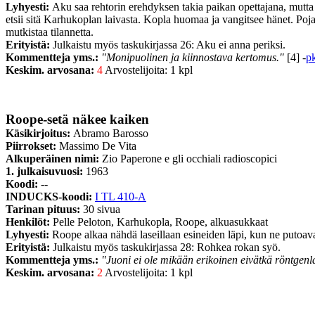
Lyhyesti:
Aku saa rehtorin erehdyksen takia paikan opettajana, mutta
etsii sitä Karhukoplan laivasta. Kopla huomaa ja vangitsee hänet. Po
mutkistaa tilannetta.
Erityistä:
Julkaistu myös taskukirjassa 26: Aku ei anna periksi.
Kommentteja yms.:
"Monipuolinen ja kiinnostava kertomus."
[4] -
p
Keskim. arvosana:
4
Arvostelijoita: 1 kpl
Roope-setä näkee kaiken
Käsikirjoitus:
Abramo Barosso
Piirrokset:
Massimo De Vita
Alkuperäinen nimi:
Zio Paperone e gli occhiali radioscopici
1. julkaisuvuosi:
1963
Koodi:
--
INDUCKS-koodi:
I TL 410-A
Tarinan pituus:
30 sivua
Henkilöt:
Pelle Peloton, Karhukopla, Roope, alkuasukkaat
Lyhyesti:
Roope alkaa nähdä laseillaan esineiden läpi, kun ne putoava
Erityistä:
Julkaistu myös taskukirjassa 28: Rohkea rokan syö.
Kommentteja yms.:
"Juoni ei ole mikään erikoinen eivätkä röntgenla
Keskim. arvosana:
2
Arvostelijoita: 1 kpl