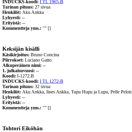
INDUCKS-koodi:
I TL 1965-B
Tarinan pituus:
27 sivua
Henkilöt:
Aku Ankka
Lyhyesti:
--
Erityistä:
--
Kommentteja yms.:
""
[]
Keksijän kisälli
Käsikirjoitus:
Bruno Concina
Piirrokset:
Luciano Gatto
Alkuperäinen nimi:
--
1. julkaisuvuosi:
--
Koodi:
I-1272.B
INDUCKS-koodi:
I TL 1272-B
Tarinan pituus:
32 sivua
Henkilöt:
Aku Ankka, Iines Ankka, Tupu Hupu ja Lupu, Pelle Peloto
Lyhyesti:
--
Erityistä:
--
Kommentteja yms.:
""
[]
Tohtori Eiköhän