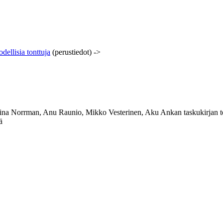
dellisia tonttuja
(perustiedot)
->
lina Norrman, Anu Raunio, Mikko Vesterinen, Aku Ankan taskukirjan t
ä