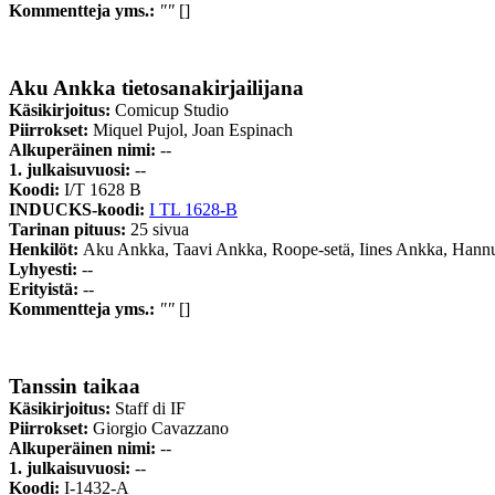
Kommentteja yms.:
""
[]
Aku Ankka tietosanakirjailijana
Käsikirjoitus:
Comicup Studio
Piirrokset:
Miquel Pujol, Joan Espinach
Alkuperäinen nimi:
--
1. julkaisuvuosi:
--
Koodi:
I/T 1628 B
INDUCKS-koodi:
I TL 1628-B
Tarinan pituus:
25 sivua
Henkilöt:
Aku Ankka, Taavi Ankka, Roope-setä, Iines Ankka, Hann
Lyhyesti:
--
Erityistä:
--
Kommentteja yms.:
""
[]
Tanssin taikaa
Käsikirjoitus:
Staff di IF
Piirrokset:
Giorgio Cavazzano
Alkuperäinen nimi:
--
1. julkaisuvuosi:
--
Koodi:
I-1432-A