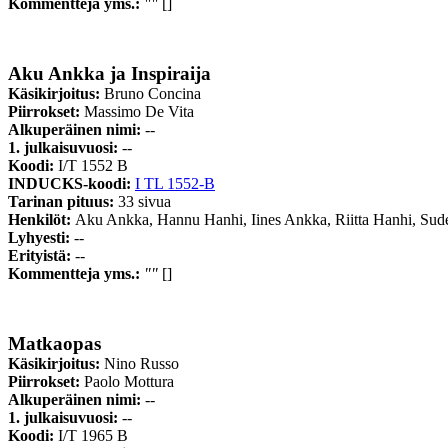
Kommentteja yms.:
""
[]
Aku Ankka ja Inspiraija
Käsikirjoitus:
Bruno Concina
Piirrokset:
Massimo De Vita
Alkuperäinen nimi:
--
1. julkaisuvuosi:
--
Koodi:
I/T 1552 B
INDUCKS-koodi:
I TL 1552-B
Tarinan pituus:
33 sivua
Henkilöt:
Aku Ankka, Hannu Hanhi, Iines Ankka, Riitta Hanhi, Sud
Lyhyesti:
--
Erityistä:
--
Kommentteja yms.:
""
[]
Matkaopas
Käsikirjoitus:
Nino Russo
Piirrokset:
Paolo Mottura
Alkuperäinen nimi:
--
1. julkaisuvuosi:
--
Koodi:
I/T 1965 B