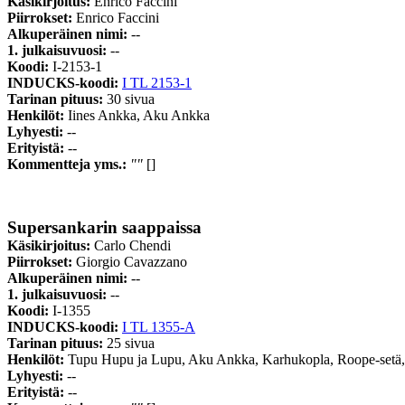
Käsikirjoitus:
Enrico Faccini
Piirrokset:
Enrico Faccini
Alkuperäinen nimi:
--
1. julkaisuvuosi:
--
Koodi:
I-2153-1
INDUCKS-koodi:
I TL 2153-1
Tarinan pituus:
30 sivua
Henkilöt:
Iines Ankka, Aku Ankka
Lyhyesti:
--
Erityistä:
--
Kommentteja yms.:
""
[]
Supersankarin saappaissa
Käsikirjoitus:
Carlo Chendi
Piirrokset:
Giorgio Cavazzano
Alkuperäinen nimi:
--
1. julkaisuvuosi:
--
Koodi:
I-1355
INDUCKS-koodi:
I TL 1355-A
Tarinan pituus:
25 sivua
Henkilöt:
Tupu Hupu ja Lupu, Aku Ankka, Karhukopla, Roope-setä,
Lyhyesti:
--
Erityistä:
--