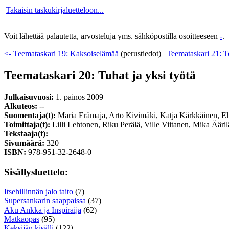
Takaisin taskukirjaluetteloon...
Voit lähettää palautetta, arvosteluja yms. sähköpostilla osoitteeseen
-
.
<- Teemataskari 19: Kaksoiselämää
(perustiedot)
|
Teemataskari 21: To
Teemataskari 20: Tuhat ja yksi työtä
Julkaisuvuosi:
1. painos 2009
Alkuteos:
--
Suomentaja(t):
Maria Erämaja, Arto Kivimäki, Katja Kärkkäinen, E
Toimittaja(t):
Lilli Lehtonen, Riku Perälä, Ville Viitanen, Mika Ääril
Tekstaaja(t):
Sivumäärä:
320
ISBN:
978-951-32-2648-0
Sisällysluettelo:
Itsehillinnän jalo taito
(7)
Supersankarin saappaissa
(37)
Aku Ankka ja Inspiraija
(62)
Matkaopas
(95)
Keksijän kisälli
(122)