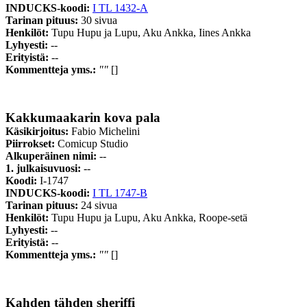
INDUCKS-koodi:
I TL 1432-A
Tarinan pituus:
30 sivua
Henkilöt:
Tupu Hupu ja Lupu, Aku Ankka, Iines Ankka
Lyhyesti:
--
Erityistä:
--
Kommentteja yms.:
""
[]
Kakkumaakarin kova pala
Käsikirjoitus:
Fabio Michelini
Piirrokset:
Comicup Studio
Alkuperäinen nimi:
--
1. julkaisuvuosi:
--
Koodi:
I-1747
INDUCKS-koodi:
I TL 1747-B
Tarinan pituus:
24 sivua
Henkilöt:
Tupu Hupu ja Lupu, Aku Ankka, Roope-setä
Lyhyesti:
--
Erityistä:
--
Kommentteja yms.:
""
[]
Kahden tähden sheriffi