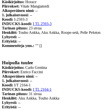
Käsikirjoitus:
Horace
Piirrokset:
Vitale Mangiatordi
Alkuperäinen nimi:
--
1. julkaisuvuosi:
--
Koodi:
I-2593-3
INDUCKS-koodi:
I TL 2593-3
Tarinan pituus:
23 sivua
Henkilöt:
Touho Ankka, Aku Ankka, Roope-setä, Pelle Peloton
Lyhyesti:
--
Erityistä:
--
Kommentteja yms.:
""
[]
Huipulla tuulee
Käsikirjoitus:
Carlo Gentina
Piirrokset:
Enrico Faccini
Alkuperäinen nimi:
--
1. julkaisuvuosi:
--
Koodi:
I/T 2164-1
INDUCKS-koodi:
I TL 2164-1
Tarinan pituus:
31 sivua
Henkilöt:
Aku Ankka, Touho Ankka
Lyhyesti:
--
Erityistä:
--