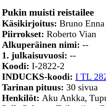
Pukin muisti reistailee
Käsikirjoitus:
Bruno Enna
Piirrokset:
Roberto Vian
Alkuperäinen nimi:
--
1. julkaisuvuosi:
--
Koodi:
I-2822-2
INDUCKS-koodi:
I TL 28
Tarinan pituus:
30 sivua
Henkilöt:
Aku Ankka, Tupu