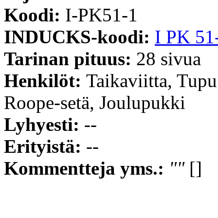
Koodi:
I-PK51-1
INDUCKS-koodi:
I PK 51
Tarinan pituus:
28 sivua
Henkilöt:
Taikaviitta, Tup
Roope-setä, Joulupukki
Lyhyesti:
--
Erityistä:
--
Kommentteja yms.:
""
[]