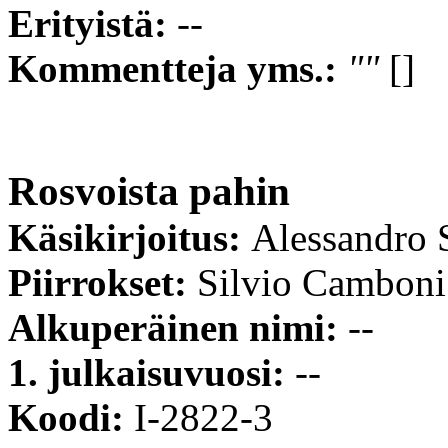
Erityistä:
--
Kommentteja yms.:
""
[]
Rosvoista pahin
Käsikirjoitus:
Alessandro S
Piirrokset:
Silvio Camboni
Alkuperäinen nimi:
--
1. julkaisuvuosi:
--
Koodi:
I-2822-3