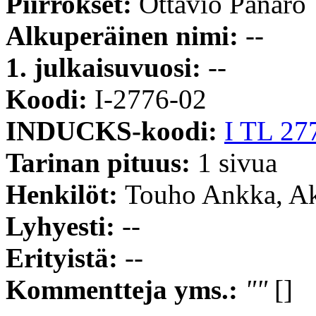
Piirrokset:
Ottavio Panaro
Alkuperäinen nimi:
--
1. julkaisuvuosi:
--
Koodi:
I-2776-02
INDUCKS-koodi:
I TL 27
Tarinan pituus:
1 sivua
Henkilöt:
Touho Ankka, A
Lyhyesti:
--
Erityistä:
--
Kommentteja yms.:
""
[]