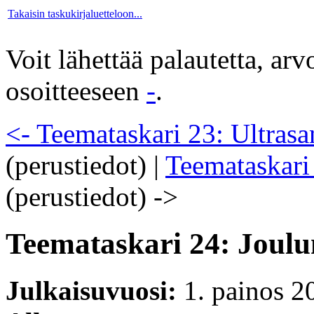
Takaisin taskukirjaluetteloon...
Voit lähettää palautetta, ar
osoitteeseen
-
.
<- Teemataskari 23: Ultrasa
(perustiedot)
|
Teemataskari
(perustiedot)
->
Teemataskari 24: Joulu
Julkaisuvuosi:
1. painos 2