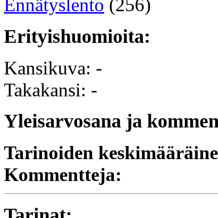
Ennätyslento
(256)
Erityishuomioita:
Kansikuva: -
Takakansi: -
Yleisarvosana ja komment
Tarinoiden keskimääräine
Kommentteja:
Tarinat: