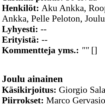
Henkilöt:
Aku Ankka, Roop
Ankka, Pelle Peloton, Joul
Lyhyesti:
--
Erityistä:
--
Kommentteja yms.:
""
[]
Joulu ainainen
Käsikirjoitus:
Giorgio Sala
Piirrokset:
Marco Gervasi