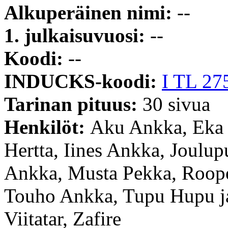
Alkuperäinen nimi:
--
1. julkaisuvuosi:
--
Koodi:
--
INDUCKS-koodi:
I TL 27
Tarinan pituus:
30 sivua
Henkilöt:
Aku Ankka, Eka 
Hertta, Iines Ankka, Joul
Ankka, Musta Pekka, Roope-
Touho Ankka, Tupu Hupu ja
Viitatar, Zafire