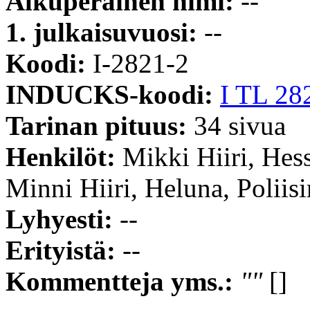
Alkuperäinen nimi:
--
1. julkaisuvuosi:
--
Koodi:
I-2821-2
INDUCKS-koodi:
I TL 28
Tarinan pituus:
34 sivua
Henkilöt:
Mikki Hiiri, Hes
Minni Hiiri, Heluna, Poliis
Lyhyesti:
--
Erityistä:
--
Kommentteja yms.:
""
[]