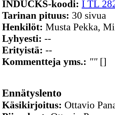
INDUCKS-koodi:
I TL 28
Tarinan pituus:
30 sivua
Henkilöt:
Musta Pekka, Mik
Lyhyesti:
--
Erityistä:
--
Kommentteja yms.:
""
[]
Ennätyslento
Käsikirjoitus:
Ottavio Pan