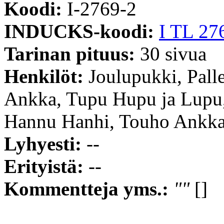
Koodi:
I-2769-2
INDUCKS-koodi:
I TL 27
Tarinan pituus:
30 sivua
Henkilöt:
Joulupukki, Pall
Ankka, Tupu Hupu ja Lupu,
Hannu Hanhi, Touho Ankk
Lyhyesti:
--
Erityistä:
--
Kommentteja yms.:
""
[]