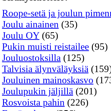
Roope-setä ja joulun pimen
Joulu ainainen
(35)
Joulu OY
(65)
Pukin muisti reistailee
(95)
Jouluostoksilla
(125)
Talvisia älynväläyksiä
(159
Jouluinen mainoskasvo
(17
Joulupukin jäljillä
(201)
Rosvoista pahin
(226)