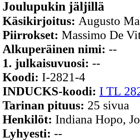
Joulupukin jäljillä
Käsikirjoitus:
Augusto Ma
Piirrokset:
Massimo De Vi
Alkuperäinen nimi:
--
1. julkaisuvuosi:
--
Koodi:
I-2821-4
INDUCKS-koodi:
I TL 28
Tarinan pituus:
25 sivua
Henkilöt:
Indiana Hopo, J
Lyhyesti:
--