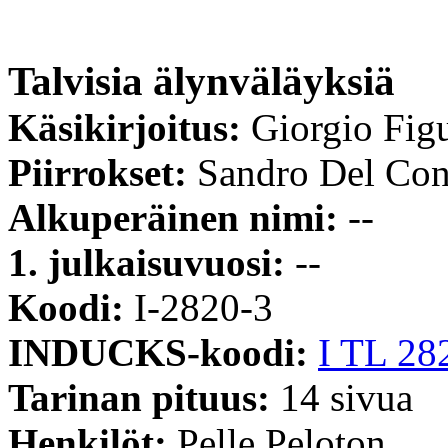
Talvisia älynväläyksiä
Käsikirjoitus:
Giorgio Fig
Piirrokset:
Sandro Del Con
Alkuperäinen nimi:
--
1. julkaisuvuosi:
--
Koodi:
I-2820-3
INDUCKS-koodi:
I TL 28
Tarinan pituus:
14 sivua
Henkilöt:
Pelle Peloton