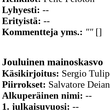
Lyhyesti:
--
Erityistä:
--
Kommentteja yms.:
""
[]
Jouluinen mainoskasvo
Käsikirjoitus:
Sergio Tuli
Piirrokset:
Salvatore Deia
Alkuperäinen nimi:
--
1. julkaisuvuosi:
--