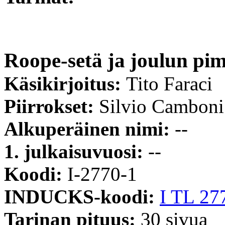
Roope-setä ja joulun pi
Käsikirjoitus:
Tito Faraci
Piirrokset:
Silvio Camboni
Alkuperäinen nimi:
--
1. julkaisuvuosi:
--
Koodi:
I-2770-1
INDUCKS-koodi:
I TL 27
Tarinan pituus:
30 sivua