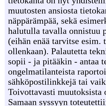
tietokanta on nyt yhdiste
muutosten ansiosta tietok
näppärämpää, sekä esimerk
halutulla tavalla onnistuu
(eihän enää tarvitse esim. 
ollenkaan). Palautetta tek
sopii - ja pitääkin - antaa t
ongelmatilanteista raporto
sähköpostilinkkejä tai vaik
Toivottavasti muutoksista 
Samaan syssyyn toteutettii