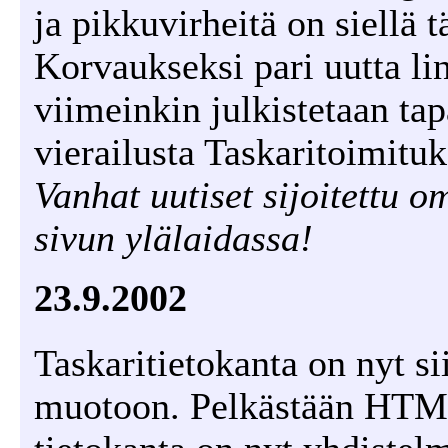
ja pikkuvirheitä on siellä t
Korvaukseksi pari uutta li
viimeinkin julkistetaan t
vierailusta Taskaritoimitu
Vanhat uutiset sijoitettu o
sivun ylälaidassa!
23.9.2002
Taskaritietokanta on nyt si
muotoon. Pelkästään HTML