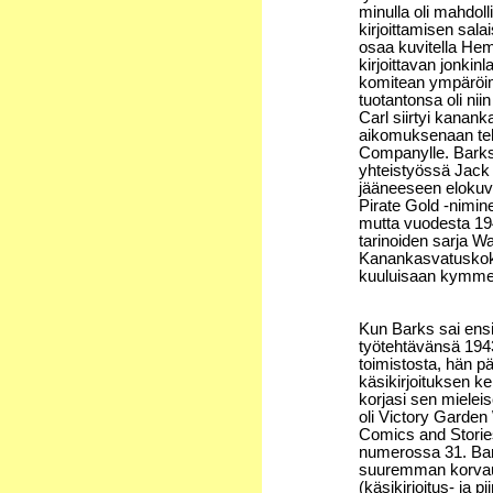
minulla oli mahdoll
kirjoittamisen salai
osaa kuvitella Hem
kirjoittavan jonki
komitean ympäröimä
tuotantonsa oli nii
Carl siirtyi kanank
aikomuksenaan teh
Companylle. Barksin
yhteistyössä Jack
jääneeseen elokuv
Pirate Gold -nimin
mutta vuodesta 19
tarinoiden sarja W
Kanankasvatuskokem
kuuluisaan kymme
Kun Barks sai en
työtehtävänsä 194
toimistosta, hän päi
käsikirjoituksen ke
korjasi sen mielei
oli Victory Garden
Comics and Storie
numerossa 31. Bark
suuremman korvau
(käsikirjoitus- ja pi