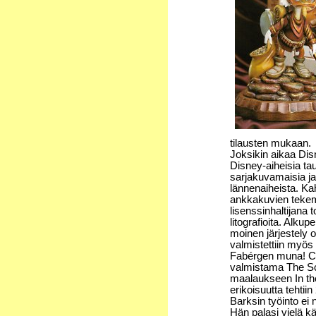
tilausten mukaan.
Joksikin aikaa Di
Disney-aiheisia tau
sarjakuvamaisia ja
lännenaiheista. K
ankkakuvien tekemis
lisenssinhaltijana
litografioita. Alkupe
moinen järjestely o
valmistettiin myös 
Fabérgen muna! Ca
valmistama The S
maalaukseen In the
erikoisuutta tehtiin
Barksin työinto ei 
Hän palasi vielä kä