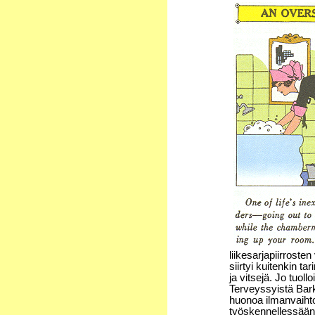
liikesarjapiirroste
siirtyi kuitenkin ta
ja vitsejä. Jo tuol
Terveyssyistä Bark
huonoa ilmanvaihto
työskennellessään 