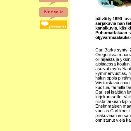
päivätty 1990-lu
sarjakuvia hän tek
kansikuvia, käsiki
Puhumattakaan sad
öljyvärimaalauksis
Carl Barks syntyi 2
Oregonissa maanvil
oli hiljaista ja yks
aloittaessa koulun
asuivat myös Santa
kymmenvuotias, mi
halun oppia piirtä
Viisitoistavuotiaan
kuoltua, farmilla ta
Carl sai isältään l
kirjekursseille. Vai
niistä tärkeän kipin
Ensimmäisen maailm
vuotias Carl koett
pilakuviaan eri san
onnistunut vielä k