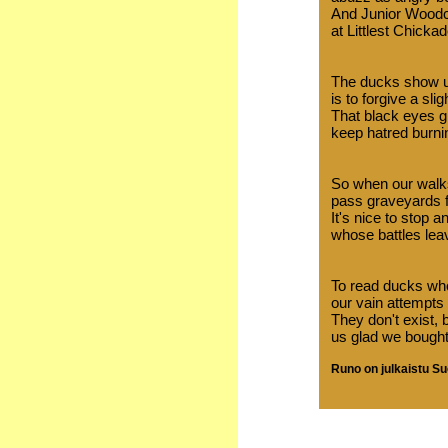
And Junior Woodc
at Littlest Chicka
The ducks show us 
is to forgive a slig
That black eyes g
keep hatred burnin
So when our walk
pass graveyards f
It's nice to stop 
whose battles lea
To read ducks wh
our vain attempts 
They don't exist,
us glad we bought 
Runo on julkaistu 