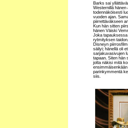
Barks sai yllättävä
Westernillä hänen
todennäköisesti luo
vuoden ajan. Samai
piirrettäväkseen a
Kun hän sitten pii
hänen Väiski Vemme
Joka tapauksessa 
rytmityksen taidon,
Disneyn piirrosfilm
säilyi; hänellä oli 
sarjakuvasivujen l
tapaan. Siten hän 
jotta näkisi mitä k
ensimmäisenkään vi
parinkymmentä ker
siis.