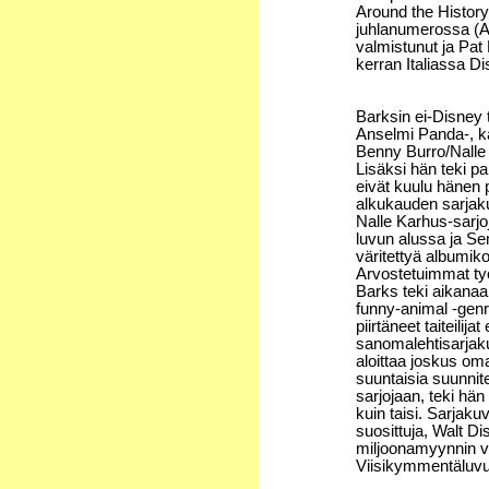
Around the History
juhlanumerossa (
valmistunut ja Pat B
kerran Italiassa D
Barksin ei-Disney 
Anselmi Panda-, k
Benny Burro/Nalle 
Lisäksi hän teki pa
eivät kuulu hänen
alkukauden sarjaku
Nalle Karhus-sarjo
luvun alussa ja Sem
väritettyä albumiko
Arvostetuimmat työ
Barks teki aikanaa
funny-animal -genre
piirtäneet taiteilij
sanomalehtisarjaku
aloittaa joskus oma
suuntaisia suunnit
sarjojaan, teki hä
kuin taisi. Sarjaku
suosittuja, Walt D
miljoonamyynnin vo
Viisikymmentäluvull