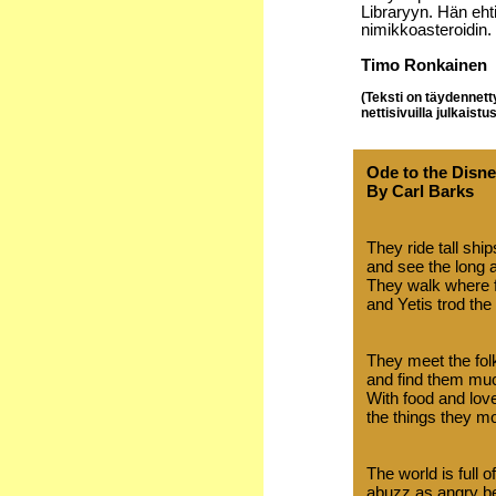
Libraryyn. Hän ehti
nimikkoasteroidin.
Timo Ronkainen
(Teksti on täydennet
nettisivuilla julkaist
Ode to the Disn
By Carl Barks
They ride tall ship
and see the long 
They walk where f
and Yetis trod the
They meet the folk
and find them muc
With food and lov
the things they m
The world is full o
abuzz as angry b