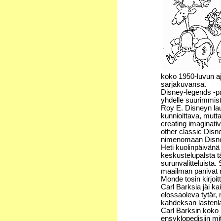
koko 1950-luvun a
sarjakuvansa.
Disney-legends -p
yhdelle suurimmist
Roy E. Disneyn lau
kunnioittava, mutt
creating imaginati
other classic Disne
nimenomaan Disne
Heti kuolinpäivänä
keskustelupalsta t
surunvalitteluista
maailman panivat 
Monde tosin kirjoi
Carl Barksia jäi kai
elossaoleva tytär, 
kahdeksan lastenla
Carl Barksin koko 
ensyklopedisiin mit