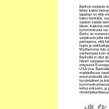
Barksin tuotanto on s
lähes kaikki tarina
tapahan on että yh
kaksi henkilöä, u
saatoin saada tarin
idean. Kaikista noin
kymmenkunta sai a
Barks on monessa 
sarjakuvia joita oli
parhaansa, että lu
hupia ja seikkailuj
Myöhemmin hän oli 
vanhempaa kuin oli 
Barksilla ei ollut 
hänen sarjojaan kää
erityisesti Euroo
USA:ssa. Barksilla 
mahdollisuus nautt
ensimmäisellä ulk
hyväntulinen ja ik
kymmenkunnassa E
kehui erikseen, ja 
nimikirjoitustilaisu