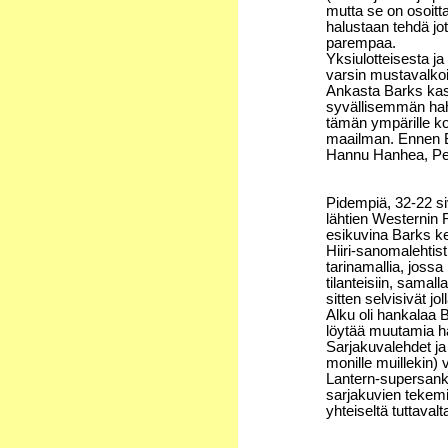
mutta se on osoit
halustaan tehdä jo
parempaa.
Yksiulotteisesta ja
varsin mustavalko
Ankasta Barks kas
syvällisemmän hah
tämän ympärille k
maailman. Ennen Ba
Hannu Hanhea, Pell
Pidempiä, 32-22 si
lähtien Westernin 
esikuvina Barks ke
Hiiri-sanomalehtist
tarinamallia, jossa
tilanteisiin, samal
sitten selvisivät jo
Alku oli hankalaa B
löytää muutamia ha
Sarjakuvalehdet ja 
monille muillekin) v
Lantern-supersanka
sarjakuvien tekemi
yhteiseltä tuttavalt