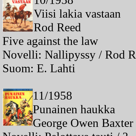
Viisi lakia vastaan
Rod Reed
Five against the law
Novelli: Nallipyssy / Rod 
Suom: E. Lahti
11/1958
Punainen haukka
George Owen Baxter