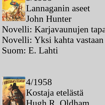
Lannaganin aseet
John Hunter
Novelli: Karjavaunujen tap
Novelli: Yksi kahta vastaan 
Suom: E. Lahti
4/1958
Kostaja etelästä
Hugh R. Oldham