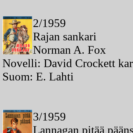
2/1959
Rajan sankari
Norman A. Fox
Novelli: David Crockett ka
Suom: E. Lahti
3/1959
Lannagan pitää pään