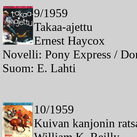
9/1959
Takaa-ajettu
Ernest Haycox
Novelli: Pony Express / Do
Suom: E. Lahti
10/1959
Kuivan kanjonin ratsa
William K. Reilly