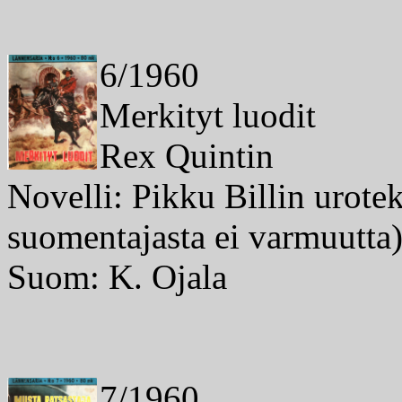
6/1960
Merkityt luodit
Rex Quintin
Novelli: Pikku Billin urote
suomentajasta ei varmuutta
Suom: K. Ojala
7/1960