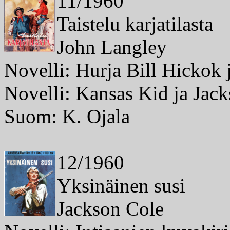
11/1960
Taistelu karjatilasta
John Langley
Novelli: Hurja Bill Hickok 
Novelli: Kansas Kid ja Jack
Suom: K. Ojala
12/1960
Yksinäinen susi
Jackson Cole