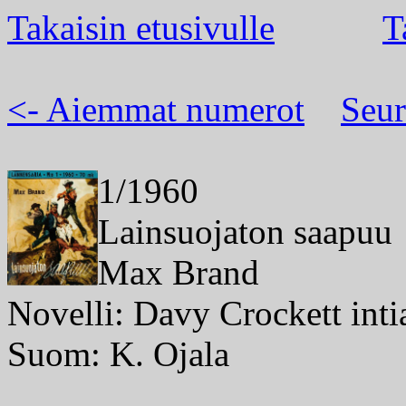
Takaisin etusivulle
T
<- Aiemmat numerot
Seur
1/1960
Lainsuojaton saapuu
Max Brand
Novelli: Davy Crockett inti
Suom: K. Ojala