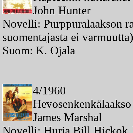
John Hunter
Novelli: Purppuralaakson ra
suomentajasta ei varmuutta
Suom: K. Ojala
4/1960
Hevosenkenkälaakso
James Marshal
Novelli: Hurja Bill Hickok J