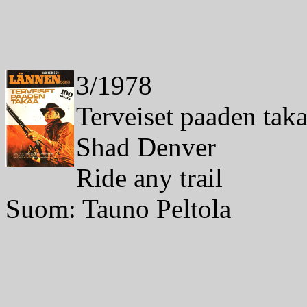
3/1978
Terveiset paaden tak
Shad Denver
Ride any trail
Suom: Tauno Peltola