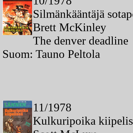
10/1978
Silmänkääntäjä sotap
Brett McKinley
The denver deadline
Suom: Tauno Peltola
11/1978
Kulkuripoika kiipelis