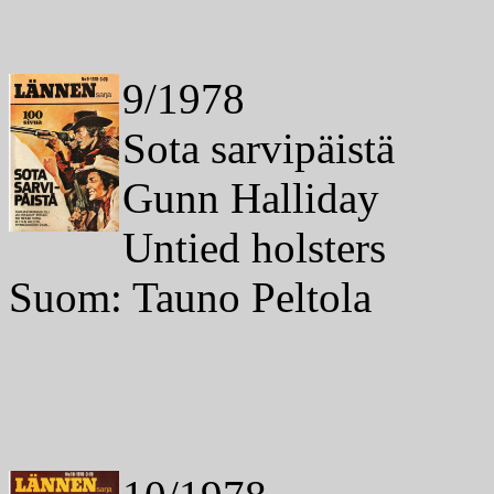
9/1978
Sota sarvipäistä
Gunn Halliday
Untied holsters
Suom: Tauno Peltola