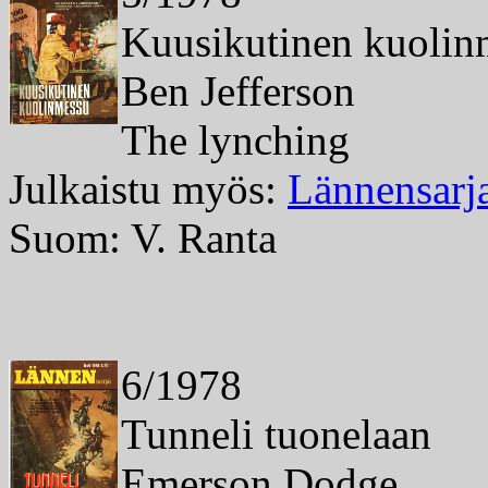
Kuusikutinen kuolin
Ben Jefferson
The lynching
Julkaistu myös:
Lännensarj
Suom: V. Ranta
6/1978
Tunneli tuonelaan
Emerson Dodge