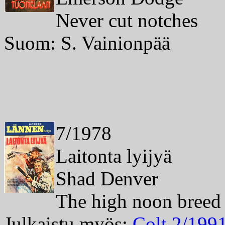
Never cut notches
Suom: S. Vainionpää
7/1978
Laitonta lyijyä
Shad Denver
The high noon breed
Julkaistu myös:
Colt 2/199