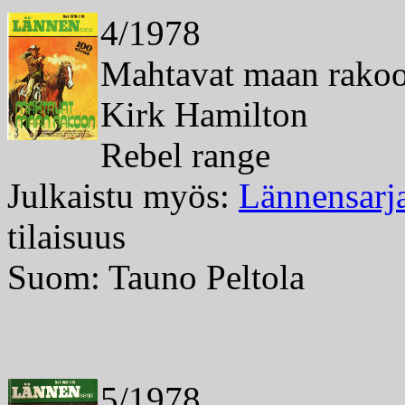
4/1978
Mahtavat maan rako
Kirk Hamilton
Rebel range
Julkaistu myös:
Lännensarj
tilaisuus
Suom: Tauno Peltola
5/1978