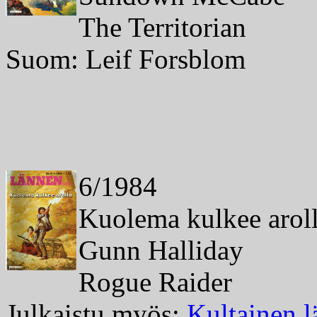
The Territorian
Suom: Leif Forsblom
6/1984
Kuolema kulkee arol
Gunn Halliday
Rogue Raider
Julkaistu myös:
Kultainen l