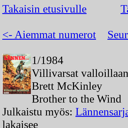
Takaisin etusivulle
T
<- Aiemmat numerot
Seur
1/1984
Villivarsat valloillaa
Brett McKinley
Brother to the Wind
Julkaistu myös:
Lännensarj
lakaisee