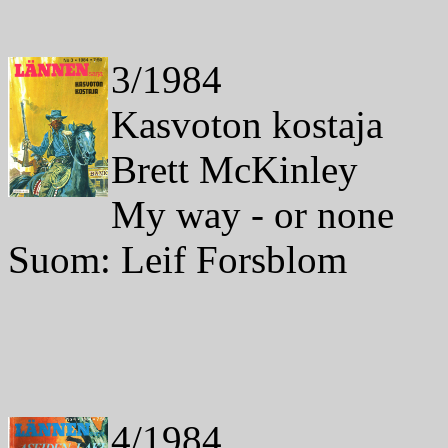
3/1984
Kasvoton kostaja
Brett McKinley
My way - or none
Suom: Leif Forsblom
4/1984