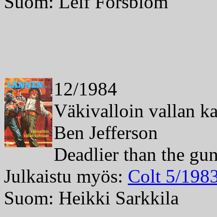
Suom: Leif Forsblom
12/1984
Väkivalloin vallan k
Ben Jefferson
Deadlier than the gu
Julkaistu myös:
Colt 5/198
Suom: Heikki Sarkkila