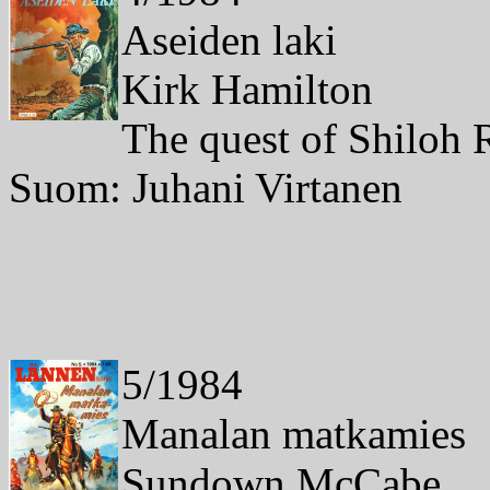
Aseiden laki
Kirk Hamilton
The quest of Shiloh 
Suom: Juhani Virtanen
5/1984
Manalan matkamies
Sundown McCabe