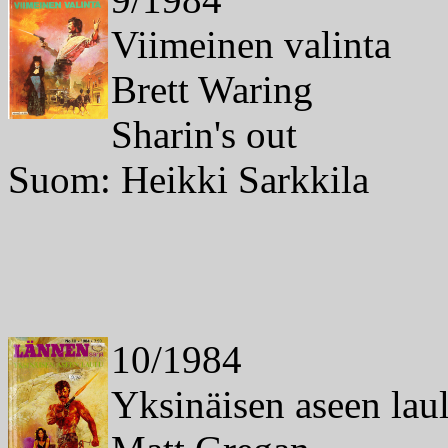
Viimeinen valinta
Brett Waring
Sharin's out
Suom: Heikki Sarkkila
10/1984
Yksinäisen aseen lau