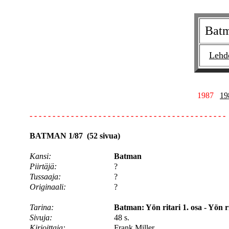
Bat
Lehd
1987
19
- - - - - - - - - - - - - - - - - - - - - - - - - - - - - - - - - - - - - - - - - - -
BATMAN 1/87 (52 sivua)
Kansi:
Batman
Piirtäjä:
?
Tussaaja:
?
Originaali:
?
Tarina:
Batman: Yön ritari 1. osa - Yön r
Sivuja:
48 s.
Kirjoittaja:
Frank Miller