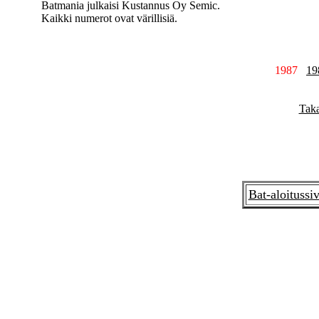
Batmania julkaisi Kustannus Oy Semic.
Kaikki numerot ovat värillisiä.
1987
19
Taka
Bat-aloitussi