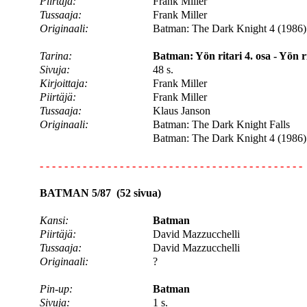
Piirtäjä:
Frank Miller
Tussaaja:
Frank Miller
Originaali:
Batman: The Dark Knight 4 (1986)
Tarina:
Batman: Yön ritari 4. osa - Yön r
Sivuja:
48 s.
Kirjoittaja:
Frank Miller
Piirtäjä:
Frank Miller
Tussaaja:
Klaus Janson
Originaali:
Batman: The Dark Knight Falls
Batman: The Dark Knight 4 (1986)
- - - - - - - - - - - - - - - - - - - - - - - - - - - - - - - - - - - - - - - - - - -
BATMAN 5/87 (52 sivua)
Kansi:
Batman
Piirtäjä:
David Mazzucchelli
Tussaaja:
David Mazzucchelli
Originaali:
?
Pin-up:
Batman
Sivuja:
1 s.