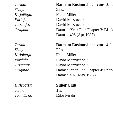
Tarina:
Batman: Ensimmäinen vuosi 3. l
Sivuja:
22 s.
Kirjoittaja:
Frank Miller
Piirtäjä:
David Mazzucchelli
Tussaaja:
David Mazzucchelli
Originaali:
Batman: Year One Chapter 3: Bla
Batman 406 (Apr 1987)
Tarina:
Batman: Ensimmäinen vuosi 4. lu
Sivuja:
22 s.
Kirjoittaja:
Frank Miller
Piirtäjä:
David Mazzucchelli
Tussaaja:
David Mazzucchelli
Originaali:
Batman: Year One Chapter 4: Frien
Batman 407 (May 1987)
Kirjepalsta:
Super Club
Sivuja:
1 s.
Toimittaja:
Riku Perälä
- - - - - - - - - - - - - - - - - - - - - - - - - - - - - - - - - - - - - - - - - - -