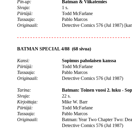
Pin-up:
Batman & Viikatemies
Sivuja:
1 s.
Piirtäjä:
Todd McFarlane
Tussaaja:
Pablo Marcos
Originaali:
Detective Comics 576 (Jul 1987) [kan
- - - - - - - - - - - - - - - - - - - - - - - - - - - - - - - - - - - - - - - - - - -
BATMAN SPECIAL 4/88 (68 sivua)
Kansi:
Sopimus paholaisen kanssa
Piirtäjä:
Todd McFarlane
Tussaaja:
Pablo Marcos
Originaali:
Detective Comics 576 (Jul 1987)
Tarina:
Batman: Toinen vuosi 2. luku - So
Sivuja:
22 s.
Kirjoittaja:
Mike W. Barr
Piirtäjä:
Todd McFarlane
Tussaaja:
Pablo Marcos
Originaali:
Batman: Year Two Chapter Two: Deal
Detective Comics 576 (Jul 1987)