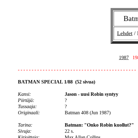
Bat
Lehdet
/ 
1987
19
- - - - - - - - - - - - - - - - - - - - - - - - - - - - - - - - - - - - - - - - - - -
BATMAN SPECIAL 1/88 (52 sivua)
Kansi:
Jason - uusi Robin syntyy
Piirtäjä:
?
Tussaaja:
?
Originaali:
Batman 408 (Jun 1987)
Tarina:
Batman: "Onko Robin kuollut?"
Sivuja:
22 s.
Kirjoittaja:
Max Allan Collins