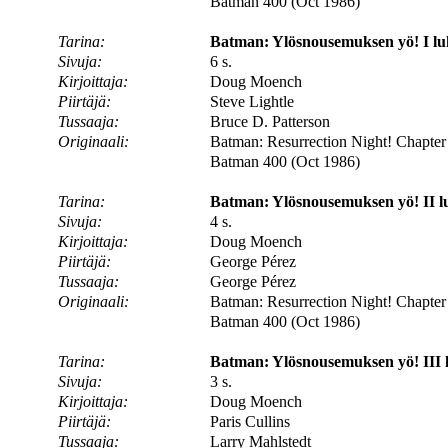
Batman 400 (Oct 1986)
Tarina:
Batman: Ylösnousemuksen yö! I lu
Sivuja:
6 s.
Kirjoittaja:
Doug Moench
Piirtäjä:
Steve Lightle
Tussaaja:
Bruce D. Patterson
Originaali:
Batman: Resurrection Night! Chapter
Batman 400 (Oct 1986)
Tarina:
Batman: Ylösnousemuksen yö! II l
Sivuja:
4 s.
Kirjoittaja:
Doug Moench
Piirtäjä:
George Pérez
Tussaaja:
George Pérez
Originaali:
Batman: Resurrection Night! Chapter
Batman 400 (Oct 1986)
Tarina:
Batman: Ylösnousemuksen yö! III l
Sivuja:
3 s.
Kirjoittaja:
Doug Moench
Piirtäjä:
Paris Cullins
Tussaaja:
Larry Mahlstedt