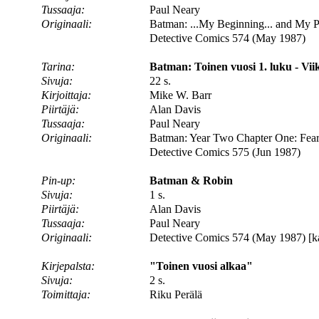
Tussaaja:
Paul Neary
Originaali:
Batman: ...My Beginning... and My P
Detective Comics 574 (May 1987)
Tarina:
Batman: Toinen vuosi 1. luku - Vii
Sivuja:
22 s.
Kirjoittaja:
Mike W. Barr
Piirtäjä:
Alan Davis
Tussaaja:
Paul Neary
Originaali:
Batman: Year Two Chapter One: Fear
Detective Comics 575 (Jun 1987)
Pin-up:
Batman & Robin
Sivuja:
1 s.
Piirtäjä:
Alan Davis
Tussaaja:
Paul Neary
Originaali:
Detective Comics 574 (May 1987) [k
Kirjepalsta:
"Toinen vuosi alkaa"
Sivuja:
2 s.
Toimittaja:
Riku Perälä