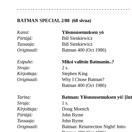
- - - - - - - - - - - - - - - - - - - - - - - - - - - - - - - - - - - - - - - - - - -
BATMAN SPECIAL 2/88 (68 sivua)
Kansi:
Ylösnousemuksen yö
Piirtäjä:
Bill Sienkiewicz
Tussaaja:
Bill Sienkiewicz
Originaali:
Batman 400 (Oct 1986)
Esipuhe:
Miksi valitsin Batmanin..?
Sivuja:
2 s.
Kirjoittaja:
Stephen King
Originaali:
Why I Chose Batman?
Batman 400 (Oct 1986)
Tarina:
Batman: Ylösnousemuksen yö! [Int
Sivuja:
1 s.
Kirjoittaja:
Doug Moench
Piirtäjä:
John Byrne
Tussaaja:
John Byrne
Originaali:
Batman: Resurrection Night! Intro