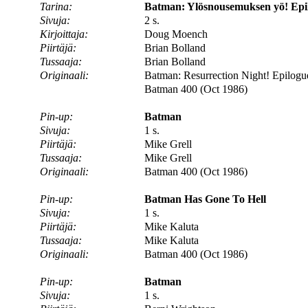
Tarina:
Batman: Ylösnousemuksen yö! Epil
Sivuja:
2 s.
Kirjoittaja:
Doug Moench
Piirtäjä:
Brian Bolland
Tussaaja:
Brian Bolland
Originaali:
Batman: Resurrection Night! Epilogue
Batman 400 (Oct 1986)
Pin-up:
Batman
Sivuja:
1 s.
Piirtäjä:
Mike Grell
Tussaaja:
Mike Grell
Originaali:
Batman 400 (Oct 1986)
Pin-up:
Batman Has Gone To Hell
Sivuja:
1 s.
Piirtäjä:
Mike Kaluta
Tussaaja:
Mike Kaluta
Originaali:
Batman 400 (Oct 1986)
Pin-up:
Batman
Sivuja:
1 s.