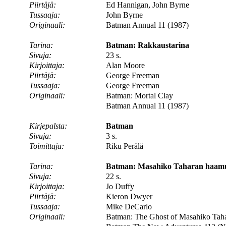
Piirtäjä:
Ed Hannigan, John Byrne
Tussaaja:
John Byrne
Originaali:
Batman Annual 11 (1987)
Tarina:
Batman: Rakkaustarina
Sivuja:
23 s.
Kirjoittaja:
Alan Moore
Piirtäjä:
George Freeman
Tussaaja:
George Freeman
Originaali:
Batman: Mortal Clay
Batman Annual 11 (1987)
Kirjepalsta:
Batman
Sivuja:
3 s.
Toimittaja:
Riku Perälä
Tarina:
Batman: Masahiko Taharan haam
Sivuja:
22 s.
Kirjoittaja:
Jo Duffy
Piirtäjä:
Kieron Dwyer
Tussaaja:
Mike DeCarlo
Originaali:
Batman: The Ghost of Masahiko Tah