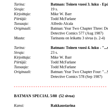
Tarina:
Batman: Toinen vuosi 3. luku - Epä
Sivuja:
19 s.
Kirjoittaja:
Mike W. Barr
Piirtäjä:
Todd McFarlane
Tussaaja:
Alfredo Alcala
Originaali:
Batman: Year Two Chapter Three: De
Detective Comics 577 (Aug 1987)
Muuta:
Tarinasta on leikattu 3 sivua (s. 2-4)
Tarina:
Batman: Toinen vuosi 4. luku - "...
Sivuja:
23 s.
Kirjoittaja:
Mike W. Barr
Piirtäjä:
Todd McFarlane
Tussaaja:
Todd McFarlane
Originaali:
Batman: Year Two Chapter Four: "...S
Detective Comics 578 (Sep 1987)
- - - - - - - - - - - - - - - - - - - - - - - - - - - - - - - - - - - - - - - - - - -
BATMAN SPECIAL 5/88 (52 sivua)
Kansi:
Rakkaustarina