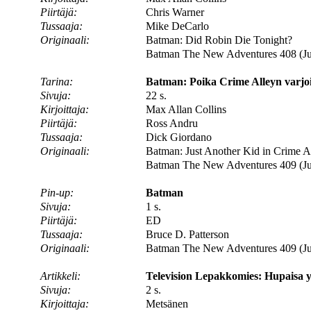
Piirtäjä:
Chris Warner
Tussaaja:
Mike DeCarlo
Originaali:
Batman: Did Robin Die Tonight?
Batman The New Adventures 408 (Ju
Tarina:
Batman: Poika Crime Alleyn varjois
Sivuja:
22 s.
Kirjoittaja:
Max Allan Collins
Piirtäjä:
Ross Andru
Tussaaja:
Dick Giordano
Originaali:
Batman: Just Another Kid in Crime A
Batman The New Adventures 409 (Ju
Pin-up:
Batman
Sivuja:
1 s.
Piirtäjä:
ED
Tussaaja:
Bruce D. Patterson
Originaali:
Batman The New Adventures 409 (Jul
Artikkeli:
Television Lepakkomies: Hupaisa y
Sivuja:
2 s.
Kirjoittaja:
Metsänen