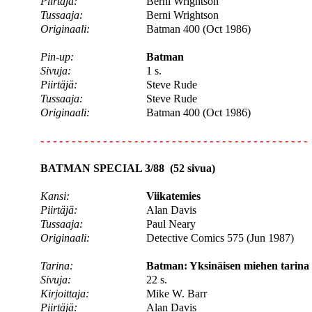
Piirtäjä:
Berni Wrightson
Tussaaja:
Berni Wrightson
Originaali:
Batman 400 (Oct 1986)
Pin-up:
Batman
Sivuja:
1 s.
Piirtäjä:
Steve Rude
Tussaaja:
Steve Rude
Originaali:
Batman 400 (Oct 1986)
- - - - - - - - - - - - - - - - - - - - - - - - - - - - - - - - - - - - - - - - - - -
BATMAN SPECIAL 3/88 (52 sivua)
Kansi:
Viikatemies
Piirtäjä:
Alan Davis
Tussaaja:
Paul Neary
Originaali:
Detective Comics 575 (Jun 1987)
Tarina:
Batman: Yksinäisen miehen tarina
Sivuja:
22 s.
Kirjoittaja:
Mike W. Barr
Piirtäjä:
Alan Davis