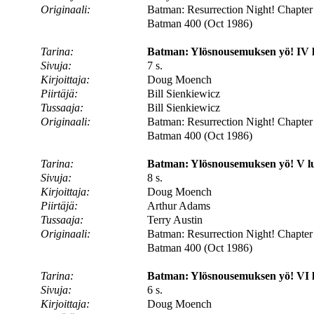
Originaali:
Batman: Resurrection Night! Chapter I
Batman 400 (Oct 1986)
Tarina:
Batman: Ylösnousemuksen yö! IV l
Sivuja:
7 s.
Kirjoittaja:
Doug Moench
Piirtäjä:
Bill Sienkiewicz
Tussaaja:
Bill Sienkiewicz
Originaali:
Batman: Resurrection Night! Chapter
Batman 400 (Oct 1986)
Tarina:
Batman: Ylösnousemuksen yö! V lu
Sivuja:
8 s.
Kirjoittaja:
Doug Moench
Piirtäjä:
Arthur Adams
Tussaaja:
Terry Austin
Originaali:
Batman: Resurrection Night! Chapter 
Batman 400 (Oct 1986)
Tarina:
Batman: Ylösnousemuksen yö! VI l
Sivuja:
6 s.
Kirjoittaja:
Doug Moench