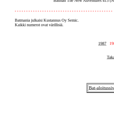
Batman The New Adventures 413 (N
- - - - - - - - - - - - - - - - - - - - - - - - - - - - - - - - - - - - - - - - - - -
Batmania julkaisi Kustannus Oy Semic.
Kaikki numerot ovat värillisiä.
1987
19
Taka
Bat-aloitussi