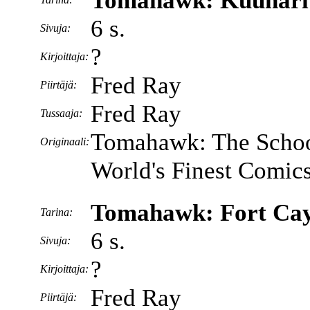
Tomahawk: Kuunari 
6 s.
Sivuja:
?
Kirjoittaja:
Fred Ray
Piirtäjä:
Fred Ray
Tussaaja:
Tomahawk: The Schoo
Originaali:
World's Finest Comic
Tomahawk: Fort Cay
Tarina:
6 s.
Sivuja:
?
Kirjoittaja:
Fred Ray
Piirtäjä: