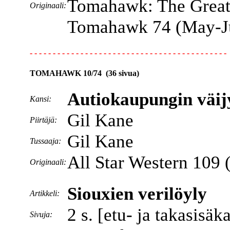
Tomahawk: The Great
Originaali:
Tomahawk 74 (May-J
- - - - - - - - - - - - - - - - - - - - - - - - - - - - - - - - - - - - - - - - - - -
TOMAHAWK 10/74 (36 sivua)
Autiokaupungin väij
Kansi:
Gil Kane
Piirtäjä:
Gil Kane
Tussaaja:
All Star Western 109
Originaali:
Siouxien verilöyly
Artikkeli:
2 s. [etu- ja takasisäk
Sivuja: