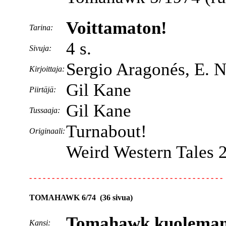
Voittamaton!
Tarina:
4 s.
Sivuja:
Sergio Aragonés, E. N
Kirjoittaja:
Gil Kane
Piirtäjä:
Gil Kane
Tussaaja:
Turnabout!
Originaali:
Weird Western Tales 
- - - - - - - - - - - - - - - - - - - - - - - - - - - - - - - - - - - - - - - - - - -
TOMAHAWK 6/74 (36 sivua)
Tomahawk kuoleman 
Kansi: