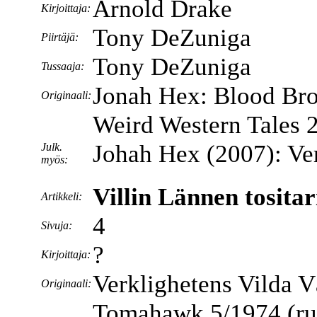
Arnold Drake
Kirjoittaja:
Tony DeZuniga
Piirtäjä:
Tony DeZuniga
Tussaaja:
Jonah Hex: Blood Bro
Originaali:
Weird Western Tales 
Johah Hex (2007): Ver
Julk.
myös:
Villin Lännen tosita
Artikkeli:
4
Sivuja:
?
Kirjoittaja:
Verklighetens Vilda V
Originaali:
Tomahawk 5/1974 (ruot