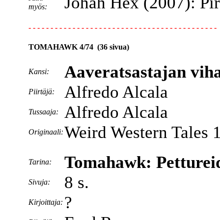
Johah Hex (2007): Piru 
myös:
- - - - - - - - - - - - - - - - - - - - - - - - - - - - - - - - - - - - - - - - - - -
TOMAHAWK 4/74 (36 sivua)
Aaveratsastajan vih
Kansi:
Alfredo Alcala
Piirtäjä:
Alfredo Alcala
Tussaaja:
Weird Western Tales 1
Originaali:
Tomahawk: Petturei
Tarina:
8 s.
Sivuja:
?
Kirjoittaja: