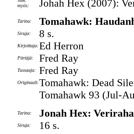
Johah Hex (2007): Ver
Julk.
myös:
Tomahawk: Haudanhi
Tarina:
8 s.
Sivuja:
Ed Herron
Kirjoittaja:
Fred Ray
Piirtäjä:
Fred Ray
Tussaaja:
Tomahawk: Dead Sile
Originaali:
Tomahawk 93 (Jul-Au
Jonah Hex: Veriraha
Tarina:
16 s.
Sivuja: