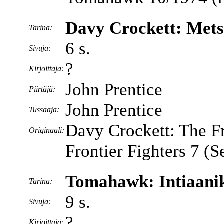
Davy Crockett: Mets
Tarina:
6 s.
Sivuja:
?
Kirjoittaja:
John Prentice
Piirtäjä:
John Prentice
Tussaaja:
Davy Crockett: The F
Originaali:
Frontier Fighters 7 (
Tomahawk: Intiaanik
Tarina:
9 s.
Sivuja:
?
Kirjoittaja: