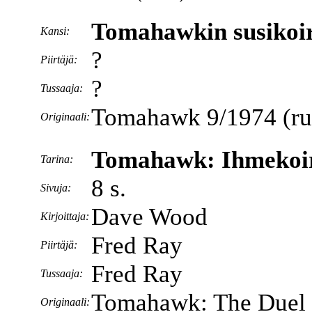
Tomahawkin susikoi
Kansi:
?
Piirtäjä:
?
Tussaaja:
Tomahawk 9/1974 (ruot
Originaali:
Tomahawk: Ihmekoiri
Tarina:
8 s.
Sivuja:
Dave Wood
Kirjoittaja:
Fred Ray
Piirtäjä:
Fred Ray
Tussaaja:
Tomahawk: The Duel o
Originaali: