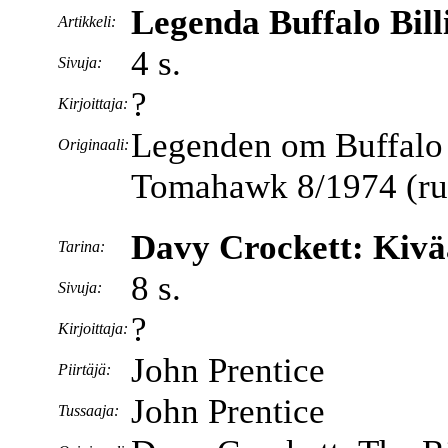
Legenda Buffalo Bill
Artikkeli:
4 s.
Sivuja:
?
Kirjoittaja:
Legenden om Buffalo 
Originaali:
Tomahawk 8/1974 (ruot
Davy Crockett: Kivä
Tarina:
8 s.
Sivuja:
?
Kirjoittaja:
John Prentice
Piirtäjä:
John Prentice
Tussaaja: