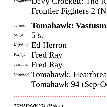
Davy Crockett: The R
Originaali:
Frontier Fighters 2 (
Tomahawk: Vastusm
Tarina:
5 s.
Sivuja:
Ed Herron
Kirjoittaja:
Fred Ray
Piirtäjä:
Fred Ray
Tussaaja:
Tomahawk: Heartbrea
Originaali:
Tomahawk 94 (Sep-Oc
- - - - - - - - - - - - - - - - - - - - - - - - - - - - - - - - - - - - - - - - - - -
TOMAHAWK 9/74 (36 sivua)