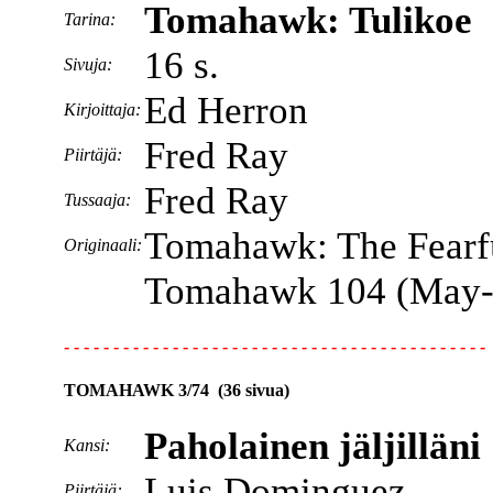
Tomahawk: Tulikoe
Tarina:
16 s.
Sivuja:
Ed Herron
Kirjoittaja:
Fred Ray
Piirtäjä:
Fred Ray
Tussaaja:
Tomahawk: The Fearf
Originaali:
Tomahawk 104 (May-
- - - - - - - - - - - - - - - - - - - - - - - - - - - - - - - - - - - - - - - - - - -
TOMAHAWK 3/74 (36 sivua)
Paholainen jäljilläni
Kansi:
Luis Dominguez
Piirtäjä: