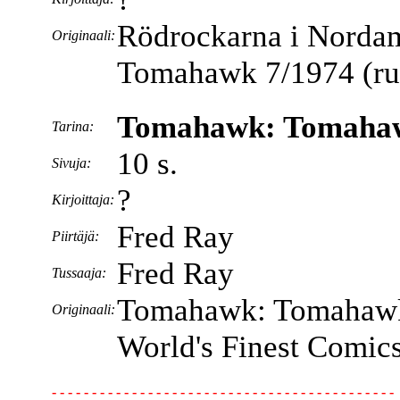
Rödrockarna i Norda
Originaali:
Tomahawk 7/1974 (ruot
Tomahawk: Tomahawk
Tarina:
10 s.
Sivuja:
?
Kirjoittaja:
Fred Ray
Piirtäjä:
Fred Ray
Tussaaja:
Tomahawk: Tomahawk'
Originaali:
World's Finest Comic
- - - - - - - - - - - - - - - - - - - - - - - - - - - - - - - - - - - - - - - - - - -