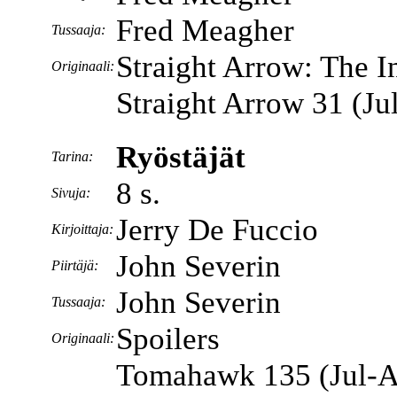
Fred Meagher
Tussaaja:
Straight Arrow: The In
Originaali:
Straight Arrow 31 (J
Ryöstäjät
Tarina:
8 s.
Sivuja:
Jerry De Fuccio
Kirjoittaja:
John Severin
Piirtäjä:
John Severin
Tussaaja:
Spoilers
Originaali:
Tomahawk 135 (Jul-A