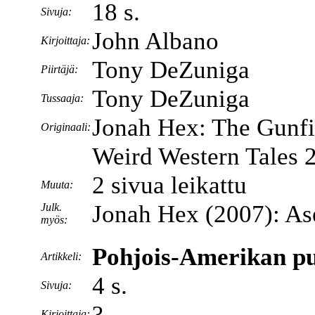
18 s.
Sivuja:
John Albano
Kirjoittaja:
Tony DeZuniga
Piirtäjä:
Tony DeZuniga
Tussaaja:
Jonah Hex: The Gunfi
Originaali:
Weird Western Tales 
2 sivua leikattu
Muuta:
Jonah Hex (2007): Ase
Julk.
myös:
Pohjois-Amerikan pu
Artikkeli:
4 s.
Sivuja:
?
Kirjoittaja: