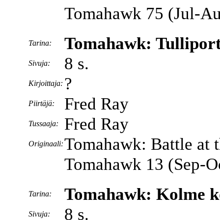
Tomahawk 75 (Jul-Au
Tomahawk: Tulliporti
Tarina:
8 s.
Sivuja:
?
Kirjoittaja:
Fred Ray
Piirtäjä:
Fred Ray
Tussaaja:
Tomahawk: Battle at t
Originaali:
Tomahawk 13 (Sep-Oc
Tomahawk: Kolme ko
Tarina:
8 s.
Sivuja: