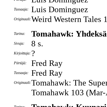
Luis Dominguez
Tussaaja:
Weird Western Tales 
Originaali:
Tomahawk: Yhdeksä
Tarina:
8 s.
Sivuja:
?
Kirjoittaja:
Fred Ray
Piirtäjä:
Fred Ray
Tussaaja:
Tomahawk: The Super-
Originaali:
Tomahawk 103 (Mar-
Tarina: