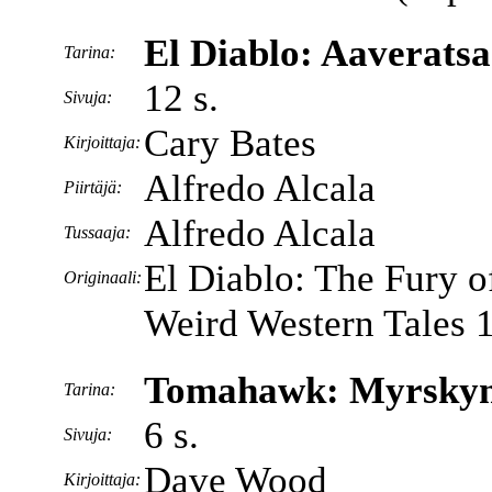
El Diablo: Aaveratsa
Tarina:
12 s.
Sivuja:
Cary Bates
Kirjoittaja:
Alfredo Alcala
Piirtäjä:
Alfredo Alcala
Tussaaja:
El Diablo: The Fury 
Originaali:
Weird Western Tales 
Tomahawk: Myrskyn 
Tarina:
6 s.
Sivuja:
Dave Wood
Kirjoittaja: