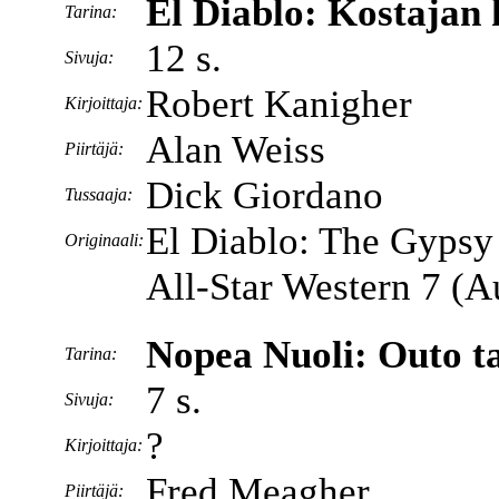
El Diablo: Kostajan 
Tarina:
12 s.
Sivuja:
Robert Kanigher
Kirjoittaja:
Alan Weiss
Piirtäjä:
Dick Giordano
Tussaaja:
El Diablo: The Gypsy
Originaali:
All-Star Western 7 (
Nopea Nuoli: Outo ta
Tarina:
7 s.
Sivuja:
?
Kirjoittaja:
Fred Meagher
Piirtäjä: