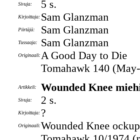
5 s.
Sivuja:
Sam Glanzman
Kirjoittaja:
Sam Glanzman
Piirtäjä:
Sam Glanzman
Tussaaja:
A Good Day to Die
Originaali:
Tomahawk 140 (May-
Wounded Knee miehi
Artikkeli:
2 s.
Sivuja:
?
Kirjoittaja:
Wounded Knee ockup
Originaali:
Tomahawk 10/1974 (ru