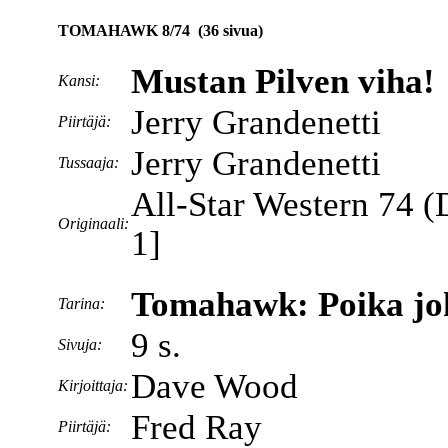
TOMAHAWK 8/74 (36 sivua)
Mustan Pilven viha!
Kansi:
Jerry Grandenetti
Piirtäjä:
Jerry Grandenetti
Tussaaja:
All-Star Western 74 
Originaali:
1]
Tomahawk: Poika jo
Tarina:
9 s.
Sivuja:
Dave Wood
Kirjoittaja:
Fred Ray
Piirtäjä: