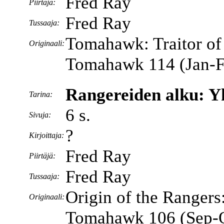
Fred Ray
Piirtäjä:
Fred Ray
Tussaaja:
Tomahawk: Traitor of
Originaali:
Tomahawk 114 (Jan-F
Rangereiden alku: Y
Tarina:
6 s.
Sivuja:
?
Kirjoittaja:
Fred Ray
Piirtäjä:
Fred Ray
Tussaaja:
Origin of the Ranger
Originaali:
Tomahawk 106 (Sep-O