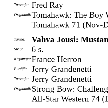
Fred Ray
Tussaaja:
Tomahawk: The Boy W
Originaali:
Tomahawk 71 (Nov-D
Vahva Jousi: Mustan 
Tarina:
6 s.
Sivuja:
France Herron
Kirjoittaja:
Jerry Grandenetti
Piirtäjä:
Jerry Grandenetti
Tussaaja:
Strong Bow: Challeng
Originaali:
All-Star Western 74 