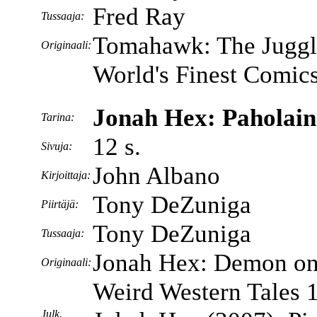
Fred Ray
Tussaaja:
Tomahawk: The Juggle
Originaali:
World's Finest Comic
Jonah Hex: Paholaine
Tarina:
12 s.
Sivuja:
John Albano
Kirjoittaja:
Tony DeZuniga
Piirtäjä:
Tony DeZuniga
Tussaaja:
Jonah Hex: Demon on
Originaali:
Weird Western Tales 
Julk.