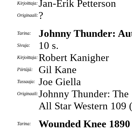
Jan-Erik Petterson
Kirjoittaja:
?
Originaali:
Johnny Thunder: Aut
Tarina:
10 s.
Sivuja:
Robert Kanigher
Kirjoittaja:
Gil Kane
Piirtäjä:
Joe Giella
Tussaaja:
Johnny Thunder: The
Originaali:
All Star Western 109
Wounded Knee 1890
Tarina: