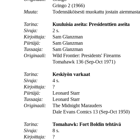
Gringo 2 (1966)
Muuta:
Todennäköisesti muokattu jostain aiemmasta 
Tarina:
Kuuluisia aseita: Presidenttien aseita
Sivuja:
2 s.
Kirjoittaja:
Sam Glanzman
Piirtäjä:
Sam Glanzman
Tussaaja:
Sam Glanzman
Originaali:
Wild Frontier: Presidents' Firearms
Tomahawk 136 (Sep-Oct 1971)
Tarina:
Keskiyön varkaat
Sivuja:
4 s.
Kirjoittaja:
?
Piirtäjä:
Leonard Starr
Tussaaja:
Leonard Starr
Originaali:
The Midnight Marauders
Dale Evans Comics 13 (Sep-Oct 1950)
Tarina:
Tomahawk: Fort Boldin tehtävä
Sivuja:
8 s.
Kirjoittaja:
?