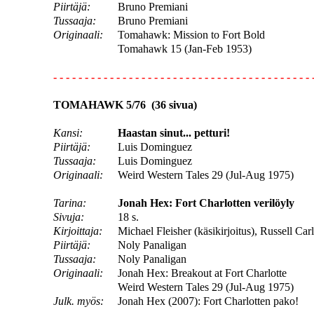
Piirtäjä:
Bruno Premiani
Tussaaja:
Bruno Premiani
Originaali:
Tomahawk: Mission to Fort Bold
Tomahawk 15 (Jan-Feb 1953)
- - - - - - - - - - - - - - - - - - - - - - - - - - - - - - - - - - - - - - - - - 
TOMAHAWK 5/76 (36 sivua)
Kansi:
Haastan sinut... petturi!
Piirtäjä:
Luis Dominguez
Tussaaja:
Luis Dominguez
Originaali:
Weird Western Tales 29 (Jul-Aug 1975)
Tarina:
Jonah Hex: Fort Charlotten verilöyly
Sivuja:
18 s.
Kirjoittaja:
Michael Fleisher (käsikirjoitus), Russell Car
Piirtäjä:
Noly Panaligan
Tussaaja:
Noly Panaligan
Originaali:
Jonah Hex: Breakout at Fort Charlotte
Weird Western Tales 29 (Jul-Aug 1975)
Julk. myös:
Jonah Hex (2007): Fort Charlotten pako!