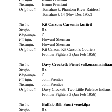
Tussaaja:
Bruno Premiani
Originaali:
Tomahawk: Phantom River Raiders!
Tomahawk 14 (Nov-Dec 1952)
Tarina:
Kit Carson: Carsonin kuriirit
Sivuja:
8 s.
Kirjoittaja:
?
Piirtäjä:
Howard Sherman
Tussaaja:
Howard Sherman
Originaali:
Kit Carson: Kit Carson's Couriers
Frontier Fighters 3 (Jan-Feb 1956)
Tarina:
Davy Crockett: Pienet valkonaamaintiaan
Sivuja:
8 s.
Kirjoittaja:
?
Piirtäjä:
John Prentice
Tussaaja:
John Prentice
Originaali:
Davy Crockett: Two Little Paleface Indians
Frontier Fighters 3 (Jan-Feb 1956)
Tarina:
Buffalo Bill: Suuri venekilpa
Sivuja:
8 s.