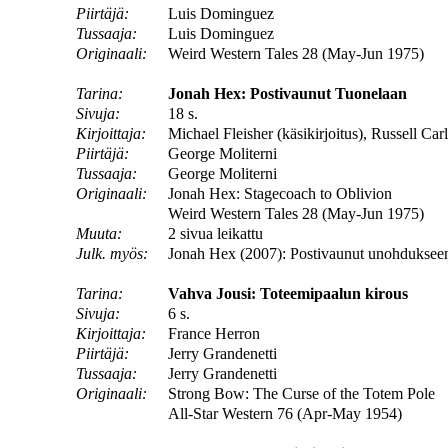
Piirtäjä:
Luis Dominguez
Tussaaja:
Luis Dominguez
Originaali:
Weird Western Tales 28 (May-Jun 1975)
Tarina:
Jonah Hex: Postivaunut Tuonelaan
Sivuja:
18 s.
Kirjoittaja:
Michael Fleisher (käsikirjoitus), Russell Car
Piirtäjä:
George Moliterni
Tussaaja:
George Moliterni
Originaali:
Jonah Hex: Stagecoach to Oblivion
Weird Western Tales 28 (May-Jun 1975)
Muuta:
2 sivua leikattu
Julk. myös:
Jonah Hex (2007): Postivaunut unohduksee
Tarina:
Vahva Jousi: Toteemipaalun kirous
Sivuja:
6 s.
Kirjoittaja:
France Herron
Piirtäjä:
Jerry Grandenetti
Tussaaja:
Jerry Grandenetti
Originaali:
Strong Bow: The Curse of the Totem Pole
All-Star Western 76 (Apr-May 1954)