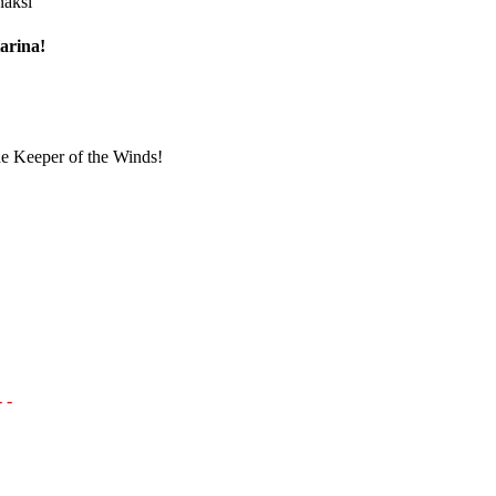
naksi
arina!
e Keeper of the Winds!
- -