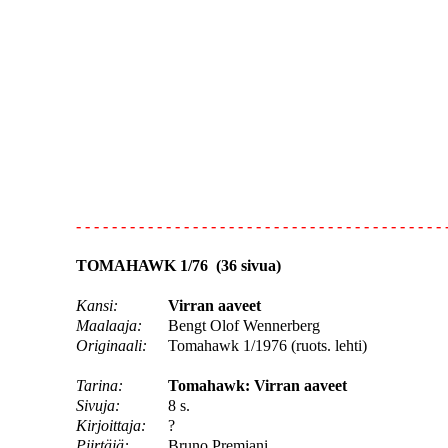
- - - - - - - - - - - - - - - - - - - - - - - - - - - - - - - - - - - - - - - - - 
TOMAHAWK 1/76 (36 sivua)
Kansi:
Virran aaveet
Maalaaja:
Bengt Olof Wennerberg
Originaali:
Tomahawk 1/1976 (ruots. lehti)
Tarina:
Tomahawk: Virran aaveet
Sivuja:
8 s.
Kirjoittaja:
?
Piirtäjä:
Bruno Premiani