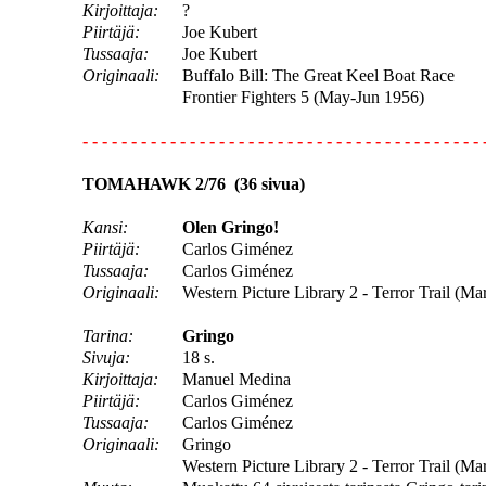
Kirjoittaja:
?
Piirtäjä:
Joe Kubert
Tussaaja:
Joe Kubert
Originaali:
Buffalo Bill: The Great Keel Boat Race
Frontier Fighters 5 (May-Jun 1956)
- - - - - - - - - - - - - - - - - - - - - - - - - - - - - - - - - - - - - - - - - 
TOMAHAWK 2/76 (36 sivua)
Kansi:
Olen Gringo!
Piirtäjä:
Carlos Giménez
Tussaaja:
Carlos Giménez
Originaali:
Western Picture Library 2 - Terror Trail (Mar
Tarina:
Gringo
Sivuja:
18 s.
Kirjoittaja:
Manuel Medina
Piirtäjä:
Carlos Giménez
Tussaaja:
Carlos Giménez
Originaali:
Gringo
Western Picture Library 2 - Terror Trail (Ma