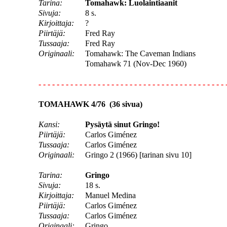
Tarina:
Tomahawk: Luolaintiaanit
Sivuja:
8 s.
Kirjoittaja:
?
Piirtäjä:
Fred Ray
Tussaaja:
Fred Ray
Originaali:
Tomahawk: The Caveman Indians
Tomahawk 71 (Nov-Dec 1960)
- - - - - - - - - - - - - - - - - - - - - - - - - - - - - - - - - - - - - - - - - 
TOMAHAWK 4/76 (36 sivua)
Kansi:
Pysäytä sinut Gringo!
Piirtäjä:
Carlos Giménez
Tussaaja:
Carlos Giménez
Originaali:
Gringo 2 (1966) [tarinan sivu 10]
Tarina:
Gringo
Sivuja:
18 s.
Kirjoittaja:
Manuel Medina
Piirtäjä:
Carlos Giménez
Tussaaja:
Carlos Giménez
Originaali:
Gringo