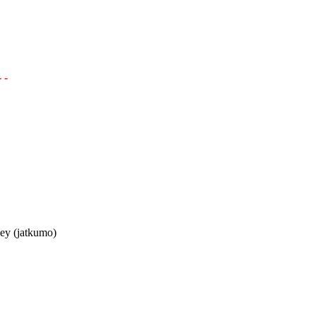
- -
ley (jatkumo)