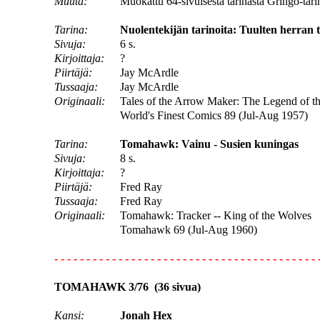
Muuta:
Muokattu 64-sivuisesta tarinasta Gringo-tari
Tarina:
Nuolentekijän tarinoita: Tuulten herran t
Sivuja:
6 s.
Kirjoittaja:
?
Piirtäjä:
Jay McArdle
Tussaaja:
Jay McArdle
Originaali:
Tales of the Arrow Maker: The Legend of th
World's Finest Comics 89 (Jul-Aug 1957)
Tarina:
Tomahawk: Vainu - Susien kuningas
Sivuja:
8 s.
Kirjoittaja:
?
Piirtäjä:
Fred Ray
Tussaaja:
Fred Ray
Originaali:
Tomahawk: Tracker -- King of the Wolves
Tomahawk 69 (Jul-Aug 1960)
- - - - - - - - - - - - - - - - - - - - - - - - - - - - - - - - - - - - - - - - - 
TOMAHAWK 3/76 (36 sivua)
Kansi:
Jonah Hex