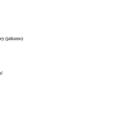
ley (jatkumo)
n!