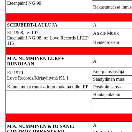
Eteenpäin! NG 99
Rakastuneessa ihmis
SCHUBERT-LAULUJA
A
EP 1968, re: 1972
An die Musik
Eteenpäin! NG 98, re: Love Records LREP
Heidenröslein
115
M.A. NUMMINEN LUKEE
A
RUNOJAAN
Energiansäästäjä
EP 1970
Love Records/Kirjayhtymä KL 1
Säädyllinen mies
Kauneimmat runot -kirjan mukana tullut EP
Postitoimistossa
Hautapaikkani
A
M.A. NUMMINEN & DJ SANE:
CONTRO CORRENTE EP