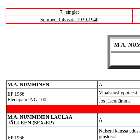
7" singlet
Suomen Talvisota 1939-1940
M.A. NUM
M.A. NUMMINEN
A
Vihaisuushypoteesi
EP 1966
Eteenpäin! NG 100
Jos jäsennämme
M.A. NUMMINEN LAULAA
A
JÄLLEEN (SEX-EP)
Naiseni kanssa edus
puistossa
EP 1966