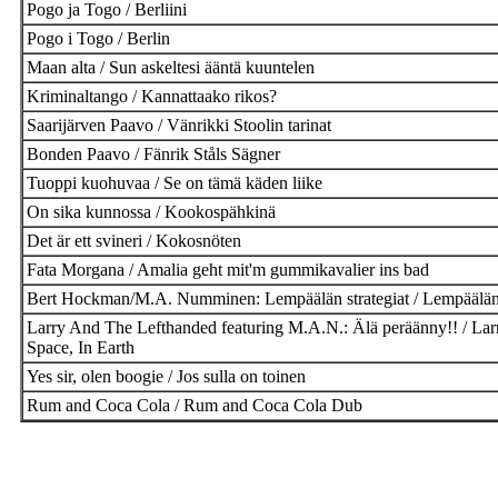
Pogo ja Togo / Berliini
Pogo i Togo / Berlin
Maan alta / Sun askeltesi ääntä kuuntelen
Kriminaltango / Kannattaako rikos?
Saarijärven Paavo / Vänrikki Stoolin tarinat
Bonden Paavo / Fänrik Ståls Sägner
Tuoppi kuohuvaa / Se on tämä käden liike
On sika kunnossa / Kookospähkinä
Det är ett svineri / Kokosnöten
Fata Morgana / Amalia geht mit'm gummikavalier ins bad
Bert Hockman/M.A. Numminen: Lempäälän strategiat / Lempäälän
Larry And The Lefthanded featuring M.A.N.: Älä peräänny!! / Lar
Space, In Earth
Yes sir, olen boogie / Jos sulla on toinen
Rum and Coca Cola / Rum and Coca Cola Dub