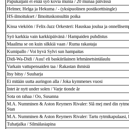
Papukaijani ei enää syö kovia munia / 20 munaa päivässä
Helmer, Helga ja Hekuma / - (yksipuolinen postikorttisingle)
HS-ilmoitukset / Ilmoituskonsultin poika
Kissa vieköön / Felix-Jazz Orkesteri: Hauskaa joulua ja onnellisem
Syö karkkia vain karkkipäivänä / Hampaiden puhdistus
Maailma se on kuin silkkiä vaan / Ruma rakastaja
Kumipallo / Voi hyvä Sylvi sun hampaitas
Didi-Wa-Didi / Auu! eli baskiirilainen lehmänetsintälaulu
Varkain vattupensaiden taa / Rakastan ihmisiä
Itsy bitsy / Suuharja
Ei mitään uutta auringon alla / Joka kymmenes vuosi
Intet är nytt under solen / Varje tionde år
Sota on rahaa / Oo, Susanna
M.A. Numminen & Aston Reymers Rivaler: Slå mej med din rytmen
Stan
M.A. Numminen & Aston Reymers Rivaler: Tartu rytmikapulaasi, ly
Tuhatjalka / Silmälasiapina