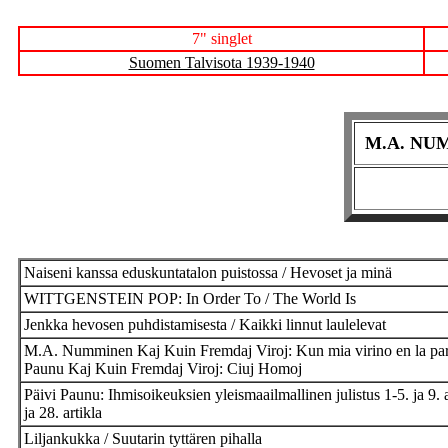
7" singlet
Suomen Talvisota 1939-1940
M.A. NUM
Naiseni kanssa eduskuntatalon puistossa / Hevoset ja minä
WITTGENSTEIN POP: In Order To / The World Is
Jenkka hevosen puhdistamisesta / Kaikki linnut laulelevat
M.A. Numminen Kaj Kuin Fremdaj Viroj: Kun mia virino en la park
Paunu Kaj Kuin Fremdaj Viroj: Ciuj Homoj
Päivi Paunu: Ihmisoikeuksien yleismaailmallinen julistus 1-5. ja 9
ja 28. artikla
Liljankukka / Suutarin tyttären pihalla