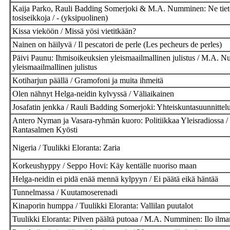
Kaija Parko, Rauli Badding Somerjoki & M.A. Numminen: Ne tieteet
tosiseikkoja / - (yksipuolinen)
Kissa vieköön / Missä yösi vietitkään?
Nainen on häilyvä / Il pescatori de perle (Les pecheurs de perles)
Päivi Paunu: Ihmisoikeuksien yleismaailmallinen julistus / M.A. 
yleismaailmallinen julistus
Kotiharjun päällä / Gramofoni ja muita ihmeitä
Olen nähnyt Helga-neidin kylvyssä / Väliaikainen
Josafatin jenkka / Rauli Badding Somerjoki: Yhteiskuntasuunnittel
Antero Nyman ja Vasara-ryhmän kuoro: Politiikkaa Yleisradiossa
Rantasalmen Kyösti
Nigeria / Tuulikki Eloranta: Zaria
Korkeushyppy / Seppo Hovi: Käy kentälle nuoriso maan
Helga-neidin ei pidä enää mennä kylpyyn / Ei päätä eikä häntää
Tunnelmassa / Kuutamoserenadi
Kinaporin humppa / Tuulikki Eloranta: Vallilan puutalot
Tuulikki Eloranta: Pilven päältä putoaa / M.A. Numminen: Ilo ilma