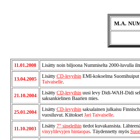
M.A. NUM
11.01.2008
Lisätty noin biljoona Nummiselta 2000-luvulla ilm
Lisätty
CD-levyihin
EMI-kokoelma Suomihuiput
13.04.2005
Taivaiselle
.
Lisätty
CD-levyihin
uusi levy Didi-WAH-Didi sek
21.10.2004
saksankielinen Baarien mies.
Lisätty
CD-levyihin
saksalainen julkaisu Finnisc
25.01.2004
vuosiluvut. Kiitokset
Jari Taivaiselle
.
Lisätty
7" singleihin
tiedot kuvakansista. Lähteen
11.10.2003
vinyylilevyjen hintaopas
. Täydennetty myös
Suom