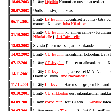
18.09.2003
Lisätty
kirjoihin
Nummisen uusimmat teokset.
29.07.2003
Uudistettu sivujen ulkoasu.
Lisätty
LP-levyihin
ruotsalaiset levyt Itsy bitsy
06.11.2002
mannen. Kiitokset
Juha Nikulaiselle
.
Lisätty
CD-levyihin
kirjallinen äänilevy Rytmiruno
31.10.2002
Nikulaiselle
ja
Jari Taivaiselle
.
18.08.2002
Sivusto jälleen netissä, parin kuukauden harhailuje
14.02.2002
Lisätty
CD-levyihin
saksalainen kokoelma Dägä D
07.12.2001
Lisätty
CD-levyihin
Jänikset maailmankartalle! K
Lisätty
CD-levyihin
tupla-ceedeet M.A. Numminen 
14.11.2001
Olarin Musiikin
Timo Närväiselle
!
11.11.2001
Lisätty
LP-levyihin
Haren satt i gropen i Finland -
09.10.2001
Lisätty
CD-sinkkuihin
uusi saksankielinen sinkku 
04.09.2001
Lisätty
kokoelmiin
Bestis 4 sekä
CD-sivulle
infoa
30.07.2001
Lisätty muutama
7"-sinkku
(ja yksi C-kasetti!) se