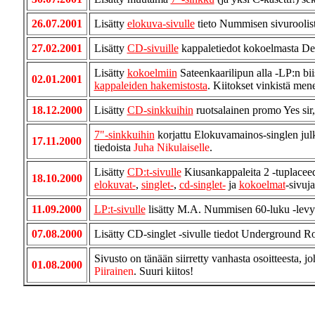
26.07.2001
Lisätty
elokuva-sivulle
tieto Nummisen sivuroolist
27.02.2001
Lisätty
CD-sivuille
kappaletiedot kokoelmasta Den
Lisätty
kokoelmiin
Sateenkaarilipun alla -LP:n biis
02.01.2001
kappaleiden hakemistosta
. Kiitokset vinkistä men
18.12.2000
Lisätty
CD-sinkkuihin
ruotsalainen promo Yes sir, 
7"-sinkkuihin
korjattu Elokuvamainos-singlen julk
17.11.2000
tiedoista
Juha Nikulaiselle
.
Lisätty
CD:t-sivulle
Kiusankappaleita 2 -tuplaceede
18.10.2000
elokuvat-
,
singlet-
,
cd-singlet-
ja
kokoelmat
-sivuja
11.09.2000
LP:t-sivulle
lisätty M.A. Nummisen 60-luku -levyn
07.08.2000
Lisätty CD-singlet -sivulle tiedot Underground R
Sivusto on tänään siirretty vanhasta osoitteesta,
01.08.2000
Piirainen
. Suuri kiitos!