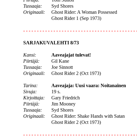
Tussaaja:
Syd Shores
Originaali:
Ghost Rider: A Woman Possessed
Ghost Rider 1 (Sep 1973)
- - - - - - - - - - - - - - - - - - - - - - - - - - - - - - - - - - - - - - - - - 
SARJAKUVALEHTI 8/73
Kansi:
Aaveajajat tulevat!
Piirtäjä:
Gil Kane
Tussaaja:
Joe Sinnott
Originaali:
Ghost Rider 2 (Oct 1973)
Tarina:
Aaveajaja: Uusi vaara: Noitanainen
Sivuja:
19 s.
Kirjoittaja:
Gary Friedrich
Piirtäjä:
Jim Mooney
Tussaaja:
Syd Shores
Originaali:
Ghost Rider: Shake Hands with Satan
Ghost Rider 2 (Oct 1973)
- - - - - - - - - - - - - - - - - - - - - - - - - - - - - - - - - - - - - - - - - 