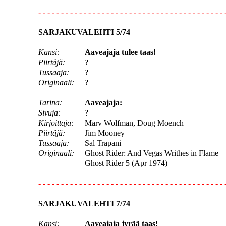
- - - - - - - - - - - - - - - - - - - - - - - - - - - - - - - - - - - - - - - - - 
SARJAKUVALEHTI 5/74
Kansi:
Aaveajaja tulee taas!
Piirtäjä:
?
Tussaaja:
?
Originaali:
?
Tarina:
Aaveajaja:
Sivuja:
?
Kirjoittaja:
Marv Wolfman, Doug Moench
Piirtäjä:
Jim Mooney
Tussaaja:
Sal Trapani
Originaali:
Ghost Rider: And Vegas Writhes in Flame
Ghost Rider 5 (Apr 1974)
- - - - - - - - - - - - - - - - - - - - - - - - - - - - - - - - - - - - - - - - - 
SARJAKUVALEHTI 7/74
Kansi:
Aaveajaja jyrää taas!