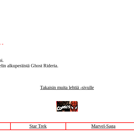
Rider 7 (
- -
i.
lin alkuperäistä Ghost Rideria.
Takaisin muita lehtiä -sivulle
Star Trek
Marvel-Saga