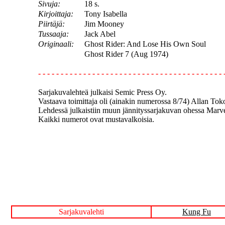
Sivuja:
18 s.
Kirjoittaja:
Tony Isabella
Piirtäjä:
Jim Mooney
Tussaaja:
Jack Abel
Originaali:
Ghost Rider: And Lose His Own Soul
Ghost 
- - - - - - - - - - - - - - - - - - - - - - - - - - - - - - - - - - - - - - - - - 
Sarjakuvalehteä julkaisi Semic Press Oy.
Vastaava toimittaja oli (ainakin numerossa 8/74) Allan Toko
Lehdessä julkaistiin muun jännityssarjakuvan ohessa Marve
Kaikki numerot ovat mustavalkoisia.
Sarjakuvalehti
Kung Fu