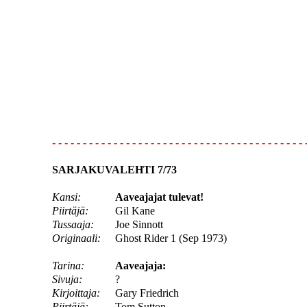
- - - - - - - - - - - - - - - - - - - - - - - - - - - - - - - - - - - - - - - - - 
SARJAKUVALEHTI 7/73
Kansi:
Aaveajajat tulevat!
Piirtäjä:
Gil Kane
Tussaaja:
Joe Sinnott
Originaali:
Ghost Rider 1 (Sep 1973)
Tarina:
Aaveajaja:
Sivuja:
?
Kirjoittaja:
Gary Friedrich
Piirtäjä:
Tom Sutton