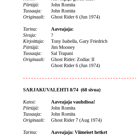
Piirtäjä:
John Romita
Tussaaja:
John Romita
Originaali:
Ghost Rider 6 (Jun 1974)
Tarina:
Aaveajaja:
Sivuja:
?
Kirjoittaja:
Tony Isabella, Gary Friedrich
Piirtäjä:
Jim Mooney
Tussaaja:
Sal Trapani
Originaali:
Ghost Rider: Zodiac II
Ghost Rider 6 (Jun 1974)
- - - - - - - - - - - - - - - - - - - - - - - - - - - - - - - - - - - - - - - - - 
SARJAKUVALEHTI 8/74 (68 sivua)
Kansi:
Aaveajaja vauhdissa!
Piirtäjä:
John Romita
Tussaaja:
John Romita
Originaali:
Ghost Rider 7 (Aug 1974)
Tarina:
Aaveajaja: Viimeiset hetket