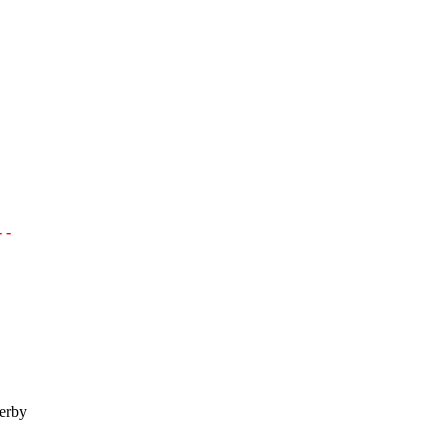
- -
erby