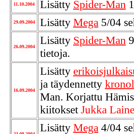
Lisätty
Spider-Man
1
11.10.2004
Lisätty
Mega
5/04 s
29.09.2004
Lisätty
Spider-Man
9
26.09.2004
tietoja.
Lisätty
erikoisjulkais
ja täydennetty
kronol
16.09.2004
Man. Korjattu Hämis 
kiitokset
Jukka Laine
Lisätty
Mega
4/04 s
23.08.2004