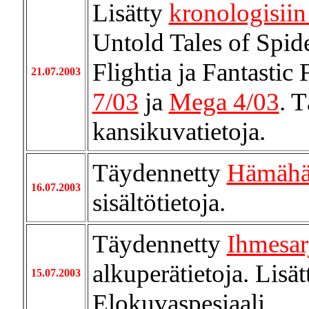
Lisätty
kronologisiin 
Untold Tales of Spid
Flightia ja Fantastic 
21.07.2003
7/03
ja
Mega 4/03
. 
kansikuvatietoja.
Täydennetty
Hämähä
16.07.2003
sisältötietoja.
Täydennetty
Ihmesar
alkuperätietoja. Lisä
15.07.2003
Elokuvaspesiaali.