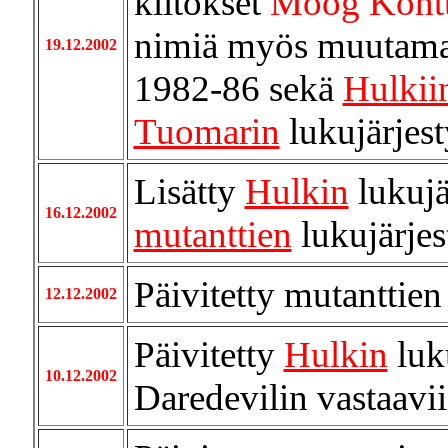
kiitokset
Moog Kontt
nimiä myös muutam
19.12.2002
1982-86 sekä
Hulkii
Tuomarin
lukujärjes
Lisätty
Hulkin
lukujä
16.12.2002
mutanttien
lukujärje
Päivitetty mutanttie
12.12.2002
Päivitetty
Hulkin
luku
10.12.2002
Daredevilin vastaavii