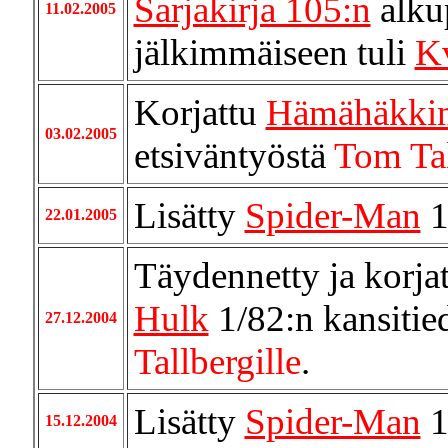
Sarjakirja 105:n
alkup
11.02.2005
jälkimmäiseen tuli
Kv
Korjattu
Hämähäkki
03.02.2005
etsiväntyöstä
Tom Tal
Lisätty
Spider-Man
1
22.01.2005
Täydennetty ja korjat
Hulk
1/82:n kansitied
27.12.2004
Tallbergille
.
Lisätty
Spider-Man
1
15.12.2004