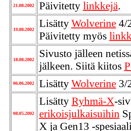
Päivitetty
linkkejä
.
21.08.2002
Lisätty
Wolverine
4/
19.08.2002
Päivitetty myös
linkk
Sivusto jälleen netis
18.08.2002
jälkeen. Siitä kiitos
P
Lisätty
Wolverine
3/
06.06.2002
Lisätty
Ryhmä-X
-si
erikoisjulkaisuihin
Sp
08.05.2002
X ja Gen13 -spesiaali