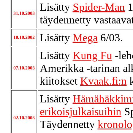
Lisätty
Spider-Man
1
31.10.2003
täydennetty vastaava
Lisätty
Mega
6/03.
10.10.2002
Lisätty
Kung Fu
-leh
Amerikka -tarinan al
07.10.2003
kiitokset
Kvaak.fi:n
k
Lisätty
Hämähäkkimi
erikoisjulkaisuihin
Sp
02.10.2003
Täydennetty
kronolog