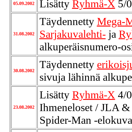
Lisätty
Ryhmä-X
5/0
05.09.2002
Täydennetty
Mega-M
Sarjakuvalehti-
ja
Ry
31.08.2002
alkuperäisnumero-osio
Täydennetty
erikoisj
30.08.2002
sivuja lähinnä alkup
Lisätty
Ryhmä-X
4/0
Ihmeneloset / JLA & 
23.08.2002
Spider-Man -elokuvas