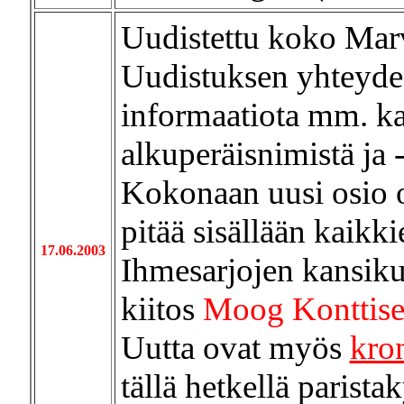
Uudistettu koko Marv
Uudistuksen yhteydess
informaatiota mm. ka
alkuperäisnimistä ja -
Kokonaan uusi osio
pitää sisällään kaikk
17.06.2003
Ihmesarjojen kansiku
kiitos
Moog Konttise
Uutta ovat myös
kron
tällä hetkellä parist