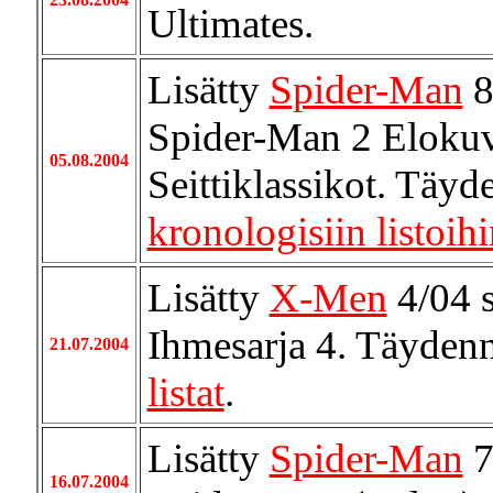
Ultimates.
Lisätty
Spider-Man
8
Spider-Man 2 Elokuv
05.08.2004
Seittiklassikot. Täyd
kronologisiin listoih
Lisätty
X-Men
4/04 
Ihmesarja 4. Täydenn
21.07.2004
listat
.
Lisätty
Spider-Man
7
16.07.2004