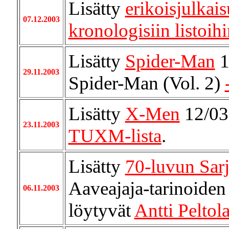
Lisätty
erikoisjulkais
07.12.2003
kronologisiin listoih
Lisätty
Spider-Man
1
29.11.2003
Spider-Man (Vol. 2)
Lisätty
X-Men
12/03
23.11.2003
TUXM-lista
.
Lisätty
70-luvun Sar
Aaveajaja-tarinoiden
06.11.2003
löytyvät
Antti Peltol