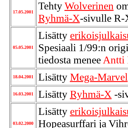
Tehty
Wolverinen
oma
17.05.2001
Ryhmä-X
-sivulle R-
Lisätty
erikoisjulkais
Spesiaali 1/99:n orig
05.05.2001
tiedosta menee
Antti 
Lisätty
Mega-Marvel
18.04.2001
Lisätty
Ryhmä-X
-si
16.03.2001
Lisätty
erikoisjulkais
Hopeasurffari ja Vih
03.02.2000