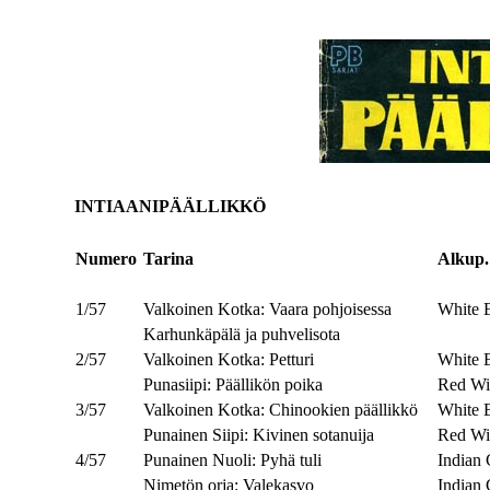
INTIAANIPÄÄLLIKKÖ
Numero
Tarina
Alkup.
1/57
Valkoinen Kotka: Vaara pohjoisessa
White E
Karhunkäpälä ja puhvelisota
2/57
Valkoinen Kotka: Petturi
White E
Punasiipi: Päällikön poika
Red Win
3/57
Valkoinen Kotka: Chinookien päällikkö
White E
Punainen Siipi: Kivinen sotanuija
Red Wi
4/57
Punainen Nuoli: Pyhä tuli
Indian 
Nimetön orja: Valekasvo
Indian 