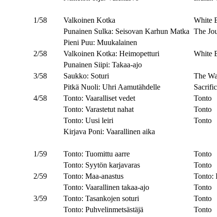
1/58
Valkoinen Kotka
White 
Punainen Sulka: Seisovan Karhun Matka
The Jou
Pieni Puu: Muukalainen
2/58
Valkoinen Kotka: Heimopetturi
White 
Punainen Siipi: Takaa-ajo
3/58
Saukko: Soturi
The Wa
Pitkä Nuoli: Uhri Aamutähdelle
Sacrifi
4/58
Tonto: Vaaralliset vedet
Tonto
Tonto: Varastetut nahat
Tonto
Tonto: Uusi leiri
Tonto
Kirjava Poni: Vaarallinen aika
1/59
Tonto: Tuomittu aarre
Tonto
Tonto: Syytön karjavaras
Tonto
2/59
Tonto: Maa-anastus
Tonto:
Tonto: Vaarallinen takaa-ajo
Tonto
3/59
Tonto: Tasankojen soturi
Tonto
Tonto: Puhvelinmetsästäjä
Tonto