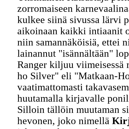
zorromaiseen karnevaalina
kulkee siinä sivussa lärvi 
aikoinaan kaikki intiaanit
niin samannäköisiä, ettei ni
lainannut "isännältään" lo
Ranger kiljuu viimeisessä 
ho Silver" eli "Matkaan-Ho
vaatimattomasti takavasem
huutamalla kirjavalle poni
Silloin tällöin muutaman s
hevonen, joko nimellä
Kir