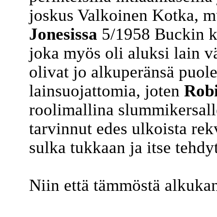
joskus Valkoinen Kotka, m
Jonesissa
5/1958 Buckin ka
joka myös oli aluksi lain v
olivat jo alkuperänsä puole
lainsuojattomia, joten
Rob
roolimallina slummikersalle
tarvinnut edes ulkoista rek
sulka tukkaan ja itse tehdyt
Niin että tämmöstä alkukant