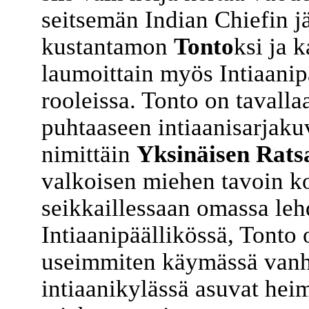
seitsemän Indian Chiefin 
kustantamon
Tonto
ksi ja 
laumoittain myös Intiaanip
rooleissa. Tonto on tavalla
puhtaaseen intiaanisarjaku
nimittäin
Yksinäisen Rats
valkoisen miehen tavoin k
seikkaillessaan omassa leh
Intiaanipäällikössä, Tonto
useimmiten käymässä vanha
intiaanikylässä asuvat hei