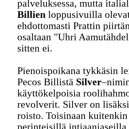
palveluksessa, mutta italia
Billien
loppusivuilla olevat
ehdottomasti Prattin piirtäm
osaltaan "Uhri Aamutähdelle
sitten ei.
Pienoispoikana tykkäsin lei
Pecos Billistä
Silver
–nimin
käyttökelpoisia roolihahmo
revolverit. Silver on lisäksi
roisto. Toisinaan kuitenkin
perinteisillä intiaaniaseilla