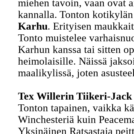
miehen tavoin, vaan ovat a
kannalla. Tonton kotikylän
Karhu
. Erityisen maukkaita
Tonto muistelee varhaisnuo
Karhun kanssa tai sitten o
heimolaisille. Näissä jakso
maalikylissä, joten asustee
Tex Willerin Tiikeri-Jack
Tonton tapainen, vaikka k
Winchesteriä kuin Peacemak
Yksinäinen Ratsastaja peit