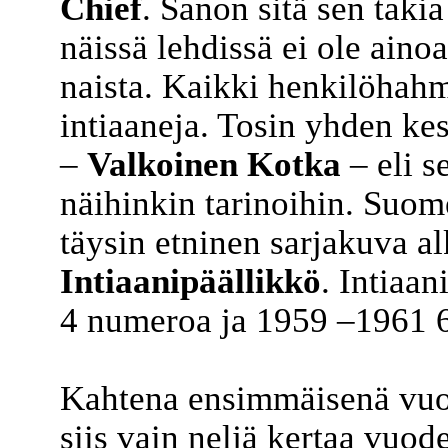
Chief
. Sanon sitä sen taki
näissä lehdissä ei ole aino
naista. Kaikki henkilöhahm
intiaaneja. Tosin yhden ke
–
Valkoinen Kotka
– eli s
näihinkin tarinoihin. Su
täysin etninen sarjakuva a
Intiaanipäällikkö
. Intiaa
4 numeroa ja 1959 –1961 6
Kahtena ensimmäisenä vuot
siis vain neljä kertaa vuod