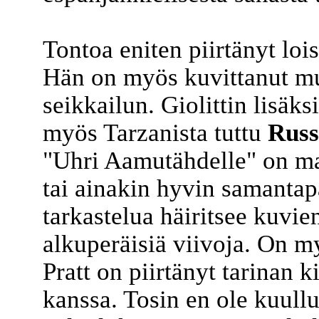
Tontoa eniten piirtänyt loi
Hän on myös kuvittanut 
seikkailun. Giolittin lisä
myös Tarzanista tuttu
Russ
"Uhri Aamutähdelle" on mah
tai ainakin hyvin samantapai
tarkastelua häiritsee kuvien
alkuperäisiä viivoja. On m
Pratt on piirtänyt tarinan k
kanssa. Tosin en ole kuullu