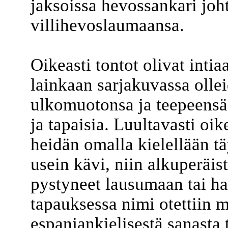
jaksoissa hevossankari joht
villihevoslaumaansa.
Oikeasti tontot olivat intia
lainkaan sarjakuvassa olle
ulkomuotonsa ja teepeensä 
ja tapaisia. Luultavasti o
heidän omalla kielellään t
usein kävi, niin alkuperäi
pystyneet lausumaan tai ha
tapauksessa nimi otettiin 
espanjankielisestä sanasta 