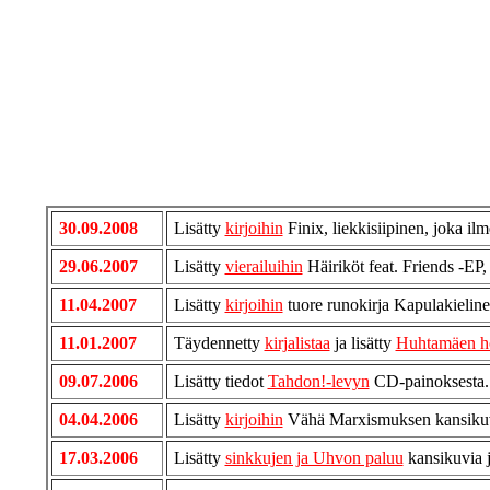
30.09.2008
Lisätty
kirjoihin
Finix, liekkisiipinen, joka il
29.06.2007
Lisätty
vierailuihin
Häiriköt feat. Friends -EP,
11.04.2007
Lisätty
kirjoihin
tuore runokirja Kapulakieline
11.01.2007
Täydennetty
kirjalistaa
ja lisätty
Huhtamäen h
09.07.2006
Lisätty tiedot
Tahdon!-levyn
CD-painoksesta.
04.04.2006
Lisätty
kirjoihin
Vähä Marxismuksen kansiku
17.03.2006
Lisätty
sinkkujen ja Uhvon paluu
kansikuvia ja