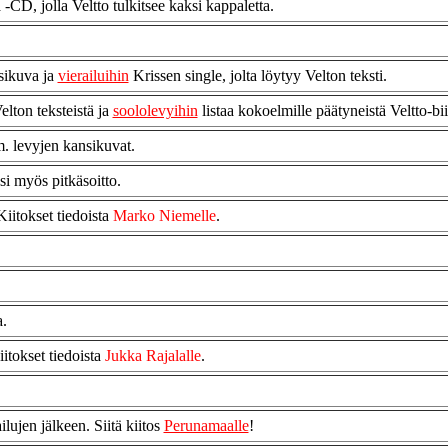
-CD, jolla Veltto tulkitsee kaksi kappaletta.
sikuva ja
vierailuihin
Krissen single, jolta löytyy Velton teksti.
elton teksteistä ja
soololevyihin
listaa kokoelmille päätyneistä Veltto-bii
m. levyjen kansikuvat.
si myös pitkäsoitto.
iitokset tiedoista
Marko Niemelle
.
.
tokset tiedoista
Jukka Rajalalle
.
lujen jälkeen. Siitä kiitos
Perunamaalle
!