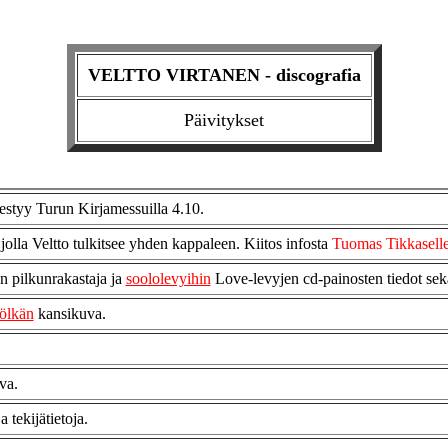
VELTTO VIRTANEN - discografia
Päivitykset
mestyy Turun Kirjamessuilla 4.10.
 jolla Veltto tulkitsee yhden kappaleen. Kiitos infosta
Tuomas Tikkasell
n pilkunrakastaja ja
soololevyihin
Love-levyjen cd-painosten tiedot se
ölkän
kansikuva.
va.
 tekijätietoja.