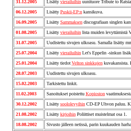
31.12.2005
Lisätty
vierailuihin
uunituore Tribute to Ratsia 
06.12.2005
Lisätty
Puskii-EP:n
kansikuva.
16.09.2005
Lisätty
Sammaksen
discografiaan singlen kan
01.08.2005
Lisätty
vierailuihin
lista muiden levyttämistä V
31.07.2005
Uudistettu sivujen ulkoasu. Samalla lisätty m
25.07.2004
Lisätty
vierailuihin
Let's Eppelin -sinkun lisäk
25.01.2004
Lisätty tiedot
Velton sinkkujen
kuvakansista. K
28.07.2003
Uudistettu sivujen ulkoasu.
15.02.2003
Tarkistettu linkit.
11.02.2003
Sanoitukset poistettu
Kopioston
vaatimuksesta
30.12.2002
Lisätty
soololevyihin
CD-EP Uhvon paluu. Kii
21.08.2002
Lisätty
kirjoihin
Poliittiset muistelmat osa 1.
18.08.2002
Sivusto jälleen netissä, parin kuukauden harhai