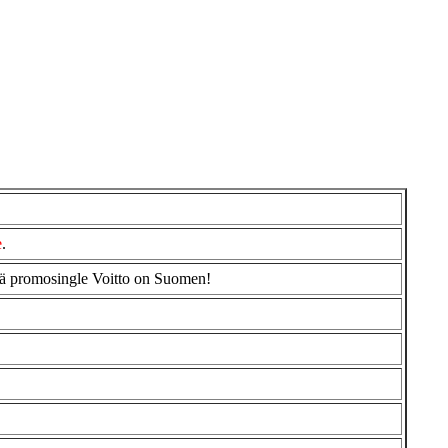
e
.
kä promosingle Voitto on Suomen!