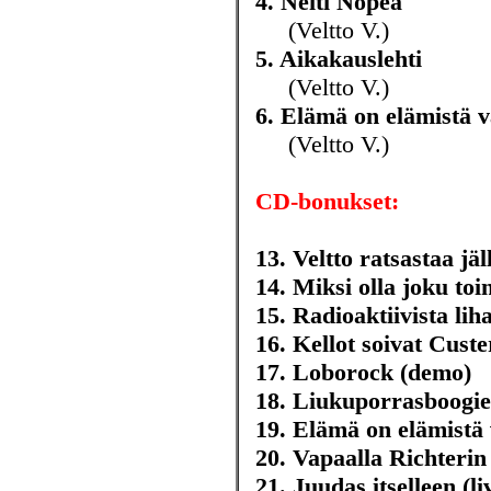
4. Neiti Nopea
(Veltto V.)
5. Aikakauslehti
(Veltto V.)
6. Elämä on elämistä 
(Veltto V.)
CD-bonukset:
13. Veltto ratsastaa jä
14. Miksi olla joku to
15. Radioaktiivista lih
16. Kellot soivat Custe
17. Loborock (demo)
18. Liukuporrasboogie
19. Elämä on elämistä 
20. Vapaalla Richterin 
21. Juudas itselleen (li