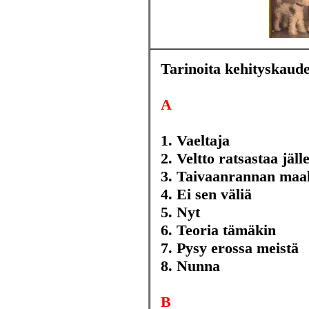
Tarinoita kehityskaude
A
1. Vaeltaja
2. Veltto ratsastaa jäll
3. Taivaanrannan maal
4. Ei sen väliä
5. Nyt
6. Teoria tämäkin
7. Pysy erossa meistä
8. Nunna
B