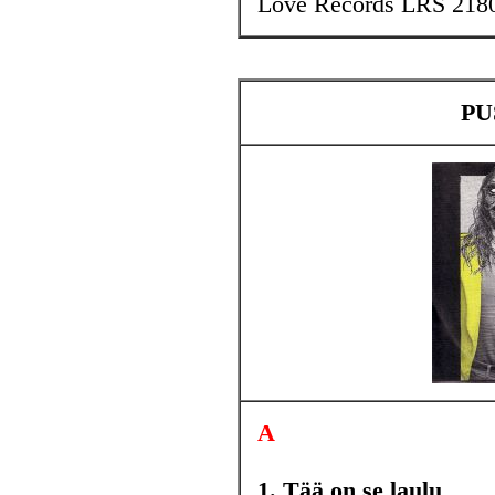
Love Records LRS 218
PUS
A
1. Tää on se laulu