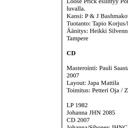
Loose Prick esiintyy Po
luvalla.
Kansi: P & J Bashmako
Tuotanto: Tapio Korjus/
Äänitys: Heikki Silvenno
Tampere
CD
Masterointi: Pauli Saa
2007
Layout: Japa Mattila
Toimitus: Petteri Oja / 
LP 1982
Johanna JHN 2085
CD 2007
Johanna/Siboney JHNC