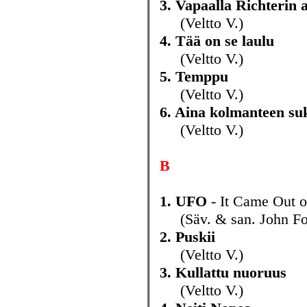
3. Vapaalla Richterin a
(Veltto V.)
4. Tää on se laulu
(Veltto V.)
5. Temppu
(Veltto V.)
6. Aina kolmanteen su
(Veltto V.)
B
1. UFO
- It Came Out o
(Säv. & san. John Foge
2. Puskii
(Veltto V.)
3. Kullattu nuoruus
(Veltto V.)