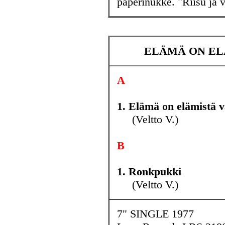
paperinukke. "Riisu ja v
ELÄMÄ ON ELÄ
A
1. Elämä on elämistä 
(Veltto V.)
B
1. Ronkpukki
(Veltto V.)
7" SINGLE 1977