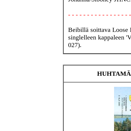
- - - - - - - - - - - - - - - - -
Beibillä soittava Loose 
singlelleen kappaleen '
027).
HUHTAMÄE