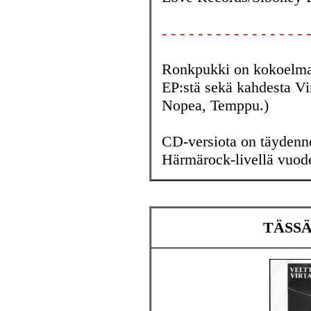
- - - - - - - - - - - - - - - - -
Ronkpukki on kokoelma 
EP:stä sekä kahdesta Vi
Nopea, Temppu.)
CD-versiota on täydenne
Härmärock-livellä vuode
TÄSSÄ