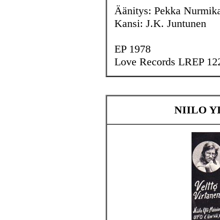
Äänitys: Pekka Nurmika
Kansi: J.K. Juntunen
EP 1978
Love Records LREP 12
NIILO Y