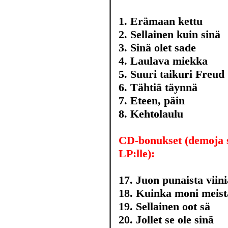
1. Erämaan kettu
2. Sellainen kuin sinä
3. Sinä olet sade
4. Laulava miekka
5. Suuri taikuri Freud
6. Tähtiä täynnä
7. Eteen, päin
8. Kehtolaulu
CD-bonukset (demoja su
LP:lle):
17. Juon punaista viini
18. Kuinka moni meist
19. Sellainen oot sä
20. Jollet se ole sinä