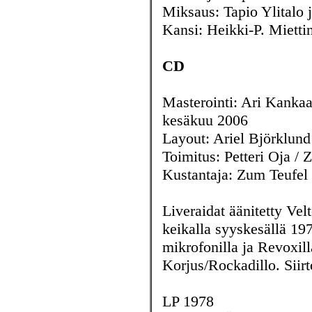
Miksaus: Tapio Ylitalo 
Kansi: Heikki-P. Mietti
CD
Masterointi: Ari Kanka
kesäkuu 2006
Layout: Ariel Björklund
Toimitus: Petteri Oja / 
Kustantaja: Zum Teufel
Liveraidat äänitetty Ve
keikalla syyskesällä 19
mikrofonilla ja Revoxill
Korjus/Rockadillo. Siir
LP 1978