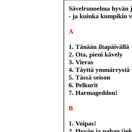
Sävelrunoelma hyvän ja
- ja kuinka kumpikin vo
A
1. Tänään iltapäivällä
2. Ota, pieni kävely
3. Vieras
4. Täyttä ymmärrystä 
5. Tässä seison
6. Pelkurit
7. Harmageddon!
B
1. Voipas!
2. Hyvän ja pahan (jok