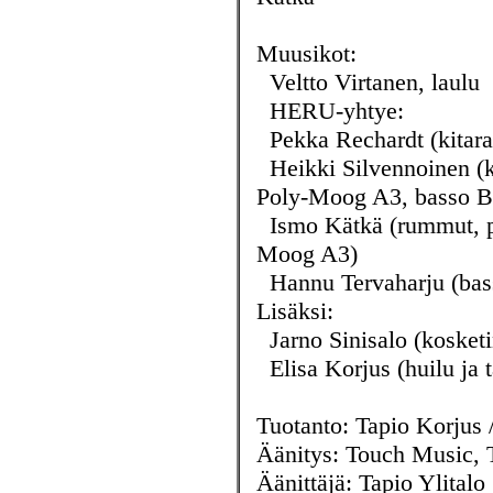
Muusikot:
Veltto Virtanen, laulu
HERU-yhtye:
Pekka Rechardt (kitara
Heikki Silvennoinen (ki
Poly-Moog A3, basso B
Ismo Kätkä (rummut, pe
Moog A3)
Hannu Tervaharju (bas
Lisäksi:
Jarno Sinisalo (kosketi
Elisa Korjus (huilu ja 
Tuotanto: Tapio Kor
Äänitys: Touch Music, 
Äänittäjä: Tapio Ylitalo