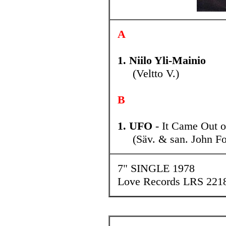
A
1. Niilo Yli-Mainio
(Veltto V.)
B
1. UFO
- It Came Out o
(Säv. & san. John Foge
7" SINGLE 1978
Love Records LRS 221