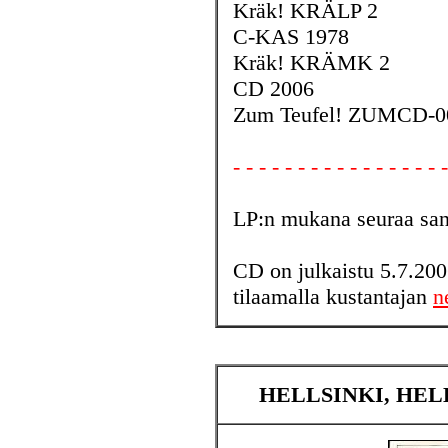
Kräk! KRÄLP 2
C-KAS 1978
Kräk! KRÄMK 2
CD 2006
Zum Teufel! ZUMCD-0
- - - - - - - - - - - - - - - - -
LP:n mukana seuraa sana
CD on julkaistu 5.7.200
tilaamalla kustantajan
n
HELLSINKI, HELL