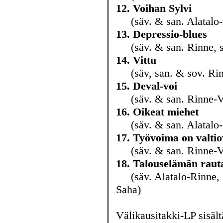
12. Voihan Sylvi
(säv. & san. Alatalo-R
13. Depressio-blues
(säv. & san. Rinne, s
14. Vittu
(säv, san. & sov. Rin
15. Deval-voi
(säv. & san. Rinne-Vir
16. Oikeat miehet
(säv. & san. Alatalo-R
17. Työvoima on valtio
(säv. & san. Rinne-Vir
18. Talouselämän rautai
(säv. Alatalo-Rinne, s
Saha)
Välikausitakki-LP sisäl