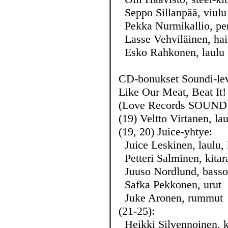
Seppo Sillanpää, viulu 
Pekka Nurmikallio, per
Lasse Vehviläinen, hait
Esko Rahkonen, laulu 
CD-bonukset Soundi-lev
Like Our Meat, Beat It!
(Love Records SOUND 
(19) Veltto Virtanen, la
(19, 20) Juice-yhtye:
Juice Leskinen, laulu, 
Petteri Salminen, kitar
Juuso Nordlund, basso
Safka Pekkonen, urut
Juke Aronen, rummut
(21-25):
Heikki Silvennoinen, k