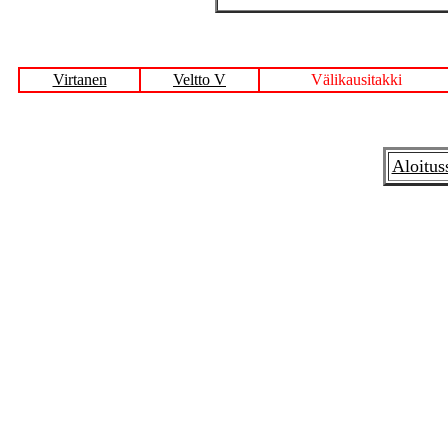
Virtanen
Veltto V
Välikausitakki
Aloitus