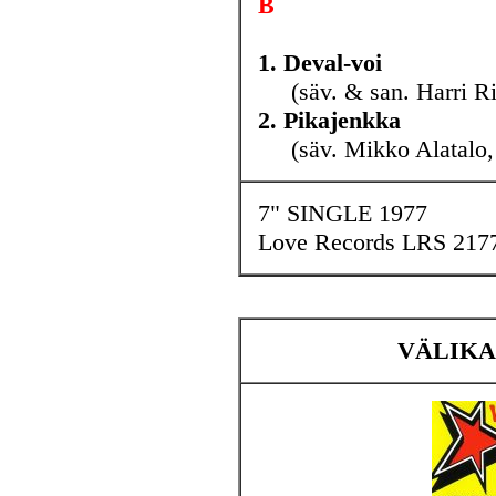
B
1. Deval-voi
(säv. & san. Harri Rin
2. Pikajenkka
(säv. Mikko Alatalo, 
7" SINGLE 1977
Love Records LRS 217
VÄLIKAU