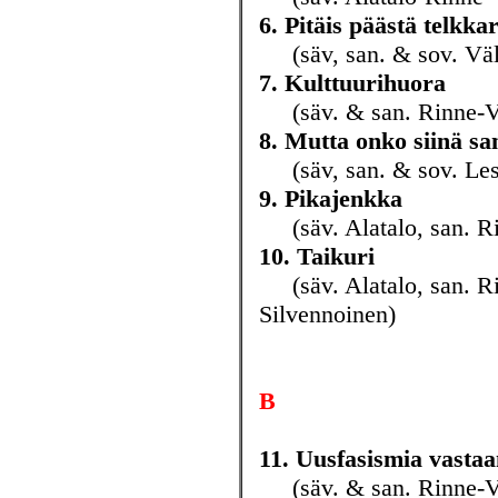
6. Pitäis päästä telkkar
(säv, san. & sov. Väli
7. Kulttuurihuora
(säv. & san. Rinne-Vir
8. Mutta onko siinä s
(säv, san. & sov. Les
9. Pikajenkka
(säv. Alatalo, san. Rin
10. Taikuri
(säv. Alatalo, san. Rin
Silvennoinen)
B
11. Uusfasismia vasta
(säv. & san. Rinne-Vi