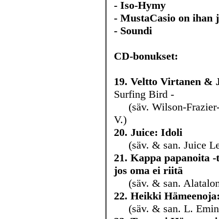
- Iso-Hymy
- MustaCasio on ihan j
- Soundi
CD-bonukset:
19. Veltto Virtanen & 
Surfing Bird -
(säv. Wilson-Frazier-W
V.)
20. Juice: Idoli
(säv. & san. Juice Le
21. Kappa papanoita -t
jos oma ei riitä
(säv. & san. Alatalon
22. Heikki Hämeenoja:
(säv. & san. L. Emine