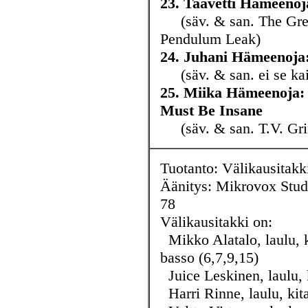
23. Taavetti Hämeenoja
(säv. & san. The Great
Pendulum Leak)
24. Juhani Hämeenoja: 
(säv. & san. ei se kai
25. Miika Hämeenoja: 
Must Be Insane
(säv. & san. T.V. Grin
Tuotanto: Välikausitakki
Äänitys: Mikrovox Studi
78
Välikausitakki on:
Mikko Alatalo, laulu, ki
basso (6,7,9,15)
Juice Leskinen, laulu, 
Harri Rinne, laulu, kit