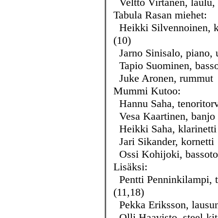
Veltto Virtanen, laulu, 
Tabula Rasan miehet:
Heikki Silvennoinen, ki
(10)
Jarno Sinisalo, piano, u
Tapio Suominen, bass
Juke Aronen, rummut
Mummi Kutoo:
Hannu Saha, tenoritorv
Vesa Kaartinen, banjo
Heikki Saha, klarinetti
Jari Sikander, kornetti
Ossi Kohijoki, bassoto
Lisäksi:
Pentti Penninkilampi, t
(11,18)
Pekka Eriksson, lausun
Olli Haavisto, steel-kita