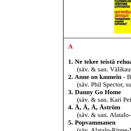
A
1. Ne tekee teistä rehu
(säv. & san. Välikaus
2. Anne on kaunein
- B
(säv. Phil Spector, su
3. Danny Go Home
(säv. & san. Kari Pei
4. Å, Å, Å, Åström
(säv. & san. Alatalo-L
5. Popvammanen
(säv. Alatalo-Rinne-Vi