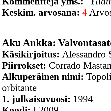
Kommentteja yms.:
"Yllät
Keskim. arvosana:
4
Arvost
Aku Ankka: Valvontasatel
Käsikirjoitus:
Alessandro S
Piirrokset:
Corrado Masta
Alkuperäinen nimi:
Topoli
orbitante
1. julkaisuvuosi:
1994
Koodi:
I 2009