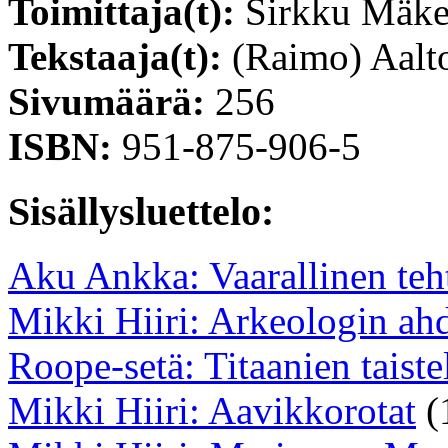
Toimittaja(t):
Sirkku Mäke
Tekstaaja(t):
(Raimo) Aalt
Sivumäärä:
256
ISBN:
951-875-906-5
Sisällysluettelo:
Aku Ankka: Vaarallinen teh
Mikki Hiiri: Arkeologin ahd
Roope-setä: Titaanien taiste
Mikki Hiiri: Aavikkorotat
(