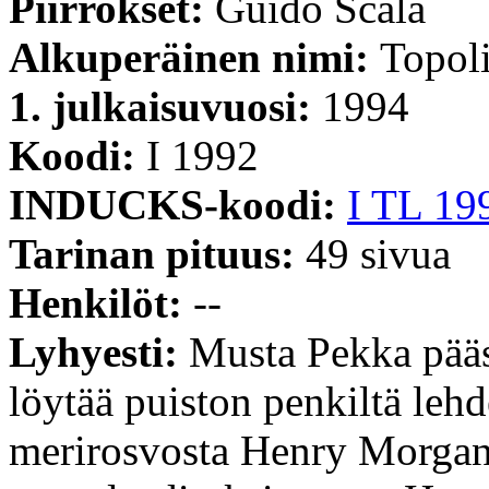
Piirrokset:
Guido Scala
Alkuperäinen nimi:
Topoli
1. julkaisuvuosi:
1994
Koodi:
I 1992
INDUCKS-koodi:
I TL 19
Tarinan pituus:
49 sivua
Henkilöt:
--
Lyhyesti:
Musta Pekka pääse
löytää puiston penkiltä lehd
merirosvosta Henry Morgan