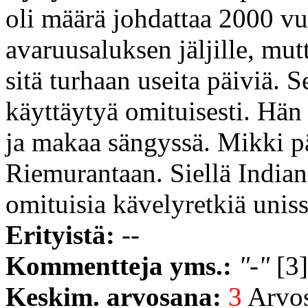
oli määrä johdattaa 2000 vu
avaruusaluksen jäljille, mu
sitä turhaan useita päiviä. 
käyttäytyä omituisesti. Hän 
ja makaa sängyssä. Mikki pä
Riemurantaan. Siellä Indian
omituisia kävelyretkiä unis
Erityistä:
--
Kommentteja yms.:
"-"
[3]
Keskim. arvosana:
3
Arvost