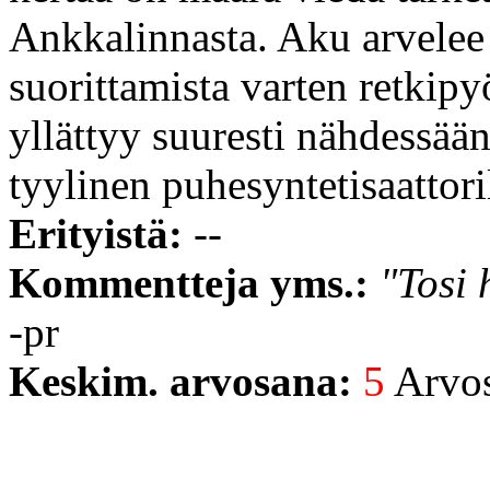
Ankkalinnasta. Aku arvelee 
suorittamista varten retkip
yllättyy suuresti nähdessää
tyylinen puhesyntetisaattori
Erityistä:
--
Kommentteja yms.:
"Tosi 
-pr
Keskim. arvosana:
5
Arvost