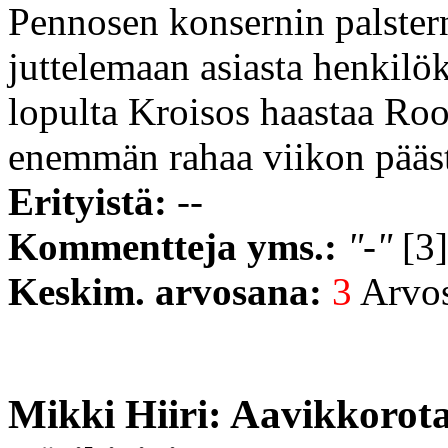
Pennosen konsernin palste
juttelemaan asiasta henkilö
lopulta Kroisos haastaa Roo
enemmän rahaa viikon pääs
Erityistä:
--
Kommentteja yms.:
"-"
[3]
Keskim. arvosana:
3
Arvost
Mikki Hiiri: Aavikkorot