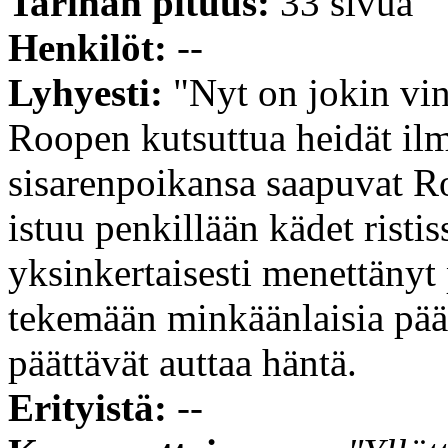
Tarinan pituus:
33 sivua
Henkilöt:
--
Lyhyesti:
"Nyt on jokin vi
Roopen kutsuttua heidät ilma
sisarenpoikansa saapuvat R
istuu penkillään kädet risti
yksinkertaisesti menettänyt
tekemään minkäänlaisia pää
päättävät auttaa häntä.
Erityistä:
--