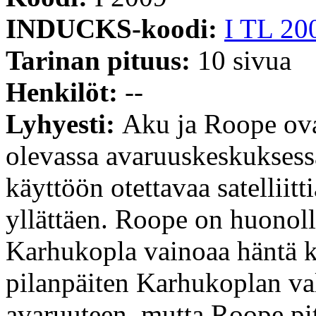
INDUCKS-koodi:
I TL 20
Tarinan pituus:
10 sivua
Henkilöt:
--
Lyhyesti:
Aku ja Roope ova
olevassa avaruuskeskuksessa
käyttöön otettavaa satelliitt
yllättäen. Roope on huonolla
Karhukopla vainoaa häntä k
pilanpäiten Karhukoplan val
avaruuteen, mutta Roope pit