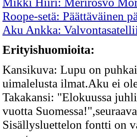
Mikki Hiiri: Merirosvo Mor
Roope-setä: Päättäväinen p
Aku Ankka: Valvontasatellii
Erityishuomioita:
Kansikuva: Lupu on puhkai
uimalelusta ilmat.Aku ei ol
Takakansi: "Elokuussa juhl
vuotta Suomessa!",seuraava
Sisällysluettelon fontti on