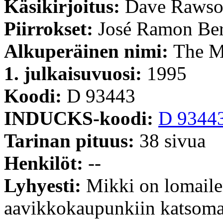
Käsikirjoitus:
Dave Raws
Piirrokset:
José Ramon Be
Alkuperäinen nimi:
The M
1. julkaisuvuosi:
1995
Koodi:
D 93443
INDUCKS-koodi:
D 9344
Tarinan pituus:
38 sivua
Henkilöt:
--
Lyhyesti:
Mikki on lomaile
aavikkokaupunkiin katsomaa