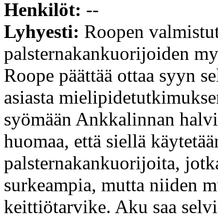
Henkilöt:
--
Lyhyesti:
Roopen valmistut
palsternakankuorijoiden my
Roope päättää ottaa syyn se
asiasta mielipidetutkimuksen
syömään Ankkalinnan halvi
huomaa, että siellä käytetää
palsternakankuorijoita, jot
surkeampia, mutta niiden m
keittiötarvike. Aku saa selv