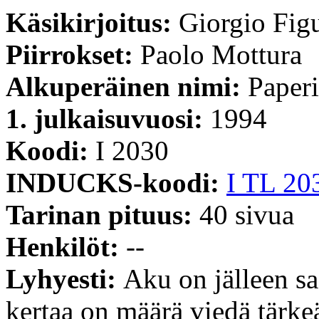
Käsikirjoitus:
Giorgio Fig
Piirrokset:
Paolo Mottura
Alkuperäinen nimi:
Paper
1. julkaisuvuosi:
1994
Koodi:
I 2030
INDUCKS-koodi:
I TL 20
Tarinan pituus:
40 sivua
Henkilöt:
--
Lyhyesti:
Aku on jälleen sa
kertaa on määrä viedä tärke