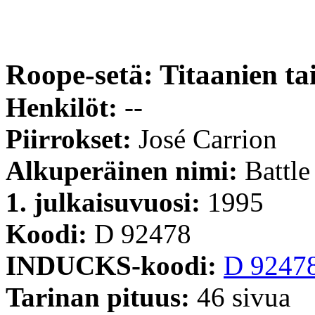
Roope-setä: Titaanien tai
Henkilöt:
--
Piirrokset:
José Carrion
Alkuperäinen nimi:
Battle
1. julkaisuvuosi:
1995
Koodi:
D 92478
INDUCKS-koodi:
D 9247
Tarinan pituus:
46 sivua