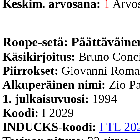
Keskim. arvosana:
1
Arvost
Roope-setä: Päättäväin
Käsikirjoitus:
Bruno Conc
Piirrokset:
Giovanni Roma
Alkuperäinen nimi:
Zio Pa
1. julkaisuvuosi:
1994
Koodi:
I 2029
INDUCKS-koodi:
I TL 20