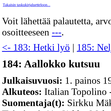
Takaisin taskukirjaluetteloon...
Voit lähettää palautetta, ar
osoitteeseen
---
.
<- 183: Hetki lyö
|
185: Nel
184: Aallokko kutsuu
Julkaisuvuosi:
1. painos 1
Alkuteos:
Italian Topolino 
Suomentaja(t):
Sirkku Mä