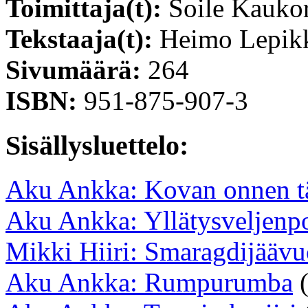
Toimittaja(t):
Soile Kauko
Tekstaaja(t):
Heimo Lepik
Sivumäärä:
264
ISBN:
951-875-907-3
Sisällysluettelo:
Aku Ankka: Kovan onnen t
Aku Ankka: Yllätysveljenp
Mikki Hiiri: Smaragdijäävu
Aku Ankka: Rumpurumba
(