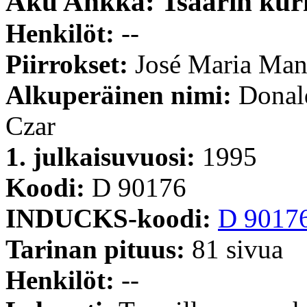
Aku Ankka: Tsaarin kuri
Henkilöt:
--
Piirrokset:
José Maria Man
Alkuperäinen nimi:
Donal
Czar
1. julkaisuvuosi:
1995
Koodi:
D 90176
INDUCKS-koodi:
D 9017
Tarinan pituus:
81 sivua
Henkilöt:
--