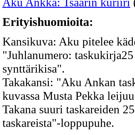
Aku Ankka: Tsaarin kuriiri
Erityishuomioita:
Kansikuva: Aku pitelee käde
"Juhlanumero: taskukirja2
synttärikisa".
Takakansi: "Aku Ankan task
kuvassa Musta Pekka leijuu
Takana suuri taskareiden 25
taskareista"-loppupuhe.