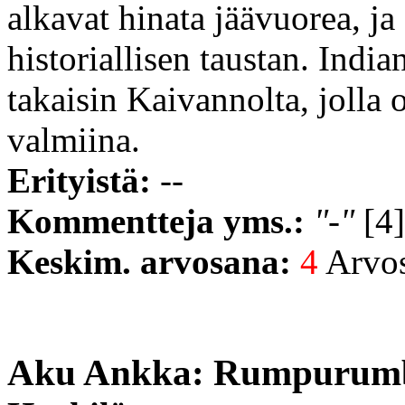
alkavat hinata jäävuorea, j
historiallisen taustan. Indi
takaisin Kaivannolta, jolla 
valmiina.
Erityistä:
--
Kommentteja yms.:
"-"
[4]
Keskim. arvosana:
4
Arvost
Aku Ankka: Rumpurum