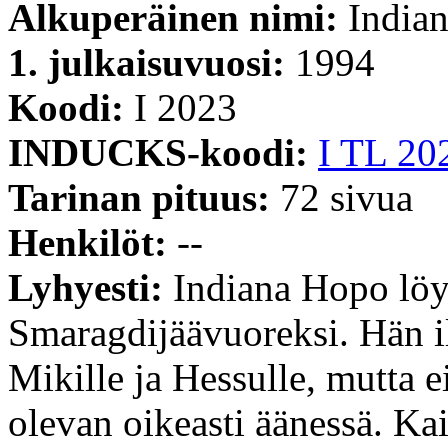
Alkuperäinen nimi:
Indian
1. julkaisuvuosi:
1994
Koodi:
I 2023
INDUCKS-koodi:
I TL 20
Tarinan pituus:
72 sivua
Henkilöt:
--
Lyhyesti:
Indiana Hopo löy
Smaragdijäävuoreksi. Hän il
Mikille ja Hessulle, mutta e
olevan oikeasti äänessä. Ka