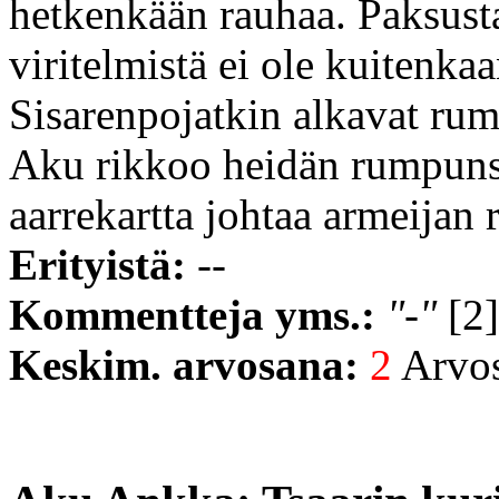
hetkenkään rauhaa. Paksusta
viritelmistä ei ole kuitenka
Sisarenpojatkin alkavat rum
Aku rikkoo heidän rumpunsa
aarrekartta johtaa armeijan r
Erityistä:
--
Kommentteja yms.:
"-"
[2]
Keskim. arvosana:
2
Arvost