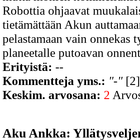
Robottia ohjaavat muukalais
tietämättään Akun auttama
pelastamaan vain onnekas ty
planeetalle putoavan onnen
Erityistä:
--
Kommentteja yms.:
"-"
[2]
Keskim. arvosana:
2
Arvost
Aku Ankka: Yllätysvelje