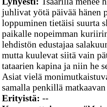
Lyhyesti:
Tsaarilla menee h
juhlivat yötä päivää hänen p
loppuminen tietäisi suurta 
paikalle nopeimman kuriiri
lehdistön edustajaa salakuu
mutta kuulevat siitä vain pä
tataarien kapina ja niin he 
Asiat vielä monimutkaistuv
samalla penkillä matkaavan 
Erityistä:
--