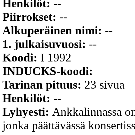
Henkilöt:
--
Piirrokset:
--
Alkuperäinen nimi:
--
1. julkaisuvuosi:
--
Koodi:
I 1992
INDUCKS-koodi:
Tarinan pituus:
23 sivua
Henkilöt:
--
Lyhyesti:
Ankkalinnassa on
jonka päättävässä konsertiss