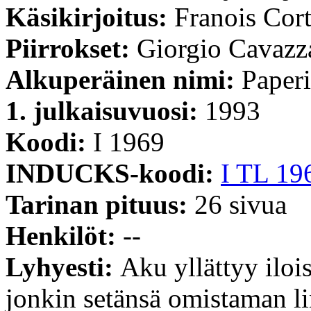
Käsikirjoitus:
Franois Cor
Piirrokset:
Giorgio Cavazz
Alkuperäinen nimi:
Paperi
1. julkaisuvuosi:
1993
Koodi:
I 1969
INDUCKS-koodi:
I TL 19
Tarinan pituus:
26 sivua
Henkilöt:
--
Lyhyesti:
Aku yllättyy iloi
jonkin setänsä omistaman li