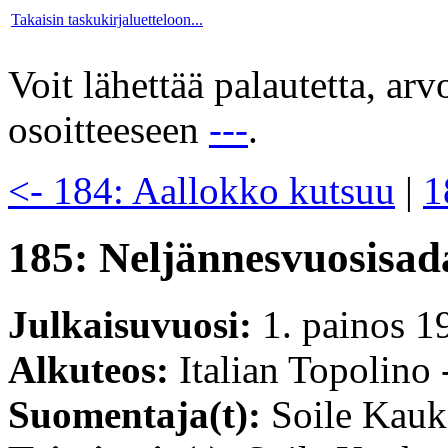
Takaisin taskukirjaluetteloon...
Voit lähettää palautetta, ar
osoitteeseen
---
.
<- 184: Aallokko kutsuu
|
1
185: Neljännesvuosisa
Julkaisuvuosi:
1. painos 1
Alkuteos:
Italian Topolino 
Suomentaja(t):
Soile Kauk