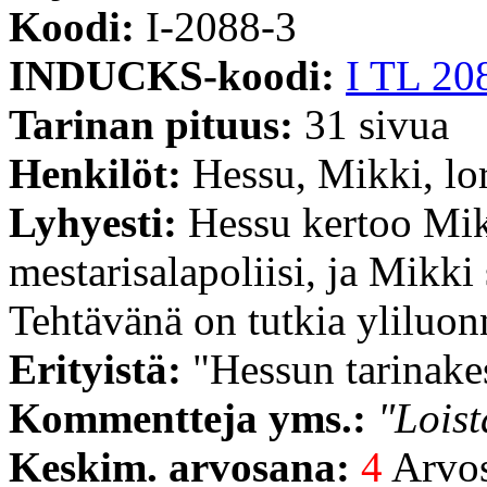
Koodi:
I-2088-3
INDUCKS-koodi:
I TL 20
Tarinan pituus:
31 sivua
Henkilöt:
Hessu, Mikki, lo
Lyhyesti:
Hessu kertoo Miki
mestarisalapoliisi, ja Mikki
Tehtävänä on tutkia yliluonn
Erityistä:
"Hessun tarinakes
Kommentteja yms.:
"Loist
Keskim. arvosana:
4
Arvost