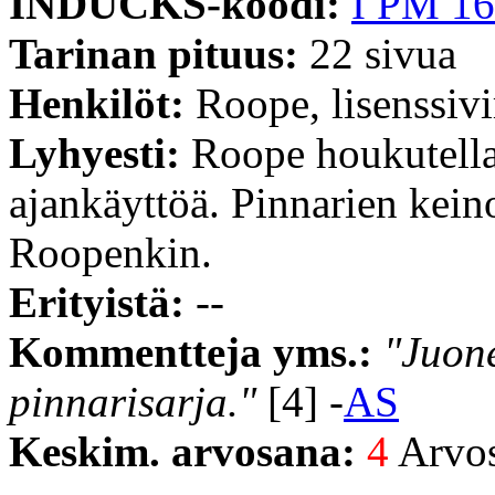
INDUCKS-koodi:
I PM 16
Tarinan pituus:
22 sivua
Henkilöt:
Roope, lisenssivi
Lyhyesti:
Roope houkutella
ajankäyttöä. Pinnarien kein
Roopenkin.
Erityistä:
--
Kommentteja yms.:
"Juon
pinnarisarja."
[4] -
AS
Keskim. arvosana:
4
Arvost