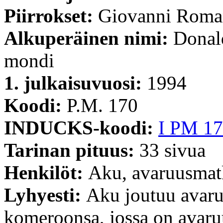
Piirrokset:
Giovanni Roma
Alkuperäinen nimi:
Donald
mondi
1. julkaisuvuosi:
1994
Koodi:
P.M. 170
INDUCKS-koodi:
I PM 17
Tarinan pituus:
33 sivua
Henkilöt:
Aku, avaruusmatk
Lyhyesti:
Aku joutuu avaru
komeroonsa, jossa on avaruus