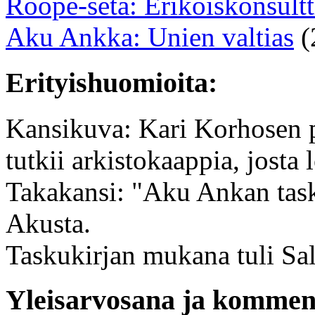
Roope-setä: Erikoiskonsultt
Aku Ankka: Unien valtias
(
Erityishuomioita:
Kansikuva: Kari Korhosen 
tutkii arkistokaappia, josta 
Takakansi: "Aku Ankan tasku
Akusta.
Taskukirjan mukana tuli Sala
Yleisarvosana ja komment