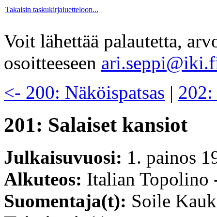
Takaisin taskukirjaluetteloon...
Voit lähettää palautetta, ar
osoitteeseen
ari.seppi@iki.f
<- 200: Näköispatsas
|
202:
201: Salaiset kansiot
Julkaisuvuosi:
1. painos 1
Alkuteos:
Italian Topolino 
Suomentaja(t):
Soile Kauk