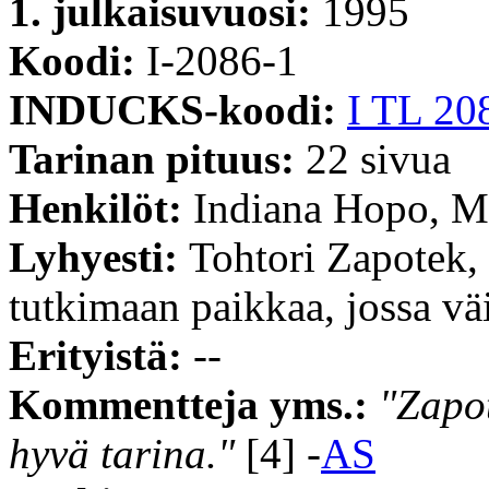
1. julkaisuvuosi:
1995
Koodi:
I-2086-1
INDUCKS-koodi:
I TL 20
Tarinan pituus:
22 sivua
Henkilöt:
Indiana Hopo, Mi
Lyhyesti:
Tohtori Zapotek,
tutkimaan paikkaa, jossa väi
Erityistä:
--
Kommentteja yms.:
"Zapot
hyvä tarina."
[4] -
AS