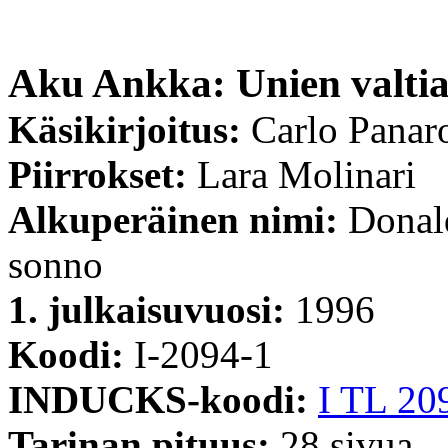
Aku Ankka: Unien valtia
Käsikirjoitus:
Carlo Panar
Piirrokset:
Lara Molinari
Alkuperäinen nimi:
Donal
sonno
1. julkaisuvuosi:
1996
Koodi:
I-2094-1
INDUCKS-koodi:
I TL 20
Tarinan pituus:
28 sivua