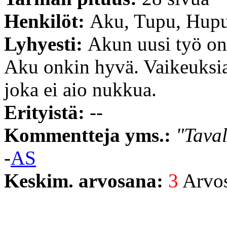
Henkilöt:
Aku, Tupu, Hupu
Lyhyesti:
Akun uusi työ on
Aku onkin hyvä. Vaikeuksia 
joka ei aio nukkua.
Erityistä:
--
Kommentteja yms.:
"Taval
-
AS
Keskim. arvosana:
3
Arvost