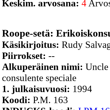
Keskim. arvosana:
4
Arvost
Roope-setä: Erikoiskonsu
Käsikirjoitus:
Rudy Salvag
Piirrokset:
--
Alkuperäinen nimi:
Uncle
consulente speciale
1. julkaisuvuosi:
1994
Koodi:
P.M. 163