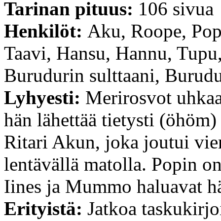
Tarinan pituus:
106 sivua
Henkilöt:
Aku, Roope, Pop
Taavi, Hansu, Hannu, Tupu
Burudurin sulttaani, Burudu
Lyhyesti:
Merirosvot uhkaa
hän lähettää tietysti (öhöm)
Ritari Akun, joka joutui vie
lentävällä matolla. Popin o
Iines ja Mummo haluavat h
Erityistä:
Jatkoa taskukirj