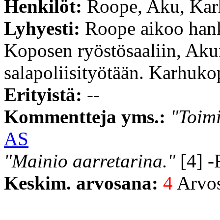
Henkilöt:
Roope, Aku, Karh
Lyhyesti:
Roope aikoo hank
Koposen ryöstösaaliin, Aku
salapoliisityötään. Karhuko
Erityistä:
--
Kommentteja yms.:
"Toimi
AS
"Mainio aarretarina."
[4] -
Keskim. arvosana:
4
Arvost