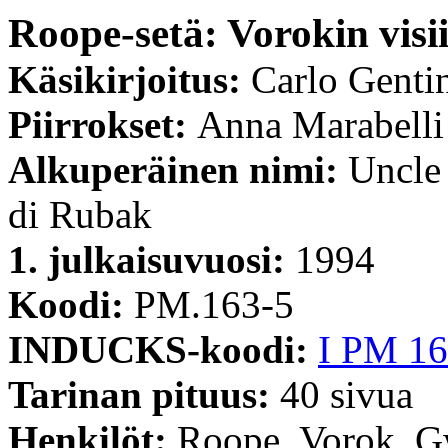
Roope-setä: Vorokin visii
Käsikirjoitus:
Carlo Genti
Piirrokset:
Anna Marabelli
Alkuperäinen nimi:
Uncle 
di Rubak
1. julkaisuvuosi:
1994
Koodi:
PM.163-5
INDUCKS-koodi:
I PM 16
Tarinan pituus:
40 sivua
Henkilöt:
Roope, Vorok, 