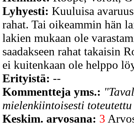
Lyhyesti:
Kuuluisa avaruus
rahat. Tai oikeammin hän l
lakien mukaan ole varastami
saadakseen rahat takaisin R
ei kuitenkaan ole helppo lö
Erityistä:
--
Kommentteja yms.:
"Taval
mielenkiintoisesti toteutett
Keskim. arvosana:
3
Arvost