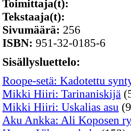
Toimittaja(t):
Tekstaaja(t):
Sivumäärä:
256
ISBN:
951-32-0185-6
Sisällysluettelo:
Roope-setä: Kadotettu syn
Mikki Hiiri: Tarinaniskijä
(
Mikki Hiiri: Uskalias asu
(9
Aku Ankka: Ali Koposen ry