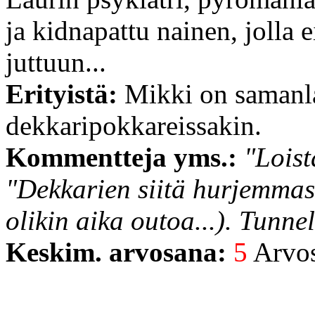
ja kidnapattu nainen, jolla 
juttuun...
Erityistä:
Mikki on samanl
dekkaripokkareissakin.
Kommentteja yms.:
"Loist
"Dekkarien siitä hurjemmas
olikin aika outoa...). Tunne
Keskim. arvosana:
5
Arvost