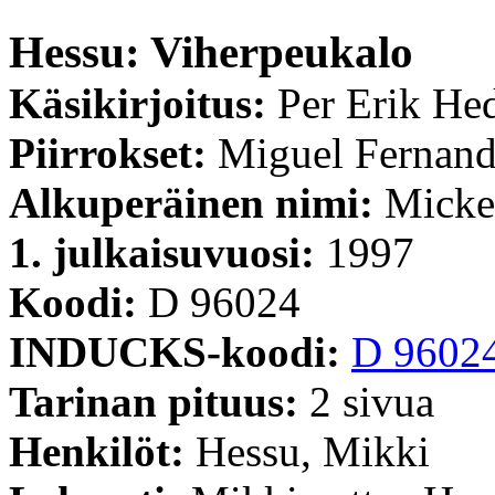
Hessu: Viherpeukalo
Käsikirjoitus:
Per Erik H
Piirrokset:
Miguel Fernan
Alkuperäinen nimi:
Micke
1. julkaisuvuosi:
1997
Koodi:
D 96024
INDUCKS-koodi:
D 9602
Tarinan pituus:
2 sivua
Henkilöt:
Hessu, Mikki