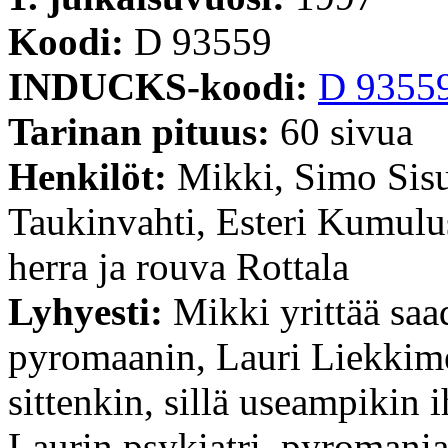
Koodi:
D 93559
INDUCKS-koodi:
D 9355
Tarinan pituus:
60 sivua
Henkilöt:
Mikki, Simo Sisu
Taukinvahti, Esteri Kumulu
herra ja rouva Rottala
Lyhyesti:
Mikki yrittää saa
pyromaanin, Lauri Liekkim
sittenkin, sillä useampikin
Laurin psykiatri, pyromania