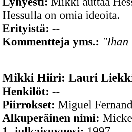
Lyhyesti:
Mikki auttaa Hes
Hessulla on omia ideoita.
Erityistä:
--
Kommentteja yms.:
"Ihan 
Mikki Hiiri: Lauri Liek
Henkilöt:
--
Piirrokset:
Miguel Fernan
Alkuperäinen nimi:
Micke
1. julkaisuvuosi:
1997