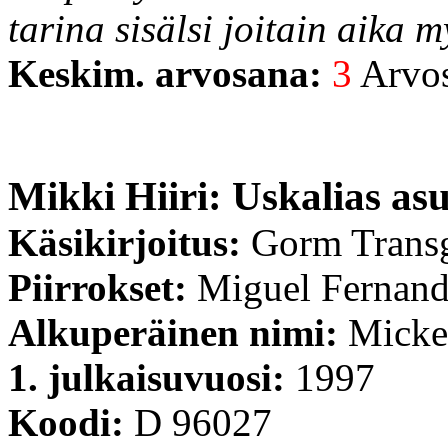
tarina sisälsi joitain aika my
Keskim. arvosana:
3
Arvost
Mikki Hiiri: Uskalias as
Käsikirjoitus:
Gorm Trans
Piirrokset:
Miguel Fernan
Alkuperäinen nimi:
Micke
1. julkaisuvuosi:
1997
Koodi:
D 96027