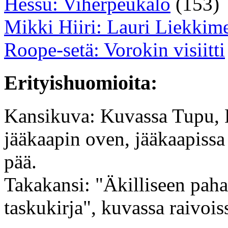
Hessu: Viherpeukalo
(153)
Mikki Hiiri: Lauri Liekkim
Roope-setä: Vorokin visiitti
Erityishuomioita:
Kansikuva: Kuvassa Tupu, 
jääkaapin oven, jääkaapissa
pää.
Takakansi: "Äkilliseen pah
taskukirja", kuvassa raivoi