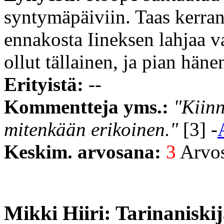
syntymäpäiviin. Taas kerra
ennakosta Iineksen lahjaa v
ollut tällainen, ja pian hän
Erityistä:
--
Kommentteja yms.:
"Kiinn
mitenkään erikoinen."
[3] -
Keskim. arvosana:
3
Arvost
Mikki Hiiri: Tarinaniski