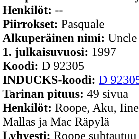
Henkilöt:
--
Piirrokset:
Pasquale
Alkuperäinen nimi:
Uncle
1. julkaisuvuosi:
1997
Koodi:
D 92305
INDUCKS-koodi:
D 9230
Tarinan pituus:
49 sivua
Henkilöt:
Roope, Aku, Iin
Mallas ja Mac Räpylä
Lyhyesti:
Roope suhtautuu 