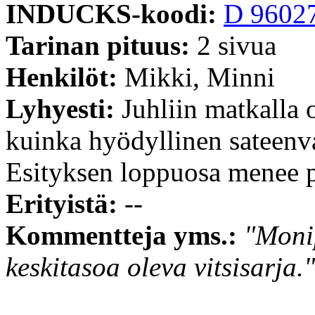
INDUCKS-koodi:
D 9602
Tarinan pituus:
2 sivua
Henkilöt:
Mikki, Minni
Lyhyesti:
Juhliin matkalla 
kuinka hyödyllinen sateenva
Esityksen loppuosa menee p
Erityistä:
--
Kommentteja yms.:
"Moni
keskitasoa oleva vitsisarja."