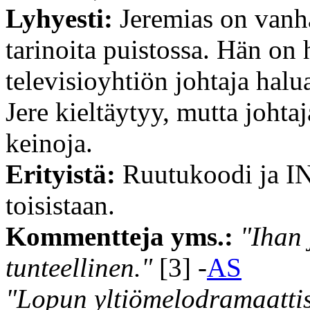
Lyhyesti:
Jeremias on vanha
tarinoita puistossa. Hän on 
televisioyhtiön johtaja halu
Jere kieltäytyy, mutta johta
keinoja.
Erityistä:
Ruutukoodi ja 
toisistaan.
Kommentteja yms.:
"Ihan
tunteellinen."
[3] -
AS
"Lopun yltiömelodramaattis