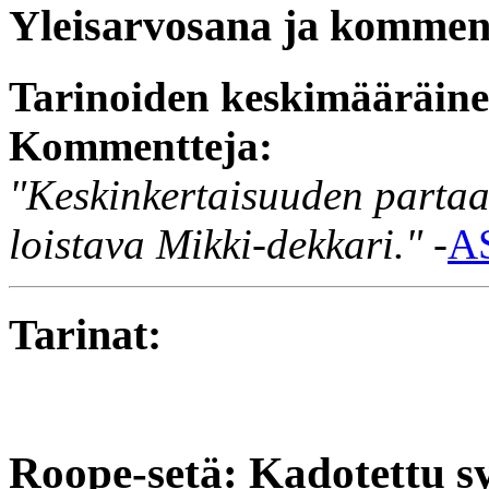
Yleisarvosana ja komment
Tarinoiden keskimääräin
Kommentteja:
"Keskinkertaisuuden partaal
loistava Mikki-dekkari."
-
A
Tarinat:
Roope-setä: Kadotettu 