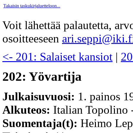
Takaisin taskukirjaluetteloon...
Voit lähettää palautetta, ar
osoitteeseen
ari.seppi@iki.f
<- 201: Salaiset kansiot
|
20
202: Yövartija
Julkaisuvuosi:
1. painos 1
Alkuteos:
Italian Topolino 
Suomentaja(t):
Heimo Lep