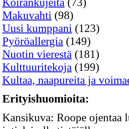
Koirankujeita
(73)
Makuvahti
(98)
Uusi kumppani
(123)
Pyöröallergia
(149)
Nuotin vierestä
(181)
Kulttuuritekoja
(199)
Kultaa, naapureita ja voimae
Erityishuomioita:
Kansikuva: Roope ojentaa 