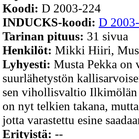
Koodi:
D 2003-224
INDUCKS-koodi:
D 2003
Tarinan pituus:
31 sivua
Henkilöt:
Mikki Hiiri, Mus
Lyhyesti:
Musta Pekka on v
suurlähetystön kallisarvois
sen vihollisvaltio Ilkimölä
on nyt telkien takana, mutt
jotta varastettu esine saadaa
Erityistä:
--