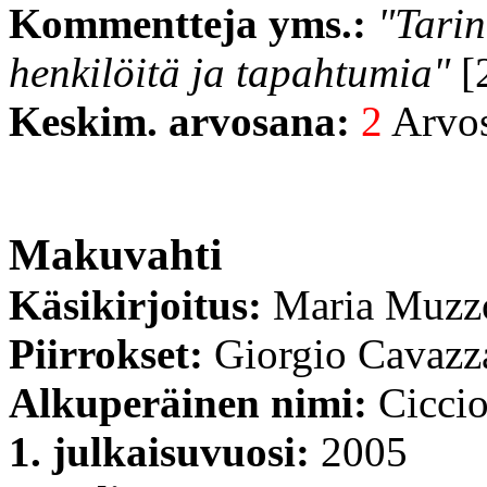
Kommentteja yms.:
"Tarin
henkilöitä ja tapahtumia"
[2
Keskim. arvosana:
2
Arvost
Makuvahti
Käsikirjoitus:
Maria Muzzo
Piirrokset:
Giorgio Cavazz
Alkuperäinen nimi:
Ciccio
1. julkaisuvuosi:
2005