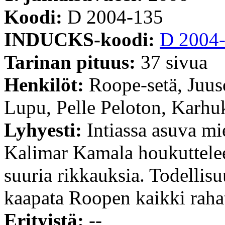
Koodi:
D 2004-135
INDUCKS-koodi:
D 2004
Tarinan pituus:
37 sivua
Henkilöt:
Roope-setä, Juu
Lupu, Pelle Peloton, Karhu
Lyhyesti:
Intiassa asuva mi
Kalimar Kamala houkuttele
suuria rikkauksia. Todellis
kaapata Roopen kaikki rahat
Erityistä:
--