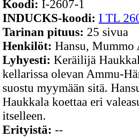
Koodi:
I-2607-1
INDUCKS-koodi:
I TL 26
Tarinan pituus:
25 sivua
Henkilöt:
Hansu, Mummo 
Lyhyesti:
Keräilijä Haukk
kellarissa olevan Ammu-Hä
suostu myymään sitä. Hansu
Haukkala koettaa eri valeas
itselleen.
Erityistä:
--