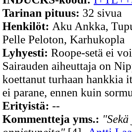
Tarinan pituus:
32 sivua
Henkilöt:
Aku Ankka, Tupu
Pelle Peloton, Karhukopla
Lyhyesti:
Roope-setä ei voi 
Sairauden aiheuttaja on Ni
koettanut turhaan hankkia it
ei parane, ennen kuin sormu
Erityistä:
--
Kommentteja yms.:
"Sekä 