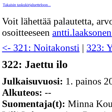
Takaisin taskukirjaluetteloon...
Voit lähettää palautetta, ar
osoitteeseen
antti.laaksone
<- 321: Noitakonsti
|
323: 
322: Jaettu ilo
Julkaisuvuosi:
1. painos 2
Alkuteos:
--
Suomentaja(t):
Minna Kou