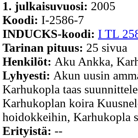
1. julkaisuvuosi:
2005
Koodi:
I-2586-7
INDUCKS-koodi:
I TL 25
Tarinan pituus:
25 sivua
Henkilöt:
Aku Ankka, Karh
Lyhyesti:
Akun uusin ammat
Karhukopla taas suunnittele
Karhukoplan koira Kuusnel
hoidokkeihin, Karhukopla s
Erityistä:
--