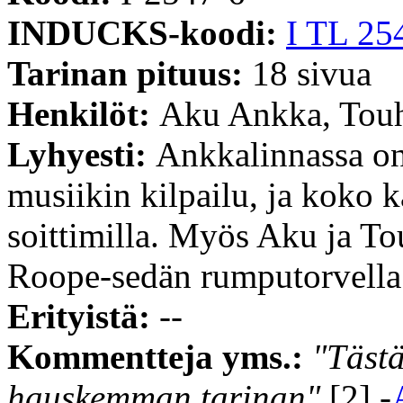
INDUCKS-koodi:
I TL 25
Tarinan pituus:
18 sivua
Henkilöt:
Aku Ankka, Touh
Lyhyesti:
Ankkalinnassa on
musiikin kilpailu, ja koko k
soittimilla. Myös Aku ja To
Roope-sedän rumputorvella
Erityistä:
--
Kommentteja yms.:
"Tästä
hauskemman tarinan"
[2] -