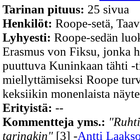
Tarinan pituus:
25 sivua
Henkilöt:
Roope-setä, Taa
Lyhyesti:
Roope-sedän luoks
Erasmus von Fiksu, jonka 
puuttuva Kuninkaan tähti -t
miellyttämiseksi Roope tur
keksiikin monenlaista näyte
Erityistä:
--
Kommentteja yms.:
"Ruhti
tarinakin"
[3] -
Antti Laaks