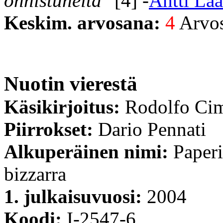
onnistuneita"
[4] -
Antti La
Keskim. arvosana:
4
Arvost
Nuotin vierestä
Käsikirjoitus:
Rodolfo Ci
Piirrokset:
Dario Pennati
Alkuperäinen nimi:
Paperi
bizzarra
1. julkaisuvuosi:
2004
Koodi:
I-2547-6