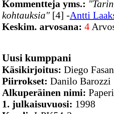
Kommentteja yms.:
"Tarin
kohtauksia"
[4] -
Antti Laak
Keskim. arvosana:
4
Arvost
Uusi kumppani
Käsikirjoitus:
Diego Fasa
Piirrokset:
Danilo Barozzi
Alkuperäinen nimi:
Paperi
1. julkaisuvuosi:
1998