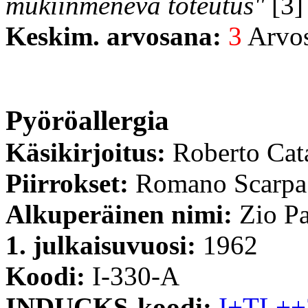
mukiinmenevä toteutus"
[3]
Keskim. arvosana:
3
Arvost
Pyöröallergia
Käsikirjoitus:
Roberto Cat
Piirrokset:
Romano Scarpa
Alkuperäinen nimi:
Zio Pa
1. julkaisuvuosi:
1962
Koodi:
I-330-A
INDUCKS-koodi:
I+TL++