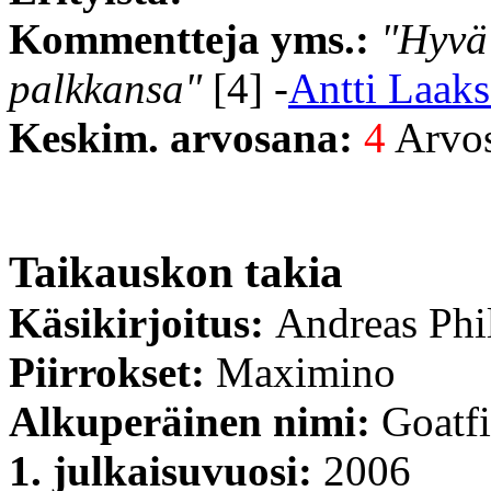
Kommentteja yms.:
"Hyvä
palkkansa"
[4] -
Antti Laak
Keskim. arvosana:
4
Arvost
Taikauskon takia
Käsikirjoitus:
Andreas Phi
Piirrokset:
Maximino
Alkuperäinen nimi:
Goatf
1. julkaisuvuosi:
2006