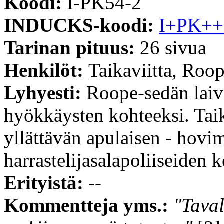
Koodi:
I-PK54-2
INDUCKS-koodi:
I+PK++
Tarinan pituus:
26 sivua
Henkilöt:
Taikaviitta, Roop
Lyhyesti:
Roope-sedän laiva
hyökkäysten kohteeksi. Taik
yllättävän apulaisen - hovi
harrastelijasalapoliiseiden 
Erityistä:
--
Kommentteja yms.:
"Taval