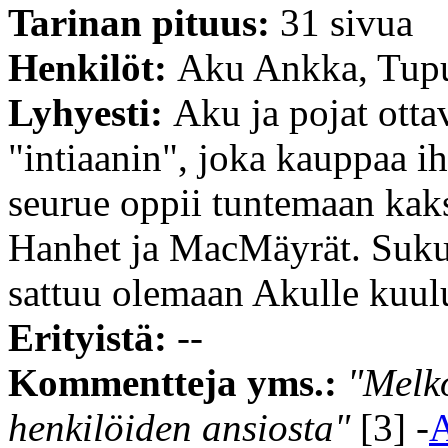
Tarinan pituus:
31 sivua
Henkilöt:
Aku Ankka, Tupu
Lyhyesti:
Aku ja pojat otta
"intiaanin", joka kauppaa ih
seurue oppii tuntemaan kaks
Hanhet ja MacMäyrät. Sukuj
sattuu olemaan Akulle kuulu
Erityistä:
--
Kommentteja yms.:
"Melko
henkilöiden ansiosta"
[3] -
A