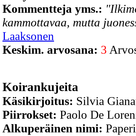
Kommentteja yms.:
"Ilkim
kammottavaa, mutta juoness
Laaksonen
Keskim. arvosana:
3
Arvost
Koirankujeita
Käsikirjoitus:
Silvia Giana
Piirrokset:
Paolo De Loren
Alkuperäinen nimi:
Paperi