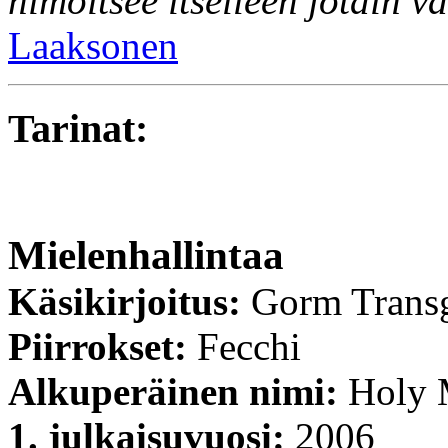
himoitsee itselleen jotain v
Laaksonen
Tarinat:
Mielenhallintaa
Käsikirjoitus:
Gorm Trans
Piirrokset:
Fecchi
Alkuperäinen nimi:
Holy 
1. julkaisuvuosi:
2006