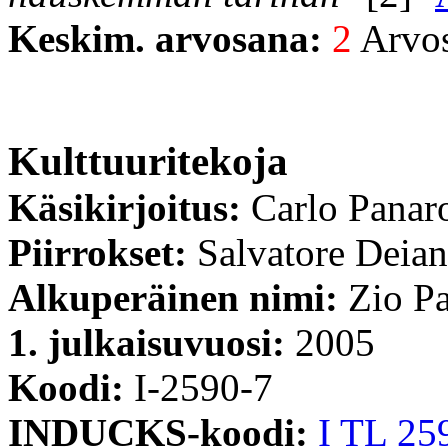
Keskim. arvosana:
2
Arvost
Kulttuuritekoja
Käsikirjoitus:
Carlo Panar
Piirrokset:
Salvatore Deia
Alkuperäinen nimi:
Zio Pa
1. julkaisuvuosi:
2005
Koodi:
I-2590-7
INDUCKS-koodi:
I TL 25