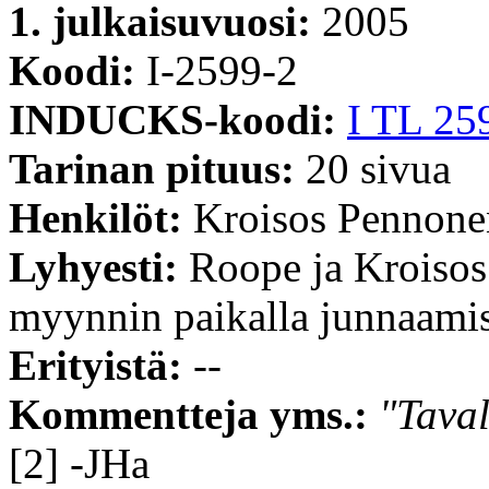
1. julkaisuvuosi:
2005
Koodi:
I-2599-2
INDUCKS-koodi:
I TL 25
Tarinan pituus:
20 sivua
Henkilöt:
Kroisos Pennone
Lyhyesti:
Roope ja Kroisos k
myynnin paikalla junnaamise
Erityistä:
--
Kommentteja yms.:
"Taval
[2] -JHa