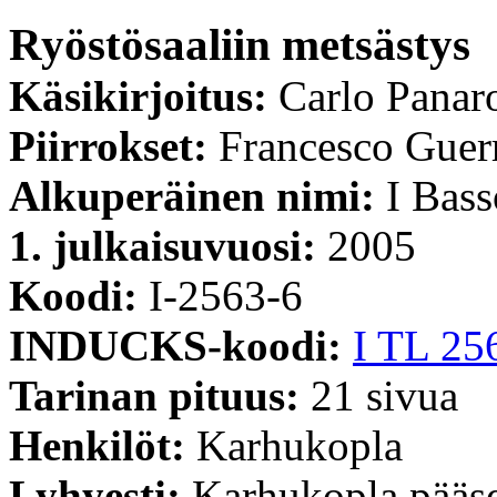
Ryöstösaaliin metsästys
Käsikirjoitus:
Carlo Panar
Piirrokset:
Francesco Guerr
Alkuperäinen nimi:
I Bass
1. julkaisuvuosi:
2005
Koodi:
I-2563-6
INDUCKS-koodi:
I TL 25
Tarinan pituus:
21 sivua
Henkilöt:
Karhukopla
Lyhyesti:
Karhukopla pääse