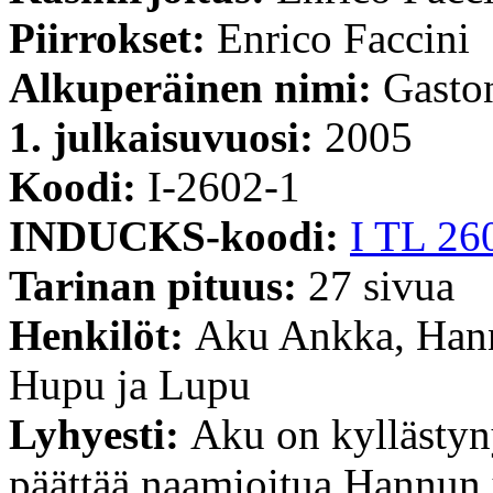
Piirrokset:
Enrico Faccini
Alkuperäinen nimi:
Gaston
1. julkaisuvuosi:
2005
Koodi:
I-2602-1
INDUCKS-koodi:
I TL 26
Tarinan pituus:
27 sivua
Henkilöt:
Aku Ankka, Hann
Hupu ja Lupu
Lyhyesti:
Aku on kyllästyn
päättää naamioitua Hannun 