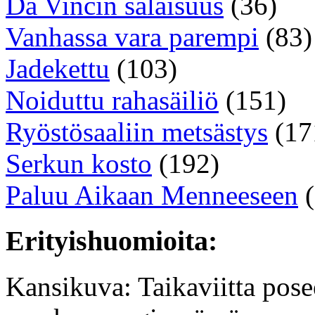
Da Vincin salaisuus
(36)
Vanhassa vara parempi
(83)
Jadekettu
(103)
Noiduttu rahasäiliö
(151)
Ryöstösaaliin metsästys
(17
Serkun kosto
(192)
Paluu Aikaan Menneeseen
(
Erityishuomioita:
Kansikuva: Taikaviitta pose