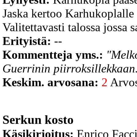
Jaska kertoo Karhukoplalle r
Valitettavasti talossa jossa s
Erityistä:
--
Kommentteja yms.:
"Melko
Guerrinin piirroksillekkaan
Keskim. arvosana:
2
Arvost
Serkun kosto
Käsikirjoitus:
Enrico Facc