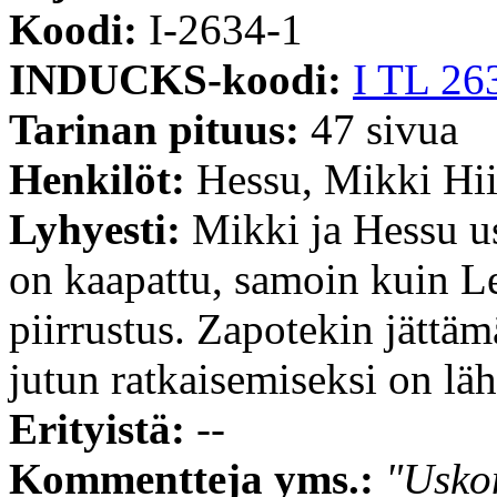
Koodi:
I-2634-1
INDUCKS-koodi:
I TL 26
Tarinan pituus:
47 sivua
Henkilöt:
Hessu, Mikki Hii
Lyhyesti:
Mikki ja Hessu us
on kaapattu, samoin kuin L
piirrustus. Zapotekin jättä
jutun ratkaisemiseksi on läh
Erityistä:
--
Kommentteja yms.:
"Usko