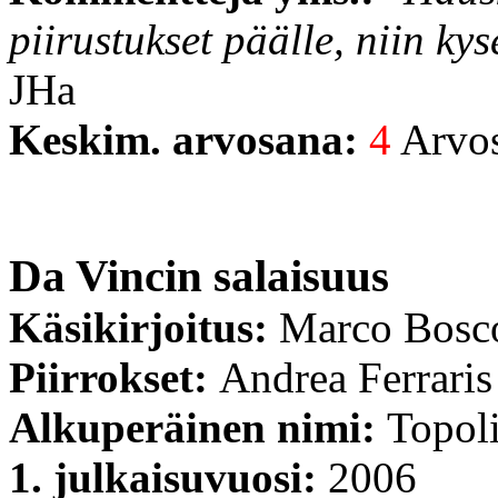
piirustukset päälle, niin kys
JHa
Keskim. arvosana:
4
Arvost
Da Vincin salaisuus
Käsikirjoitus:
Marco Bosc
Piirrokset:
Andrea Ferraris
Alkuperäinen nimi:
Topoli
1. julkaisuvuosi:
2006