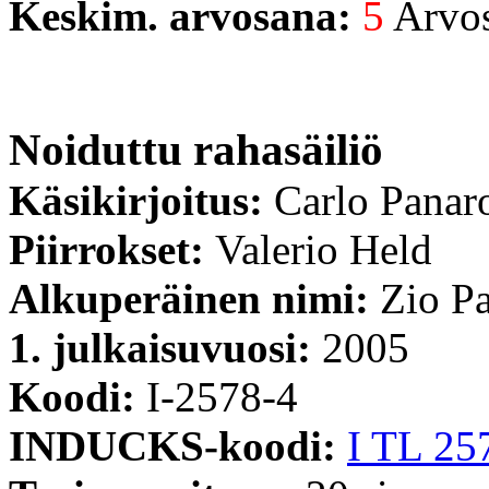
Keskim. arvosana:
5
Arvost
Noiduttu rahasäiliö
Käsikirjoitus:
Carlo Panar
Piirrokset:
Valerio Held
Alkuperäinen nimi:
Zio Pa
1. julkaisuvuosi:
2005
Koodi:
I-2578-4
INDUCKS-koodi:
I TL 25