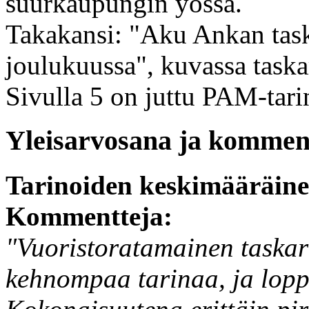
suurkaupungin yössä.
Takakansi: "Aku Ankan task
joulukuussa", kuvassa taska
Sivulla 5 on juttu PAM-tari
Yleisarvosana ja komment
Tarinoiden keskimääräin
Kommentteja:
"Vuoristoratamainen taskari
kehnompaa tarinaa, ja lop