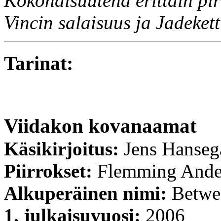
Kokonaisuutena erittäin pir
Vincin salaisuus ja Jadeket
Tarinat:
Viidakon kovanaamat
Käsikirjoitus:
Jens Hanseg
Piirrokset:
Flemming Ande
Alkuperäinen nimi:
Betwe
1. julkaisuvuosi:
2006