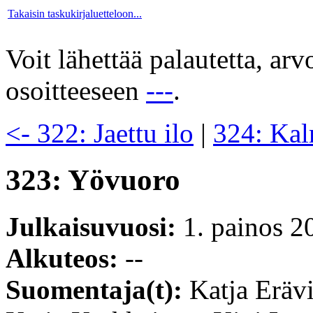
Takaisin taskukirjaluetteloon...
Voit lähettää palautetta, ar
osoitteeseen
---
.
<- 322: Jaettu ilo
|
324: Kal
323: Yövuoro
Julkaisuvuosi:
1. painos 2
Alkuteos:
--
Suomentaja(t):
Katja Erävi