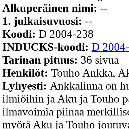
Alkuperäinen nimi:
--
1. julkaisuvuosi:
--
Koodi:
D 2004-238
INDUCKS-koodi:
D 2004
Tarinan pituus:
36 sivua
Henkilöt:
Touho Ankka, A
Lyhyesti:
Ankkalinna on hu
ilmiöihin ja Aku ja Touho p
ilmavoimia piinaa merkillise
myötä Aku ja Touho joutuv