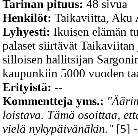
Tarinan pituus:
48 sivua
Henkilöt:
Taikaviitta, Aku
Lyhyesti:
Ikuisen elämän t
palaset siirtävät Taikaviita
silloisen hallitsijan Sargo
kaupunkiin 5000 vuoden ta
Erityistä:
--
Kommentteja yms.:
"Ääri
loistava. Tämä osoittaa, et
vielä nykypäivänäkin."
[5] 