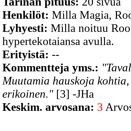
Tarinan pituus:
20 sivua
Henkilöt:
Milla Magia, Ro
Lyhyesti:
Milla noituu Roo
hypertekotaiansa avulla.
Erityistä:
--
Kommentteja yms.:
"Taval
Muutamia hauskoja kohtia, 
erikoinen."
[3] -JHa
Keskim. arvosana:
3
Arvost