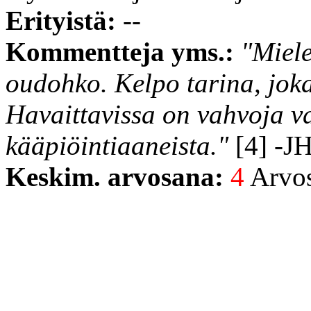
Erityistä:
--
Kommentteja yms.:
"Miele
oudohko. Kelpo tarina, jok
Havaittavissa on vahvoja va
kääpiöintiaaneista."
[4] -J
Keskim. arvosana:
4
Arvost