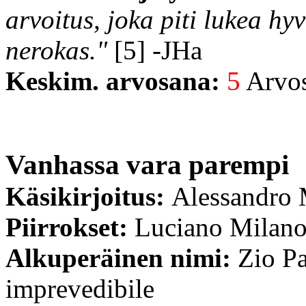
arvoitus, joka piti lukea hy
nerokas."
[5] -JHa
Keskim. arvosana:
5
Arvost
Vanhassa vara parempi
Käsikirjoitus:
Alessandro 
Piirrokset:
Luciano Milan
Alkuperäinen nimi:
Zio Pa
imprevedibile