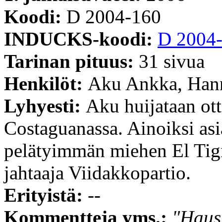
Koodi:
D 2004-160
INDUCKS-koodi:
D 2004
Tarinan pituus:
31 sivua
Henkilöt:
Aku Ankka, Han
Lyhyesti:
Aku huijataan ot
Costaguanassa. Ainoiksi asi
pelätyimmän miehen El Tigr
jahtaaja Viidakkopartio.
Erityistä:
--
Kommentteja yms.:
"Hausk