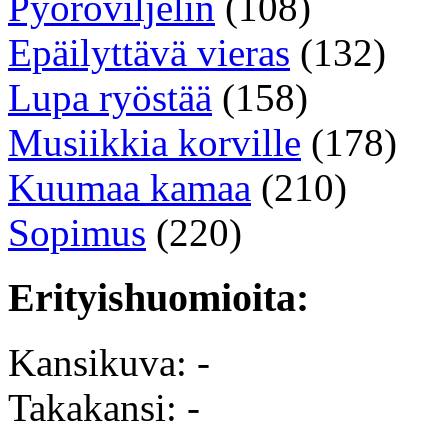
Pyöröviljelin
(108)
Epäilyttävä vieras
(132)
Lupa ryöstää
(158)
Musiikkia korville
(178)
Kuumaa kamaa
(210)
Sopimus
(220)
Erityishuomioita:
Kansikuva: -
Takakansi: -