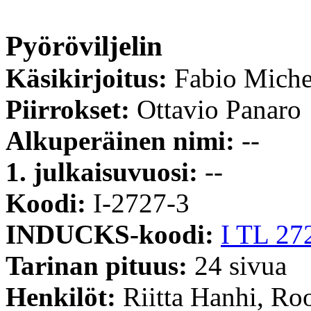
Pyöröviljelin
Käsikirjoitus:
Fabio Miche
Piirrokset:
Ottavio Panaro
Alkuperäinen nimi:
--
1. julkaisuvuosi:
--
Koodi:
I-2727-3
INDUCKS-koodi:
I TL 27
Tarinan pituus:
24 sivua
Henkilöt:
Riitta Hanhi, Ro