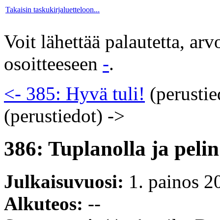
Takaisin taskukirjaluetteloon...
Voit lähettää palautetta, ar
osoitteeseen
-
.
<- 385: Hyvä tuli!
(perustie
(perustiedot)
->
386: Tuplanolla ja peli
Julkaisuvuosi:
1. painos 2
Alkuteos:
--