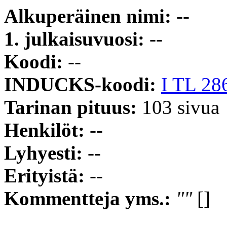
Alkuperäinen nimi:
--
1. julkaisuvuosi:
--
Koodi:
--
INDUCKS-koodi:
I TL 28
Tarinan pituus:
103 sivua
Henkilöt:
--
Lyhyesti:
--
Erityistä:
--
Kommentteja yms.:
""
[]