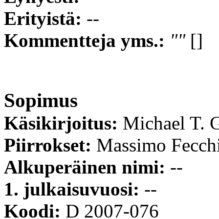
Erityistä:
--
Kommentteja yms.:
""
[]
Sopimus
Käsikirjoitus:
Michael T. G
Piirrokset:
Massimo Fecch
Alkuperäinen nimi:
--
1. julkaisuvuosi:
--
Koodi:
D 2007-076