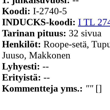
Koodi:
I-2740-5
INDUCKS-koodi:
I TL 27
Tarinan pituus:
32 sivua
Henkilöt:
Roope-setä, Tup
Juuso, Makkonen
Lyhyesti:
--
Erityistä:
--
Kommentteja yms.:
""
[]