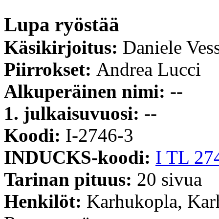
Lupa ryöstää
Käsikirjoitus:
Daniele Vess
Piirrokset:
Andrea Lucci
Alkuperäinen nimi:
--
1. julkaisuvuosi:
--
Koodi:
I-2746-3
INDUCKS-koodi:
I TL 27
Tarinan pituus:
20 sivua
Henkilöt:
Karhukopla, Kar