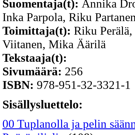
Suomentaja(t):
Annika Dro
Inka Parpola, Riku Partane
Toimittaja(t):
Riku Perälä,
Viitanen, Mika Äärilä
Tekstaaja(t):
Sivumäärä:
256
ISBN:
978-951-32-3321-1
Sisällysluettelo:
00 Tuplanolla ja pelin sään