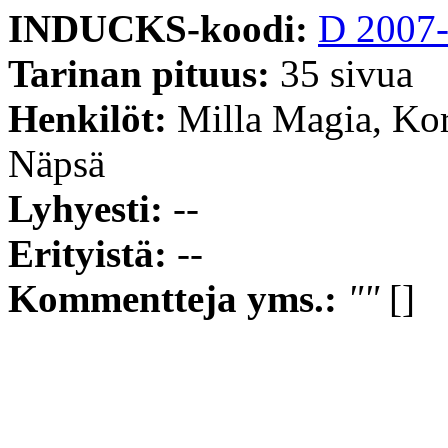
INDUCKS-koodi:
D 2007
Tarinan pituus:
35 sivua
Henkilöt:
Milla Magia, Kor
Näpsä
Lyhyesti:
--
Erityistä:
--
Kommentteja yms.:
""
[]