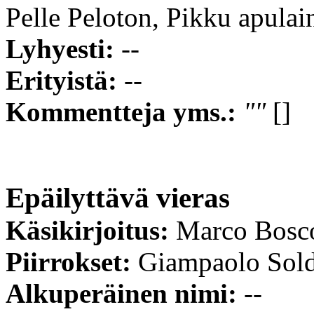
Pelle Peloton, Pikku apulai
Lyhyesti:
--
Erityistä:
--
Kommentteja yms.:
""
[]
Epäilyttävä vieras
Käsikirjoitus:
Marco Bosc
Piirrokset:
Giampaolo Sold
Alkuperäinen nimi:
--