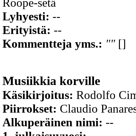
Roope-setä
Lyhyesti:
--
Erityistä:
--
Kommentteja yms.:
""
[]
Musiikkia korville
Käsikirjoitus:
Rodolfo Ci
Piirrokset:
Claudio Panare
Alkuperäinen nimi:
--
1. julkaisuvuosi:
--