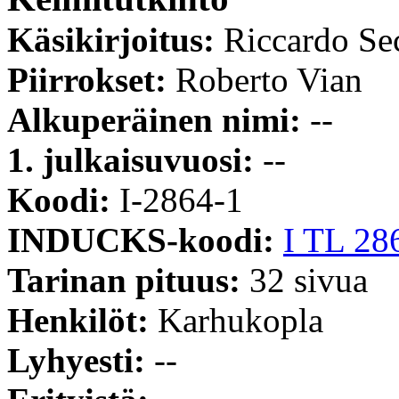
Käsikirjoitus:
Riccardo Se
Piirrokset:
Roberto Vian
Alkuperäinen nimi:
--
1. julkaisuvuosi:
--
Koodi:
I-2864-1
INDUCKS-koodi:
I TL 28
Tarinan pituus:
32 sivua
Henkilöt:
Karhukopla
Lyhyesti:
--