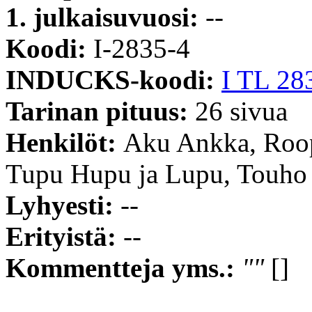
1. julkaisuvuosi:
--
Koodi:
I-2835-4
INDUCKS-koodi:
I TL 28
Tarinan pituus:
26 sivua
Henkilöt:
Aku Ankka, Roope
Tupu Hupu ja Lupu, Touho
Lyhyesti:
--
Erityistä:
--
Kommentteja yms.:
""
[]