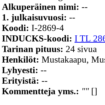
Alkuperäinen nimi:
--
1. julkaisuvuosi:
--
Koodi:
I-2869-4
INDUCKS-koodi:
I TL 28
Tarinan pituus:
24 sivua
Henkilöt:
Mustakaapu, Must
Lyhyesti:
--
Erityistä:
--
Kommentteja yms.:
""
[]