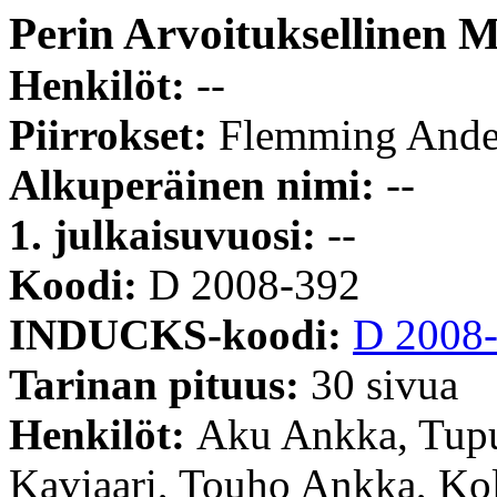
Perin Arvoituksellinen M
Henkilöt:
--
Piirrokset:
Flemming Ande
Alkuperäinen nimi:
--
1. julkaisuvuosi:
--
Koodi:
D 2008-392
INDUCKS-koodi:
D 2008
Tarinan pituus:
30 sivua
Henkilöt:
Aku Ankka, Tupu 
Kaviaari, Touho Ankka, Kol