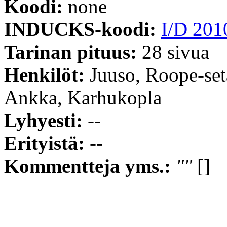
Koodi:
none
INDUCKS-koodi:
I/D 201
Tarinan pituus:
28 sivua
Henkilöt:
Juuso, Roope-se
Ankka, Karhukopla
Lyhyesti:
--
Erityistä:
--
Kommentteja yms.:
""
[]