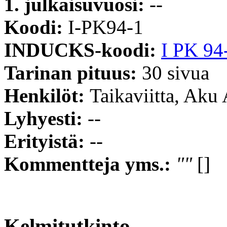
1. julkaisuvuosi:
--
Koodi:
I-PK94-1
INDUCKS-koodi:
I PK 94
Tarinan pituus:
30 sivua
Henkilöt:
Taikaviitta, Aku
Lyhyesti:
--
Erityistä:
--
Kommentteja yms.:
""
[]
Kelmitutkinto