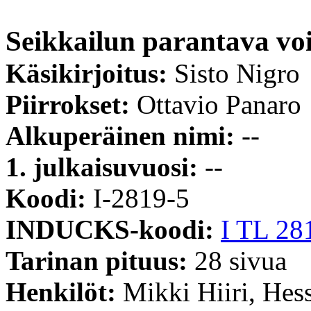
Seikkailun parantava v
Käsikirjoitus:
Sisto Nigro
Piirrokset:
Ottavio Panaro
Alkuperäinen nimi:
--
1. julkaisuvuosi:
--
Koodi:
I-2819-5
INDUCKS-koodi:
I TL 28
Tarinan pituus:
28 sivua
Henkilöt:
Mikki Hiiri, Hes