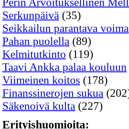
Perin Arvoituksellinen Mell
Serkunpäivä
(35)
Seikkailun parantava voima
Pahan puolella
(89)
Kelmitutkinto
(119)
Taavi Ankka palaa kouluun
Viimeinen koitos
(178)
Finanssinerojen sukua
(202
Säkenoivä kulta
(227)
Erityishuomioita: