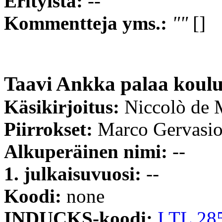
Erityistä:
--
Kommentteja yms.:
""
[]
Taavi Ankka palaa koul
Käsikirjoitus:
Niccolò de 
Piirrokset:
Marco Gervasi
Alkuperäinen nimi:
--
1. julkaisuvuosi:
--
Koodi:
none
INDUCKS-koodi:
I TL 28