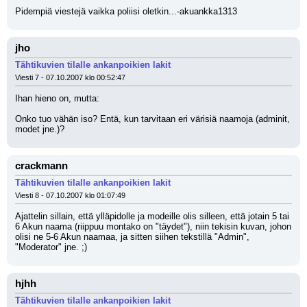
Pidempiä viestejä vaikka poliisi oletkin...-akuankka1313
jho
Tähtikuvien tilalle ankanpoikien lakit
Viesti 7 - 07.10.2007 klo 00:52:47
Ihan hieno on, mutta:
Onko tuo vähän iso? Entä, kun tarvitaan eri värisiä naamoja (adminit, 
modet jne.)?
crackmann
Tähtikuvien tilalle ankanpoikien lakit
Viesti 8 - 07.10.2007 klo 01:07:49
Ajattelin sillain, että ylläpidolle ja modeille olis silleen, että jotain 5 tai 
6 Akun naama (riippuu montako on "täydet"), niin tekisin kuvan, johon 
olisi ne 5-6 Akun naamaa, ja sitten siihen tekstillä "Admin", 
"Moderator" jne. ;)
hjhh
Tähtikuvien tilalle ankanpoikien lakit