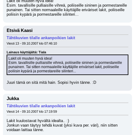
Lakit oli muuten hyvä idea!
Esim. tavallisille pulliaisille vihreä, poliiseille sininen ja pormestareille 
punainen. Tai sitten normaaleille käyttäjille eriväriset lakit, poliiseille 
poliisin kypärä ja pormestareille silinteri...
Etsivä Kaasi
Tähtikuvien tilalle ankanpoikien lakit
Viesti 13 - 09.10.2007 klo 07:46:10
Lainaus käyttäjältä: Tiala
Lakit oli muuten hyvä idea!
Esim. tavallisille pulliaisille vihreä, poliiseille sininen ja pormestareille 
punainen. Tai sitten normaaleille käyttäjille eriväriset lakit, poliiseille 
poliisin kypärä ja pormestareille silinteri...
Juuri tämä on sitä mitä hain. Sopisi hyvin tänne. :D
Jukka
Tähtikuvien tilalle ankanpoikien lakit
Viesti 14 - 09.10.2007 klo 17:19:59
Lakit kuulostavat hyvältä idealta.. :)
Jonkun vaan täytyy tehdä kuvat (yksi kuva per. väri), niin sitten 
voidaan laittaa tänne.