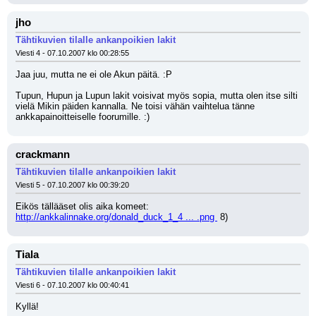
jho
Tähtikuvien tilalle ankanpoikien lakit
Viesti 4 - 07.10.2007 klo 00:28:55
Jaa juu, mutta ne ei ole Akun päitä. :P
Tupun, Hupun ja Lupun lakit voisivat myös sopia, mutta olen itse silti 
vielä Mikin päiden kannalla. Ne toisi vähän vaihtelua tänne 
ankkapainoitteiselle foorumille. :)
crackmann
Tähtikuvien tilalle ankanpoikien lakit
Viesti 5 - 07.10.2007 klo 00:39:20
Eikös tällääset olis aika komeet: 
http://ankkalinnake.org/donald_duck_1_4 ... .png 
 8)
Tiala
Tähtikuvien tilalle ankanpoikien lakit
Viesti 6 - 07.10.2007 klo 00:40:41
Kyllä!