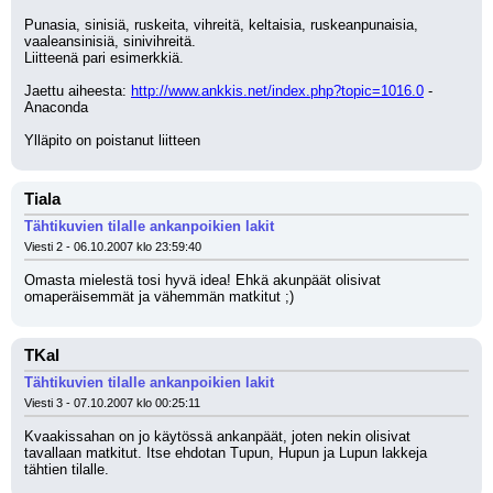
Punasia, sinisiä, ruskeita, vihreitä, keltaisia, ruskeanpunaisia, 
vaaleansinisiä, sinivihreitä.
Liitteenä pari esimerkkiä.
Jaettu aiheesta: 
http://www.ankkis.net/index.php?topic=1016.0
 -
Anaconda
Ylläpito on poistanut liitteen
Tiala
Tähtikuvien tilalle ankanpoikien lakit
Viesti 2 - 06.10.2007 klo 23:59:40
Omasta mielestä tosi hyvä idea! Ehkä akunpäät olisivat 
omaperäisemmät ja vähemmän matkitut ;)
TKal
Tähtikuvien tilalle ankanpoikien lakit
Viesti 3 - 07.10.2007 klo 00:25:11
Kvaakissahan on jo käytössä ankanpäät, joten nekin olisivat 
tavallaan matkitut. Itse ehdotan Tupun, Hupun ja Lupun lakkeja 
tähtien tilalle.