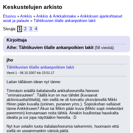
Keskustelujen arkisto
Etusivu
»
Ankkis
»
Ankkis & Ankkalinnake
»
Ankkiksen ajankohtaiset
asiat ja palaute
»
Tähtikuvien tilalle ankanpoikien lakit
Sivuja:
1
2
3
4
Kirjoittaja
Aihe: Tähtikuvien tilalle ankanpoikien lakit
(58 viestiä)
jho
Tähtikuvien tilalle ankanpoikien lakit
Viesti 1 - 06.10.2007 klo 23:51:17
Laitan tälläisen idean nyt tänne:
Törmäsin eräällä italialaisella ankkafoorumilla hienoon 
"ominaisuuteen". Täällä kun on nuo tähdet (kuvaavat 
aktiivisuutta/titteliä), niin siellä ne oli korvattu yksivärisellä Mikki 
Hiiren pään kuvalla (sininen, punanen yms.). Sopisikohan sellaiset 
tänne Ankkikseen? Akun tai Mikin pään kuva (Mikki sopii mielestäni 
paremmin) korvaamaan noita tähtiä. Ainakin kuullostaa hauskalta 
idealta ja voi jopa näyttääkin hienolta. :D
Nyt kun selailin tuota italialaisfoorumia tarkemmin, huomasin että 
siellä on useammankin värisiä päitä: