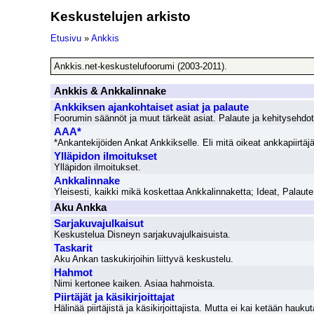
Keskustelujen arkisto
Etusivu
»
Ankkis
Ankkis.net-keskustelufoorumi (2003-2011).
Ankkis & Ankkalinnake
Ankkiksen ajankohtaiset asiat ja palaute
Foorumin säännöt ja muut tärkeät asiat. Palaute ja kehitysehd
AAA*
*Ankantekijöiden Ankat Ankkikselle. Eli mitä oikeat ankkapiirtäjä
Ylläpidon ilmoitukset
Ylläpidon ilmoitukset.
Ankkalinnake
Yleisesti, kaikki mikä koskettaa Ankkalinnaketta; Ideat, Palaute,
Aku Ankka
Sarjakuvajulkaisut
Keskustelua Disneyn sarjakuvajulkaisuista.
Taskarit
Aku Ankan taskukirjoihin liittyvä keskustelu.
Hahmot
Nimi kertonee kaiken. Asiaa hahmoista.
Piirtäjät ja käsikirjoittajat
Hälinää piirtäjistä ja käsikirjoittajista. Mutta ei kai ketään hauku