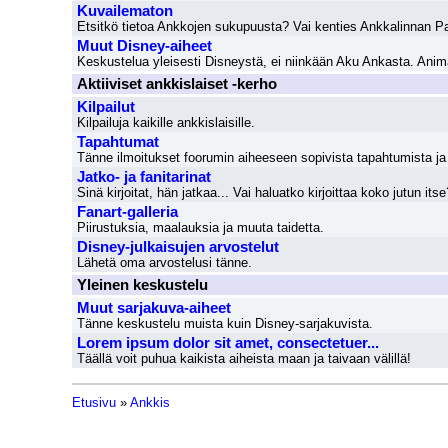
Kuvailematon
Etsitkö tietoa Ankkojen sukupuusta? Vai kenties Ankkalinnan 
Muut Disney-aiheet
Keskustelua yleisesti Disneystä, ei niinkään Aku Ankasta. Animaa
Aktiiviset ankkislaiset -kerho
Kilpailut
Kilpailuja kaikille ankkislaisille.
Tapahtumat
Tänne ilmoitukset foorumin aiheeseen sopivista tapahtumista ja 
Jatko- ja fanitarinat
Sinä kirjoitat, hän jatkaa... Vai haluatko kirjoittaa koko jutun itse
Fanart-galleria
Piirustuksia, maalauksia ja muuta taidetta.
Disney-julkaisujen arvostelut
Lähetä oma arvostelusi tänne.
Yleinen keskustelu
Muut sarjakuva-aiheet
Tänne keskustelu muista kuin Disney-sarjakuvista.
Lorem ipsum dolor sit amet, consectetuer...
Täällä voit puhua kaikista aiheista maan ja taivaan välillä!
Etusivu
»
Ankkis