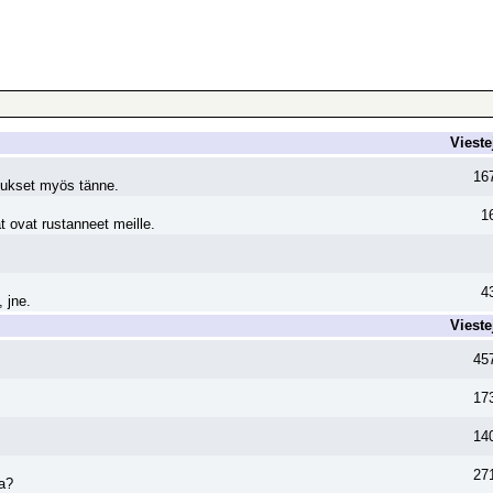
Vieste
16
otukset myös tänne.
1
t ovat rustanneet meille.
4
 jne.
Vieste
45
17
14
27
ta?