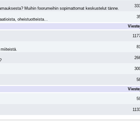
33
Pamauksesta? Muihin foorumeihin sopimattomat keskustelut tänne.
3
tioista, oheistuotteista...
Vieste
117
8
miiteistä.
26
?
30
5
Vieste
5
113