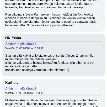
huomattavasti minua vanhempia. Onhan se tavallaan kummallista, 
että vanhatkin ihmiset ostelevat ja kukevat lasten lehtiä, mutta 
toisaalta, Aku Ankkahan on maailman hauskin kuvasarja. 
Kun aikoinani löysin Pamauksen, tajusin, että eihän Aku Ankka 
olekaan mikään lastenjulkaisu. Siellähän on vaikka kuinka paljon 
poliittisia viittauksia yms., jotka lapsilta ja nuorilta saattavat jäädä 
havaitsematta. Nimiväännöksistä puhumattakaan.
HN Erkka
Ankismin yläikäraja?
Viesti 5 - 11.03.2008 klo 16:09:17
Saahan sitä kaikki ankkoja lukea, ei se iästä riipu. Ei ankismilla 
minun mielestäni ole mitään ikärajaa,
sillä jos välttämättä haluaa lukea Aku Ankkaa, niin eihän sitä voi 
estää iästä riippumatta.
Itsekin luen ankkoja varmaan koko elämäni. :)
Karhula
Ankismin yläikäraja?
Viesti 6 - 11.03.2008 klo 16:13:47
Mielestäni Ankismilla ei ole ikärajaa, koska se riippuu siitä pitääkö 
sarjakuvista. Jotkuthan luulevat, että Ankismilla on ikäraja, mutta 