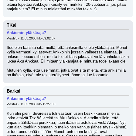
pitäisi lopettaa Ankkojen keräily esimerkiksi: 20-vuotiaana, jos pitää 
sarjakuvista? Ei minun mielestäni minkään takia. :)
TKal
Ankismin yläikäraja?
Viesti 3 - 11.03.2008 klo 09:02:37
Itse olen kanssa sitä mieltä, että ankismilla ei ole yläikärajaa. Monet 
kyllä varmasti kyllästyvät Ankkoihin jossain vaiheessa elämää, ja 
ankismi loppuu siihen, mutta toiset taas jaksavat vielä vanhuksinakin 
lukea Aku Ankkaa. Eli mitään yläikärajaa ei minusta todellakaan ole.
Mutuilen kyllä, että useimmat, jotka ovat sitä mieltä, että ankismilla 
on ikäraja, eivät ole rekisteröityneet tänne tai lue foorumia.
Barksi
Ankismin yläikäraja?
Viesti 4 - 11.03.2008 klo 15:27:53
Kun olin pieni, divareissa tuli vastaan usein keski-ikäisiä miehiä, 
jotka etsivät Tex Willereitä tai Aku Ankkoja. Ajattelin silloin, että 
onpas säälittävää porukkaa, tuon ikäisinä ostelevat vielä Akuja. Nyt 
kun alan itsekkin olemaan jo melkoinen vanhus (lähes täysi-ikäinen), 
ei tuo tunnu enää miltään. Monet tuntemani keräilijät ovat 