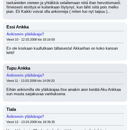
taskareiden viereen ja yhtäkkiä selailemaan niitä ihan hervottomasti. 
Ilmeisesti etsittyä ei kuitenkaan löytynyt, kun lähti siitä pois melko 
pian. Eli Kaikki voivat olla ankismeja ( miten tuo nyt taipuu )...
Essi Ankka
Ankismin yläikäraja?
Viesti 10 - 12.03.2008 klo 18:16:00
En ole koskaan kuullutkaan tällaisesta! Akkarihan on koko kansan 
lehti!
Tupu Ankka
Ankismin yläikäraja?
Viesti 11 - 13.03.2008 klo 14:09:20
Eihän ankismilla ole yläikärajaa.Itse ainakin aion kerätä Aku Ankkaa 
sun muuta sarjakuvaa vanhuksena.
Tiala
Ankismin yläikäraja?
Viesti 12 - 13.03.2008 klo 18:39:35