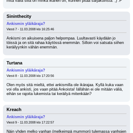
mitä väliä sillä on minkä ikänen on, kunhen pitää sarjakuvista. ;) :P
Sininthecity
Ankismin yläikäraja?
Viesti 7 - 11.03.2008 klo 16:25:46
Ankismi on aikuisena paljon helpompaa. Luultavasti käydään jo 
töissä ja on sitä rahaa käytössä enemmän. Silloin voi satsata siihen 
keräilyynkin vähän enemmän.
Turtana
Ankismin yläikäraja?
Viesti 8 - 11.03.2008 klo 17:20:56
Olen myös sitä mieltä, ettei ankismilla ole ikärajaa. Kyllä kuka vaan 
voi olla ankisti, jos vaan pitää Ankoista! Iällähän ei ole mitään väliä, 
eihän se rajoita lukemista tai keräilyä mitenkään?
Kreach
Ankismin yläikäraja?
Viesti 9 - 11.03.2008 klo 17:22:57
Näin yhden melko vanhan (melkeimpä mummon) tulemassa vanhojen 