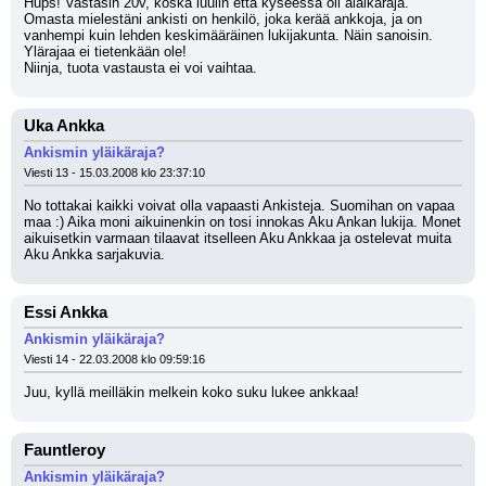
Hups! Vastasin 20v, koska luulin että kyseessä oli alaikäraja. 
Omasta mielestäni ankisti on henkilö, joka kerää ankkoja, ja on 
vanhempi kuin lehden keskimääräinen lukijakunta. Näin sanoisin. 
Ylärajaa ei tietenkään ole!
Niinja, tuota vastausta ei voi vaihtaa.
Uka Ankka
Ankismin yläikäraja?
Viesti 13 - 15.03.2008 klo 23:37:10
No tottakai kaikki voivat olla vapaasti Ankisteja. Suomihan on vapaa 
maa :) Aika moni aikuinenkin on tosi innokas Aku Ankan lukija. Monet 
aikuisetkin varmaan tilaavat itselleen Aku Ankkaa ja ostelevat muita 
Aku Ankka sarjakuvia.
Essi Ankka
Ankismin yläikäraja?
Viesti 14 - 22.03.2008 klo 09:59:16
Juu, kyllä meilläkin melkein koko suku lukee ankkaa!
Fauntleroy
Ankismin yläikäraja?