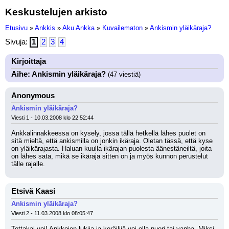
Keskustelujen arkisto
Etusivu
»
Ankkis
»
Aku Ankka
»
Kuvailematon
»
Ankismin yläikäraja?
Sivuja:
1
2
3
4
Kirjoittaja
Aihe: Ankismin yläikäraja?
(47 viestiä)
Anonymous
Ankismin yläikäraja?
Viesti 1 - 10.03.2008 klo 22:52:44
Ankkalinnakkeessa on kysely, jossa tällä hetkellä lähes puolet on 
sitä mieltä, että ankismilla on jonkin ikäraja. Oletan tässä, että kyse 
on yläikärajasta. Haluan kuulla ikärajan puolesta äänestäneiltä, joita 
on lähes sata, mikä se ikäraja sitten on ja myös kunnon perustelut 
tälle rajalle.
Etsivä Kaasi
Ankismin yläikäraja?
Viesti 2 - 11.03.2008 klo 08:05:47
Tottakai voi! Ankkojen lukija ja keräilijä voi olla nuori tai vanha. Miksi 