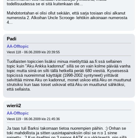
todellisuudessa se ei sitä kuitenkaan ole...
Mahdotontahan ei olisi ollut sekään, että sarja tosiaan olisi alkanut 
numerosta 2. Alkoihan Uncle Scrooge- lehtikin aikoinaan numerosta 
4...
Padi
AA-Offtopic
Viesti 118 - 06.06.2009 klo 20:39:55
Tuollaisten topiccien lisäksi minua mietityttää aa.fi:ssä sellainen 
topic kuin "Aku Ankka kadonnut" sillä se on vain kolme päivää vanha 
topic mutta siinä on silti tällä hetkellä peräti 680 viestiä. Kyseisessä 
topicissä nuoreimmat käyttäjät (1998-2002 syntyneet) yrittävät 
selvittää minne Aku on kadonnut, monet uskoo että Aku on muuttunut 
strutsiksi kun taas toiset uskovat että Aku on muuttunut sähköksi, 
että sellaista.
wierii2
AA-Offtopic
Viesti 119 - 06.06.2009 klo 21:45:36
Ja taas tuli Barksi takomaan tietoa nuorempien päihin. :) Onhan se 
toki mahdollista ja sitten uusintapainoksiin olisi se n:o 1 sinne 
painettu...? Kun itselläni on 3.painos AATK n:o ykkösestä, niin sillä 