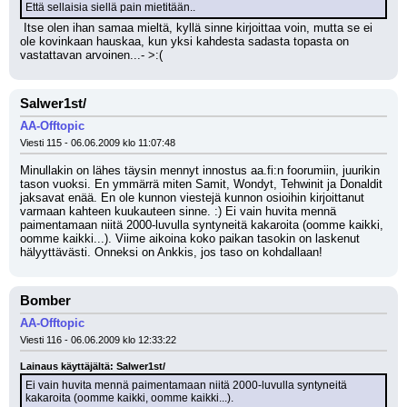
Että sellaisia siellä pain mietitään..
 Itse olen ihan samaa mieltä, kyllä sinne kirjoittaa voin, mutta se ei 
ole kovinkaan hauskaa, kun yksi kahdesta sadasta topasta on 
vastattavan arvoinen...- >:(
Salwer1st/
AA-Offtopic
Viesti 115 - 06.06.2009 klo 11:07:48
Minullakin on lähes täysin mennyt innostus aa.fi:n foorumiin, juurikin 
tason vuoksi. En ymmärrä miten Samit, Wondyt, Tehwinit ja Donaldit 
jaksavat enää. En ole kunnon viestejä kunnon osioihin kirjoittanut 
varmaan kahteen kuukauteen sinne. :) Ei vain huvita mennä 
paimentamaan niitä 2000-luvulla syntyneitä kakaroita (oomme kaikki, 
oomme kaikki...). Viime aikoina koko paikan tasokin on laskenut 
hälyyttävästi. Onneksi on Ankkis, jos taso on kohdallaan!
Bomber
AA-Offtopic
Viesti 116 - 06.06.2009 klo 12:33:22
Lainaus käyttäjältä: Salwer1st/
Ei vain huvita mennä paimentamaan niitä 2000-luvulla syntyneitä 
kakaroita (oomme kaikki, oomme kaikki...).