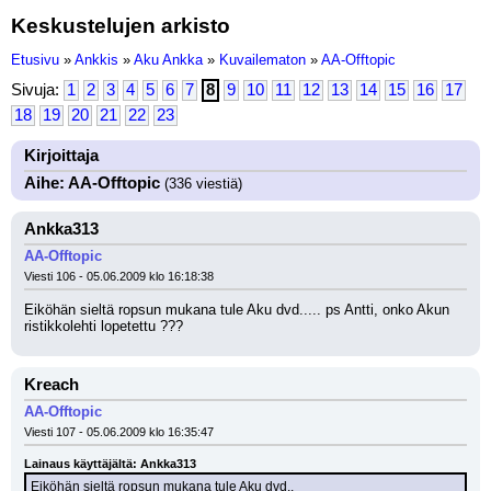
Keskustelujen arkisto
Etusivu
»
Ankkis
»
Aku Ankka
»
Kuvailematon
»
AA-Offtopic
Sivuja:
1
2
3
4
5
6
7
8
9
10
11
12
13
14
15
16
17
18
19
20
21
22
23
Kirjoittaja
Aihe: AA-Offtopic
(336 viestiä)
Ankka313
AA-Offtopic
Viesti 106 - 05.06.2009 klo 16:18:38
Eiköhän sieltä ropsun mukana tule Aku dvd..... ps Antti, onko Akun 
ristikkolehti lopetettu ???
Kreach
AA-Offtopic
Viesti 107 - 05.06.2009 klo 16:35:47
Lainaus käyttäjältä: Ankka313
Eiköhän sieltä ropsun mukana tule Aku dvd..