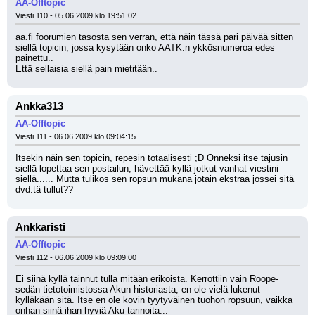
AA-Offtopic
Viesti 110 - 05.06.2009 klo 19:51:02
aa.fi foorumien tasosta sen verran, että näin tässä pari päivää sitten 
siellä topicin, jossa kysytään onko AATK:n ykkösnumeroa edes 
painettu..
Että sellaisia siellä pain mietitään..
Ankka313
AA-Offtopic
Viesti 111 - 06.06.2009 klo 09:04:15
Itsekin näin sen topicin, repesin totaalisesti ;D Onneksi itse tajusin 
siellä lopettaa sen postailun, hävettää kyllä jotkut vanhat viestini 
siellä...... Mutta tulikos sen ropsun mukana jotain ekstraa jossei sitä 
dvd:tä tullut??
Ankkaristi
AA-Offtopic
Viesti 112 - 06.06.2009 klo 09:09:00
Ei siinä kyllä tainnut tulla mitään erikoista. Kerrottiin vain Roope-
sedän tietotoimistossa Akun historiasta, en ole vielä lukenut 
kylläkään sitä. Itse en ole kovin tyytyväinen tuohon ropsuun, vaikka 
onhan siinä ihan hyviä Aku-tarinoita...