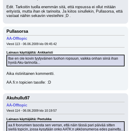
Edit. Tarkoitin tuolla enemmän sitä, että ropsussa ei ollut mitään 
erityistä, mutta ihan ok tarinoita. Ja kiitos sinullekin, Pullasorsa, että 
vastaat näihin sekaviin viesteihini ;D .
Pullasorsa
AA-Offtopic
Viesti 113 - 06.06.2009 klo 09:45:42
Lainaus käyttäjältä: Ankkaristi
Itse en ole kovin tyytyväinen tuohon ropsuun, vaikka onhan siinä ihan 
hyviä Aku-tarinoita...
Aika ristiriitainen kommentti.
AA.fi:n topicien tasolle: :D
Akuhullu97
AA-Offtopic
Viesti 114 - 06.06.2009 klo 10:19:57
Lainaus käyttäjältä: Peetukka
aa.fi foorumien tasosta sen verran, että näin tässä pari päivää sitten 
siellä topicin, jossa kysytään onko AATK:n ykkösnumeroa edes painettu..