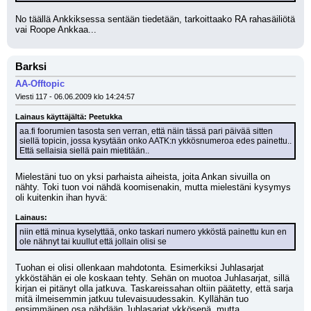
No täällä Ankkiksessa sentään tiedetään, tarkoittaako RA rahasäiliötä 
vai Roope Ankkaa...
Barksi
AA-Offtopic
Viesti 117 - 06.06.2009 klo 14:24:57
Lainaus käyttäjältä: Peetukka
aa.fi foorumien tasosta sen verran, että näin tässä pari päivää sitten 
siellä topicin, jossa kysytään onko AATK:n ykkösnumeroa edes painettu..
Että sellaisia siellä pain mietitään..
Mielestäni tuo on yksi parhaista aiheista, joita Ankan sivuilla on 
nähty. Toki tuon voi nähdä koomisenakin, mutta mielestäni kysymys 
oli kuitenkin ihan hyvä:
Lainaus:
niin että minua kyselyttää, onko taskari numero ykköstä painettu kun en 
ole nähnyt tai kuullut että jollain olisi se
Tuohan ei olisi ollenkaan mahdotonta. Esimerkiksi Juhlasarjat 
ykköstähän ei ole koskaan tehty. Sehän on muotoa Juhlasarjat, sillä 
kirjan ei pitänyt olla jatkuva. Taskareissahan oltiin päätetty, että sarja 
mitä ilmeisemmin jatkuu tulevaisuudessakin. Kyllähän tuo 
ensimmäinen osa nähdään Juhlasarjat ykkösenä, mutta 